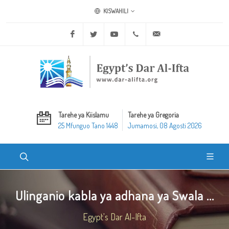
KISWAHILI
Facebook
Twitter
Youtube
+20 2 25970400
ask@dar-alifta.org
Tarehe ya Kiislamu
Tarehe ya Gregoria
25 Mfunguo Tano 1448
Jumamosi, 08 Agosti 2026
Ulinganio kabla ya adhana ya Swala ...
Egypt's Dar Al-Ifta