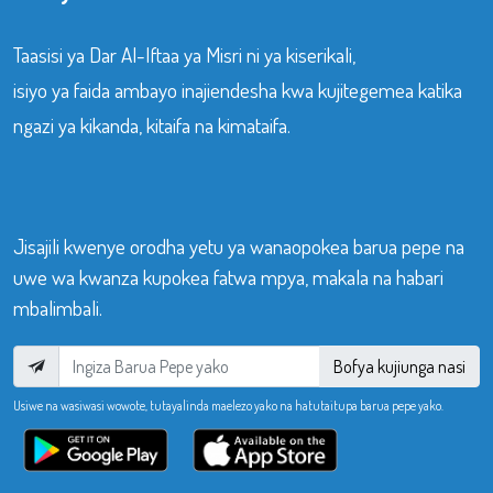
Taasisi ya Dar Al-Iftaa ya Misri ni ya kiserikali,
isiyo ya faida ambayo inajiendesha kwa kujitegemea katika
ngazi ya kikanda, kitaifa na kimataifa.
Jisajili kwenye orodha yetu ya wanaopokea barua pepe na
uwe wa kwanza kupokea fatwa mpya, makala na habari
mbalimbali.
Bofya kujiunga nasi
Usiwe na wasiwasi wowote, tutayalinda maelezo yako na hatutaitupa barua pepe yako.