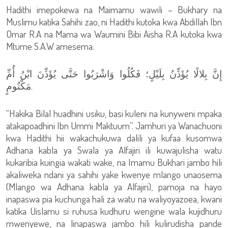
Hadithi imepokewa na Maimamu wawili – Bukhary na
Muslimu katika Sahihi zao, ni Hadithi kutoka kwa Abdillah Ibn
Omar R.A na Mama wa Waumini Bibi Aisha R.A kutoka kwa
Mtume S.A.W amesema:
إِنَّ بِلالًا يُؤَذِّنُ بِلَيْلٍ؛ فَكُلُوا وَاشْرَبُوا حَتَّى يُؤَذِّنَ ابْنُ أُمِّ
مَكْتُومٍ.
“Hakika Bilal huadhini usiku, basi kuleni na kunyweni mpaka
atakapoadhini Ibn Ummi Maktuum”. Jamhuri ya Wanachuoni
kwa Hadithi hii wakachukuwa dalili ya kufaa kusomwa
Adhana kabla ya Swala ya Alfajiri ili kuwajulisha watu
kukaribia kuingia wakati wake, na Imamu Bukhari jambo hili
akaliweka ndani ya sahihi yake kwenye mlango unaosema
(Mlango wa Adhana kabla ya Alfajiri), pamoja na hayo
inapaswa pia kuchunga hali za watu na waliyoyazoea, kwani
katika Uislamu si ruhusa kudhuru wengine wala kujidhuru
mwenyewe, na linapaswa jambo hili kulirudisha pande