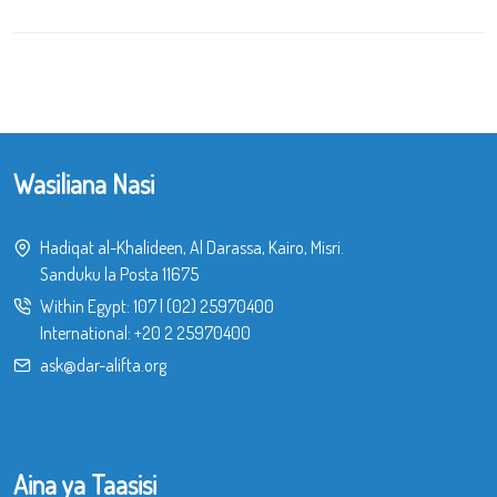
Wasiliana Nasi
Hadiqat al-Khalideen, Al Darassa, Kairo, Misri.
Sanduku la Posta 11675
Within Egypt:
107
|
(02) 25970400
International:
+20 2 25970400
ask@dar-alifta.org
Aina ya Taasisi