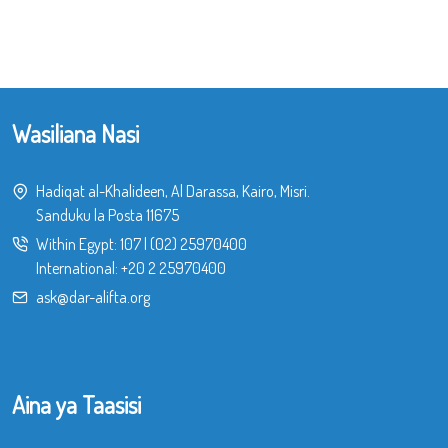
Wasiliana Nasi
Hadiqat al-Khalideen, Al Darassa, Kairo, Misri.
Sanduku la Posta 11675
Within Egypt:
107
|
(02) 25970400
International:
+20 2 25970400
ask@dar-alifta.org
Aina ya Taasisi