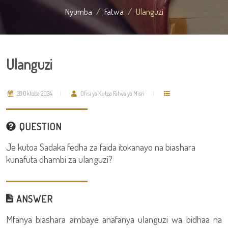
Nyumba
Fatwa
Ulanguzi
Ulanguzi
28 Oktoba 2024
Ofisi ya Kutoa Fatwa ya Misri
QUESTION
Je kutoa Sadaka fedha za faida itokanayo na biashara
kunafuta dhambi za ulanguzi?
ANSWER
Mfanya biashara ambaye anafanya ulanguzi wa bidhaa na