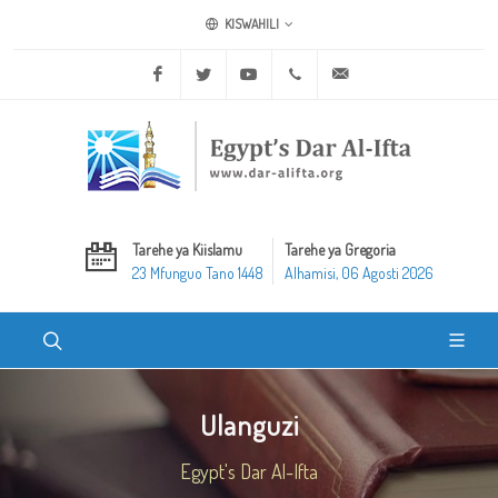
KISWAHILI
Facebook
Twitter
Youtube
+20 2 25970400
ask@dar-alifta.org
Tarehe ya Kiislamu
Tarehe ya Gregoria
23 Mfunguo Tano 1448
Alhamisi, 06 Agosti 2026
Ulanguzi
Egypt's Dar Al-Ifta