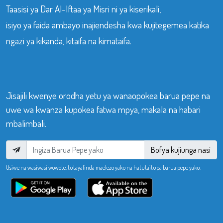
Taasisi ya Dar Al-Iftaa ya Misri ni ya kiserikali,
isiyo ya faida ambayo inajiendesha kwa kujitegemea katika
ngazi ya kikanda, kitaifa na kimataifa.
Jisajili kwenye orodha yetu ya wanaopokea barua pepe na
uwe wa kwanza kupokea fatwa mpya, makala na habari
mbalimbali.
Bofya kujiunga nasi
Usiwe na wasiwasi wowote, tutayalinda maelezo yako na hatutaitupa barua pepe yako.