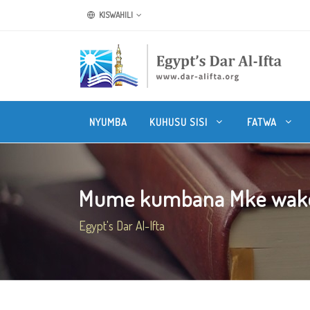
KISWAHILI
NYUMBA
KUHUSU SISI
FATWA
Mume kumbana Mke wake 
Egypt's Dar Al-Ifta