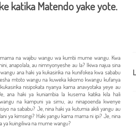
 katika Matendo yake yote.
a mama na wajibu wangu wa kumtii mume wangu. Kwa
nini, anapolala, au nimnyonyeshe au la? Ikiwa najua sina
L
angu ana haki ya kukasirika na kunifokea kwa sababu
gesha mtoto wangu na kuweka kikomo kwangu kufanya
a kukasirika nisipokata nyanya kama anavyotaka yeye au
, ana haki ya kuniambia la kusema katika kila hali
a wangu na kampuni ya simu, au ninapoenda kwenye
iyo na sababu? Je, nina haki ya kutumia akili yangu au
ani ya kimsingi? Haki yangu kama mama ni ipi? Je, nina
icha ya kuingiliwa na mume wangu?