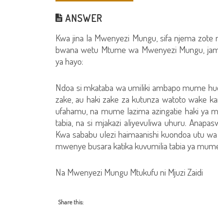
ANSWER
Kwa jina la Mwenyezi Mungu, sifa njema zot
bwana wetu Mtume wa Mwenyezi Mungu, jam
ya hayo:
Ndoa si mkataba wa umiliki ambapo mume hudhibi
zake, au haki zake za kutunza watoto wake k
ufahamu, na mume lazima azingatie haki ya 
tabia, na si mjakazi aliyevuliwa uhuru. Anapa
Kwa sababu ulezi haimaanishi kuondoa utu wa
mwenye busara katika kuvumilia tabia ya mum
Na Mwenyezi Mungu Mtukufu ni Mjuzi Zaidi
Share this: