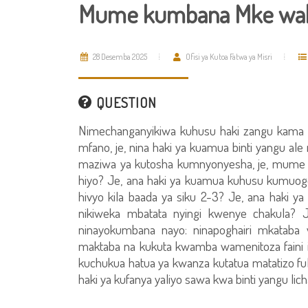
Mume kumbana Mke wake
28 Desemba 2025
Ofisi ya Kutoa Fatwa ya Misri
QUESTION
Nimechanganyikiwa kuhusu haki zangu kam
mfano, je, nina haki ya kuamua binti yangu ale 
maziwa ya kutosha kumnyonyesha, je, mume w
hiyo? Je, ana haki ya kuamua kuhusu kumuo
hivyo kila baada ya siku 2-3? Je, ana haki y
nikiweka mbatata nyingi kwenye chakula? Je
ninayokumbana nayo: ninapoghairi mkatab
maktaba na kukuta kwamba wamenitoza faini is
kuchukua hatua ya kwanza kutatua matatizo ful
haki ya kufanya yaliyo sawa kwa binti yangu l