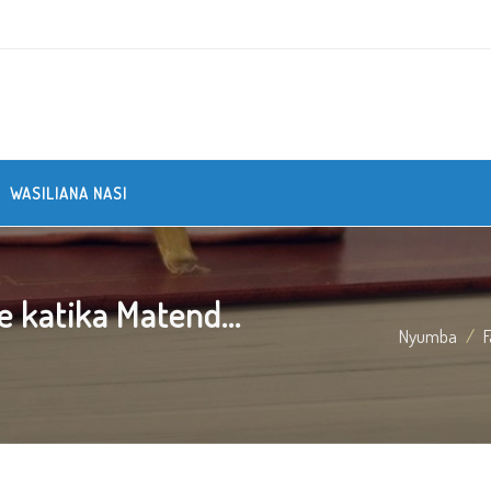
WASILIANA NASI
katika Matend...
Nyumba