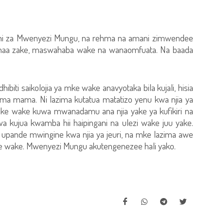
e ni za Mwenyezi Mungu, na rehma na amani zimwendee
aa zake, maswahaba wake na wanaomfuata. Na baada
ti saikolojia ya mke wake anavyotaka bila kujali, hisia
ama mama. Ni lazima kutatua matatizo yenu kwa njia ya
mke wake kuwa mwanadamu ana njia yake ya kufikiri na
swa kujua kwamba hii haipingani na ulezi wake juu yake.
 upande mwingine kwa njia ya jeuri, na mke lazima awe
e wake. Mwenyezi Mungu akutengenezee hali yako.