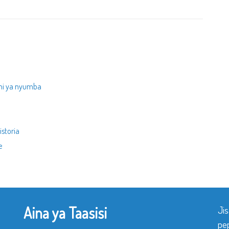
ni ya nyumba
storia
e
Aina ya Taasisi
Ji
pe