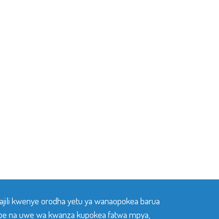
sajili kwenye orodha yetu ya wanaopokea barua
pe na uwe wa kwanza kupokea fatwa mpya,