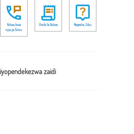
Fatwa kwa
Ombi la Fatwa
Rejesha Jibu
njia ya Simu
iyopendekezwa zaidi