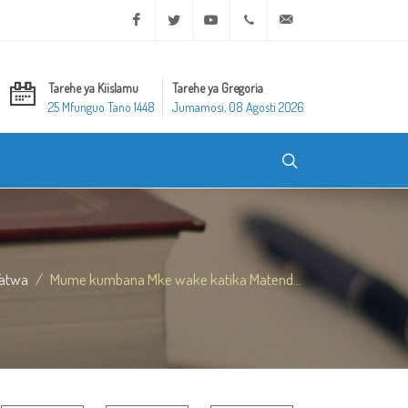
Facebook
Twitter
Youtube
+20 2 25970400
ask@dar-alifta.org
Tarehe ya Kiislamu
Tarehe ya Gregoria
25 Mfunguo Tano 1448
Jumamosi, 08 Agosti 2026
Fatwa
Mume kumbana Mke wake katika Matend...