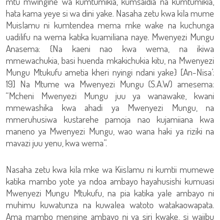
mtu mwingine wa kumtumikia, kumsaidia na kumtumikia,
hata kama yeye si wa dini yake. Nasaha zetu kwa kila mume
Muislamu ni kumtendea mema mke wake na kuchunga
uadilifu na wema katika kuamiliana naye. Mwenyezi Mungu
Anasema: {Na kaeni nao kwa wema, na ikiwa
mmewachukia, basi huenda mkakichukia kitu, na Mwenyezi
Mungu Mtukufu ametia kheri nyingi ndani yake} [An-Nisa’:
19] Na Mtume wa Mwenyezi Mungu (S.A.W) amesema:
“Mcheni Mwenyezi Mungu juu ya wanawake, kwani
mmewashika kwa ahadi ya Mwenyezi Mungu, na
mmeruhusiwa kustarehe pamoja nao kujamiiana kwa
maneno ya Mwenyezi Mungu, wao wana haki ya riziki na
mavazi juu yenu, kwa wema”.
Nasaha zetu kwa kila mke wa Kiislamu ni kumtii mumewe
katika mambo yote ya ndoa ambayo hayahusishi kumuasi
Mwenyezi Mungu Mtukufu, na pia katika yale ambayo ni
muhimu kuwatunza na kuwalea watoto watakaowapata.
Ama mambo mengine ambayo ni ya siri kwake, si wajibu