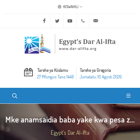
KISWAHILI
Facebook
Twitter
Youtube
+20 2 25970400
ask@dar-alifta.org
Tarehe ya Kiislamu
Tarehe ya Gregoria
27 Mfunguo Tano 1448
Jumatatu, 10 Agosti 2026
Mke anamsaidia baba yake kwa pesa z...
Egypt's Dar Al-Ifta