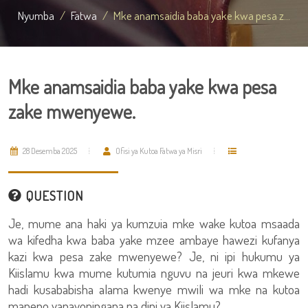
Nyumba
Fatwa
Mke anamsaidia baba yake kwa pesa z...
Mke anamsaidia baba yake kwa pesa
zake mwenyewe.
28 Desemba 2025
Ofisi ya Kutoa Fatwa ya Misri
QUESTION
Je, mume ana haki ya kumzuia mke wake kutoa msaada
wa kifedha kwa baba yake mzee ambaye hawezi kufanya
kazi kwa pesa zake mwenyewe? Je, ni ipi hukumu ya
Kiislamu kwa mume kutumia nguvu na jeuri kwa mkewe
hadi kusababisha alama kwenye mwili wa mke na kutoa
maneno yanayopingana na dini ya Kiislamu?