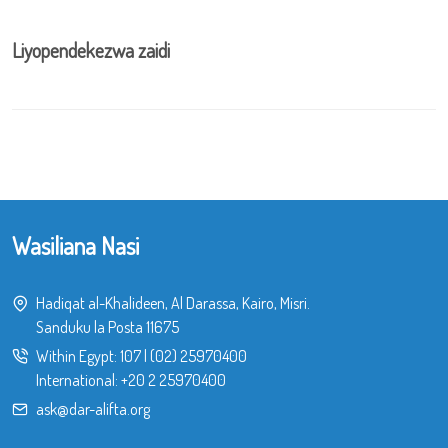
Liyopendekezwa zaidi
Wasiliana Nasi
Hadiqat al-Khalideen, Al Darassa, Kairo, Misri.
Sanduku la Posta 11675
Within Egypt:
107
|
(02) 25970400
International:
+20 2 25970400
ask@dar-alifta.org