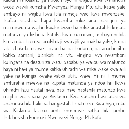
wote wawili kumcha Mwenyezi Mungu Mtukufu katika yale
ambayo ni wajibu kwa kila mmoja wao kwa mwenzake.
Inafaa kuashiria hapa kwamba mke ana haki juu ya
mumewe na wajibu kwake kwamba mke anastahiki kupata
matunzo ya kisheria kutoka kwa mumewe, ambayo ni kila
kitu ambacho mke anakihitaji kwa ajili ya maisha yake, kama
vile chakula, mavazi, nyumba na huduma, na anachohitaji
katika samani, blanketi, na vitu vingine vya nyumbani
kulingana na desturi za watu. Sababu ya wajibu wa matunzo
haya ni haki ya mume katika uhifadhi wa mke wake kwa ajili
yake na kuingia kwake katika utiifu wake. Hii ni ili mume
amfurahie mkewe na kupata matunda ya ndoa hii. Ikiwa
uhifadhi huu hautafikiwa, basi mke hastahiki matunzo kwa
mujibu wa sharia ya Kiislamu. Kwa sababu basi atakuwa
anamuasi bila haki na hangestahili matunzo. Kwa hiyo, mke
wa Kiislamu lazima amtii mumewe katika kila jambo
lisilohusisha kumuasi Mwenyezi Mungu Mtukufu.