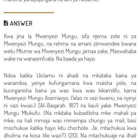
ANSWER
Kwa jina la Mwenyezi Mungu, sifa njema zote ni za
Mwenyezi Mungu, na rehma na amani zimwendee bwana
wetu Mtume wa Mwenyezi Mungu, jamaa zake, Maswahaba
wake na wanaomfuata. Na baada ya hayo:
Ndoa katika Uislamu ni ahadi na mkataba baina ya
wanandoa, yenye kufungamana kwa maisha yote, na
kuunganisha baina ya wao kwa wao kikamilifu, kama
Mwenyezi Mungu Asemavyo: {Wao ni vazi kwenu, na nyinyi
ni vazi kwao.} [Al-Baqarah: 187] na kauli yake Mwenyezi
Mungu Mtukufu: {Na mkitaka kubadilisha mke mahali pa
mke, na hali mmoja wao mmempa chungu ya mali, basi
msichukue katika hayo kitu chochote. Je, mtachukua kwa
dhulma na kosa lilio wazi?} [20]. Na mtachukuaje na ilhali