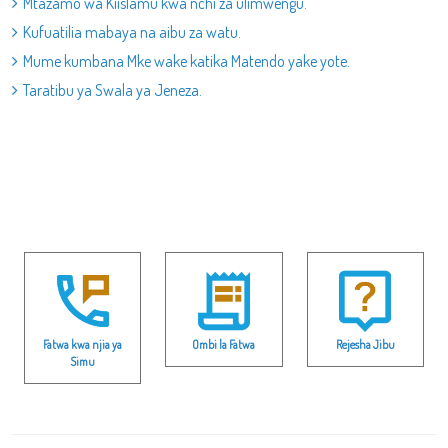
Mtazamo wa Kiislamu kwa nchi za ulimwengu.
Kufuatilia mabaya na aibu za watu.
Mume kumbana Mke wake katika Matendo yake yote.
Taratibu ya Swala ya Jeneza.
Fatwa kwa njia ya
Ombi la Fatwa
Rejesha Jibu
Simu