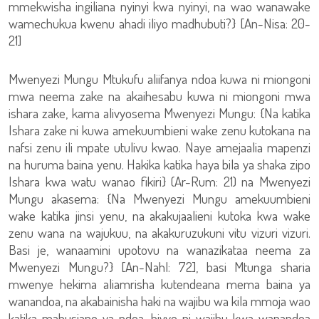
mmekwisha ingiliana nyinyi kwa nyinyi, na wao wanawake
wamechukua kwenu ahadi iliyo madhubuti?} [An-Nisa: 20-
21]
Mwenyezi Mungu Mtukufu aliifanya ndoa kuwa ni miongoni
mwa neema zake na akaihesabu kuwa ni miongoni mwa
ishara zake, kama alivyosema Mwenyezi Mungu: {Na katika
Ishara zake ni kuwa amekuumbieni wake zenu kutokana na
nafsi zenu ili mpate utulivu kwao. Naye amejaalia mapenzi
na huruma baina yenu. Hakika katika haya bila ya shaka zipo
Ishara kwa watu wanao fikiri} (Ar-Rum: 21) na Mwenyezi
Mungu akasema: {Na Mwenyezi Mungu amekuumbieni
wake katika jinsi yenu, na akakujaalieni kutoka kwa wake
zenu wana na wajukuu, na akakuruzukuni vitu vizuri vizuri.
Basi je, wanaamini upotovu na wanazikataa neema za
Mwenyezi Mungu?} [An-Nahl: 72], basi Mtunga sharia
mwenye hekima aliamrisha kutendeana mema baina ya
wanandoa, na akabainisha haki na wajibu wa kila mmoja wao
katika mahusiano ya ndoa, hivyo ni wajibu kwa wanandoa