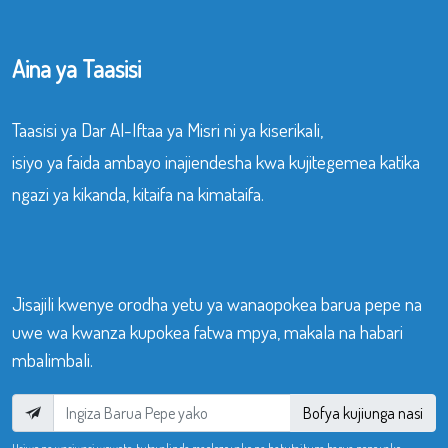
Aina ya Taasisi
Taasisi ya Dar Al-Iftaa ya Misri ni ya kiserikali,
isiyo ya faida ambayo inajiendesha kwa kujitegemea katika
ngazi ya kikanda, kitaifa na kimataifa.
Jisajili kwenye orodha yetu ya wanaopokea barua pepe na
uwe wa kwanza kupokea fatwa mpya, makala na habari
mbalimbali.
Bofya kujiunga nasi