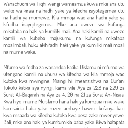
Wanachuoni wa Fiqhi wengi wameamua kuwa mke ana utu
wake wa kiraia na hadhi yake ya kifedha isiyotegemea utu
na hadhi ya mumewe. Kila mmoja wao ana hadhi yake ya
kifedha inayojitegemea. Mke ana uwezo wa kufunga
mikataba na haki ya kumiliki mali. Ana haki kamili na uwezo
kamili wa kubeba majukumu na kufunga mikataba
mbalimbali, huku akihifadhi haki yake ya kumiliki mali mbali
na mume wake.
Mfumo wa fedha za wanandoa katika Uislamu ni mfumo wa
utengano kamili na uhuru wa kifedha wa kila mmoja wao
kutoka kwa mwingine. Misingi hii imeanzishwa na Qur`ani
Tukufu katika aya nyingi, kama vile Aya za 228 na 229 za
Surat Al-Baqarah na Aya za 4, 20 na 21 za Surat An-Nisaa.
Kwa hiyo, mume Muislamu hana haki ya kumzuia mke wake
kumsaidia baba yake mzee ambaye hawezi kufanya kazi
kwa msaada wa kifedha kutoka kwa pesa zake mwenyewe.
Bali, mke ana haki ya kumtumikia baba yake ikiwa hatapata