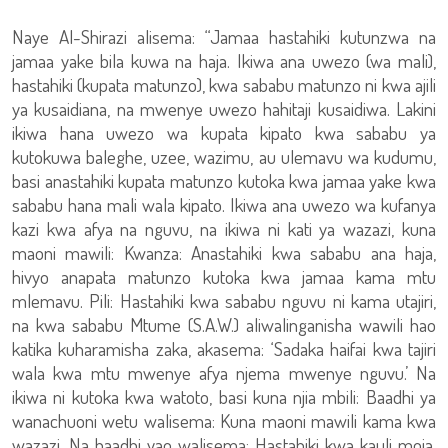
Naye Al-Shirazi alisema: “Jamaa hastahiki kutunzwa na
jamaa yake bila kuwa na haja. Ikiwa ana uwezo (wa mali),
hastahiki (kupata matunzo), kwa sababu matunzo ni kwa ajili
ya kusaidiana, na mwenye uwezo hahitaji kusaidiwa. Lakini
ikiwa hana uwezo wa kupata kipato kwa sababu ya
kutokuwa baleghe, uzee, wazimu, au ulemavu wa kudumu,
basi anastahiki kupata matunzo kutoka kwa jamaa yake kwa
sababu hana mali wala kipato. Ikiwa ana uwezo wa kufanya
kazi kwa afya na nguvu, na ikiwa ni kati ya wazazi, kuna
maoni mawili: Kwanza: Anastahiki kwa sababu ana haja,
hivyo anapata matunzo kutoka kwa jamaa kama mtu
mlemavu. Pili: Hastahiki kwa sababu nguvu ni kama utajiri,
na kwa sababu Mtume (S.A.W.) aliwalinganisha wawili hao
katika kuharamisha zaka, akasema: ‘Sadaka haifai kwa tajiri
wala kwa mtu mwenye afya njema mwenye nguvu.’ Na
ikiwa ni kutoka kwa watoto, basi kuna njia mbili: Baadhi ya
wanachuoni wetu walisema: Kuna maoni mawili kama kwa
wazazi. Na baadhi yao walisema: Hastahiki kwa kauli moja,