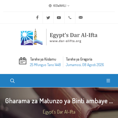
KISWAHILI
Facebook
Twitter
Youtube
+20 2 25970400
ask@dar-alifta.org
Tarehe ya Kiislamu
Tarehe ya Gregoria
25 Mfunguo Tano 1448
Jumamosi, 08 Agosti 2026
Gharama za Matunzo ya Binti ambaye ...
Egypt's Dar Al-Ifta