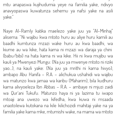
mtu anapaswa kujihudumia yeye na familia yake, ndivyo
anavyopaswa kuwatunza sehemu ya nafsi yake na asili
yake.”
Naye Al-Ramly katika maelezo yake juu ya "Al-Minhaj"
alisema: “Ni wajibu kwa mtoto huru au aliye huru kamili au
baadhi kumtunza mzazi wake huru au kwa baadhi, wa
kiume au wa kike, hata kama ni mzazi wa daraja ya chini
(babu/bibi) na hata kama ni wa kike. Hii ni kwa mujibu wa
kauli ya Mwenyezi Mungu: {Na juu ya mwenye mtoto ni riziki
yao...}, na kauli yake: {Na juu ya mrithi ni kama hivyo},
ambapo Abu Hanifa – R.A. – alichukua ushahidi wa wajibu
wa matunzo kwa jamaa wa karibu (Maharim), bila kudhuru
kama alivyoeleza Ibn Abbas – R.A. – ambaye ni mjuzi zaidi
wa Qur'ani Tukufu. Matunzo haya ni ya lazima tu iwapo
mtoaji ana uwezo wa kifedha, kwa kuwa ni msaada
unaotolewa kutokana na kile kilichozidi mahitaji yake na ya
familia yake kama mke, mtumishi wake, na mama wa mtoto