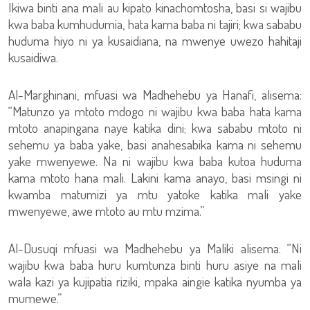
Ikiwa binti ana mali au kipato kinachomtosha, basi si wajibu
kwa baba kumhudumia, hata kama baba ni tajiri; kwa sababu
huduma hiyo ni ya kusaidiana, na mwenye uwezo hahitaji
kusaidiwa.
Al-Marghinani, mfuasi wa Madhehebu ya Hanafi, alisema:
“Matunzo ya mtoto mdogo ni wajibu kwa baba hata kama
mtoto anapingana naye katika dini; kwa sababu mtoto ni
sehemu ya baba yake, basi anahesabika kama ni sehemu
yake mwenyewe. Na ni wajibu kwa baba kutoa huduma
kama mtoto hana mali. Lakini kama anayo, basi msingi ni
kwamba matumizi ya mtu yatoke katika mali yake
mwenyewe, awe mtoto au mtu mzima.”
Al-Dusuqi mfuasi wa Madhehebu ya Maliki alisema: “Ni
wajibu kwa baba huru kumtunza binti huru asiye na mali
wala kazi ya kujipatia riziki, mpaka aingie katika nyumba ya
mumewe.”