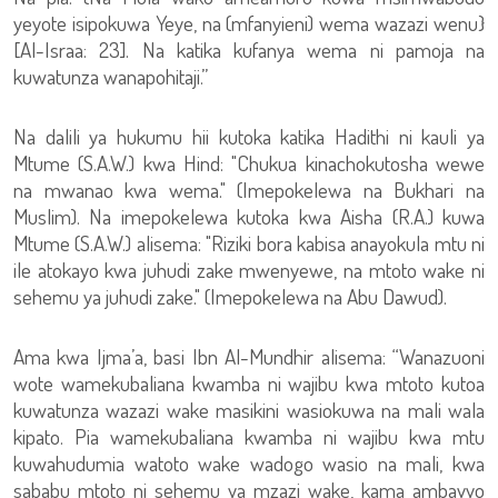
yeyote isipokuwa Yeye, na (mfanyieni) wema wazazi wenu}
[Al-Israa: 23]. Na katika kufanya wema ni pamoja na
kuwatunza wanapohitaji.”
Na dalili ya hukumu hii kutoka katika Hadithi ni kauli ya
Mtume (S.A.W.) kwa Hind: "Chukua kinachokutosha wewe
na mwanao kwa wema." (Imepokelewa na Bukhari na
Muslim). Na imepokelewa kutoka kwa Aisha (R.A.) kuwa
Mtume (S.A.W.) alisema: "Riziki bora kabisa anayokula mtu ni
ile atokayo kwa juhudi zake mwenyewe, na mtoto wake ni
sehemu ya juhudi zake." (Imepokelewa na Abu Dawud).
Ama kwa Ijma’a, basi Ibn Al-Mundhir alisema: “Wanazuoni
wote wamekubaliana kwamba ni wajibu kwa mtoto kutoa
kuwatunza wazazi wake masikini wasiokuwa na mali wala
kipato. Pia wamekubaliana kwamba ni wajibu kwa mtu
kuwahudumia watoto wake wadogo wasio na mali, kwa
sababu mtoto ni sehemu ya mzazi wake, kama ambavyo