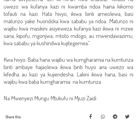
uwezo wa kufanya kazi ni kwamba ndoa haina kikomo
tofauti na kazi. Hata hivyo, ikiwa binti ameolewa, basi
matunzo yake huondoka kwa sababu ya ndoa. Matunzo ni
wajibu kwa masikini asiyeweza kufanya kazi ikiwa ni mzee
sana, kipofu, mgonjwa, mtoto mdogo, au mwendawazimu,
kwa sababu ya kushindwa kujitegemea.”.
Kwa hivyo: Baba hana wajibu wa kumgharamia na kumtunza
binti ambaye hajaolewa ikiwa binti huyo ana uwezo wa
kifedha au kazi ya kujiendesha. Lakini ikiwa hana, basi ni
wajibu kwa baba kumgharamia na kumtunza.
Na Mwenyezi Mungu Mtukufu ni Mjuzi Zaidi
Share this: