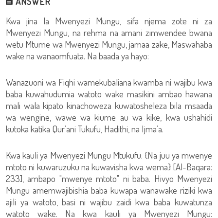
ANSWER
Kwa jina la Mwenyezi Mungu, sifa njema zote ni za
Mwenyezi Mungu, na rehma na amani zimwendee bwana
wetu Mtume wa Mwenyezi Mungu, jamaa zake, Maswahaba
wake na wanaomfuata. Na baada ya hayo:
Wanazuoni wa Fiqhi wamekubaliana kwamba ni wajibu kwa
baba kuwahudumia watoto wake masikini ambao hawana
mali wala kipato kinachoweza kuwatosheleza bila msaada
wa wengine, wawe wa kiume au wa kike, kwa ushahidi
kutoka katika Qur’ani Tukufu, Hadithi, na Ijma’a.
Kwa kauli ya Mwenyezi Mungu Mtukufu: {Na juu ya mwenye
mtoto ni kuwaruzuku na kuwavisha kwa wema} [Al-Baqara:
233], ambapo "mwenye mtoto" ni baba. Hivyo Mwenyezi
Mungu amemwajibishia baba kuwapa wanawake riziki kwa
ajili ya watoto, basi ni wajibu zaidi kwa baba kuwatunza
watoto wake. Na kwa kauli ya Mwenyezi Mungu: