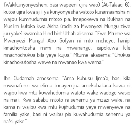
{Wakikunyonyesheni, basi wapeeni ujira wao} [At-Talaaq: 6],
kutoa ujira kwa ajili ya kunyonyesha watoto kunamaanisha ni
wajibu kumhudumia mtoto pia. Imepokewa na Bukhari na
Muslim kutoka kwa Aisha (radhi za Mwenyezi Mungu ziwe
juu yake) kwamba Hind bint Utbah alisema: “Ewe Mtume wa
Mwenyezi Mungu! Abu Sufyan ni mtu mchoyo, hanipi
kinachonitosha mimi na mwanangu, isipokuwa kile
ninachochukua bila yeye kujua.” Mtume akasema: “Chukua
kinachokutosha wewe na mwanao kwa wema.”
Ibn Qudamah amesema: “Ama kuhusu Ijma’a, basi kila
mwanafunzi wa elimu tunayemjua amekubaliana kuwa ni
wajibu kwa mtu kuwahudumia watoto wake wadogo wasio
na mali. Kwa sababu mtoto ni sehemu ya mzazi wake, na
kama ni wajibu kwa mtu kujihudumia yeye mwenyewe na
familia yake, basi ni wajibu pia kuwahudumia sehemu ya
nafsi yake.”