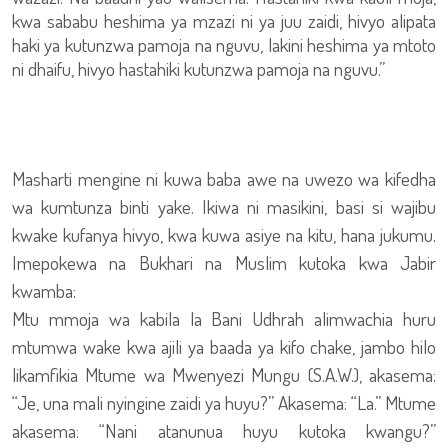
kwa sababu heshima ya mzazi ni ya juu zaidi, hivyo alipata
haki ya kutunzwa pamoja na nguvu, lakini heshima ya mtoto
ni dhaifu, hivyo hastahiki kutunzwa pamoja na nguvu.”
Masharti mengine ni kuwa baba awe na uwezo wa kifedha
wa kumtunza binti yake. Ikiwa ni masikini, basi si wajibu
kwake kufanya hivyo, kwa kuwa asiye na kitu, hana jukumu.
Imepokewa na Bukhari na Muslim kutoka kwa Jabir
kwamba:
Mtu mmoja wa kabila la Bani Udhrah alimwachia huru
mtumwa wake kwa ajili ya baada ya kifo chake, jambo hilo
likamfikia Mtume wa Mwenyezi Mungu (S.A.W.), akasema:
“Je, una mali nyingine zaidi ya huyu?” Akasema: “La.” Mtume
akasema: “Nani atanunua huyu kutoka kwangu?”