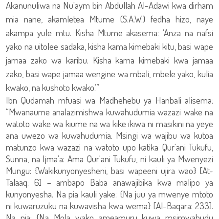
Akanunuliwa na Nu'aym bin Abdullah Al-Adawi kwa dirham
mia nane, akamletea Mtume (S.A.W.) fedha hizo, naye
akampa yule mtu. Kisha Mtume akasema: ‘Anza na nafsi
yako na uitolee sadaka, kisha kama kimebaki kitu, basi wape
jamaa zako wa karibu. Kisha kama kimebaki kwa jamaa
zako, basi wape jamaa wengine wa mbali, mbele yako, kulia
kwako, na kushoto kwako.’”
Ibn Qudamah mfuasi wa Madhehebu ya Hanbali alisema:
“Mwanaume analazimishwa kuwahudumia wazazi wake na
watoto wake wa kiume na wa kike ikiwa ni masikini na yeye
ana uwezo wa kuwahudumia. Msingi wa wajibu wa kutoa
matunzo kwa wazazi na watoto upo katika Qur'ani Tukufu,
Sunna, na Ijma’a: Ama Qur'ani Tukufu, ni kauli ya Mwenyezi
Mungu: {Wakikunyonyesheni, basi wapeeni ujira wao} [At-
Talaaq: 6] – ambapo Baba anawajibika kwa malipo ya
kunyonyesha. Na pia kauli yake: {Na juu ya mwenye mtoto
ni kuwaruzuku na kuwavisha kwa wema} [Al-Baqara: 233].
Na pia: {Na Mola wako ameamuru kuwa msimwabudu