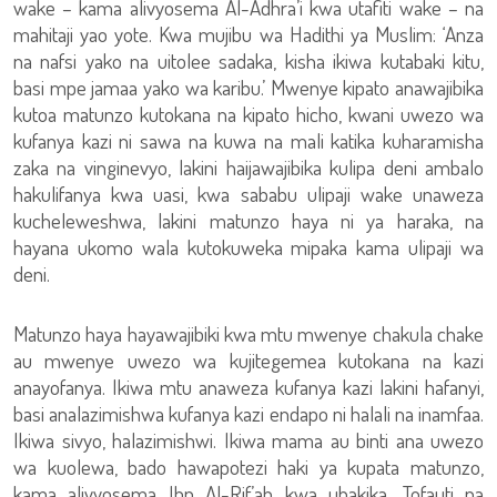
wake – kama alivyosema Al-Adhra’i kwa utafiti wake – na
mahitaji yao yote. Kwa mujibu wa Hadithi ya Muslim: ‘Anza
na nafsi yako na uitolee sadaka, kisha ikiwa kutabaki kitu,
basi mpe jamaa yako wa karibu.’ Mwenye kipato anawajibika
kutoa matunzo kutokana na kipato hicho, kwani uwezo wa
kufanya kazi ni sawa na kuwa na mali katika kuharamisha
zaka na vinginevyo, lakini haijawajibika kulipa deni ambalo
hakulifanya kwa uasi, kwa sababu ulipaji wake unaweza
kucheleweshwa, lakini matunzo haya ni ya haraka, na
hayana ukomo wala kutokuweka mipaka kama ulipaji wa
deni.
Matunzo haya hayawajibiki kwa mtu mwenye chakula chake
au mwenye uwezo wa kujitegemea kutokana na kazi
anayofanya. Ikiwa mtu anaweza kufanya kazi lakini hafanyi,
basi analazimishwa kufanya kazi endapo ni halali na inamfaa.
Ikiwa sivyo, halazimishwi. Ikiwa mama au binti ana uwezo
wa kuolewa, bado hawapotezi haki ya kupata matunzo,
kama alivyosema Ibn Al-Rif’ah kwa uhakika. Tofauti na