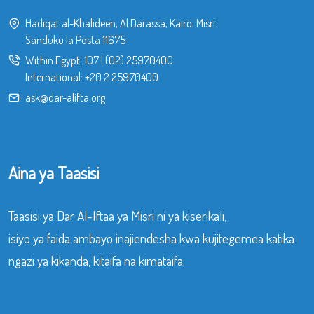
Hadiqat al-Khalideen, Al Darassa, Kairo, Misri.
Sanduku la Posta 11675
Within Egypt:
107
|
(02) 25970400
International:
+20 2 25970400
ask@dar-alifta.org
Aina ya Taasisi
Taasisi ya Dar Al-Iftaa ya Misri ni ya kiserikali,
isiyo ya faida ambayo inajiendesha kwa kujitegemea katika
ngazi ya kikanda, kitaifa na kimataifa.