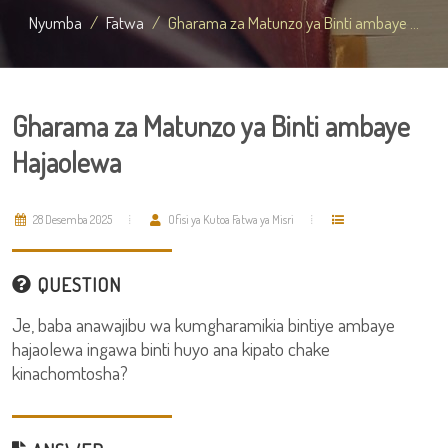
Nyumba
Fatwa
Gharama za Matunzo ya Binti ambaye ...
Gharama za Matunzo ya Binti ambaye
Hajaolewa
28 Desemba 2025
Ofisi ya Kutoa Fatwa ya Misri
QUESTION
Je, baba anawajibu wa kumgharamikia bintiye ambaye
hajaolewa ingawa binti huyo ana kipato chake
kinachomtosha?