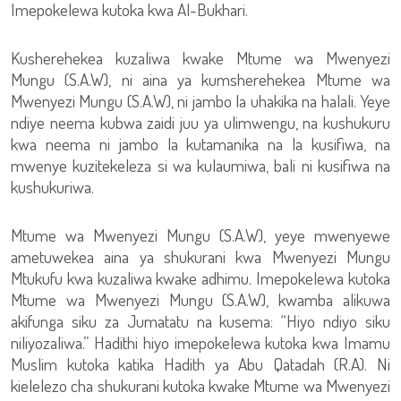
Imepokelewa kutoka kwa Al-Bukhari.
Kusherehekea kuzaliwa kwake Mtume wa Mwenyezi
Mungu (S.A.W), ni aina ya kumsherehekea Mtume wa
Mwenyezi Mungu (S.A.W), ni jambo la uhakika na halali. Yeye
ndiye neema kubwa zaidi juu ya ulimwengu, na kushukuru
kwa neema ni jambo la kutamanika na la kusifiwa, na
mwenye kuzitekeleza si wa kulaumiwa, bali ni kusifiwa na
kushukuriwa.
Mtume wa Mwenyezi Mungu (S.A.W), yeye mwenyewe
ametuwekea aina ya shukurani kwa Mwenyezi Mungu
Mtukufu kwa kuzaliwa kwake adhimu. Imepokelewa kutoka
Mtume wa Mwenyezi Mungu (S.A.W), kwamba alikuwa
akifunga siku za Jumatatu na kusema: “Hiyo ndiyo siku
niliyozaliwa.” Hadithi hiyo imepokelewa kutoka kwa Imamu
Muslim kutoka katika Hadith ya Abu Qatadah (R.A). Ni
kielelezo cha shukurani kutoka kwake Mtume wa Mwenyezi