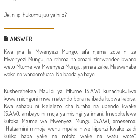
Je, ni ipi hukumu juu ya hilo?
ANSWER
Kwa jina la Mwenyezi Mungu, sifa njema zote ni za
Mwenyezi Mungu, na rehma na amani zimwendee bwana
wetu Mtume wa Mwenyezi Mungu, jamaa zake, Maswahaba
wake na wanaomfuata. Na baada ya hayo:
Kusherehekea Maulidi ya Mtume (S.A.W) kunachukuliwa
kuwa miongoni mwa matendo bora na ibada kubwa kabisa.
Kwa sababu ni kielelezo cha furaha na upendo kwake
(S.A.W), ambayo ni moja ya misingi ya imani. Imepokelewa
kutoka Mtume wa Mwenyezi Mungu (S.A.W), amesema:
“Hataamini mmoja wenu mpaka niwe kipenzi kwake zaidi
kuliko baba yake na mtoto wake na watu wote”.