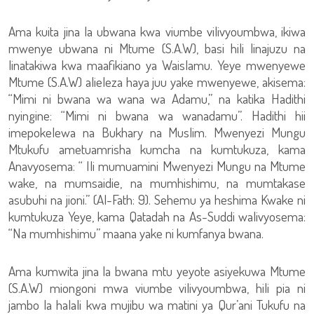
Ama kuita jina la ubwana kwa viumbe vilivyoumbwa, ikiwa
mwenye ubwana ni Mtume (S.A.W), basi hili linajuzu na
linatakiwa kwa maafikiano ya Waislamu. Yeye mwenyewe
Mtume (S.A.W) alieleza haya juu yake mwenyewe, akisema:
“Mimi ni bwana wa wana wa Adamu,” na katika Hadithi
nyingine: “Mimi ni bwana wa wanadamu”. Hadithi hii
imepokelewa na Bukhary na Muslim. Mwenyezi Mungu
Mtukufu ametuamrisha kumcha na kumtukuza, kama
Anavyosema: “ Ili mumuamini Mwenyezi Mungu na Mtume
wake, na mumsaidie, na mumhishimu, na mumtakase
asubuhi na jioni.” (Al-Fath: 9). Sehemu ya heshima Kwake ni
kumtukuza Yeye, kama Qatadah na As-Suddi walivyosema:
“Na mumhishimu” maana yake ni kumfanya bwana.
Ama kumwita jina la bwana mtu yeyote asiyekuwa Mtume
(S.A.W) miongoni mwa viumbe vilivyoumbwa, hili pia ni
jambo la halali kwa mujibu wa matini ya Qur’ani Tukufu na