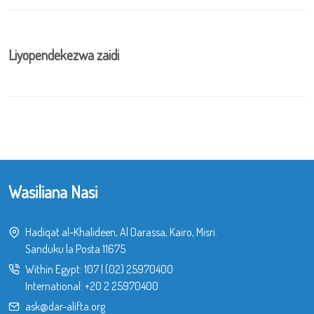
Liyopendekezwa zaidi
Wasiliana Nasi
Hadiqat al-Khalideen, Al Darassa, Kairo, Misri.
Sanduku la Posta 11675
Within Egypt:
107
|
(02) 25970400
International:
+20 2 25970400
ask@dar-alifta.org