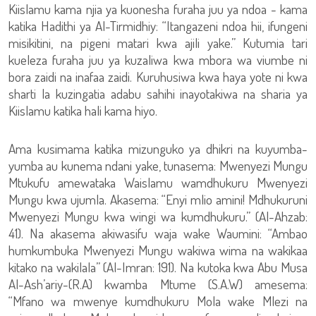
Kiislamu kama njia ya kuonesha furaha juu ya ndoa - kama
katika Hadithi ya Al-Tirmidhiy: “Itangazeni ndoa hii, ifungeni
misikitini, na pigeni matari kwa ajili yake.” Kutumia tari
kueleza furaha juu ya kuzaliwa kwa mbora wa viumbe ni
bora zaidi na inafaa zaidi. Kuruhusiwa kwa haya yote ni kwa
sharti la kuzingatia adabu sahihi inayotakiwa na sharia ya
Kiislamu katika hali kama hiyo.
Ama kusimama katika mizunguko ya dhikri na kuyumba-
yumba au kunema ndani yake, tunasema: Mwenyezi Mungu
Mtukufu amewataka Waislamu wamdhukuru Mwenyezi
Mungu kwa ujumla. Akasema: “Enyi mlio amini! Mdhukuruni
Mwenyezi Mungu kwa wingi wa kumdhukuru.” (Al-Ahzab:
41). Na akasema akiwasifu waja wake Waumini: “Ambao
humkumbuka Mwenyezi Mungu wakiwa wima na wakikaa
kitako na wakilala” (Al-Imran: 191). Na kutoka kwa Abu Musa
Al-Ash’ariy-(R.A) kwamba Mtume (S.A.W) amesema:
“Mfano wa mwenye kumdhukuru Mola wake Mlezi na