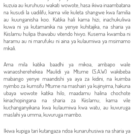
kuzuia au kuruhusu wakati wowote, hasa ikiwa inaambatana
na kusudi la uadilifu, kama vile kuleta shangwe kwa familia
au kuunganisha koo. Katika hali kama hizi, inachukuliwa
kuwa ni ya kutamanika na yenye kuhitajika, na sharia ya
Kiislamu hulipa thawabu vitendo hivyo. Kusema kwamba ni
haramu au ni marufuku ni aina ya kulaumiwa ya msimamo
mkali.
Ama mila katika baadhi ya mikoa, ambapo wale
wanaosherehekea Maulidi ya Mtume (S.A.W) wakibeba
mabango yenye maandishi ya aya za kidini, na kuimba
nyimbo za kumsifu Mtume na mashairi ya kujinyima, hakuna
ubaya wowote katika hilo, maadamu halina chochote
kinachopingana na sharia za Kiislamu, kama vile
kuchanganyikana kwa kulaumiwa kwa watu, au kuvuruga
maslahi ya umma, kuvuruga mambo.
Ikiwa kupiga tari kutangaza ndoa kunaruhusiwa na sharia ya