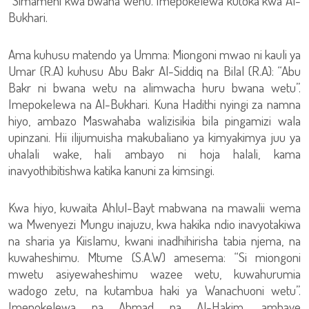
“Simameni kwa bwana wenu. Imepokelewa kutoka kwa Al-
Bukhari.
Ama kuhusu matendo ya Umma: Miongoni mwao ni kauli ya
Umar (R.A) kuhusu Abu Bakr Al-Siddiq na Bilal (R.A): “Abu
Bakr ni bwana wetu na alimwacha huru bwana wetu”.
Imepokelewa na Al-Bukhari. Kuna Hadithi nyingi za namna
hiyo, ambazo Maswahaba walizisikia bila pingamizi wala
upinzani. Hii ilijumuisha makubaliano ya kimyakimya juu ya
uhalali wake, hali ambayo ni hoja halali, kama
inavyothibitishwa katika kanuni za kimsingi.
Kwa hiyo, kuwaita Ahlul-Bayt mabwana na mawalii wema
wa Mwenyezi Mungu inajuzu, kwa hakika ndio inavyotakiwa
na sharia ya Kiislamu, kwani inadhihirisha tabia njema, na
kuwaheshimu. Mtume (S.A.W) amesema: “Si miongoni
mwetu asiyewaheshimu wazee wetu, kuwahurumia
wadogo zetu, na kutambua haki ya Wanachuoni wetu”.
Imepokelewa na Ahmad na Al-Hakim, ambaye