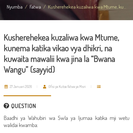
Nyumba
Fatwa
Kusherehekea kuzaliwa kwa Mtume, ku...
Kusherehekea kuzaliwa kwa Mtume,
kunema katika vikao vya dhikri, na
kuwaita mawalii kwa jina la “Bwana
Wangu” (sayyid)
27 Januari 2026
Ofisi ya Kutoa Fatwa ya Misri
QUESTION
Baadhi ya Wahubiri wa Swla ya Ijumaa katika mji wetu
walidai kwamba: