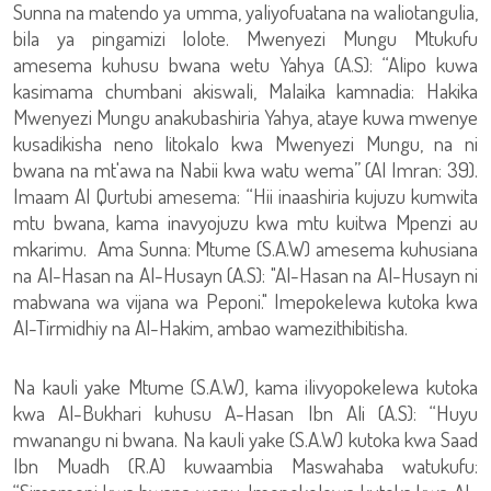
Sunna na matendo ya umma, yaliyofuatana na waliotangulia,
bila ya pingamizi lolote. Mwenyezi Mungu Mtukufu
amesema kuhusu bwana wetu Yahya (A.S): “Alipo kuwa
kasimama chumbani akiswali, Malaika kamnadia: Hakika
Mwenyezi Mungu anakubashiria Yahya, ataye kuwa mwenye
kusadikisha neno litokalo kwa Mwenyezi Mungu, na ni
bwana na mt'awa na Nabii kwa watu wema” (Al Imran: 39).
Imaam Al Qurtubi amesema: “Hii inaashiria kujuzu kumwita
mtu bwana, kama inavyojuzu kwa mtu kuitwa Mpenzi au
mkarimu. Ama Sunna: Mtume (S.A.W) amesema kuhusiana
na Al-Hasan na Al-Husayn (A.S): "Al-Hasan na Al-Husayn ni
mabwana wa vijana wa Peponi." Imepokelewa kutoka kwa
Al-Tirmidhiy na Al-Hakim, ambao wamezithibitisha.
Na kauli yake Mtume (S.A.W), kama ilivyopokelewa kutoka
kwa Al-Bukhari kuhusu A-Hasan Ibn Ali (A.S): “Huyu
mwanangu ni bwana. Na kauli yake (S.A.W) kutoka kwa Saad
Ibn Muadh (R.A) kuwaambia Maswahaba watukufu: