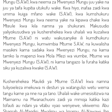
Mungu (S.A.W), kwa neema za Mwenyezi Mungu juu yake na
juu ya taifa kupitia utukufu wake. Kwa hiyo, inafaa zaidi kwa
umma kuiga mfano wake (S.A.W), kwa kumshukuru
Mwenyezi Mungu kwa neema yake na kipawa chake kwa
Mteule kwa kila namna ya shukurani. Makusudio
yaliyokusudiwa ya kusherehekea kwa uhalali wa kuzaliwa
Mtume (S.A.W) ni watu wakusanyike ili kumdhukuru
Mwenyezi Mungu, kumwimbia Mtume S.A.W, na kuwalisha
masikini kama sadaka kwa Mwenyezi Mungu, na kama
tamko la mapenzi kwa Mola Mlezi wa viumbe, Mtume wa
Mwenyezi Mungu (S.A.W), ni kama tangazo la furaha katika
siku ya kuzaliwa kwake (S.A.W).
Kusherehekea Maulidi ya Mtume (S.A.W) kwa namna
tuliyoieleza imekuwa ni desturi ya watangulizi wetu wema
tangu karne ya nne na ya tano. Uhalali wake umesisitizwa na
Maimamu na Mwanachuoni zaidi ya mmoja katika kazi
tofauti au ndani ya vitabu vyao wenyewe, vikiwemo: Abu
Shamah Al-Maqdisi, Mwalimu wa Imamu Al-Nawawi; Ibn