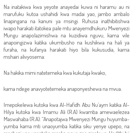
Na inatakiwa kwa yeyote anayedai kuwa ni haramu au ni
marufuku kutoa ushahidi kwa madai yao, jambo ambalo
linapingana na kanuni ya msingi. Ruhusa inathibitishwa
iwapo harakati itatokea pale mtu anayemdhukuru Mwenyezi
Mungu anapolazimishwa na kuzidiwa nguvu, kama vile
anapoingizwa katika ukumbusho na kushikwa na hali ya
furaha, na kufanya harakati hiyo bila kukusudia, kama
mshairi alivyosema:
Na hakika mimi natetemeka kwa kukutaja kwako,
kama ndege anavyotetemeka anaponyeshewa na mvua.
Imepokelewa kutoka kwa Al-Hafidh Abu Nu’aym katika Al-
Hilya kutoka kwa Imamu Ali (R.A) kwamba amewaelezea
Maswahaba (R.A): “Anapotajwa Mwenyezi Mungu huyumba-
yumba kama mti unaoyumba katika siku yenye upepo, na