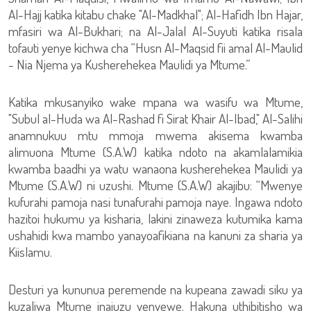
Al-Hajj katika kitabu chake "Al-Madkhal"; Al-Hafidh Ibn Hajar,
mfasiri wa Al-Bukhari; na Al-Jalal Al-Suyuti katika risala
tofauti yenye kichwa cha “Husn Al-Maqsid fii amal Al-Maulid
- Nia Njema ya Kusherehekea Maulidi ya Mtume.”
Katika mkusanyiko wake mpana wa wasifu wa Mtume,
"Subul al-Huda wa Al-Rashad fi Sirat Khair Al-Ibad," Al-Salihi
anamnukuu mtu mmoja mwema akisema kwamba
alimuona Mtume (S.A.W) katika ndoto na akamlalamikia
kwamba baadhi ya watu wanaona kusherehekea Maulidi ya
Mtume (S.A.W) ni uzushi. Mtume (S.A.W) akajibu: “Mwenye
kufurahi pamoja nasi tunafurahi pamoja naye. Ingawa ndoto
hazitoi hukumu ya kisharia, lakini zinaweza kutumika kama
ushahidi kwa mambo yanayoafikiana na kanuni za sharia ya
Kiislamu.
Desturi ya kununua peremende na kupeana zawadi siku ya
kuzaliwa Mtume inajuzu yenyewe. Hakuna uthibitisho wa