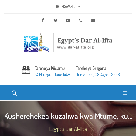
KISWAHILI
Facebook
Twitter
Youtube
+20 2 25970400
ask@dar-alifta.org
Tarehe ya Kiislamu
Tarehe ya Gregoria
24 Mfunguo Tano 1448
Jumamosi, 08 Agosti 2026
Kusherehekea kuzaliwa kwa Mtume, ku...
Egypt's Dar Al-Ifta