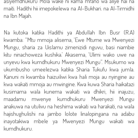
asiyemdhukuru Mola wake ni kama mfano wa aliye hai na
maiti. Hadithi hii imepokelewa na Al-Bukhari. na Al-Tirmidhi
na Ibn Majah.
Na kutoka katika Hadithi ya Abdullah Ibn Busr (R.A)
kwamba: “Mtu mmoja alisema, ‘Ewe Mtume wa Mwenyezi
Mungu, sharia za Uislamu zimenizidi nguvu, basi niambie
kitu ninachoweza kushika.’ Akasema, ‘Ulimi wako uwe na
unyevu kwa kumdhukuru Mwenyezi Mungu”. Msukumo wa
ukumbusho umeelezwa katika Sharia Tukufu kwa jumla.
Kanuni ni kwamba haizuiliwi kwa hali moja au nyingine au
kwa wakati mmoja au mwingine. Kwa kuwa Sharia haikatazi
kusimama wala kunema wakati wa dhikri, hii inajuzu,
maadamu mwenye kumdhukuru Mwenyezi Mungu
anakuwa na utulivu na heshima wakati wa harakati, na wala
hajishughulishi na jambo lolote linalopingana na adabu
inayotakiwa mbele ya Mwenyezi Mungu wakati wa
kumdhukuru.