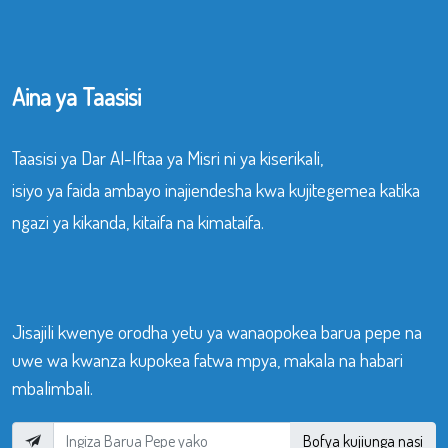
Aina ya Taasisi
Taasisi ya Dar Al-Iftaa ya Misri ni ya kiserikali,
isiyo ya faida ambayo inajiendesha kwa kujitegemea katika
ngazi ya kikanda, kitaifa na kimataifa.
Jisajili kwenye orodha yetu ya wanaopokea barua pepe na
uwe wa kwanza kupokea fatwa mpya, makala na habari
mbalimbali.
Bofya kujiunga nasi