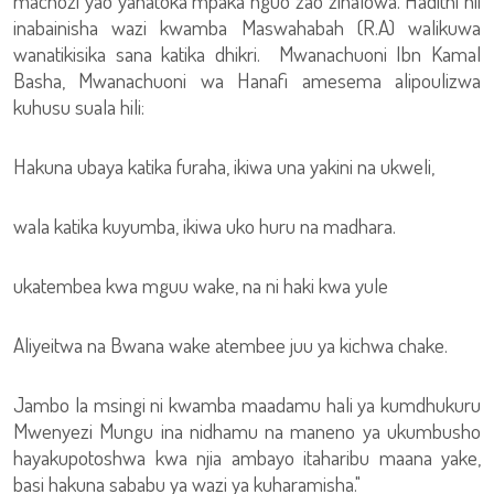
machozi yao yanatoka mpaka nguo zao zinalowa. Hadithi hii
inabainisha wazi kwamba Maswahabah (R.A) walikuwa
wanatikisika sana katika dhikri. Mwanachuoni Ibn Kamal
Basha, Mwanachuoni wa Hanafi amesema alipoulizwa
kuhusu suala hili:
Hakuna ubaya katika furaha, ikiwa una yakini na ukweli,
wala katika kuyumba, ikiwa uko huru na madhara.
ukatembea kwa mguu wake, na ni haki kwa yule
Aliyeitwa na Bwana wake atembee juu ya kichwa chake.
Jambo la msingi ni kwamba maadamu hali ya kumdhukuru
Mwenyezi Mungu ina nidhamu na maneno ya ukumbusho
hayakupotoshwa kwa njia ambayo itaharibu maana yake,
basi hakuna sababu ya wazi ya kuharamisha."