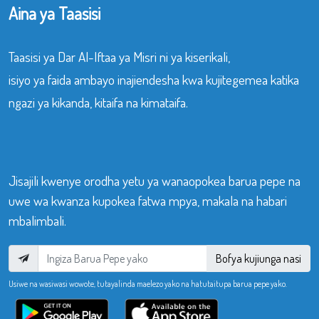
Aina ya Taasisi
Taasisi ya Dar Al-Iftaa ya Misri ni ya kiserikali,
isiyo ya faida ambayo inajiendesha kwa kujitegemea katika
ngazi ya kikanda, kitaifa na kimataifa.
Jisajili kwenye orodha yetu ya wanaopokea barua pepe na
uwe wa kwanza kupokea fatwa mpya, makala na habari
mbalimbali.
Bofya kujiunga nasi
Usiwe na wasiwasi wowote, tutayalinda maelezo yako na hatutaitupa barua pepe yako.