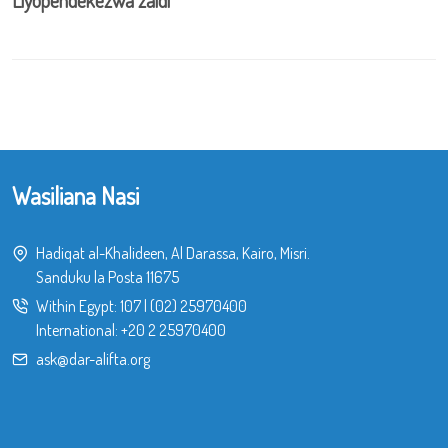
Wasiliana Nasi
Hadiqat al-Khalideen, Al Darassa, Kairo, Misri.
Sanduku la Posta 11675
Within Egypt:
107
|
(02) 25970400
International:
+20 2 25970400
ask@dar-alifta.org