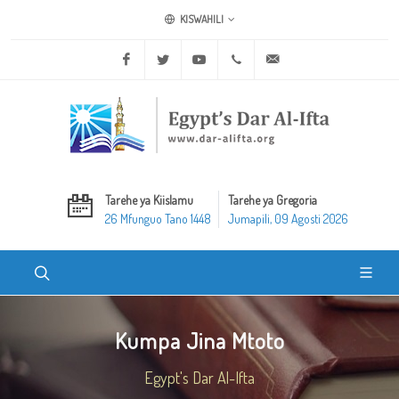
KISWAHILI
Facebook
Twitter
Youtube
+20 2 25970400
ask@dar-alifta.org
Tarehe ya Kiislamu
Tarehe ya Gregoria
26 Mfunguo Tano 1448
Jumapili, 09 Agosti 2026
Kumpa Jina Mtoto
Egypt's Dar Al-Ifta