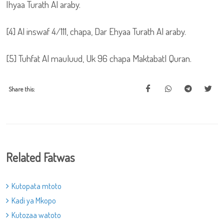
Ihyaa Turath Al araby.
[4] Al inswaf 4/111, chapa, Dar Ehyaa Turath Al araby.
[5] Tuhfat Al mauluud, Uk 96 chapa Maktabatl Quran.
Share this:
Related Fatwas
Kutopata mtoto
Kadi ya Mkopo
Kutozaa watoto