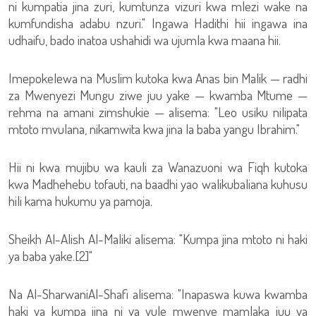
ni kumpatia jina zuri, kumtunza vizuri kwa mlezi wake na
kumfundisha adabu nzuri." Ingawa Hadithi hii ingawa ina
udhaifu, bado inatoa ushahidi wa ujumla kwa maana hii.
Imepokelewa na Muslim kutoka kwa Anas bin Malik — radhi
za Mwenyezi Mungu ziwe juu yake — kwamba Mtume —
rehma na amani zimshukie — alisema: "Leo usiku nilipata
mtoto mvulana, nikamwita kwa jina la baba yangu Ibrahim."
Hii ni kwa mujibu wa kauli za Wanazuoni wa Fiqh kutoka
kwa Madhehebu tofauti, na baadhi yao walikubaliana kuhusu
hili kama hukumu ya pamoja.
Sheikh Al-Alish Al-Maliki alisema: "Kumpa jina mtoto ni haki
ya baba yake.[2]"
Na Al-SharwaniAl-Shafi alisema: "Inapaswa kuwa kwamba
haki ya kumpa jina ni ya yule mwenye mamlaka juu ya