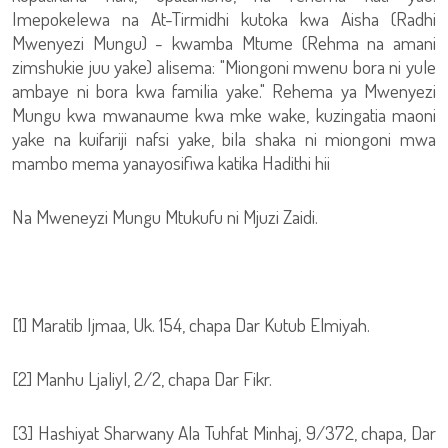
Imepokelewa na At-Tirmidhi kutoka kwa Aisha (Radhi
Mwenyezi Mungu) - kwamba Mtume (Rehma na amani
zimshukie juu yake) alisema: "Miongoni mwenu bora ni yule
ambaye ni bora kwa familia yake." Rehema ya Mwenyezi
Mungu kwa mwanaume kwa mke wake, kuzingatia maoni
yake na kuifariji nafsi yake, bila shaka ni miongoni mwa
mambo mema yanayosifiwa katika Hadithi hii
Na Mweneyzi Mungu Mtukufu ni Mjuzi Zaidi.
[1] Maratib Ijmaa, Uk. 154, chapa Dar Kutub Elmiyah.
[2] Manhu Ljaliyl, 2/2, chapa Dar Fikr.
[3] Hashiyat Sharwany Ala Tuhfat Minhaj, 9/372, chapa, Dar