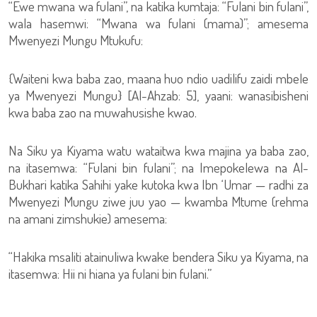
“Ewe mwana wa fulani”, na katika kumtaja: “Fulani bin fulani”,
wala hasemwi: “Mwana wa fulani (mama)”; amesema
Mwenyezi Mungu Mtukufu:
{Waiteni kwa baba zao, maana huo ndio uadilifu zaidi mbele
ya Mwenyezi Mungu} [Al-Ahzab: 5], yaani: wanasibisheni
kwa baba zao na muwahusishe kwao.
Na Siku ya Kiyama watu wataitwa kwa majina ya baba zao,
na itasemwa: “Fulani bin fulani”; na Imepokelewa na Al-
Bukhari katika Sahihi yake kutoka kwa Ibn ‘Umar — radhi za
Mwenyezi Mungu ziwe juu yao — kwamba Mtume (rehma
na amani zimshukie) amesema:
“Hakika msaliti atainuliwa kwake bendera Siku ya Kiyama, na
itasemwa: Hii ni hiana ya fulani bin fulani.”