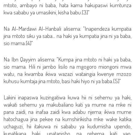
mtoto, ambayo ni baba, hata kama hakupaswi kumtunza
kwa sababu ya umasikini, kisha babu.[3]"
Na Al-Mardawi Al-Hanbali alisema: "Inapendeza kumpatia
jina mtoto siku ya saba... na haki ya kumpatia jina ni ya baba,
sio mama.[4]"
Na Ibn Qayyim alisema: "Kumpa jina mtoto ni haki ya baba,
sio mama. Hili ni jambo lisilo na mgogoro miongoni mwa
watu, na kwamba ikiwa wazazi wataingia kwenye mzozo
kuhusu kumtaja jina mtoto, basi haki hiyo ni ya baba.[5]"
Lakini inapaswa kuzingatiwa kuwa hii ni sehemu ya haki,
wakati sehemu ya makubaliano kati ya mume na mke ni
pana zaidi, na inafaa zaidi kwa adabu njema; ikiwa mume
hatochagua jina pekee na kumshirikisha mke wake katika
uchaguzi, hii itakuwa ni sababu ya kudumisha upendo,
kupatikana haki, upatanisho, na rehema kati yao.