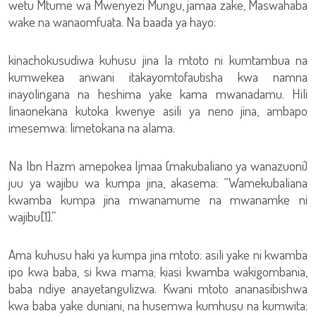
wetu Mtume wa Mwenyezi Mungu, jamaa zake, Maswahaba
wake na wanaomfuata. Na baada ya hayo:
kinachokusudiwa kuhusu jina la mtoto ni kumtambua na
kumwekea anwani itakayomtofautisha kwa namna
inayolingana na heshima yake kama mwanadamu. Hili
linaonekana kutoka kwenye asili ya neno jina, ambapo
imesemwa: limetokana na alama.
Na Ibn Hazm amepokea Ijmaa (makubaliano ya wanazuoni)
juu ya wajibu wa kumpa jina, akasema: “Wamekubaliana
kwamba kumpa jina mwanamume na mwanamke ni
wajibu[1].”
Ama kuhusu haki ya kumpa jina mtoto: asili yake ni kwamba
ipo kwa baba, si kwa mama; kiasi kwamba wakigombania,
baba ndiye anayetangulizwa. Kwani mtoto ananasibishwa
kwa baba yake duniani, na husemwa kumhusu na kumwita: