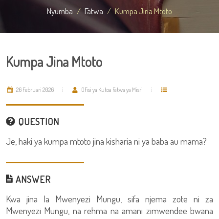
Nyumba
Fatwa
Kumpa Jina Mtoto
Kumpa Jina Mtoto
26 Februari 2026
Ofisi ya Kutoa Fatwa ya Misri
QUESTION
Je, haki ya kumpa mtoto jina kisharia ni ya baba au mama?
ANSWER
Kwa jina la Mwenyezi Mungu, sifa njema zote ni za
Mwenyezi Mungu, na rehma na amani zimwendee bwana