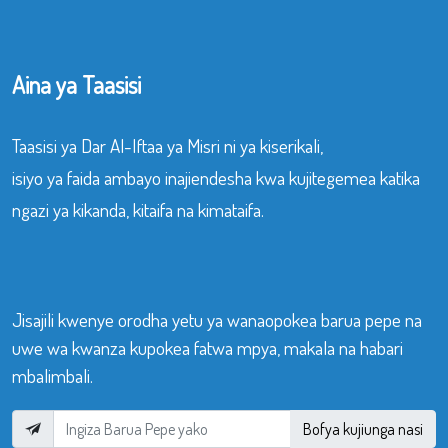
Aina ya Taasisi
Taasisi ya Dar Al-Iftaa ya Misri ni ya kiserikali,
isiyo ya faida ambayo inajiendesha kwa kujitegemea katika
ngazi ya kikanda, kitaifa na kimataifa.
Jisajili kwenye orodha yetu ya wanaopokea barua pepe na
uwe wa kwanza kupokea fatwa mpya, makala na habari
mbalimbali.
Bofya kujiunga nasi