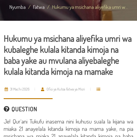
Nyumba
Fatwa
Hukumu ya msichana aliyefika umri w...
Hukumu ya msichana aliyefika umri wa
kubaleghe kulala kitanda kimoja na
baba yake au mvulana aliyebaleghe
kulala kitanda kimoja na mamake
31 Machi 2026
Ofisi ya Kutoa Fatwa ya Misri
QUESTION
Je! Qur`ani Tukufu inasema nini kuhusu suala la kijana wa
miaka 21 anayelala kitanda kimoja na mama yake, na pia
msichana wa miaka 21 anayelala kitanda kimoja na baba