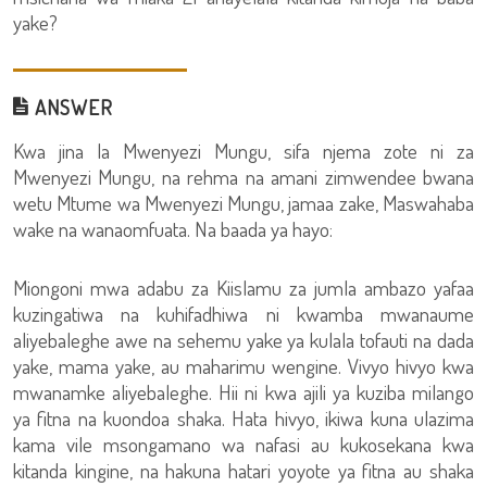
yake?
ANSWER
Kwa jina la Mwenyezi Mungu, sifa njema zote ni za
Mwenyezi Mungu, na rehma na amani zimwendee bwana
wetu Mtume wa Mwenyezi Mungu, jamaa zake, Maswahaba
wake na wanaomfuata. Na baada ya hayo:
Miongoni mwa adabu za Kiislamu za jumla ambazo yafaa
kuzingatiwa na kuhifadhiwa ni kwamba mwanaume
aliyebaleghe awe na sehemu yake ya kulala tofauti na dada
yake, mama yake, au maharimu wengine. Vivyo hivyo kwa
mwanamke aliyebaleghe. Hii ni kwa ajili ya kuziba milango
ya fitna na kuondoa shaka. Hata hivyo, ikiwa kuna ulazima
kama vile msongamano wa nafasi au kukosekana kwa
kitanda kingine, na hakuna hatari yoyote ya fitna au shaka