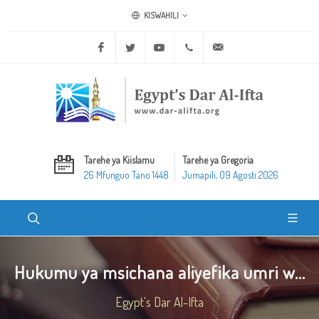
KISWAHILI
Facebook
Twitter
Youtube
+20 2 25970400
ask@dar-alifta.org
Tarehe ya Kiislamu
Tarehe ya Gregoria
26 Mfunguo Tano 1448
Jumapili, 09 Agosti 2026
Hukumu ya msichana aliyefika umri w...
Egypt's Dar Al-Ifta