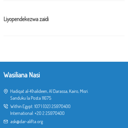
Liyopendekezwa zaidi
Wasiliana Nasi
Hadiqat al-Khalideen, Al Darassa, Kairo, Misri.
Sanduku la Posta 11675
Within Egypt:
107
|
(02) 25970400
International:
+20 2 25970400
ask@dar-alifta.org