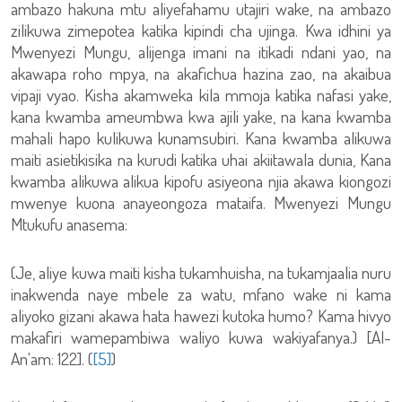
ambazo hakuna mtu aliyefahamu utajiri wake, na ambazo
zilikuwa zimepotea katika kipindi cha ujinga. Kwa idhini ya
Mwenyezi Mungu, alijenga imani na itikadi ndani yao, na
akawapa roho mpya, na akafichua hazina zao, na akaibua
vipaji vyao. Kisha akamweka kila mmoja katika nafasi yake,
kana kwamba ameumbwa kwa ajili yake, na kana kwamba
mahali hapo kulikuwa kunamsubiri. Kana kwamba alikuwa
maiti asietikisika na kurudi katika uhai akiitawala dunia, Kana
kwamba alikuwa alikua kipofu asiyeona njia akawa kiongozi
mwenye kuona anayeongoza mataifa. Mwenyezi Mungu
Mtukufu anasema:
(Je, aliye kuwa maiti kisha tukamhuisha, na tukamjaalia nuru
inakwenda naye mbele za watu, mfano wake ni kama
aliyoko gizani akawa hata hawezi kutoka humo? Kama hivyo
makafiri wamepambiwa waliyo kuwa wakiyafanya.) [Al-
An'am: 122]. (
[5]
)