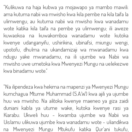
"Kulikuwa na haja kubwa ya mojawapo ya mambo mawili:
ama kutuma nabii wa mwisho kwa kila pembe na kila taifa la
ulimwengu, au kutuma nabii wa mwisho kwa wanadamu
wote katika kila taifa na pembe ya ulimwengu; ili aweze
kuwaokoa na kuwakomboa wanadamu wote kutoka
kwenye udanganyifu, ushirikina, ubinafsi, miungu wengi,
upotofu, dhulma na ukandamizaji wa mwanadamu kwa
ndugu yake mwanadamu, na ili ujumbe wa Nabii wa
mwisho uwe umetoka kwa Mwenyezi Mungu na uelekezwe
kwa binadamu wote."
"Na ilipendeza kwa hekima na mapenzi ya Mwenyezi Mungu
kumchagua Mtume Muhammad (S.A.W) kwa ajili ya ujumbe
huu wa mwisho. Na alitoka kwenye maeneo ya giza zaidi
duniani kabla ya utume wake, kutoka kwenye rasi ya
Kiarabu. Ukweli huu - kwamba ujumbe wa Nabii wa
Uislamu ulikuwa ujumbe kwa wanadamu wote - uliandikwa
na Mwenyezi Mungu Mtukufu katika Qur'ani tukufu,