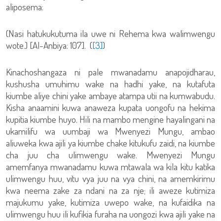
aliposema:
(Nasi hatukukutuma ila uwe ni Rehema kwa walimwengu
wote.) [Al-Anbiya: 107]. (
[3]
)
Kinachoshangaza ni pale mwanadamu anapojidharau,
kushusha umuhimu wake na hadhi yake, na kutafuta
kiumbe aliye chini yake ambaye atampa utii na kumwabudu.
Kisha anaamini kuwa anaweza kupata uongofu na hekima
kupitia kiumbe huyo. Hili na mambo mengine hayalingani na
ukamilifu wa uumbaji wa Mwenyezi Mungu, ambao
aliuweka kwa ajili ya kiumbe chake kitukufu zaidi, na kiumbe
cha juu cha ulimwengu wake. Mwenyezi Mungu
amemfanya mwanadamu kuwa mtawala wa kila kitu katika
ulimwengu huu, vitu vya juu na vya chini, na amemkirimu
kwa neema zake za ndani na za nje; ili aweze kutimiza
majukumu yake, kutimiza uwepo wake, na kufaidika na
ulimwengu huu ili kufikia furaha na uongozi kwa ajili yake na