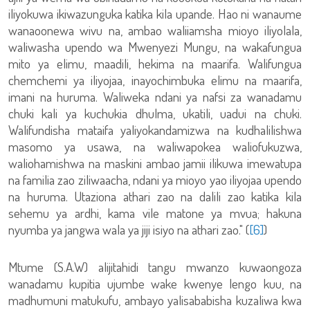
iliyokuwa ikiwazunguka katika kila upande. Hao ni wanaume
wanaoonewa wivu na, ambao waliiamsha mioyo iliyolala,
waliwasha upendo wa Mwenyezi Mungu, na wakafungua
mito ya elimu, maadili, hekima na maarifa. Walifungua
chemchemi ya iliyojaa, inayochimbuka elimu na maarifa,
imani na huruma. Waliweka ndani ya nafsi za wanadamu
chuki kali ya kuchukia dhulma, ukatili, uadui na chuki.
Walifundisha mataifa yaliyokandamizwa na kudhalilishwa
masomo ya usawa, na waliwapokea waliofukuzwa,
waliohamishwa na maskini ambao jamii ilikuwa imewatupa
na familia zao ziliwaacha, ndani ya mioyo yao iliyojaa upendo
na huruma. Utaziona athari zao na dalili zao katika kila
sehemu ya ardhi, kama vile matone ya mvua; hakuna
nyumba ya jangwa wala ya jiji isiyo na athari zao." (
[6]
)
Mtume (S.A.W) alijitahidi tangu mwanzo kuwaongoza
wanadamu kupitia ujumbe wake kwenye lengo kuu, na
madhumuni matukufu, ambayo yalisababisha kuzaliwa kwa