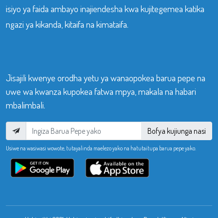
isiyo ya faida ambayo inajiendesha kwa kujitegemea katika
ngazi ya kikanda, kitaifa na kimataifa.
Jisajili kwenye orodha yetu ya wanaopokea barua pepe na
uwe wa kwanza kupokea fatwa mpya, makala na habari
mbalimbali.
Bofya kujiunga nasi
Usiwe na wasiwasi wowote, tutayalinda maelezo yako na hatutaitupa barua pepe yako.