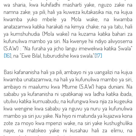
wa sharia, kwa kuhifadhi masharti yake, nguzo zake na
namna zake; ya pili, hali ya kuweza kutakasika nia, na kujua
kwamba yuko mbele ya Mola wake, na kwamba
anatazamwa katika harakati na kimya chake; na ya tatu, hali
ya kumshuhudia (Mola wake) na kuzama katika bahari za
kufunuliwa mambo ya siri. Na kwenye hii ndiyo alivyosema
(S.A.W) : "Na furaha ya jicho langu imewekwa katika Swala"
[16]
, na "Ewe Bilal, tuburudishe kwa swala."
[17]
Basi kafananisha hali ya pili, ambayo ni ya uangalizi na kujua
kwamba unatazamwa, na hali ya kufunuliwa mambo ya siri,
ambayo ni maalumu kwa Mtume (S.A.W) hapa duniani. Na
sababu ya kufananisha ni upatikanaji wa ladha katika ibada,
utulivu katika kumuabudu, na kufungwa kwa njia za kugeuka
kwa wengine kwa sababu ya nguvu ya nuru ya kufunuliwa
mambo ya siri juu yake. Na hiyo ni matunda ya kujazwa kona
zote za moyo kwa mpenzi wake, na siri yake kushughulika
naye, na matokeo yake ni kusahau hali za elimu, na