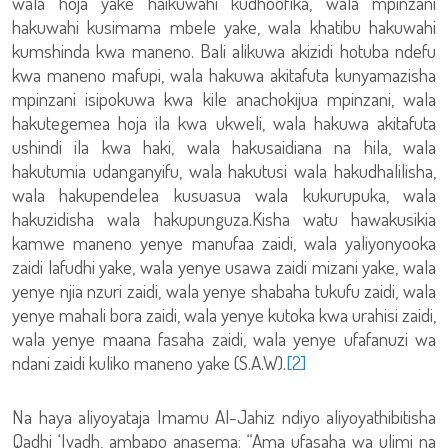
wala hoja yake haikuwahi kudhoofika, wala mpinzani
hakuwahi kusimama mbele yake, wala khatibu hakuwahi
kumshinda kwa maneno. Bali alikuwa akizidi hotuba ndefu
kwa maneno mafupi, wala hakuwa akitafuta kunyamazisha
mpinzani isipokuwa kwa kile anachokijua mpinzani, wala
hakutegemea hoja ila kwa ukweli, wala hakuwa akitafuta
ushindi ila kwa haki, wala hakusaidiana na hila, wala
hakutumia udanganyifu, wala hakutusi wala hakudhalilisha,
wala hakupendelea kusuasua wala kukurupuka, wala
hakuzidisha wala hakupunguza.Kisha watu hawakusikia
kamwe maneno yenye manufaa zaidi, wala yaliyonyooka
zaidi lafudhi yake, wala yenye usawa zaidi mizani yake, wala
yenye njia nzuri zaidi, wala yenye shabaha tukufu zaidi, wala
yenye mahali bora zaidi, wala yenye kutoka kwa urahisi zaidi,
wala yenye maana fasaha zaidi, wala yenye ufafanuzi wa
ndani zaidi kuliko maneno yake (S.A.W).
[2]
Na haya aliyoyataja Imamu Al-Jahiz ndiyo aliyoyathibitisha
Qadhi ‘Iyadh, ambapo anasema: “Ama ufasaha wa ulimi na