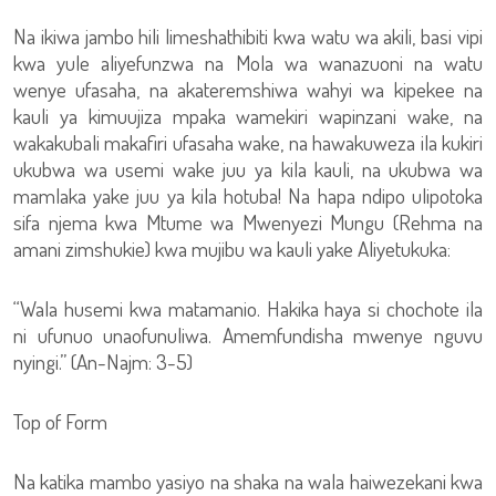
Na ikiwa jambo hili limeshathibiti kwa watu wa akili, basi vipi
kwa yule aliyefunzwa na Mola wa wanazuoni na watu
wenye ufasaha, na akateremshiwa wahyi wa kipekee na
kauli ya kimuujiza mpaka wamekiri wapinzani wake, na
wakakubali makafiri ufasaha wake, na hawakuweza ila kukiri
ukubwa wa usemi wake juu ya kila kauli, na ukubwa wa
mamlaka yake juu ya kila hotuba! Na hapa ndipo ulipotoka
sifa njema kwa Mtume wa Mwenyezi Mungu (Rehma na
amani zimshukie) kwa mujibu wa kauli yake Aliyetukuka:
“Wala husemi kwa matamanio. Hakika haya si chochote ila
ni ufunuo unaofunuliwa. Amemfundisha mwenye nguvu
nyingi.” (An-Najm: 3-5)
Top of Form
Na katika mambo yasiyo na shaka na wala haiwezekani kwa