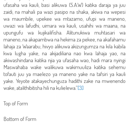
ufasaha wa kauli, basi alikuwa (S.A.W) katika daraja ya juu
zaidi, na mahali pa wazi pasipo na shaka, akiwa na wepesi
wa maumbile, upekee wa mtazamo, ufupi wa maneno,
uwazi wa lafudhi, uimara wa kauli, usahihi wa maana, na
upungufu wa kujikalifisha. Alitunukiwa muhtasari wa
maneno, na akapambwa na hekima za pekee, na akafahamu
lahaja za Waarabu, hivyo alikuwa akizungumza na kila kabila
kwa lugha yake, na akijadiliana nao kwa lahaja yao, na
akiwashindana katika njia ya ufasaha wao, hadi mara nyingi
Maswahaba wake walikuwa wakimuuliza katika sehemu
tofauti juu ya maelezo ya maneno yake na tafsiri ya kauli
yake. Yeyote atakayechunguza hadithi zake na mwenendo
wake, atalithibitisha hili na kulielewa.”
[3]
Top of Form
Bottom of Form