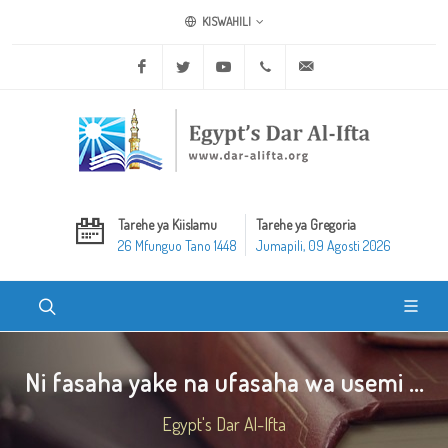
KISWAHILI
Facebook
Twitter
Youtube
+20 2 25970400
ask@dar-alifta.org
Tarehe ya Kiislamu
Tarehe ya Gregoria
26 Mfunguo Tano 1448
Jumapili, 09 Agosti 2026
Ni fasaha yake na ufasaha wa usemi ...
Egypt's Dar Al-Ifta