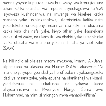
namna yoyote kupuuzia kuwa huu wahyi wa kimuujiza una
athari katika ufasaha wa mpenzi aliyechaguliwa (S.A.W)
isiyoweza kushindaniwa, na mwanga wa kipekee katika
maneno yake usiolinganishwa, uliomiminika katika nafsi
yake tukufu, na ukapenya ndani ya hisia zake, na ukazama
katika kina cha nafsi yake; hivyo athari yake ikaonekana
katika ulimi wake, na ukamilifu wa dhahiri yake ukadhihirika
katika ufasaha wa maneno yake na fasaha ya kauli zake
(S.A.W)
Na hili ndilo alilolieleza msomi mkubwa, Imamu Al-Jahiz,
alipokutana na ufasaha wa Mtume (S.A.W); akasema: “Ni
maneno yaliyopungua idadi ya herufi zake na yakaongezeka
idadi ya maana zake, yakajiepusha na ufanikishaji wa kisanii,
yakatakasika na kujikalifisha, na yakawa kama
alivyoamrishwa na Mwenyezi Mungu: ‘Sema ewe
Muhammad, na mimi si miongoni mwa wanaojikalifisha.’