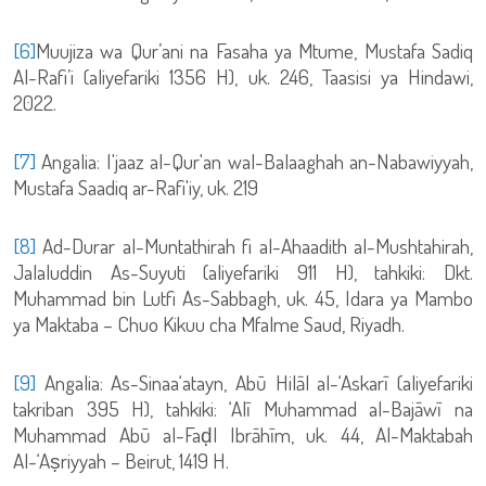
[6]
Muujiza wa Qur’ani na Fasaha ya Mtume, Mustafa Sadiq
Al-Rafi’i (aliyefariki 1356 H), uk. 246, Taasisi ya Hindawi,
2022.
[7]
Angalia: I'jaaz al-Qur'an wal-Balaaghah an-Nabawiyyah,
Mustafa Saadiq ar-Rafi'iy, uk. 219
[8]
Ad-Durar al-Muntathirah fi al-Ahaadith al-Mushtahirah,
Jalaluddin As-Suyuti (aliyefariki 911 H), tahkiki: Dkt.
Muhammad bin Lutfi As-Sabbagh, uk. 45, Idara ya Mambo
ya Maktaba – Chuo Kikuu cha Mfalme Saud, Riyadh.
[9]
Angalia: As-Sinaa‘atayn, Abū Hilāl al-‘Askarī (aliyefariki
takriban 395 H), tahkiki: ‘Alī Muhammad al-Bajāwī na
Muhammad Abū al-Faḍl Ibrāhīm, uk. 44, Al-Maktabah
Al-‘Aṣriyyah – Beirut, 1419 H.