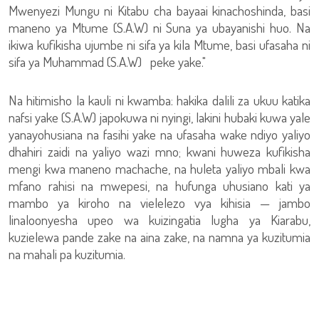
Mwenyezi Mungu ni Kitabu cha bayaai kinachoshinda, basi
maneno ya Mtume (S.A.W) ni Suna ya ubayanishi huo. Na
ikiwa kufikisha ujumbe ni sifa ya kila Mtume, basi ufasaha ni
sifa ya Muhammad (S.A.W) peke yake."
Na hitimisho la kauli ni kwamba: hakika dalili za ukuu katika
nafsi yake (S.A.W) japokuwa ni nyingi, lakini hubaki kuwa yale
yanayohusiana na fasihi yake na ufasaha wake ndiyo yaliyo
dhahiri zaidi na yaliyo wazi mno; kwani huweza kufikisha
mengi kwa maneno machache, na huleta yaliyo mbali kwa
mfano rahisi na mwepesi, na hufunga uhusiano kati ya
mambo ya kiroho na vielelezo vya kihisia — jambo
linaloonyesha upeo wa kuizingatia lugha ya Kiarabu,
kuzielewa pande zake na aina zake, na namna ya kuzitumia
na mahali pa kuzitumia.