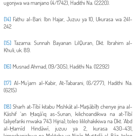
ugonjwa wa manjano (4/1742), Hadithi Na. (2220).
[14]
Fathu al-Bari: Ibn Hajar, Juzuu ya 10, Ukurasa wa 241-
242
[15]
Tazama: Sunnah Bayanan LilQuran, Dkt. Ibrahim al-
Khuli, uk. 89.
[16]
Musnad Ahmad, (19/305), Hadithi Na. (12292)
[17]
Al-Mu’jam al-Kabir, At-Tabarani, (6/277), Hadithi Na.
(6215)
[18]
Sharh at-Tībī kitabu Mishkāt al-Maṣābīḥ chenye jina al-
Kāshif ‘an Ḥaqā’iq as-Sunan, kilichoandikwa na at-Tībī
(aliyefariki mwaka 743 Hijria), toleo lililohakikiwa na Dkt. ‘Abd
al-Ḥamīd Hindāwī, juzuu ya 2, kurasa 430-431,
kimechapishwa na Maktaba ya Nizār Muṣṭafā al-Bāz, toleo