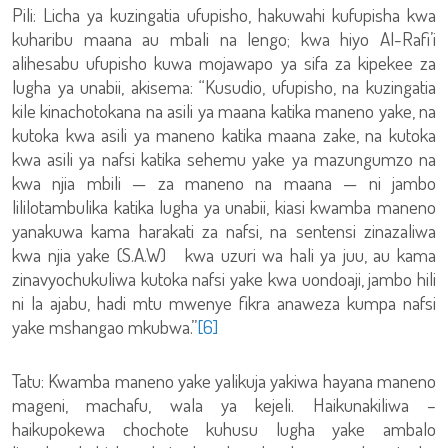
Pili: Licha ya kuzingatia ufupisho, hakuwahi kufupisha kwa
kuharibu maana au mbali na lengo; kwa hiyo Al-Rafi’i
alihesabu ufupisho kuwa mojawapo ya sifa za kipekee za
lugha ya unabii, akisema: “Kusudio, ufupisho, na kuzingatia
kile kinachotokana na asili ya maana katika maneno yake, na
kutoka kwa asili ya maneno katika maana zake, na kutoka
kwa asili ya nafsi katika sehemu yake ya mazungumzo na
kwa njia mbili — za maneno na maana — ni jambo
lililotambulika katika lugha ya unabii, kiasi kwamba maneno
yanakuwa kama harakati za nafsi, na sentensi zinazaliwa
kwa njia yake (S.A.W) kwa uzuri wa hali ya juu, au kama
zinavyochukuliwa kutoka nafsi yake kwa uondoaji, jambo hili
ni la ajabu, hadi mtu mwenye fikra anaweza kumpa nafsi
yake mshangao mkubwa.”
[6]
Tatu: Kwamba maneno yake yalikuja yakiwa hayana maneno
mageni, machafu, wala ya kejeli. Haikunakiliwa –
haikupokewa chochote kuhusu lugha yake ambalo