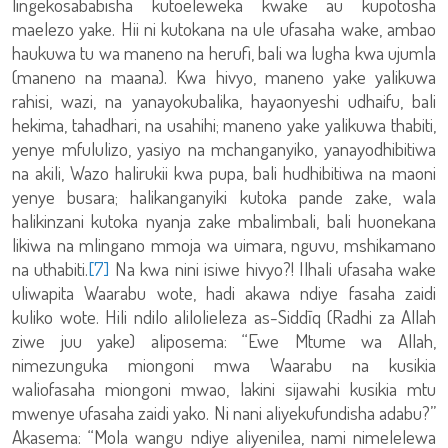
lingekosababisha kutoeleweka kwake au kupotosha
maelezo yake. Hii ni kutokana na ule ufasaha wake, ambao
haukuwa tu wa maneno na herufi, bali wa lugha kwa ujumla
(maneno na maana). Kwa hivyo, maneno yake yalikuwa
rahisi, wazi, na yanayokubalika, hayaonyeshi udhaifu, bali
hekima, tahadhari, na usahihi; maneno yake yalikuwa thabiti,
yenye mfululizo, yasiyo na mchanganyiko, yanayodhibitiwa
na akili, Wazo halirukii kwa pupa, bali hudhibitiwa na maoni
yenye busara; halikanganyiki kutoka pande zake, wala
halikinzani kutoka nyanja zake mbalimbali, bali huonekana
likiwa na mlingano mmoja wa uimara, nguvu, mshikamano
na uthabiti.
[7]
Na kwa nini isiwe hivyo?! Ilhali ufasaha wake
uliwapita Waarabu wote, hadi akawa ndiye fasaha zaidi
kuliko wote. Hili ndilo alilolieleza as-Siddīq (Radhi za Allah
ziwe juu yake) aliposema: “Ewe Mtume wa Allah,
nimezunguka miongoni mwa Waarabu na kusikia
waliofasaha miongoni mwao, lakini sijawahi kusikia mtu
mwenye ufasaha zaidi yako. Ni nani aliyekufundisha adabu?”
Akasema: “Mola wangu ndiye aliyenilea, nami nimelelewa