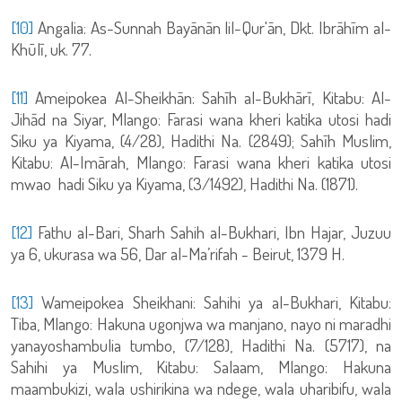
[10]
Angalia: As-Sunnah Bayānān lil-Qur'ān, Dkt. Ibrāhīm al-
Khūlī, uk. 77.
[11]
Ameipokea Al-Sheikhān: Sahīh al-Bukhārī, Kitabu: Al-
Jihād na Siyar, Mlango: Farasi wana kheri katika utosi hadi
Siku ya Kiyama, (4/28), Hadithi Na. (2849); Sahīh Muslim,
Kitabu: Al-Imārah, Mlango: Farasi wana kheri katika utosi
mwao hadi Siku ya Kiyama, (3/1492), Hadithi Na. (1871).
[12]
Fathu al-Bari, Sharh Sahih al-Bukhari, Ibn Hajar, Juzuu
ya 6, ukurasa wa 56, Dar al-Ma’rifah - Beirut, 1379 H.
[13]
Wameipokea Sheikhani: Sahihi ya al-Bukhari, Kitabu:
Tiba, Mlango: Hakuna ugonjwa wa manjano, nayo ni maradhi
yanayoshambulia tumbo, (7/128), Hadithi Na. (5717), na
Sahihi ya Muslim, Kitabu: Salaam, Mlango: Hakuna
maambukizi, wala ushirikina wa ndege, wala uharibifu, wala