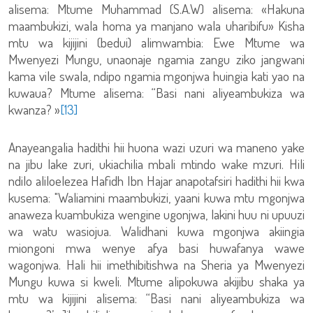
alisema: Mtume Muhammad (S.A.W) alisema: «Hakuna
maambukizi, wala homa ya manjano wala uharibifu» Kisha
mtu wa kijijini (bedui) alimwambia: Ewe Mtume wa
Mwenyezi Mungu, unaonaje ngamia zangu ziko jangwani
kama vile swala, ndipo ngamia mgonjwa huingia kati yao na
kuwaua? Mtume alisema: “Basi nani aliyeambukiza wa
kwanza? »
[13]
Anayeangalia hadithi hii huona wazi uzuri wa maneno yake
na jibu lake zuri, ukiachilia mbali mtindo wake mzuri. Hili
ndilo aliloelezea Hafidh Ibn Hajar anapotafsiri hadithi hii kwa
kusema: "Waliamini maambukizi, yaani kuwa mtu mgonjwa
anaweza kuambukiza wengine ugonjwa, lakini huu ni upuuzi
wa watu wasiojua. Walidhani kuwa mgonjwa akiingia
miongoni mwa wenye afya basi huwafanya wawe
wagonjwa. Hali hii imethibitishwa na Sheria ya Mwenyezi
Mungu kuwa si kweli. Mtume alipokuwa akijibu shaka ya
mtu wa kijijini alisema: “Basi nani aliyeambukiza wa