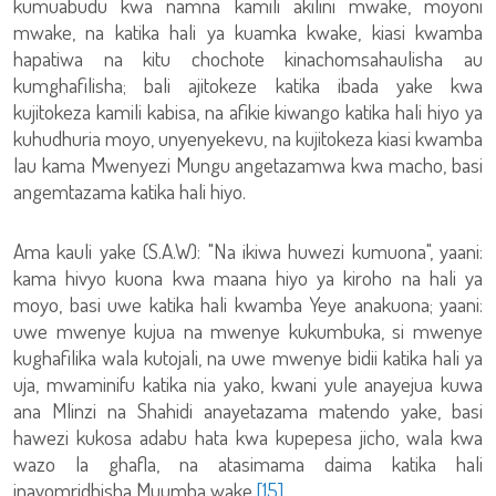
kumuabudu kwa namna kamili akilini mwake, moyoni
mwake, na katika hali ya kuamka kwake, kiasi kwamba
hapatiwa na kitu chochote kinachomsahaulisha au
kumghafilisha; bali ajitokeze katika ibada yake kwa
kujitokeza kamili kabisa, na afikie kiwango katika hali hiyo ya
kuhudhuria moyo, unyenyekevu, na kujitokeza kiasi kwamba
lau kama Mwenyezi Mungu angetazamwa kwa macho, basi
angemtazama katika hali hiyo.
Ama kauli yake (S.A.W): "Na ikiwa huwezi kumuona", yaani:
kama hivyo kuona kwa maana hiyo ya kiroho na hali ya
moyo, basi uwe katika hali kwamba Yeye anakuona; yaani:
uwe mwenye kujua na mwenye kukumbuka, si mwenye
kughafilika wala kutojali, na uwe mwenye bidii katika hali ya
uja, mwaminifu katika nia yako, kwani yule anayejua kuwa
ana Mlinzi na Shahidi anayetazama matendo yake, basi
hawezi kukosa adabu hata kwa kupepesa jicho, wala kwa
wazo la ghafla, na atasimama daima katika hali
inayomridhisha Muumba wake.
[15]