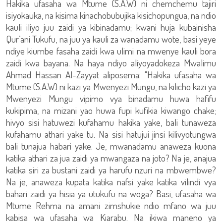
Hakika ufasaha wa Mtume (S.A.W) ni chemchemu tajiri
isiyokauka, na kisima kinachobubujika kisichopungua, na ndio
kauli iliyo juu zaidi ya kibinadamu; kwani huja kubainisha
Qur’ani Tukufu, na juu ya kauli za wanadamu wote, basi yeye
ndiye kiumbe fasaha zaidi kwa ulimi na mwenye kauli bora
zaidi kwa bayana. Na haya ndiyo aliyoyadokeza Mwalimu
Ahmad Hassan Al-Zayyat aliposema: "Hakika ufasaha wa
Mtume (S.A.W) ni kazi ya Mwenyezi Mungu, na kilicho kazi ya
Mwenyezi Mungu vipimo vya binadamu huwa hafifu
kukipima, na mizani yao huwa fupi kufikia kiwango chake;
hivyo sisi hatuwezi kufahamu hakika yake, bali tunaweza
kufahamu athari yake tu. Na sisi hatujui jinsi kilivyotungwa
bali tunajua habari yake. Je, mwanadamu anaweza kuona
katika athari za jua zaidi ya mwangaza na joto? Na je, anajua
katika siri za bustani zaidi ya harufu nzuri na mbwembwe?
Na je, anaweza kupata katika nafsi yake katika vilindi vya
bahari zaidi ya hisia ya utukufu na woga? Basi, ufasaha wa
Mtume Rehma na amani zimshukie ndio mfano wa juu
kabisa wa ufasaha wa Kiarabu. Na ikiwa maneno ya