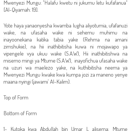
Mwenyezi Mungu: "Halafu kwetu ni jukumu letu kufafanua"
[Al-Qiyamah: 19].
Yote haya yanaonyesha kwamba lugha aliyotumia, ufafanuzi
wake, na ufasaha wake ni sehemu muhimu na
inayoonekana katika tabia yake (Rehma na amani
zimshukie), na hii inathibitisha kuwa ni mojawapo ya
vipengele vya ukuu wake (S.A.W), Hii inathibitishwa na
misemo mingi ya Mtume (S.A.W), inayofichua ufasaha wake
na uzuri wa maelezo yake, na kuthibitisha neema ya
Mwenyezi Mungu kwake kwa kumpa jozi za maneno yenye
maana nyingi (jawami’ Al-Kalim).
Top of Form
Bottom of Form
1- Kutoka kwa Abdullah bin Umar L alisema: Mtume