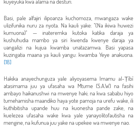
kuyeyuka kwa alama na desturi.
Basi, pale alfajiri ilipoanza kuchomoza, mwangaza wake
ulizifunika nuru za nyota. Na kauli yake: "(Na ikiwa huwezi
kumuona)" — inateremka kutoka katika daraja ya
kushuhudia mambo ya siri kwenda kwenye daraja ya
uangalizi na kujua kwamba unatazamwa. Basi yapasa
kuzingatia maana ya kauli yangu: kwamba Yeye anakuona.
[18]
Hakika anayechunguza yale aliyoyasema Imamu al-Ṭībī
atasimama juu ya ufasaha wa Mtume (S.A.W) na fasihi
ambayo haikanushwi na mwenye haki; na kwa sababu hiyo
tumehamisha maandiko haya yote pamoja na urefu wake, ili
kuthibitisha upande huu na kuonesha pande zake, na
kuelezea ufasaha wake kwa yale yanayolitofautisha na
mengine, na kufunua juu yake na upekee wa mwenye nao.