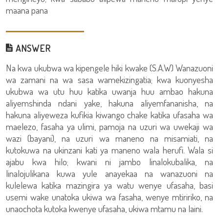
maana pana
ANSWER
Na kwa ukubwa wa kipengele hiki kwake (S.A.W) Wanazuoni
wa zamani na wa sasa wamekizingatia; kwa kuonyesha
ukubwa wa utu huu katika uwanja huu ambao hakuna
aliyemshinda ndani yake, hakuna aliyemfananisha, na
hakuna aliyeweza kufikia kiwango chake katika ufasaha wa
maelezo, fasaha ya ulimi, pamoja na uzuri wa uwekaji wa
wazi (bayani), na uzuri wa maneno na misamiati, na
kutokuwa na ukinzani kati ya maneno wala herufi. Wala si
ajabu kwa hilo; kwani ni jambo linalokubalika, na
linalojulikana kuwa yule anayekaa na wanazuoni na
kulelewa katika mazingira ya watu wenye ufasaha, basi
usemi wake unatoka ukiwa wa fasaha, wenye mtiririko, na
unaochota kutoka kwenye ufasaha, ukiwa mtamu na laini.