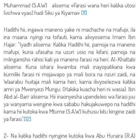
Muhammad (S.A.W) alisema: «Farasi wana heri katika utosi
(vichwa vyao) hadi Siku ya Kiyama»
[11]
Hadithi hii, ingawa maneno yake ni machache na mafupi, ila
ina maana nyingi na tofauti, kama alivyosema Imam Ibn
Hajar: "Iyadh alisema: Katika Hadithi hii, pamoja na maneno
mafupi, kuna ufasaha na uzuri usio na kifani, pamoja na
mlinganisho rahisi kati ya maneno farasi na heri. Al-Khattabi
alisema: Kuna ishara kwamba mali inayopatikana kwa
kumiliki farasi ni mojawapo ya mali bora na nzuri zaidi, na
Waarabu huitaja mali kama heri, kama ilivyoelezwa katika
amri ya Mwenyezi Mungu: (Hakika kuacha heri ni wasia). Ibn
Abd al-Barr alisema: Hii inaonyesha upendeleo wa farasi juu
ya wanyama wengine kwa sababu hakujakuwepo na hadithi
kama hii kutoka kwa Mtume (S.A.W) kuhusu kitu kingine zaidi
ya farasi."
[12]
2- Na katika hadithi nyingine kutoka kwa Abu Huraira (R.A)