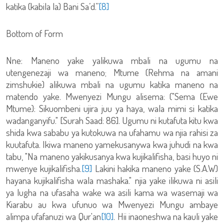
katika (kabila la) Bani Sa’d.”
[8]
Bottom of Form
Nne: Maneno yake yalikuwa mbali na ugumu na
utengenezaji wa maneno; Mtume (Rehma na amani
zimshukie) alikuwa mbali na ugumu katika maneno na
matendo yake. Mwenyezi Mungu alisema: ("Sema (Ewe
Mtume): Sikuombeni ujira juu ya haya, wala mimi si katika
wadanganyifu." [Surah Saad: 86]. Ugumu ni kutafuta kitu kwa
shida kwa sababu ya kutokuwa na ufahamu wa njia rahisi za
kuutafuta. Ikiwa maneno yamekusanywa kwa juhudi na kwa
tabu, "Na maneno yakikusanya kwa kujikalifisha, basi huyo ni
mwenye kujikalifisha.
[9]
Lakini hakika maneno yake (S.A.W)
hayana kujikalifisha wala mashaka." njia yake ilikuwa ni asili
ya lugha na ufasaha wake wa asili kama wa wasemaji wa
Kiarabu au kwa ufunuo wa Mwenyezi Mungu ambaye
alimpa ufafanuzi wa Qur'an
[10]
. Hii inaoneshwa na kauli yake