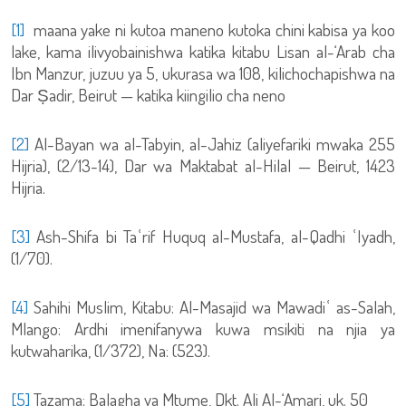
[1]
maana yake ni kutoa maneno kutoka chini kabisa ya koo
lake, kama ilivyobainishwa katika kitabu Lisan al-‘Arab cha
Ibn Manzur, juzuu ya 5, ukurasa wa 108, kilichochapishwa na
Dar Ṣadir, Beirut — katika kiingilio cha neno
[2]
Al-Bayan wa al-Tabyin, al-Jahiz (aliyefariki mwaka 255
Hijria), (2/13-14), Dar wa Maktabat al-Hilal — Beirut, 1423
Hijria.
[3]
Ash-Shifa bi Taʿrif Huquq al-Mustafa, al-Qadhi ʿIyadh,
(1/70).
[4]
Sahihi Muslim, Kitabu: Al-Masajid wa Mawadiʿ as-Salah,
Mlango: Ardhi imenifanywa kuwa msikiti na njia ya
kutwaharika, (1/372), Na: (523).
[5]
Tazama: Balagha ya Mtume, Dkt. Ali Al-‘Amari, uk. 50