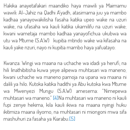
Hakika anayetafakari maandiko haya mawili ya Maimamu
wawili: Al-Jahiz na Qadhi A‘yadh, atasimama juu ya mambo
kadhaa yanayowakilisha fasaha katika upeo wake na uzuri
wake, na ufasaha wa kauli katika ukamilifu na uzuri wake;
kwani wametaja mambo kadhaa yanayofichua ukubwa wa
utu wa Mtume (S.A.W) kupitia mtindo wake wa kifasaha na
kauli yake nzuri, nayo ni kupitia mambo haya yafuatayo:
Kwanza: Wingi wa maana na uchache wa idadi ya herufi, na
hili linathibitisha kuwa yeye alipewa muhtasari wa maneno;
kwani uchache wa maneno pamoja na upana wa maana ni
dalili ya hilo. Kutoka katika hadithi ya Abu kutoka kwa Mtume
wa Mwenyezi Mungu (S.A.W) amesema: “Nimepewa
muhtasari wa maneno.”
[4]
Na muhtasari wa maneno ni kauli
fupi zenye hekima, kila kauli ikiwa na maana nyingi huku
ikitimiza maana iliyomo, na muhtasari ni miongoni mwa sifa
mashuhuri za fasaha ya Kiarabu.
[5]