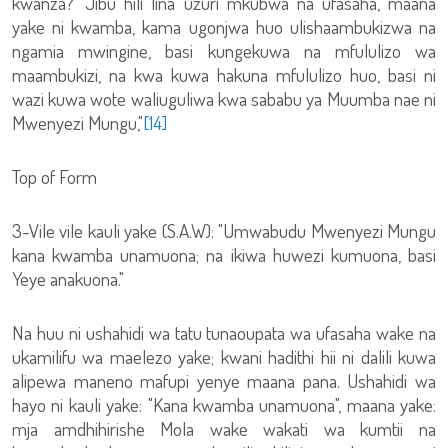
kwanza?’ Jibu hili lina uzuri mkubwa na ufasaha, maana
yake ni kwamba, kama ugonjwa huo ulishaambukizwa na
ngamia mwingine, basi kungekuwa na mfululizo wa
maambukizi, na kwa kuwa hakuna mfululizo huo, basi ni
wazi kuwa wote waliuguliwa kwa sababu ya Muumba nae ni
Mwenyezi Mungu,"
[14]
Top of Form
3-Vile vile kauli yake (S.A.W): "Umwabudu Mwenyezi Mungu
kana kwamba unamuona; na ikiwa huwezi kumuona, basi
Yeye anakuona."
Na huu ni ushahidi wa tatu tunaoupata wa ufasaha wake na
ukamilifu wa maelezo yake; kwani hadithi hii ni dalili kuwa
alipewa maneno mafupi yenye maana pana. Ushahidi wa
hayo ni kauli yake: "Kana kwamba unamuona", maana yake:
mja amdhihirishe Mola wake wakati wa kumtii na