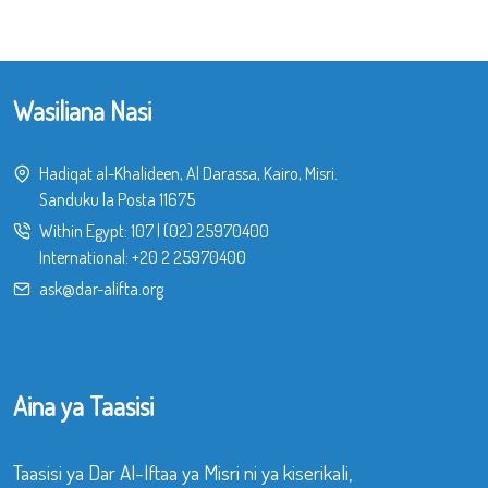
Wasiliana Nasi
Hadiqat al-Khalideen, Al Darassa, Kairo, Misri.
Sanduku la Posta 11675
Within Egypt:
107
|
(02) 25970400
International:
+20 2 25970400
ask@dar-alifta.org
Aina ya Taasisi
Taasisi ya Dar Al-Iftaa ya Misri ni ya kiserikali,