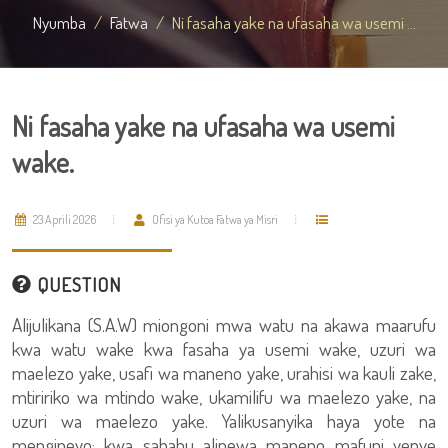
Nyumba
Fatwa
Ni fasaha yake na ufasaha wa usemi ...
Ni fasaha yake na ufasaha wa usemi
wake.
23 Aprili 2026
Ofisi ya Kutoa Fatwa ya Misri
QUESTION
Alijulikana (S.A.W) miongoni mwa watu na akawa maarufu
kwa watu wake kwa fasaha ya usemi wake, uzuri wa
maelezo yake, usafi wa maneno yake, urahisi wa kauli zake,
mtiririko wa mtindo wake, ukamilifu wa maelezo yake, na
uzuri wa maelezo yake. Yalikusanyika haya yote na
mengineyo; kwa sababu alipewa maneno mafupi yenye