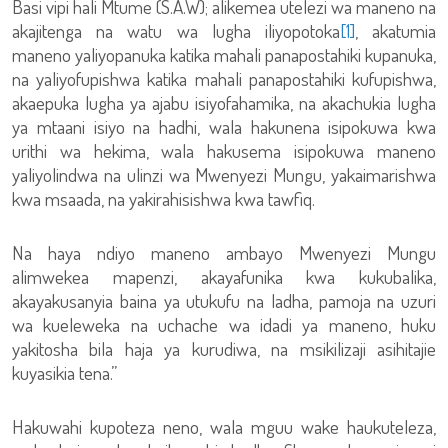
Basi vipi hali Mtume (S.A.W); alikemea utelezi wa maneno na
akajitenga na watu wa lugha iliyopotoka
[1]
, akatumia
maneno yaliyopanuka katika mahali panapostahiki kupanuka,
na yaliyofupishwa katika mahali panapostahiki kufupishwa,
akaepuka lugha ya ajabu isiyofahamika, na akachukia lugha
ya mtaani isiyo na hadhi, wala hakunena isipokuwa kwa
urithi wa hekima, wala hakusema isipokuwa maneno
yaliyolindwa na ulinzi wa Mwenyezi Mungu, yakaimarishwa
kwa msaada, na yakirahisishwa kwa tawfiq.
Na haya ndiyo maneno ambayo Mwenyezi Mungu
alimwekea mapenzi, akayafunika kwa kukubalika,
akayakusanyia baina ya utukufu na ladha, pamoja na uzuri
wa kueleweka na uchache wa idadi ya maneno, huku
yakitosha bila haja ya kurudiwa, na msikilizaji asihitajie
kuyasikia tena.”
Hakuwahi kupoteza neno, wala mguu wake haukuteleza,