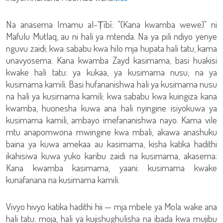
Na anasema Imamu al-Ṭībī: "(Kana kwamba wewe)" ni
Mafulu Mutlaq, au ni hali ya mtenda. Na ya pili ndiyo yenye
nguvu zaidi; kwa sababu kwa hilo mja hupata hali tatu, kama
unavyosema: Kana kwamba Zayd kasimama, basi huakisi
kwake hali tatu: ya kukaa, ya kusimama nusu, na ya
kusimama kamili. Basi hufananishwa hali ya kusimama nusu
na hali ya kusimama kamili; kwa sababu kwa kuingiza kana
kwamba, huonesha kuwa ana hali nyingine isiyokuwa ya
kusimama kamili, ambayo imefananishwa nayo. Kama vile
mtu anapomwona mwingine kwa mbali, akawa anashuku
baina ya kuwa amekaa au kasimama, kisha katika hadithi
ikahisiwa kuwa yuko karibu zaidi na kusimama, akasema:
Kana kwamba kasimama, yaani: kusimama kwake
kunafanana na kusimama kamili.
Vivyo hivyo katika hadithi hii — mja mbele ya Mola wake ana
hali tatu: moja, hali ya kujishughulisha na ibada kwa mujibu