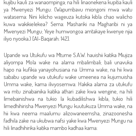
kujibu kauli za wanaompinga; na hili linaonekena kupitia kauli
ya Mwenyezi Mungu: (Wapumbavu miongoni mwa watu
watasema: Nini kilicho wageuza kutoka kibla chao walicho
kuwa wakikielekea? Sema: Mashariki na Magharibi ni ya
Mwenyezi Mungu; Yeye humwongoa amtakaye kwenye njia
iliyo nyooka.) [Al-Baqarah: 142].
Upande wa Utukufu wa Mtume S.A.W. hauishii katika Miujiza
aliyompa Mola wake na alama mbalimbali; bali unavuka
hapo na kufikia yanayohusiana na Umma wake, na hii kwa
sababu upande wa utukufu wake umeenea na kujumuisha
Umma wake, kama ilivyosemwa: Hakika alama za utukufu
wa mtu zinabainika katika athari zake kwa wengine, na hili
limebainishwa na tukio la kubadilishwa kibla, tukio hili
limedhihirisha Mwenyezi Mungu kuutukuza Umma wake, na
hii kwa neema maalumu alizowaneemsha, zinazoonesha
fadhila zake na ukubwa nafsi yake kwa Mwenyezi Mungu na
hili linadhihirika katika mambo kadhaa kama: