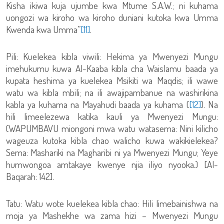
Kisha ikiwa kuja ujumbe kwa Mtume S.A.W.; ni kuhama
uongozi wa kiroho wa kiroho duniani kutoka kwa Umma
Kwenda kwa Umma”
[11]
.
Pili: Kuelekea kibla viwili: Hekima ya Mwenyezi Mungu
imehukumu kuwa Al-Kaaba kibla cha Waislamu baada ya
kupata heshima ya kuelekea Msikiti wa Maqdis; ili wawe
watu wa kibla mbili; na ili awajipambanue na washirikina
kabla ya kuhama na Mayahudi baada ya kuhama (
[12]
). Na
hili limeelezewa katika kauli ya Mwenyezi Mungu:
(WAPUMBAVU miongoni mwa watu watasema: Nini kilicho
wageuza kutoka kibla chao walicho kuwa wakikielekea?
Sema: Mashariki na Magharibi ni ya Mwenyezi Mungu; Yeye
humwongoa amtakaye kwenye njia iliyo nyooka.) [Al-
Baqarah: 142].
Tatu: Watu wote kuelekea kibla chao: Hili limebainishwa na
moja ya Mashekhe wa zama hizi – Mwenyezi Mungu