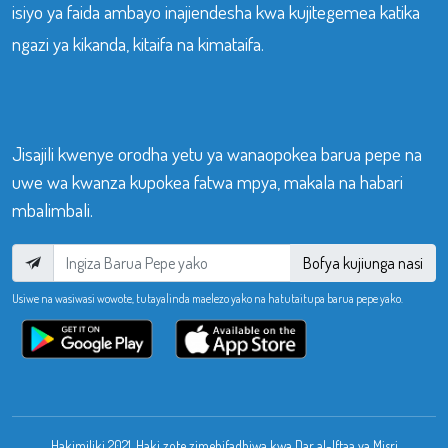
isiyo ya faida ambayo inajiendesha kwa kujitegemea katika
ngazi ya kikanda, kitaifa na kimataifa.
Jisajili kwenye orodha yetu ya wanaopokea barua pepe na
uwe wa kwanza kupokea fatwa mpya, makala na habari
mbalimbali.
Bofya kujiunga nasi
Usiwe na wasiwasi wowote, tutayalinda maelezo yako na hatutaitupa barua pepe yako.
Hakimiliki 2021. Haki zote zimehifadhiwa kwa Dar al-Iftaa ya Misri