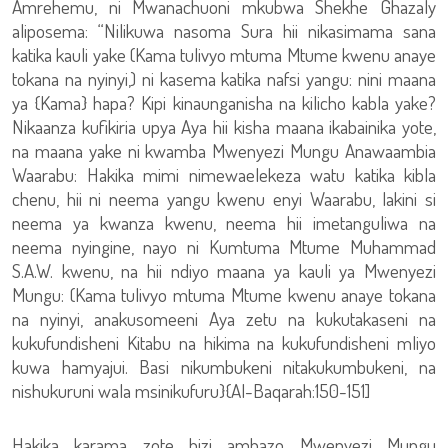
Amrehemu, ni Mwanachuoni mkubwa Shekhe Ghazaly
aliposema: “Nilikuwa nasoma Sura hii nikasimama sana
katika kauli yake (Kama tulivyo mtuma Mtume kwenu anaye
tokana na nyinyi,) ni kasema katika nafsi yangu: nini maana
ya {Kama} hapa? Kipi kinaunganisha na kilicho kabla yake?
Nikaanza kufikiria upya Aya hii kisha maana ikabainika yote,
na maana yake ni kwamba Mwenyezi Mungu Anawaambia
Waarabu: Hakika mimi nimewaelekeza watu katika kibla
chenu, hii ni neema yangu kwenu enyi Waarabu, lakini si
neema ya kwanza kwenu, neema hii imetanguliwa na
neema nyingine, nayo ni Kumtuma Mtume Muhammad
S.A.W. kwenu, na hii ndiyo maana ya kauli ya Mwenyezi
Mungu: (Kama tulivyo mtuma Mtume kwenu anaye tokana
na nyinyi, anakusomeeni Aya zetu na kukutakaseni na
kukufundisheni Kitabu na hikima na kukufundisheni mliyo
kuwa hamyajui. Basi nikumbukeni nitakukumbukeni, na
nishukuruni wala msinikufuru}{Al-Baqarah:150-151]
Hakika karama zote hizi ambazo Mwenyezi Mungu