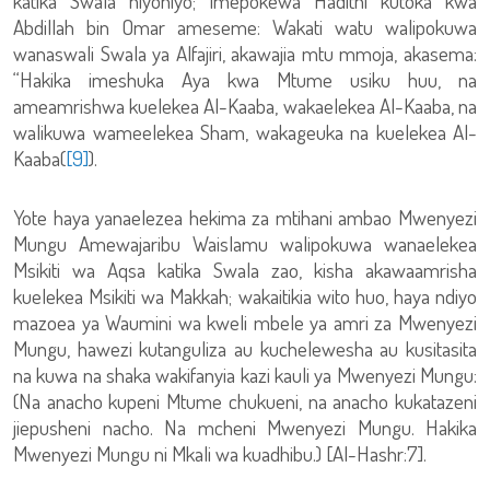
katika Swala hiyohiyo; imepokewa Hadithi kutoka kwa
Abdillah bin Omar ameseme: Wakati watu walipokuwa
wanaswali Swala ya Alfajiri, akawajia mtu mmoja, akasema:
“Hakika imeshuka Aya kwa Mtume usiku huu, na
ameamrishwa kuelekea Al-Kaaba, wakaelekea Al-Kaaba, na
walikuwa wameelekea Sham, wakageuka na kuelekea Al-
Kaaba(
[9]
).
Yote haya yanaelezea hekima za mtihani ambao Mwenyezi
Mungu Amewajaribu Waislamu walipokuwa wanaelekea
Msikiti wa Aqsa katika Swala zao, kisha akawaamrisha
kuelekea Msikiti wa Makkah; wakaitikia wito huo, haya ndiyo
mazoea ya Waumini wa kweli mbele ya amri za Mwenyezi
Mungu, hawezi kutanguliza au kuchelewesha au kusitasita
na kuwa na shaka wakifanyia kazi kauli ya Mwenyezi Mungu:
(Na anacho kupeni Mtume chukueni, na anacho kukatazeni
jiepusheni nacho. Na mcheni Mwenyezi Mungu. Hakika
Mwenyezi Mungu ni Mkali wa kuadhibu.) [Al-Hashr:7].