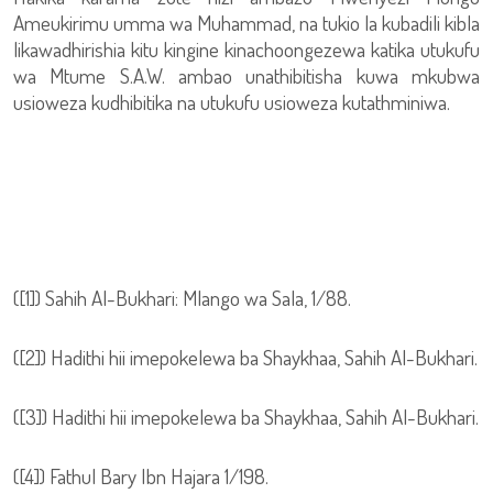
Ameukirimu umma wa Muhammad, na tukio la kubadili kibla
likawadhirishia kitu kingine kinachoongezewa katika utukufu
wa Mtume S.A.W. ambao unathibitisha kuwa mkubwa
usioweza kudhibitika na utukufu usioweza kutathminiwa.
([1]) Sahih Al-Bukhari: Mlango wa Sala, 1/88.
([2]) Hadithi hii imepokelewa ba Shaykhaa, Sahih Al-Bukhari.
([3]) Hadithi hii imepokelewa ba Shaykhaa, Sahih Al-Bukhari.
([4]) Fathul Bary Ibn Hajara 1/198.