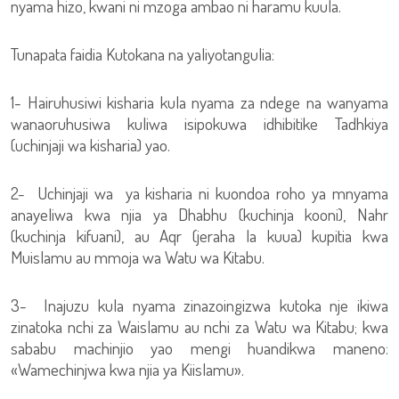
nyama hizo, kwani ni mzoga ambao ni haramu kuula.
Tunapata faidia Kutokana na yaliyotangulia:
1- Hairuhusiwi kisharia kula nyama za ndege na wanyama
wanaoruhusiwa kuliwa isipokuwa idhibitike Tadhkiya
(uchinjaji wa kisharia) yao.
2- Uchinjaji wa ya kisharia ni kuondoa roho ya mnyama
anayeliwa kwa njia ya Dhabhu (kuchinja kooni), Nahr
(kuchinja kifuani), au Aqr (jeraha la kuua) kupitia kwa
Muislamu au mmoja wa Watu wa Kitabu.
3- Inajuzu kula nyama zinazoingizwa kutoka nje ikiwa
zinatoka nchi za Waislamu au nchi za Watu wa Kitabu; kwa
sababu machinjio yao mengi huandikwa maneno:
«Wamechinjwa kwa njia ya Kiislamu».