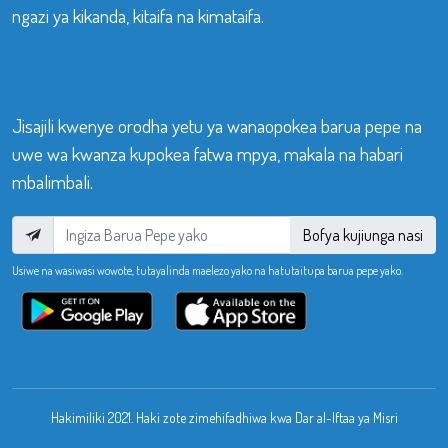
ngazi ya kikanda, kitaifa na kimataifa.
Jisajili kwenye orodha yetu ya wanaopokea barua pepe na
uwe wa kwanza kupokea fatwa mpya, makala na habari
mbalimbali.
Bofya kujiunga nasi
Usiwe na wasiwasi wowote, tutayalinda maelezo yako na hatutaitupa barua pepe yako.
Hakimiliki 2021. Haki zote zimehifadhiwa kwa Dar al-Iftaa ya Misri