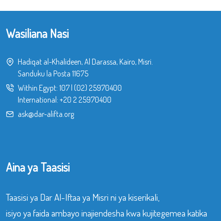
Wasiliana Nasi
Hadiqat al-Khalideen, Al Darassa, Kairo, Misri.
Sanduku la Posta 11675
Within Egypt:
107
|
(02) 25970400
International:
+20 2 25970400
ask@dar-alifta.org
Aina ya Taasisi
Taasisi ya Dar Al-Iftaa ya Misri ni ya kiserikali,
isiyo ya faida ambayo inajiendesha kwa kujitegemea katika