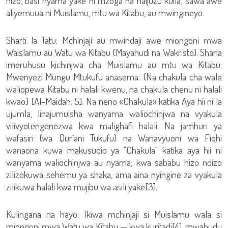
hizo, basi nyama yake ni mzoga na haijuzu kuila, sawa awe
aliyemuua ni Muislamu, mtu wa Kitabu, au mwingineyo.
Sharti la Tatu: Mchinjaji au mwindaji awe miongoni mwa
Waislamu au Watu wa Kitabu (Mayahudi na Wakristo). Sharia
imeruhusu kichinjwa cha Muislamu au mtu wa Kitabu;
Mwenyezi Mungu Mtukufu anasema: {Na chakula cha wale
waliopewa Kitabu ni halali kwenu, na chakula chenu ni halali
kwao} [Al-Maidah: 5]. Na neno «Chakula» katika Aya hii ni la
ujumla, linajumuisha wanyama waliochinjwa na vyakula
vilivyotengenezwa kwa malighafi halali. Na jamhuri ya
wafasiri (wa Qur`ani Tukufu) na Wanavyuoni wa Fiqhi
wanaona kuwa makusudio ya "Chakula" katika aya hii ni
wanyama waliochinjwa au nyama; kwa sababu hizo ndizo
zilizokuwa sehemu ya shaka, ama aina nyingine za vyakula
zilikuwa halali kwa mujibu wa asili yake[3].
Kulingana na hayo: Ikiwa mchinjaji si Muislamu wala si
miongoni mwa Watu wa Kitabu — kwa kuritadi[4], mwabudu