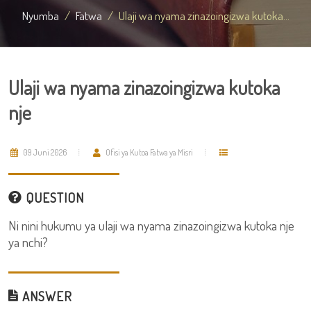
Nyumba
Fatwa
Ulaji wa nyama zinazoingizwa kutoka...
Ulaji wa nyama zinazoingizwa kutoka
nje
09 Juni 2026
Ofisi ya Kutoa Fatwa ya Misri
QUESTION
Ni nini hukumu ya ulaji wa nyama zinazoingizwa kutoka nje
ya nchi?
ANSWER