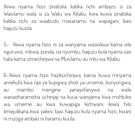
Ikiwa nyama hizo zinatoka katika nchi ambazo si za
Waislamu wala si za Watu wa Kitabu, kwa kuwa zinatoka
katika nchi za waabudu masanamu na wapagani, basi
haijuzu kuzila.
5- Ikiwa nyama hizo ni za wanyama wasioliwa kama vile
nguruwe, mbwa, punda, na nyumbu, haijuzu kula nyama zao
hata kama zimechinjwa na Muislamu au mtu wa Kitabu.
6-Ikiwa nyama hizo hazikuchinjwa, kama kuwa mnyama
amekufa kwa njia ya kupigwa shoti ya umeme, kunyongwa,
au mambo mengine yanayofanywa na wale
wanaoharamisha uchinjaji na kuua wanyama kwa mshtuko
wa umeme au kwa kuwapiga kichwani; ikiwa hilo
limejulikana kwa yakini, basi haijuzu kula nyama hizo, kwani
ni mzoga ambao ni haramu kuula.