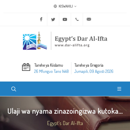
KISWAHILI
Facebook
Twitter
Youtube
+20 2 25970400
ask@dar-alifta.org
Tarehe ya Kiislamu
Tarehe ya Gregoria
26 Mfunguo Tano 1448
Jumapili, 09 Agosti 2026
Ulaji wa nyama zinazoingizwa kutoka...
Egypt's Dar Al-Ifta