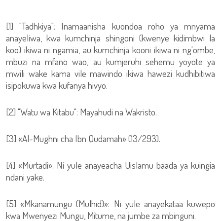
[1] "Tadhkiya": Inamaanisha kuondoa roho ya mnyama
anayeliwa, kwa kumchinja shingoni (kwenye kidimbwi la
koo) ikiwa ni ngamia, au kumchinja kooni ikiwa ni ng'ombe,
mbuzi na mfano wao, au kumjeruhi sehemu yoyote ya
mwili wake kama vile mawindo ikiwa hawezi kudhibitiwa
isipokuwa kwa kufanya hivyo.
[2] "Watu wa Kitabu": Mayahudi na Wakristo.
[3] «Al-Mughni cha Ibn Qudamah» (13/293).
[4] «Murtadi»: Ni yule anayeacha Uislamu baada ya kuingia
ndani yake.
[5] «Mkanamungu (Mulhid)»: Ni yule anayekataa kuwepo
kwa Mwenyezi Mungu, Mitume, na jumbe za mbinguni.