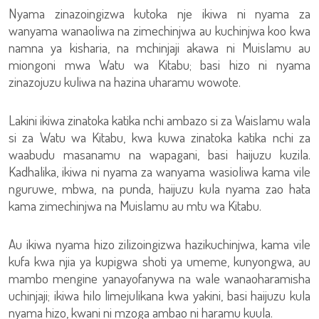
Nyama zinazoingizwa kutoka nje ikiwa ni nyama za
wanyama wanaoliwa na zimechinjwa au kuchinjwa koo kwa
namna ya kisharia, na mchinjaji akawa ni Muislamu au
miongoni mwa Watu wa Kitabu; basi hizo ni nyama
zinazojuzu kuliwa na hazina uharamu wowote.
Lakini ikiwa zinatoka katika nchi ambazo si za Waislamu wala
si za Watu wa Kitabu, kwa kuwa zinatoka katika nchi za
waabudu masanamu na wapagani, basi haijuzu kuzila.
Kadhalika, ikiwa ni nyama za wanyama wasioliwa kama vile
nguruwe, mbwa, na punda, haijuzu kula nyama zao hata
kama zimechinjwa na Muislamu au mtu wa Kitabu.
Au ikiwa nyama hizo zilizoingizwa hazikuchinjwa, kama vile
kufa kwa njia ya kupigwa shoti ya umeme, kunyongwa, au
mambo mengine yanayofanywa na wale wanaoharamisha
uchinjaji; ikiwa hilo limejulikana kwa yakini, basi haijuzu kula
nyama hizo, kwani ni mzoga ambao ni haramu kuula.