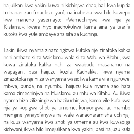
haijulikani kwa yakini kuwa ni kichinjwa chao, bali kwa kupitia
tu habari zao (maelezo yao), na inatosha kwa hilo kuwepo
kwa maneno yasemayo: «Wamechinjwa kwa njia ya
Kiislamu»; kwani hiyo inachukuliwa kama aina ya taarifa
kutoka kwa yule ambaye ana sifa za kuchinja.
Lakini ikiwa nyama zinazoingizwa kutoka nje zinatoka katika
nchi ambazo si za Waislamu wala si za Watu wa Kitabu, kwa
kuwa zinatoka katika nchi za waabudu masanamu na
wapagani, basi haijuzu kuzila. Kadhalika, ikiwa nyama
zinazotoka nje ni za wanyama wasioliwa kama vile nguruwe,
mbwa, punda, na nyumbu, haijuzu kula nyama zao hata
kama zimechinjwa na Muislamu au mtu wa Kitabu. Au ikiwa
nyama hizo zilizoingizwa hazikuchinjwa, kama vile kufa kwa
njia ya kupigwa shoti ya umeme, kunyongwa, au mambo
mengine yanayofanywa na wale wanaoharamisha uchinjaji
na kuua wanyama kwa shoti ya umeme au kwa kuwapiga
kichwani; ikiwa hilo limejulikana kwa yakini, basi haijuzu kula