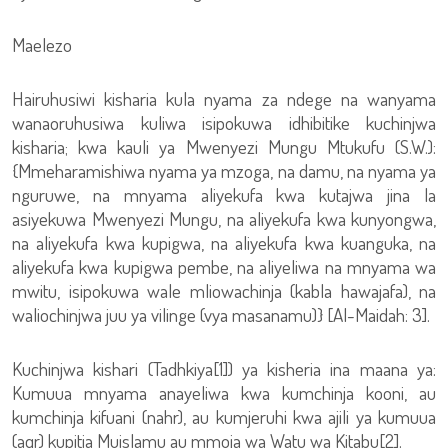
Maelezo
Hairuhusiwi kisharia kula nyama za ndege na wanyama
wanaoruhusiwa kuliwa isipokuwa idhibitike kuchinjwa
kisharia; kwa kauli ya Mwenyezi Mungu Mtukufu (S.W.):
{Mmeharamishiwa nyama ya mzoga, na damu, na nyama ya
nguruwe, na mnyama aliyekufa kwa kutajwa jina la
asiyekuwa Mwenyezi Mungu, na aliyekufa kwa kunyongwa,
na aliyekufa kwa kupigwa, na aliyekufa kwa kuanguka, na
aliyekufa kwa kupigwa pembe, na aliyeliwa na mnyama wa
mwitu, isipokuwa wale mliowachinja (kabla hawajafa), na
waliochinjwa juu ya vilinge (vya masanamu)} [Al-Maidah: 3].
Kuchinjwa kishari (Tadhkiya[1]) ya kisheria ina maana ya:
Kumuua mnyama anayeliwa kwa kumchinja kooni, au
kumchinja kifuani (nahr), au kumjeruhi kwa ajili ya kumuua
(aqr) kupitia Muislamu au mmoja wa Watu wa Kitabu[2].