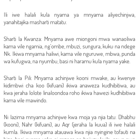
Ili iwe halali kula nyama ya mnyama aliyechinjwa,
yanahitajika masharti matatu:
Sharti la Kwanza: Mnyama awe miongoni mwa wanaoliwa
kama vile ngamia, ng'ombe, mbuzi, sungura, kuku na ndege
Nk. Ikiwa mnyama haliwi, kama vile nguruwe, mbwa, punda
wa kufugwa, na nyumbu, basi ni haramu kula nyama yake.
Sharti la Pili: Mnyama achinjwe kooni mwake, au kwenye
kidimbwi cha koo (kifuani) ikiwa anaweza kudhibitiwa, au
kwa jeraha lolote linaloondoa roho ikiwa hawezi kudhibitiwa
kama vile mawindo.
Ni lazima mnyama achinjwe kwa moja ya njia tatu: Dhabhu
(kooni), Nahr (kifuani), au Aqr (jeraha la kuua) ili iwe halali
kumla. Ikiwa mnyama atauawa kwa njia nyingine tofauti na