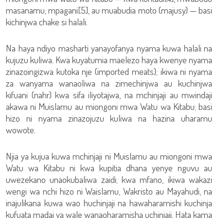
masanamu, mpagani[5], au muabudia moto (majusy) — basi
kichinjwa chake si halali.
Na haya ndiyo masharti yanayofanya nyama kuwa halali na
kujuzu kuliwa. Kwa kuyatumia maelezo haya kwenye nyama
zinazoingizwa kutoka nje (imported meats); ikiwa ni nyama
za wanyama wanaoliwa na zimechinjwa au kuchinjwa
kifuani (nahr) kwa sifa iliyotajwa, na mchinjaji au mwindaji
akawa ni Muislamu au miongoni mwa Watu wa Kitabu; basi
hizo ni nyama zinazojuzu kuliwa na hazina uharamu
wowote.
Njia ya kujua kuwa mchinjaji ni Muislamu au miongoni mwa
Watu wa Kitabu ni kwa kupitia dhana yenye nguvu au
uwezekano unaokubaliwa zaidi; kwa mfano, ikiwa wakazi
wengi wa nchi hizo ni Waislamu, Wakristo au Mayahudi, na
inajulikana kuwa wao huchinjaji na hawaharamishi kuchinja
kufuata madai ya wale wanaoharamisha uchinjaji. Hata kama