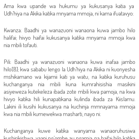
Ama kwa upande wa hukumu ya kukusanya katia ya
Udh’hiya na Akika katika mnyama mmoja, ni kama ifuatavyo:
Kwanza: Baadhi ya wanazuoni wanaona kuwa jambo hilo
halifai; hivyo haifai kukusanya katika mnyama mmoja kwa
nia mbili tofauti.
Pili: Baadhi ya wanazuoni wanaona kuwa inafaa jambo
hilo[8]; kwa sababu lengo la Udh’hiya na Akika ni kuonyesha
mshikamano wa kijamii kati ya watu, na katika kuruhusu
kuchanganya nia mbili kuna kumrahisishia masikini
asiyeweza kutekeleza ibada zote mbili kwa pamoja, na kwa
hivyo katika hili kunapatikana kulinda ibada za Kiislamu.
Lakini ili kusihi kukusanya na kuchinja mmnayama mmoja
kwa nia mbili kumewekwa masharti, nayo ni:
Kuchanganya kuwe katika wanyama wanaoruhusiwa
kushirikishwa, yaani ng’ombe au ngamia; na haifai hilo katika