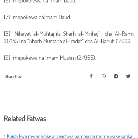
[6] Imepokelewa na Imam Daud.
[7] Imepokewa naImam Daud.
[8] “Nihayat al-Muhtaj ila Sharh al-Minhaj” cha Al-Ramli
(8/145) na “Sharh Muntaha al-Iradat” cha Al-Bahuti (1/616).
[9] Imepokewa na Imam Muslim (2/955).
Share this:
Related Fatwas
Kuishi kwa mwanamke aliyeachwa pamoja na mume wake katika