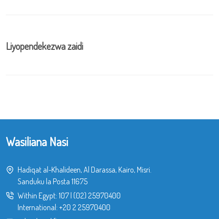
Liyopendekezwa zaidi
Wasiliana Nasi
Hadiqat al-Khalideen, Al Darassa, Kairo, Misri.
Sanduku la Posta 11675
Within Egypt:
107
|
(02) 25970400
International:
+20 2 25970400