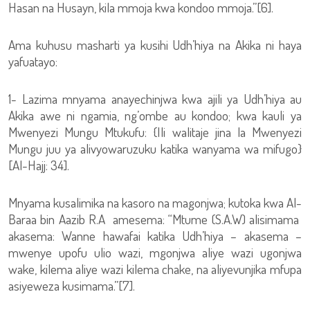
Hasan na Husayn, kila mmoja kwa kondoo mmoja.”[6].
Ama kuhusu masharti ya kusihi Udh’hiya na Akika ni haya
yafuatayo:
1- Lazima mnyama anayechinjwa kwa ajili ya Udh’hiya au
Akika awe ni ngamia, ng’ombe au kondoo; kwa kauli ya
Mwenyezi Mungu Mtukufu: {Ili walitaje jina la Mwenyezi
Mungu juu ya alivyowaruzuku katika wanyama wa mifugo}
[Al-Hajj: 34].
Mnyama kusalimika na kasoro na magonjwa; kutoka kwa Al-
Baraa bin Aazib R.A amesema: “Mtume (S.A.W) alisimama
akasema: Wanne hawafai katika Udh’hiya – akasema –
mwenye upofu ulio wazi, mgonjwa aliye wazi ugonjwa
wake, kilema aliye wazi kilema chake, na aliyevunjika mfupa
asiyeweza kusimama.”[7].