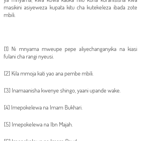
masikini asiyeweza kupata kitu cha kutekeleza ibada zote
mbili.
[1] Ni mnyama mweupe pepe aliyechanganyika na kiasi
fulani cha rangi nyeusi.
[2] Kila mmoja kati yao ana pembe mbili.
[3] Inamaanisha kwenye shingo, yaani upande wake.
[4] Imepokelewa na Imam Bukhari.
[5] Imepokelewa na Ibn Majah.