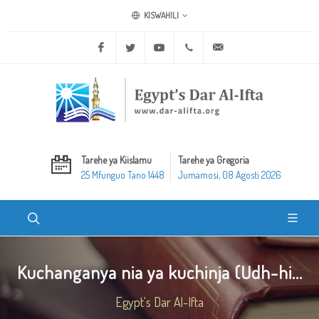
KISWAHILI
Facebook
Twitter
Youtube
+20 2 25970400
ask@dar-alifta.org
Tarehe ya Kiislamu
Tarehe ya Gregoria
25 Mfunguo Tano 1448
Jumamosi, 08 Agosti 2026
Kuchanganya nia ya kuchinja (Udh-hi...
Egypt's Dar Al-Ifta