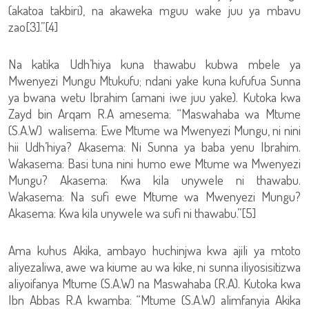
(akatoa takbiri), na akaweka mguu wake juu ya mbavu
zao[3].”[4]
Na katika Udh’hiya kuna thawabu kubwa mbele ya
Mwenyezi Mungu Mtukufu; ndani yake kuna kufufua Sunna
ya bwana wetu Ibrahim (amani iwe juu yake). Kutoka kwa
Zayd bin Arqam R.A amesema: “Maswahaba wa Mtume
(S.A.W) walisema: Ewe Mtume wa Mwenyezi Mungu, ni nini
hii Udh’hiya? Akasema: Ni Sunna ya baba yenu Ibrahim.
Wakasema: Basi tuna nini humo ewe Mtume wa Mwenyezi
Mungu? Akasema: Kwa kila unywele ni thawabu.
Wakasema: Na sufi ewe Mtume wa Mwenyezi Mungu?
Akasema: Kwa kila unywele wa sufi ni thawabu.”[5]
Ama kuhus Akika, ambayo huchinjwa kwa ajili ya mtoto
aliyezaliwa, awe wa kiume au wa kike, ni sunna iliyosisitizwa
aliyoifanya Mtume (S.A.W) na Maswahaba (R.A). Kutoka kwa
Ibn Abbas R.A kwamba: “Mtume (S.A.W) alimfanyia Akika