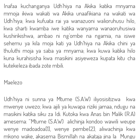
Inafaa kuchanganya Udh’hiya na Akika katika mnyama
mmoja ikiwa wakati wa Akika unaafikiana na wakati wa
Udh’hiya; kwa kufuata rai ya wanazuoni walioruhusu hilo,
kwa sharti kwamba iwe katika wanyama wanaoruhusiwa
kushirikishwa, ambao ni ng’ombe na ngamia, na isiwe
sehemu ya kila moja kati ya Udh’hiya na Akika chini ya
thuluthi moja ya saba ya mnyama; kwa kuwa katika hilo
kuna kurahisisha kwa masikini asiyeweza kupata kitu cha
kutekeleza ibada zote mbili.
Maelezo
Udh’hiya ni sunna ya Mtume (S.A.W) iliyosisitizwa kwa
mwenye uwezo; kwa ajili ya kuwapa riziki jamaa, ndugu na
masikini katika siku za Idi. Kutoka kwa Anas bin Malik (R.A)
amesema: “Mtume (S.A.W) alichinja kondoo wawili weupe
wenye madoadoa[1], wenye pembe[2]; aliwachinja kwa
mkono wake, akasema Bismillah na akataja jina la Mungu