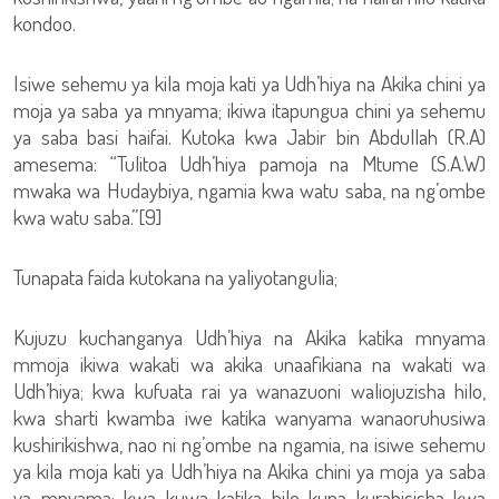
kondoo.
Isiwe sehemu ya kila moja kati ya Udh’hiya na Akika chini ya
moja ya saba ya mnyama; ikiwa itapungua chini ya sehemu
ya saba basi haifai. Kutoka kwa Jabir bin Abdullah (R.A)
amesema: “Tulitoa Udh’hiya pamoja na Mtume (S.A.W)
mwaka wa Hudaybiya, ngamia kwa watu saba, na ng’ombe
kwa watu saba.”[9]
Tunapata faida kutokana na yaliyotangulia;
Kujuzu kuchanganya Udh’hiya na Akika katika mnyama
mmoja ikiwa wakati wa akika unaafikiana na wakati wa
Udh’hiya; kwa kufuata rai ya wanazuoni waliojuzisha hilo,
kwa sharti kwamba iwe katika wanyama wanaoruhusiwa
kushirikishwa, nao ni ng’ombe na ngamia, na isiwe sehemu
ya kila moja kati ya Udh’hiya na Akika chini ya moja ya saba
ya mnyama; kwa kuwa katika hilo kuna kurahisisha kwa