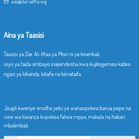
ask@dar-alifta.org
Aina ya Taasisi
Taasisi ya Dar Al-Iftaa ya Misri ni ya kiserikali,
isiyo ya faida ambayo inajiendesha kwa kujitegemea katika
ngazi ya kikanda, kitaifa na kimataifa.
Jisajili kwenye orodha yetu ya wanaopokea barua pepe na
uwe wa kwanza kupokea fatwa mpya, makala na habari
mbalimbali.