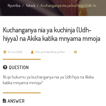
Nyumba
Fatwa
Kuchanganya nia ya kuchinja (Udh-hi...
Kuchanganya nia ya kuchinja (Udh-
hiyya) na Akika katika mnyama mmoja
10 Juni 2026
Ofisi ya Kutoa Fatwa ya Misri
QUESTION
Ni ipi hukumu ya kuchanganya nia ya Udh’hiya na Akika
katika mnyama mmoja?
ANSWER