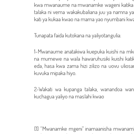
kwa mwanaume na mwanamke wageni katika n
talaka ni vema wakakubaliana juu ya namna y
kati ya kukaa kwao na mama yao nyumbani kw
Tunapata faida kutokana na yaliyotangulia:
1-Mwanaume anatakiwa kuepuka kuishi na mke 
na mumewe na wala hawaruhusiki kuishi kati
eda, hasa kwa zama hizi zilizo na uovu ulio
kuvuka mipaka hiyo.
2-Wakati wa kupanga talaka, wanandoa wan
kuchagua yaliyo na maslahi kwao
[1] “Mwanamke mgeni" inamaanisha mwanam