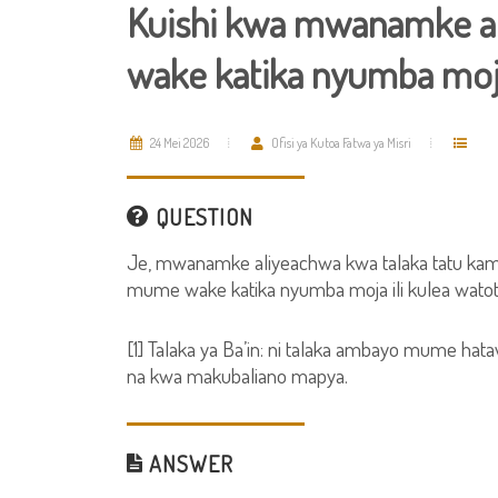
Kuishi kwa mwanamke a
wake katika nyumba mo
24 Mei 2026
Ofisi ya Kutoa Fatwa ya Misri
QUESTION
Je, mwanamke aliyeachwa kwa talaka tatu kamili
mume wake katika nyumba moja ili kulea wato
[1] Talaka ya Ba’in: ni talaka ambayo mume h
na kwa makubaliano mapya.
ANSWER