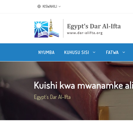
KISWAHILI
NYUMBA
KUHUSU SISI
FATWA
Kuishi kwa mwanamke ali
Egypt's Dar Al-Ifta