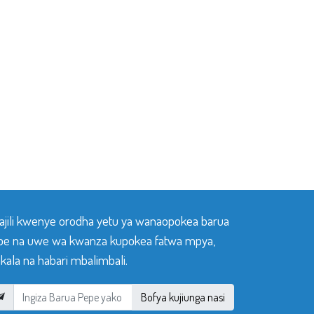
sajili kwenye orodha yetu ya wanaopokea barua
pe na uwe wa kwanza kupokea fatwa mpya,
ala na habari mbalimbali.
Bofya kujiunga nasi