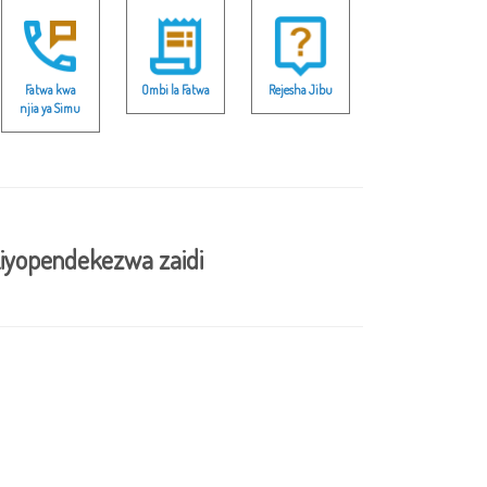
Fatwa kwa
Ombi la Fatwa
Rejesha Jibu
njia ya Simu
iyopendekezwa zaidi