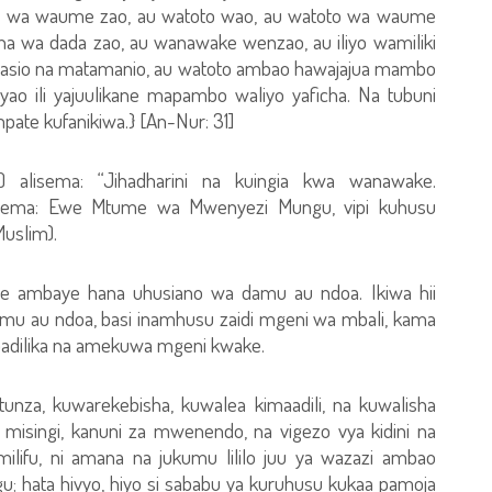
ba wa waume zao, au watoto wao, au watoto wa waume
na wa dada zao, au wanawake wenzao, au iliyo wamiliki
asio na matamanio, au watoto ambao hawajajua mambo
yao ili yajuulikane mapambo waliyo yaficha. Na tubuni
pate kufanikiwa.} [An-Nur: 31]
) alisema: “Jihadharini na kuingia kwa wanawake.
sema: Ewe Mtume wa Mwenyezi Mungu, vipi kuhusu
Muslim).
ambaye hana uhusiano wa damu au ndoa. Ikiwa hii
u au ndoa, basi inamhusu zaidi mgeni wa mbali, kama
adilika na amekuwa mgeni kwake.
unza, kuwarekebisha, kuwalea kimaadili, na kuwalisha
ia misingi, kanuni za mwenendo, na vigezo vya kidini na
amilifu, ni amana na jukumu lililo juu ya wazazi ambao
; hata hivyo, hiyo si sababu ya kuruhusu kukaa pamoja