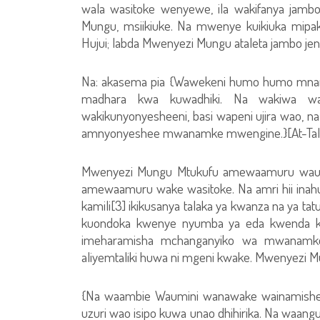
wala wasitoke wenyewe, ila wakifanya jambo
Mungu, msiikiuke. Na mwenye kuikiuka mipak
Hujui; labda Mwenyezi Mungu ataleta jambo jeng
Na: akasema pia {Wawekeni humo humo mnamo 
madhara kwa kuwadhiki. Na wakiwa wa
wakikunyonyesheeni, basi wapeni ujira wao, na
amnyonyeshee mwanamke mwengine.}[At-Tala
Mwenyezi Mungu Mtukufu amewaamuru waum
amewaamuru wake wasitoke. Na amri hii inahus
kamili[3] ikikusanya talaka ya kwanza na ya 
kuondoka kwenye nyumba ya eda kwenda kw
imeharamisha mchanganyiko wa mwanam
aliyemtaliki huwa ni mgeni kwake. Mwenyezi M
{Na waambie Waumini wanawake wainamishe m
uzuri wao isipo kuwa unao dhihirika. Na waangu