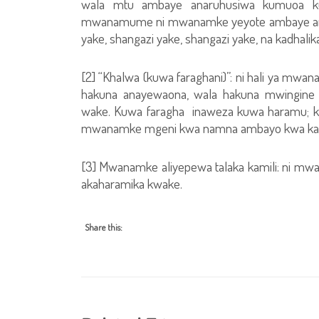
wala mtu ambaye anaruhusiwa kumuoa ku
mwanamume ni mwanamke yeyote ambaye ame
yake, shangazi yake, shangazi yake, na kadhalik
[2] “Khalwa (kuwa faraghani)”: ni hali ya 
hakuna anayewaona, wala hakuna mwingine 
wake. Kuwa faragha inaweza kuwa haramu; k
mwanamke mgeni kwa namna ambayo kwa kawai
[3] Mwanamke aliyepewa talaka kamili: ni 
akaharamika kwake.
Share this: