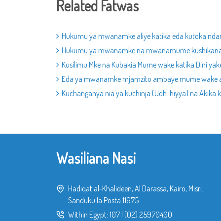
Related Fatwas
Hukumu ya mwanamke aliye katika eda kutoka nda
Hukumu ya mwanamke na mwanamume kushikan
Kusilimu Mke na Kubakia Mume wake katika Dini yak
Eda ya mwanamke mjamzito ambaye mume wake a
Kuchanganya nia ya kuchinja (Udh-hiyya) na Akik
Wasiliana Nasi
Hadiqat al-Khalideen, Al Darassa, Kairo, Misri.
Sanduku la Posta 11675
Within Egypt:
107
|
(02) 25970400