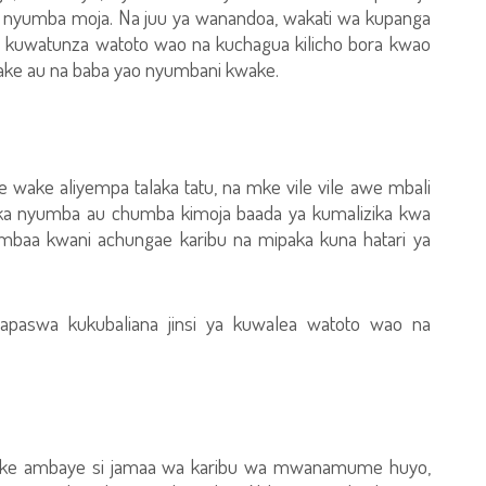
yumba moja. Na juu ya wanandoa, wakati wa kupanga
a kuwatunza watoto wao na kuchagua kilicho bora kwao
ake au na baba yao nyumbani kwake.
wake aliyempa talaka tatu, na mke vile vile awe mbali
ka nyumba au chumba kimoja baada ya kumalizika kwa
sambaa kwani achungae karibu na mipaka kuna hatari ya
apaswa kukubaliana jinsi ya kuwalea watoto wao na
ke ambaye si jamaa wa karibu wa mwanamume huyo,