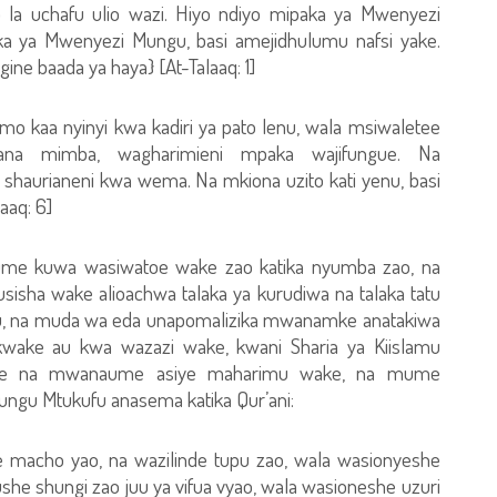
 la uchafu ulio wazi. Hiyo ndiyo mipaka ya Mwenyezi
a ya Mwenyezi Mungu, basi amejidhulumu nafsi yake.
ine baada ya haya} [At-Talaaq: 1]
kaa nyinyi kwa kadiri ya pato lenu, wala msiwaletee
na mimba, wagharimieni mpaka wajifungue. Na
 shaurianeni kwa wema. Na mkiona uzito kati yenu, basi
aq: 6]
e kuwa wasiwatoe wake zao katika nyumba zao, na
isha wake alioachwa talaka ya kurudiwa na talaka tatu
tatu, na muda wa eda unapomalizika mwanamke anatakiwa
ake au kwa wazazi wake, kwani Sharia ya Kiislamu
ke na mwanaume asiye maharimu wake, na mume
ungu Mtukufu anasema katika Qur’ani:
acho yao, na wazilinde tupu zao, wala wasionyeshe
she shungi zao juu ya vifua vyao, wala wasioneshe uzuri