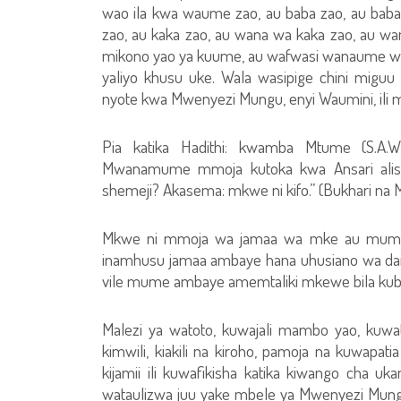
wao ila kwa waume zao, au baba zao, au ba
zao, au kaka zao, au wana wa kaka zao, au wa
mikono yao ya kuume, au wafwasi wanaume w
yaliyo khusu uke. Wala wasipige chini miguu 
nyote kwa Mwenyezi Mungu, enyi Waumini, ili m
Pia katika Hadithi: kwamba Mtume (S.A.W
Mwanamume mmoja kutoka kwa Ansari ali
shemeji? Akasema: mkwe ni kifo.” (Bukhari na 
Mkwe ni mmoja wa jamaa wa mke au mume 
inamhusu jamaa ambaye hana uhusiano wa dam
vile mume ambaye amemtaliki mkewe bila kub
Malezi ya watoto, kuwajali mambo yao, kuwat
kimwili, kiakili na kiroho, pamoja na kuwapat
kijamii ili kuwafikisha katika kiwango cha uk
wataulizwa juu yake mbele ya Mwenyezi Mungu