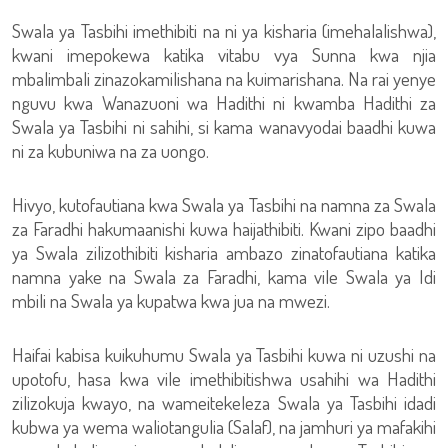
Swala ya Tasbihi imethibiti na ni ya kisharia (imehalalishwa),
kwani imepokewa katika vitabu vya Sunna kwa njia
mbalimbali zinazokamilishana na kuimarishana. Na rai yenye
nguvu kwa Wanazuoni wa Hadithi ni kwamba Hadithi za
Swala ya Tasbihi ni sahihi, si kama wanavyodai baadhi kuwa
ni za kubuniwa na za uongo.
Hivyo, kutofautiana kwa Swala ya Tasbihi na namna za Swala
za Faradhi hakumaanishi kuwa haijathibiti. Kwani zipo baadhi
ya Swala zilizothibiti kisharia ambazo zinatofautiana katika
namna yake na Swala za Faradhi, kama vile Swala ya Idi
mbili na Swala ya kupatwa kwa jua na mwezi.
Haifai kabisa kuikuhumu Swala ya Tasbihi kuwa ni uzushi na
upotofu, hasa kwa vile imethibitishwa usahihi wa Hadithi
zilizokuja kwayo, na wameitekeleza Swala ya Tasbihi idadi
kubwa ya wema waliotangulia (Salaf), na jamhuri ya mafakihi