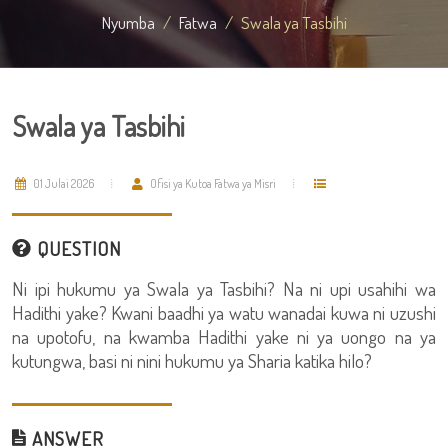
Nyumba
Fatwa
Swala ya Tasbihi
Swala ya Tasbihi
01 Julai 2026
Ofisi ya Kutoa Fatwa ya Misri
QUESTION
Ni ipi hukumu ya Swala ya Tasbihi? Na ni upi usahihi wa
Hadithi yake? Kwani baadhi ya watu wanadai kuwa ni uzushi
na upotofu, na kwamba Hadithi yake ni ya uongo na ya
kutungwa, basi ni nini hukumu ya Sharia katika hilo?
ANSWER