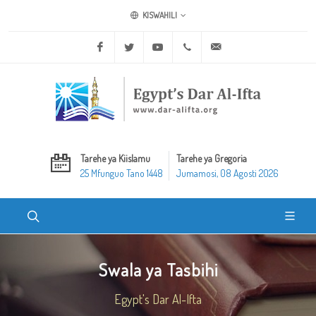
KISWAHILI
Facebook
Twitter
Youtube
+20 2 25970400
ask@dar-alifta.org
Tarehe ya Kiislamu
Tarehe ya Gregoria
25 Mfunguo Tano 1448
Jumamosi, 08 Agosti 2026
Swala ya Tasbihi
Egypt's Dar Al-Ifta