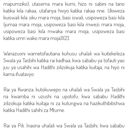
mapumziko), utasema mara kumi, hizo ni sabini na tano
katika kila rakaa, utafanya hivyo katika rakaa nne. Ukiweza
kuiswali kila siku mara moja, basi iswali, usipoweza basi kila
Ijumaa mara moja, usipoweza basi kila mwezi mara moja,
usipoweza basi kila mwaka mara moja, usipoweza basi
katika umri wako mara moja))[2].
Wanazuoni wametofautiana kuhusu uhalali wa kuitekeleza
Swala ya Tasbihi katika rai kadhaa; kwa sababu ya tofauti yao
juu ya usahihi wa Hadithi zilizokuja katika kuitaja, na hiyo ni
kama ifuatavyo:
Rai ya Kwanza: kutokuwepo na uhalali wa Swala ya Tasbihi
na kwamba ni uzushi na upotofu; kwa sababu Hadithi
zilizokuja katika kuitaja ni za kutungwa na hazikuthibitishwa
katika Hadithi sahihi za Mtume.
Rai ya Pili: Inaona uhalali wa Swala ya Tasbihi; kwa sababu