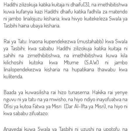
Hadithi zilizokuja katika kuitaja ni dhaifu[3], na imethibitishwa
kuwa kufanyia kazi Hadithi dhaifu katika fadhila za matendo
ni jambo linalojuzu kisharia; kwa hivyo kuitekeleza Swala ya
Tasbihi haina ubaya kisharia.
Rai ya Tatu: Inaona kupendekezwa (mustahabb) kwa Swala
ya Tasbihi; kwa sababu Hadithi zilizokuja katika kuitaja ni
sahihi na zimethibitishwa, na imethibitishwa kuwa kila
kilichosihi kutoka kwa Mtume (S.A.W) ni jambo
linalopendekezwa kisharia na hupatikana thawabu kwa
kulitenda.
Baada ya kuwasilisha rai hizo tunasema: Hakika rai yenye
nguvu ni ya tatu na ya mwisho, na hiyo ndiyo inayofuatwa na
Ofisi ya kutoa Fatwa ya Misri (Dar Al-Ifta ya Misri), na hiyo ni
kwa sababu zifuatazo:
Anayedai kuwa Swala ya Tasbihi ni uzushi na upotofu, na