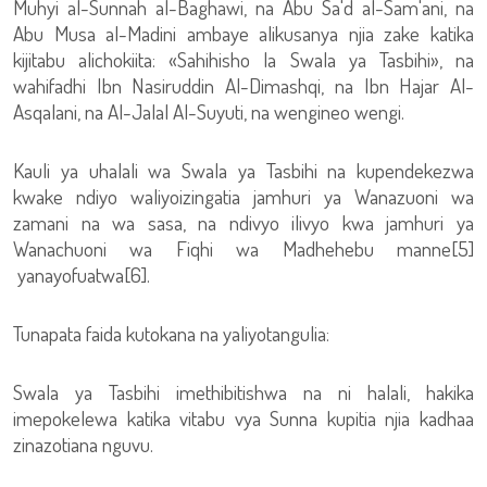
Muhyi al-Sunnah al-Baghawi, na Abu Sa'd al-Sam'ani, na
Abu Musa al-Madini ambaye alikusanya njia zake katika
kijitabu alichokiita: «Sahihisho la Swala ya Tasbihi», na
wahifadhi Ibn Nasiruddin Al-Dimashqi, na Ibn Hajar Al-
Asqalani, na Al-Jalal Al-Suyuti, na wengineo wengi.
Kauli ya uhalali wa Swala ya Tasbihi na kupendekezwa
kwake ndiyo waliyoizingatia jamhuri ya Wanazuoni wa
zamani na wa sasa, na ndivyo ilivyo kwa jamhuri ya
Wanachuoni wa Fiqhi wa Madhehebu manne[5]
yanayofuatwa[6].
Tunapata faida kutokana na yaliyotangulia:
Swala ya Tasbihi imethibitishwa na ni halali, hakika
imepokelewa katika vitabu vya Sunna kupitia njia kadhaa
zinazotiana nguvu.