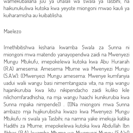
wamekubaliana juu ya uhalali wa swala ya Tasbihi, na
haikunukuliwa kutoka kwa yeyote miongoni mwao kauli ya
kuiharamisha au kuibatilisha.
Maelezo
Imethibitishwa kisharia kwamba Swala za Sunna ni
miongoni mwa matendo yanayopendwa zaidi na Mwenyezi
Mungu Mtukufu, imepokelewa kutoka kwa Abu Hurairah
(R.A) amesema: Amesema Mtume wa Mwenyezi Mungu
(S.A.W): ((Mwenyezi Mungu amesema: Mwenye kumfanyia
uadui walii wangu basi nimemtangazia vita, na mja wangu
hajanikurubia kwa kitu nikipendacho zaidi kuliko kile
nilichomfaradhishia, na mja wangu haachi kunikurubia kwa
Sunna mpaka nimpende)) . [1]Na miongoni mwa Sunna
ambazo mja hujikurubisha kwazo kwa Mwenyezi Mungu
Mtukufu ni swala ya Tasbihi; na namna yake imekuja katika
Hadithi za Mtume; imepokelewa kutoka kwa Abdullah Ibn
Abbas (R.A), kwamba Mtume wa Mwenyezi Mungu (S.A.W)