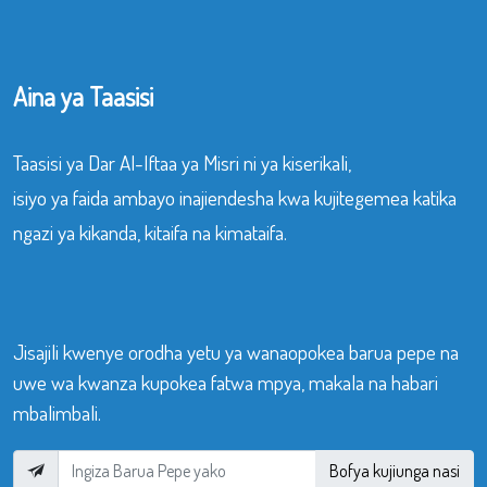
Aina ya Taasisi
Taasisi ya Dar Al-Iftaa ya Misri ni ya kiserikali,
isiyo ya faida ambayo inajiendesha kwa kujitegemea katika
ngazi ya kikanda, kitaifa na kimataifa.
Jisajili kwenye orodha yetu ya wanaopokea barua pepe na
uwe wa kwanza kupokea fatwa mpya, makala na habari
mbalimbali.
Bofya kujiunga nasi