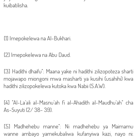
kuibatilisha.
[1] Imepokelewa na Al-Bukhari.
[2] Imepokelewa na Abu Daud.
[3] Hadithi dhaifu": Maana yake ni hadithi zilizopoteza sharti
mojawapo miongoni mwa masharti ya kusihi (usahihi) kwa
hadithi zilizopokelewa kutoka kwa Nabii (S.A.W).
[4] "Al-La’ali al-Masnu’ah fi al-Ahadith al-Maudhu’ah" cha
As-Suyuti (2/ 38- 39).
[5] Madhehebu manne": Ni madhehebu ya Maimamu
wanne ambayo yamekubaliwa kufanyiwa kazi, nayo ni: