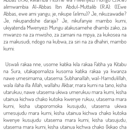
alimwambia Al-Abbas Ibn Abdul-Muttalib (R.A): ((Ewe
Abbas, ewe ami yangu, je, nikupe (elimu)? Je, nikuzawadie?
Je, nikupandishe daraja? Je, nikufanyie mambo kumi,
ukiyatenda Mwenyezi Mungu atakusamehe dhambi zako, za
mwanzo na za mwisho, za zamani na mpya, za kukosea na
za makusudi, ndogo na kubwa, za siri na za dhahiri, mambo
kumi:
Uswali rakaa nne, usome katika kila rakaa Fatiha ya Kitabu
na Sura, utakapomaliza kusoma katika rakaa ya kwanza
nawe umesimama, utasema: Subhanallah, wal-Hamdulillah,
wala ilaha illa Allah, wallahu Akbar, mara kumi na tano, kisha
utarukuu, nawe utasema ukiwa umerukuu mara kumi, kisha
utainua kichwa chako kutoka kwenye rukuu, utasema mara
kumi, kisha utaporomoka kusujudu, utasema ukiwa
umesujudu mara kumi, kisha utainua kichwa chako kutoka
kwenye kusujudu utasema mara kumi, kisha utasujudu,
utasema mara kumi, kisha utainua kichwa chako (kikao cha