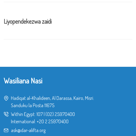
Liyopendekezwa zaidi
Wasiliana Nasi
Hadiqat al-Khalideen, Al Darassa, Kairo, Misri.
Sanduku la Posta 11675
Within Egypt:
107
|
(02) 25970400
International:
+20 2 25970400
ask@dar-alifta.org