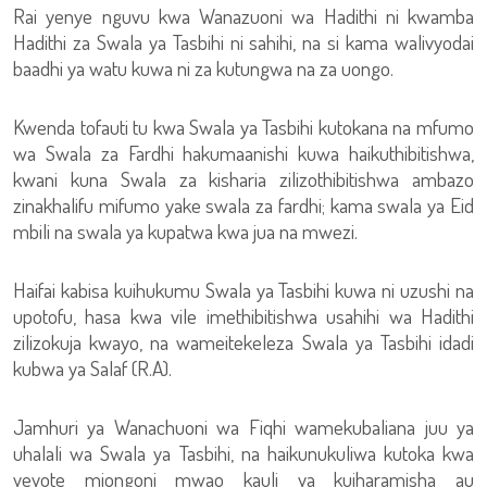
Rai yenye nguvu kwa Wanazuoni wa Hadithi ni kwamba
Hadithi za Swala ya Tasbihi ni sahihi, na si kama walivyodai
baadhi ya watu kuwa ni za kutungwa na za uongo.
Kwenda tofauti tu kwa Swala ya Tasbihi kutokana na mfumo
wa Swala za Fardhi hakumaanishi kuwa haikuthibitishwa,
kwani kuna Swala za kisharia zilizothibitishwa ambazo
zinakhalifu mifumo yake swala za fardhi; kama swala ya Eid
mbili na swala ya kupatwa kwa jua na mwezi.
Haifai kabisa kuihukumu Swala ya Tasbihi kuwa ni uzushi na
upotofu, hasa kwa vile imethibitishwa usahihi wa Hadithi
zilizokuja kwayo, na wameitekeleza Swala ya Tasbihi idadi
kubwa ya Salaf (R.A).
Jamhuri ya Wanachuoni wa Fiqhi wamekubaliana juu ya
uhalali wa Swala ya Tasbihi, na haikunukuliwa kutoka kwa
yeyote miongoni mwao kauli ya kuiharamisha au