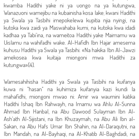
kwamba Hadithi yake ni ya uongo na ya kutungwa,
Wanazuoni wamejibu na kubainisha kosa lake; kwani Hadithi
ya Swala ya Tasbihi imepokelewa kupitia njia nyingi, na
kutoka kwa zaidi ya Maswahaba kumi, na kutoka kwa idadi
kadhaa ya Tabi'ina, na wameitoa Hadithi yake Maimamu wa
Uislamu na wahifadhi wake. Al-Hafidh Ibn Hajar amesema
kuhusu Hadithi ya Swala ya Tasbihi: «Na hakika Ibn Al-Jawzi
amekosea kwa kuitaja miongoni mwa Hadithi za
kutungwa»[4].
Wamesahihisha Hadithi ya Swala ya Tasbihi na kuifanya
kuwa ni "hasan" na kuhimiza kuifanyia kazi kundi la
mahafidhi, miongoni mwao ni: Amir wa waumini katika
Hadithi Ishaq Ibn Rahwayh, na Imamu wa Ahlu Al-Sunna
Ahmad Ibn Hanbal, na Abu Dawood Sulayman Ibn Al-
Ash'ath Al-Sijistani, na Ibn Khuzaymah, na Abu Ali Ibn al-
Sakan, na Abu Hafs Umar Ibn Shahin, na Al-Daraqutni, na
Ibn Mandah, na Al-Bayhaqi, na Al-Khatib Al-Baghdadi, na