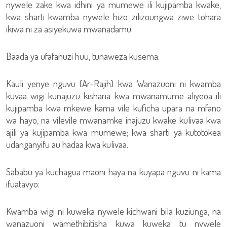
nywele zake kwa idhini ya mumewe ili kujipamba kwake,
kwa sharti kwamba nywele hizo zilizoungwa ziwe tohara
ikiwa ni za asiyekuwa mwanadamu.
Baada ya ufafanuzi huu, tunaweza kusema:
Kauli yenye nguvu (Ar-Rajih) kwa Wanazuoni ni kwamba
kuvaa wigi kunajuzu kisharia kwa mwanamume aliyeoa ili
kujipamba kwa mkewe kama vile kuficha upara na mfano
wa hayo, na vilevile mwanamke inajuzu kwake kulivaa kwa
ajili ya kujipamba kwa mumewe; kwa sharti ya kutotokea
udanganyifu au hadaa kwa kulivaa.
Sababu ya kuchagua maoni haya na kuyapa nguvu ni kama
ifuatavyo:
Kwamba wigi ni kuweka nywele kichwani bila kuziunga, na
wanazuoni wamethibitisha kuwa kuweka tu nywele