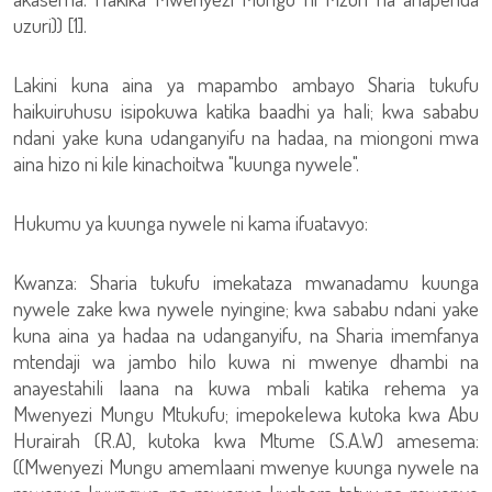
uzuri)) [1].
Lakini kuna aina ya mapambo ambayo Sharia tukufu
haikuiruhusu isipokuwa katika baadhi ya hali; kwa sababu
ndani yake kuna udanganyifu na hadaa, na miongoni mwa
aina hizo ni kile kinachoitwa "kuunga nywele".
Hukumu ya kuunga nywele ni kama ifuatavyo:
Kwanza: Sharia tukufu imekataza mwanadamu kuunga
nywele zake kwa nywele nyingine; kwa sababu ndani yake
kuna aina ya hadaa na udanganyifu, na Sharia imemfanya
mtendaji wa jambo hilo kuwa ni mwenye dhambi na
anayestahili laana na kuwa mbali katika rehema ya
Mwenyezi Mungu Mtukufu; imepokelewa kutoka kwa Abu
Hurairah (R.A), kutoka kwa Mtume (S.A.W) amesema:
((Mwenyezi Mungu amemlaani mwenye kuunga nywele na