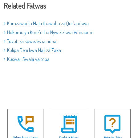
Related Fatwas
Kumzawadia Maiti thawabu za Qur’ani kwa
Hukumu ya Kurefusha Nywele kwa Wanaume
Tovuti za kuwezesha ndoa
Kulipa Deni kwa Mali za Zaka
Kuswali Swala ya toba
Fatwa kwa njia ya
Ombi la Fatwa
Rejesha Jibu