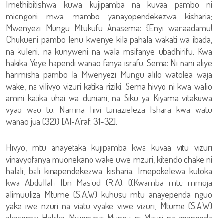
Imethibitishwa kuwa kujipamba na kuvaa pambo ni
miongoni mwa mambo yanayopendekezwa kisharia;
Mwenyezi Mungu Mtukufu Anasema: {Enyi wanaadamu!
Chukueni pambo lenu kwenye kila pahala wakati wa ibada,
na kuleni, na kunyweni na wala msifanye ubadhirifu. Kwa
hakika Yeye hapendi wanao fanya israfu. Sema: Ni nani aliye
harimisha pambo la Mwenyezi Mungu alilo watolea waja
wake, na vilivyo vizuri katika riziki. Sema hivyo ni kwa walio
amini katika uhai wa duniani, na Siku ya Kiyama vitakuwa
vyao wao tu. Namna hivi tunazieleza Ishara kwa watu
wanao jua (32)} [Al-A’raf: 31-32].
Hivyo, mtu anayetaka kujipamba kwa kuvaa vitu vizuri
vinavyofanya muonekano wake uwe mzuri, kitendo chake ni
halali, bali kinapendekezwa kisharia. Imepokelewa kutoka
kwa Abdullah Ibn Mas'ud (R.A): ((Kwamba mtu mmoja
alimuuliza Mtume (S.A.W) kuhusu mtu anayependa nguo
yake iwe nzuri na viatu vyake viwe vizuri, Mtume (S.A.W)
akasema: Hakika Mwenyezi Mungu ni Mzuri na anapenda