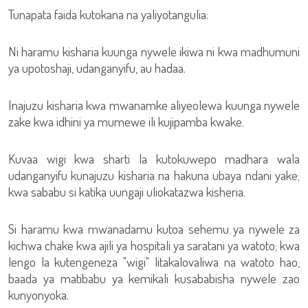
Tunapata faida kutokana na yaliyotangulia:
Ni haramu kisharia kuunga nywele ikiwa ni kwa madhumuni
ya upotoshaji, udanganyifu, au hadaa.
Inajuzu kisharia kwa mwanamke aliyeolewa kuunga nywele
zake kwa idhini ya mumewe ili kujipamba kwake.
Kuvaa wigi kwa sharti la kutokuwepo madhara wala
udanganyifu kunajuzu kisharia na hakuna ubaya ndani yake;
kwa sababu si katika uungaji uliokatazwa kisheria.
Si haramu kwa mwanadamu kutoa sehemu ya nywele za
kichwa chake kwa ajili ya hospitali ya saratani ya watoto; kwa
lengo la kutengeneza "wigi" litakalovaliwa na watoto hao,
baada ya matibabu ya kemikali kusababisha nywele zao
kunyonyoka.