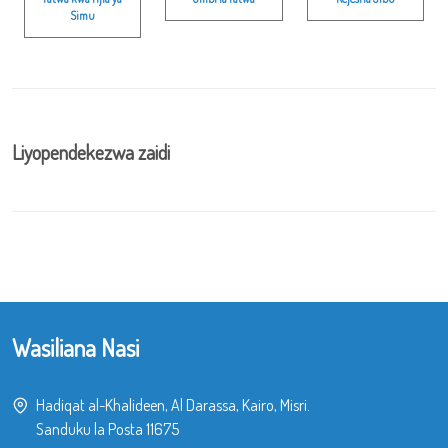
Simu
Liyopendekezwa zaidi
Wasiliana Nasi
Hadiqat al-Khalideen, Al Darassa, Kairo, Misri.
Sanduku la Posta 11675