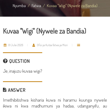
Nyumba
Fatwa
Kuvaa "Wigi" (Nywele za Bandia)
Kuvaa "Wigi" (Nywele za Bandia)
01 Julai 2026
Ofisi ya Kutoa Fatwa ya Misri
QUESTION
Je, inajuzu kuvaa wigi?
ANSWER
Imethibitishwa kisharia kuwa ni haramu kuunga nywele
ikiwa ni kwa madhumuni ya hadaa, udanganyifu, au