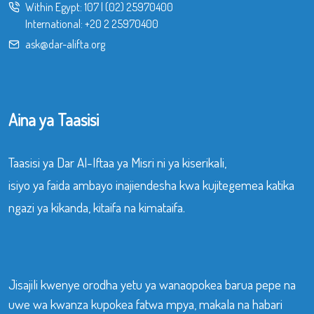
Within Egypt:
107
|
(02) 25970400
International:
+20 2 25970400
ask@dar-alifta.org
Aina ya Taasisi
Taasisi ya Dar Al-Iftaa ya Misri ni ya kiserikali,
isiyo ya faida ambayo inajiendesha kwa kujitegemea katika
ngazi ya kikanda, kitaifa na kimataifa.
Jisajili kwenye orodha yetu ya wanaopokea barua pepe na
uwe wa kwanza kupokea fatwa mpya, makala na habari