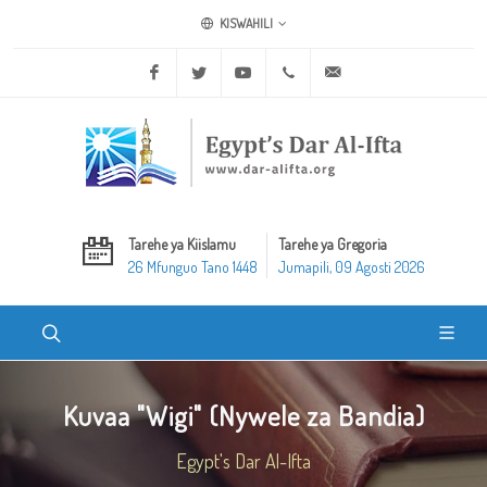
KISWAHILI
Facebook
Twitter
Youtube
+20 2 25970400
ask@dar-alifta.org
Tarehe ya Kiislamu
Tarehe ya Gregoria
26 Mfunguo Tano 1448
Jumapili, 09 Agosti 2026
Kuvaa "Wigi" (Nywele za Bandia)
Egypt's Dar Al-Ifta