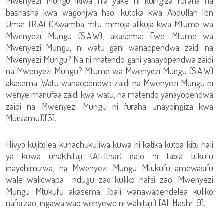
Mwenyezi Mungu ikiwa nia yake ni kuingiza furaha na
bashasha kwa wagonjwa hao; kutoka kwa Abdullah Ibn
Umar (R.A) ((Kwamba mtu mmoja alikuja kwa Mtume wa
Mwenyezi Mungu (S.A.W), akasema: Ewe Mtume wa
Mwenyezi Mungu, ni watu gani wanaopendwa zaidi na
Mwenyezi Mungu? Na ni matendo gani yanayopendwa zaidi
na Mwenyezi Mungu? Mtume wa Mwenyezi Mungu (S.A.W)
akasema: Watu wanaopendwa zaidi na Mwenyezi Mungu ni
wenye manufaa zaidi kwa watu, na matendo yanayopendwa
zaidi na Mwenyezi Mungu ni furaha unayoingiza kwa
Muislamu))[3].
Hivyo kujitolea kunachukuliwa kuwa ni katika kutoa kitu hali
ya kuwa unakihitaji (Al-Ithar) nalo ni tabia tukufu
inayohimizwa; na Mwenyezi Mungu Mtukufu amewasifu
wale waliowapa ndugu zao kuliko nafsi zao; Mwenyezi
Mungu Mtukufu akasema: {bali wanawapendelea kuliko
nafsi zao, ingawa wao wenyewe ni wahitaji.} [Al-Hashr: 9].