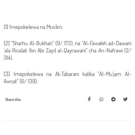
[1] Imepokelewa na Muslim.
[2] "Sharhu Al-Bukhari" (9/ 172), na "Al-Fawakih ad-Dawani
'ala Risalati Ibn Abi Zayd al-Qayrawani" cha An-Nafrawi (2/
314).
[3] Imepokelewa na At-Tabarani katika "Al-Mu'jam Al-
Awsat" (6/ 139).
Share this: