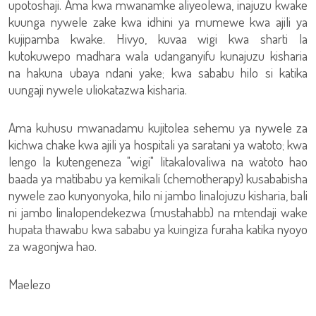
upotoshaji. Ama kwa mwanamke aliyeolewa, inajuzu kwake
kuunga nywele zake kwa idhini ya mumewe kwa ajili ya
kujipamba kwake. Hivyo, kuvaa wigi kwa sharti la
kutokuwepo madhara wala udanganyifu kunajuzu kisharia
na hakuna ubaya ndani yake; kwa sababu hilo si katika
uungaji nywele uliokatazwa kisharia.
Ama kuhusu mwanadamu kujitolea sehemu ya nywele za
kichwa chake kwa ajili ya hospitali ya saratani ya watoto; kwa
lengo la kutengeneza "wigi" litakalovaliwa na watoto hao
baada ya matibabu ya kemikali (chemotherapy) kusababisha
nywele zao kunyonyoka, hilo ni jambo linalojuzu kisharia, bali
ni jambo linalopendekezwa (mustahabb) na mtendaji wake
hupata thawabu kwa sababu ya kuingiza furaha katika nyoyo
za wagonjwa hao.
Maelezo