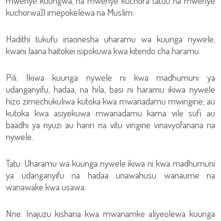
mwenye kuungwa, na mwenye kuchora tatuu na mwenye
kuchorwa)) imepokelewa na Muslim.
Hadithi tukufu inaonesha uharamu wa kuunga nywele;
kwani laana haitokei isipokuwa kwa kitendo cha haramu.
Pili: Ikiwa kuunga nywele ni kwa madhumuni ya
udanganyifu, hadaa, na hila, basi ni haramu ikiwa nywele
hizo zimechukuliwa kutoka kwa mwanadamu mwingine, au
kutoka kwa asiyekuwa mwanadamu kama vile sufi au
baadhi ya nyuzi au hariri na vitu vingine vinavyofanana na
nywele.
Tatu: Uharamu wa kuunga nywele ikiwa ni kwa madhumuni
ya udanganyifu na hadaa unawahusu wanaume na
wanawake kwa usawa.
Nne: Inajuzu kisharia kwa mwanamke aliyeolewa kuunga