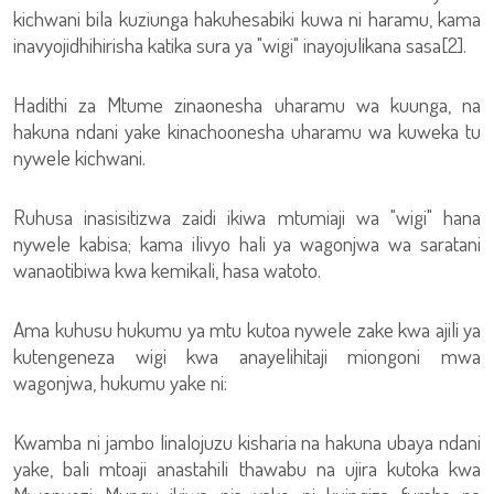
kichwani bila kuziunga hakuhesabiki kuwa ni haramu, kama
inavyojidhihirisha katika sura ya "wigi" inayojulikana sasa[2].
Hadithi za Mtume zinaonesha uharamu wa kuunga, na
hakuna ndani yake kinachoonesha uharamu wa kuweka tu
nywele kichwani.
Ruhusa inasisitizwa zaidi ikiwa mtumiaji wa "wigi" hana
nywele kabisa; kama ilivyo hali ya wagonjwa wa saratani
wanaotibiwa kwa kemikali, hasa watoto.
Ama kuhusu hukumu ya mtu kutoa nywele zake kwa ajili ya
kutengeneza wigi kwa anayelihitaji miongoni mwa
wagonjwa, hukumu yake ni:
Kwamba ni jambo linalojuzu kisharia na hakuna ubaya ndani
yake, bali mtoaji anastahili thawabu na ujira kutoka kwa