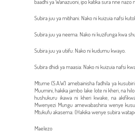
baadhi ya Wanazuoni, ipo katika sura nne nazo n
Subira juu ya mitihani: Nako ni kuizuia nafsi ku
Subira juu ya neema: Nako ni kuzifunga kwa sh
Subira juu ya utiifu: Nako ni kudumu kwayo.
Subira dhidi ya maasia: Nako ni kuizuia nafsi kw
Mtume (S.A.W) amebainisha fadhila ya kusubiri
Muumini, hakika jambo lake lote ni kheri, na hi
hushukuru ikawa ni kheri kwake, na akifikw
Mwenyezi Mungu amewabashiria wenye kusu
Mtukufu akasema: {Hakika wenye subira watapewa
Maelezo