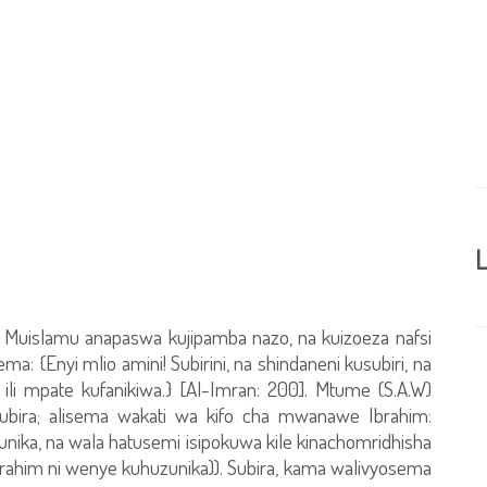
L
 Muislamu anapaswa kujipamba nazo, na kuizoeza nafsi
 {Enyi mlio amini! Subirini, na shindaneni kusubiri, na
i mpate kufanikiwa.} [Al-Imran: 200]. Mtume (S.A.W)
 subira; alisema wakati wa kifo cha mwanawe Ibrahim:
unika, na wala hatusemi isipokuwa kile kinachomridhisha
brahim ni wenye kuhuzunika)). Subira, kama walivyosema