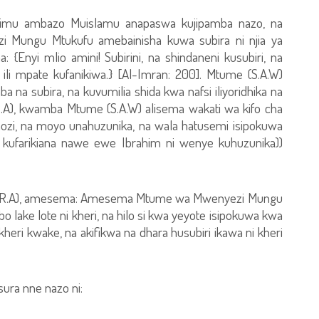
himu ambazo Muislamu anapaswa kujipamba nazo, na
zi Mungu Mtukufu amebainisha kuwa subira ni njia ya
Enyi mlio amini! Subirini, na shindaneni kusubiri, na
i mpate kufanikiwa.} [Al-Imran: 200]. Mtume (S.A.W)
a na subira, na kuvumilia shida kwa nafsi iliyoridhika na
R.A), kwamba Mtume (S.A.W) alisema wakati wa kifo cha
hozi, na moyo unahuzunika, na wala hatusemi isipokuwa
a kufarikiana nawe ewe Ibrahim ni wenye kuhuzunika))
nan (R.A), amesema: Amesema Mtume wa Mwenyezi Mungu
bo lake lote ni kheri, na hilo si kwa yeyote isipokuwa kwa
heri kwake, na akifikwa na dhara husubiri ikawa ni kheri
ura nne nazo ni: