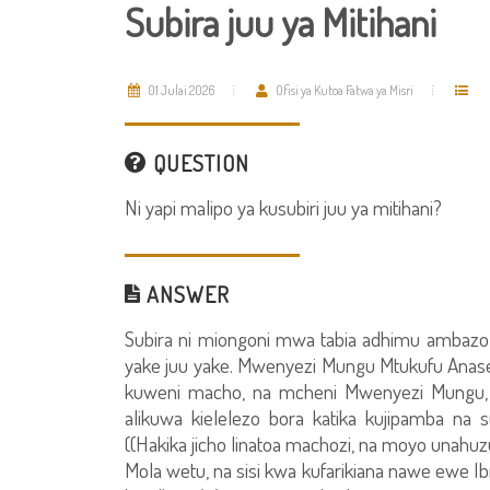
Subira juu ya Mitihani
01 Julai 2026
Ofisi ya Kutoa Fatwa ya Misri
QUESTION
Ni yapi malipo ya kusubiri juu ya mitihani?
ANSWER
Subira ni miongoni mwa tabia adhimu ambazo
yake juu yake. Mwenyezi Mungu Mtukufu Anasema:
kuweni macho, na mcheni Mwenyezi Mungu, il
alikuwa kielelezo bora katika kujipamba na
((Hakika jicho linatoa machozi, na moyo unahuz
Mola wetu, na sisi kwa kufarikiana nawe ewe I