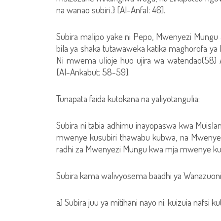
na wanao subiri.} [Al-Anfal: 46].
Subira malipo yake ni Pepo, Mwenyezi Mung
bila ya shaka tutawaweka katika maghorofa ya
Ni mwema ulioje huo ujira wa watendao(58) 
[Al-Ankabut: 58-59].
Tunapata faida kutokana na yaliyotangulia:
Subira ni tabia adhimu inayopaswa kwa Muis
mwenye kusubiri thawabu kubwa, na Mwenyezi
radhi za Mwenyezi Mungu kwa mja mwenye kus
Subira kama walivyosema baadhi ya Wanazuoni i
a) Subira juu ya mitihani nayo ni: kuizuia nafs