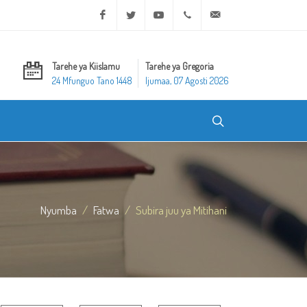
Facebook
Twitter
Youtube
+20 2 25970400
ask@dar-alifta.org
Tarehe ya Kiislamu
Tarehe ya Gregoria
24 Mfunguo Tano 1448
Ijumaa, 07 Agosti 2026
Nyumba
Fatwa
Subira juu ya Mitihani