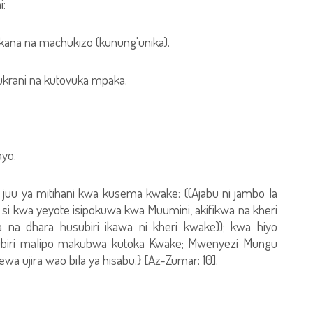
i:
tokana na machukizo (kunung'unika).
ukrani na kutovuka mpaka.
ayo.
 juu ya mitihani kwa kusema kwake: ((Ajabu ni jambo la
lo si kwa yeyote isipokuwa kwa Muumini, akifikwa na kheri
a na dhara husubiri ikawa ni kheri kwake)); kwa hiyo
biri malipo makubwa kutoka Kwake; Mwenyezi Mungu
 ujira wao bila ya hisabu.} [Az-Zumar: 10].