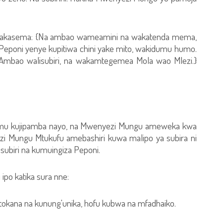
u akasema: {Na ambao wameamini na wakatenda mema,
 Peponi yenye kupitiwa chini yake mito, wakidumu humo.
Ambao walisubiri, na wakamtegemea Mola wao Mlezi.}
lamu kujipamba nayo, na Mwenyezi Mungu ameweka kwa
 Mungu Mtukufu amebashiri kuwa malipo ya subira ni
ubiri na kumuingiza Peponi.
po katika sura nne:
i kutokana na kunung'unika, hofu kubwa na mfadhaiko.