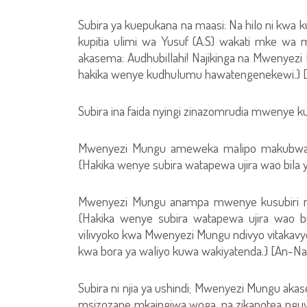
Subira ya kuepukana na maasi: Na hilo ni kw
kupitia ulimi wa Yusuf (A.S) wakati mke wa m
akasema: Audhubillahi! Najikinga na Mwenyez
hakika wenye kudhulumu hawatengenekewi.} [Y
Subira ina faida nyingi zinazomrudia mwenye k
Mwenyezi Mungu ameweka malipo makubwa 
{Hakika wenye subira watapewa ujira wao bila y
Mwenyezi Mungu anampa mwenye kusubiri ma
{Hakika wenye subira watapewa ujira wao bil
vilivyoko kwa Mwenyezi Mungu ndivyo vitakavyo b
kwa bora ya waliyo kuwa wakiyatenda.} [An-Nah
Subira ni njia ya ushindi; Mwenyezi Mungu ak
msizozane mkaingiwa woga, na zikapotea nguv