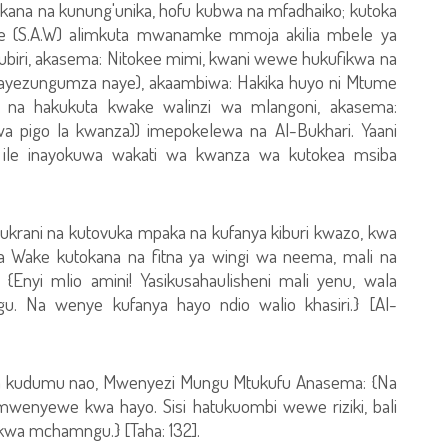
utokana na kunung'unika, hofu kubwa na mfadhaiko; kutoka
e (S.A.W) alimkuta mwanamke mmoja akilia mbele ya
biri, akasema: Nitokee mimi, kwani wewe hukufikwa na
anayezungumza naye), akaambiwa: Hakika huyo ni Mtume
, na hakukuta kwake walinzi wa mlangoni, akasema:
 wa pigo la kwanza)) imepokelewa na Al-Bukhari. Yaani
ni ile inayokuwa wakati wa kwanza wa kutokea msiba
hukrani na kutovuka mpaka na kufanya kiburi kwazo, kwa
Wake kutokana na fitna ya wingi wa neema, mali na
nyi mlio amini! Yasikusahaulisheni mali yenu, wala
 Na wenye kufanya hayo ndio walio khasiri.} [Al-
dhi na kudumu nao, Mwenyezi Mungu Mtukufu Anasema: {Na
wenyewe kwa hayo. Sisi hatukuombi wewe riziki, bali
kwa mchamngu.} [Taha: 132].