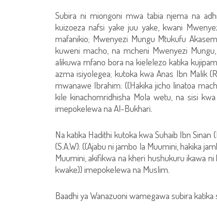
Subira ni miongoni mwa tabia njema na ad
kuizoeza nafsi yake juu yake, kwani Mwenye
mafanikio; Mwenyezi Mungu Mtukufu Akasema: {
kuweni macho, na mcheni Mwenyezi Mungu, il
alikuwa mfano bora na kielelezo katika kujipamb
azma isiyolegea; kutoka kwa Anas Ibn Malik (
mwanawe Ibrahim: ((Hakika jicho linatoa mac
kile kinachomridhisha Mola wetu, na sisi kw
imepokelewa na Al-Bukhari.
Na katika Hadithi kutoka kwa Suhaib Ibn Si
(S.A.W): ((Ajabu ni jambo la Muumini, hakika jam
Muumini, akifikwa na kheri hushukuru ikawa ni k
kwake)) imepokelewa na Muslim.
Baadhi ya Wanazuoni wamegawa subira katika s