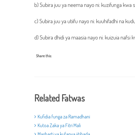
b) Subira juu ya neema nayo ni: kuzifunga kwa 
c) Subira juu ya utiifu nayo ni: kuuhifadhi na ku
d) Subira dhidi ya maasia nayo ni: kuizuia nafsi 
Share this:
Related Fatwas
Kufidia funga za Ramadhani
Kutoa Zaka ya Fitri Mali
Masharti ya kufanya jitihada