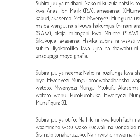
Subira juu ya mitihani: Nako ni kuizuia nafsi k
kwa Anas Ibn Malik (R.A), amesema: ((Mtum
kaburi, akasema: Mche Mwenyezi Mungu na usu
msiba wangu, na alikuwa hakumjua (ni nani 
(S.A.W), akaja mlangoni kwa Mtume (S.A.W)
Sikukujua, akasema: Hakika subira ni wakati
subira iliyokamilika kwa ujira na thawabu 
unaoupiga moyo ghafla.
Subira juu ya neema: Nako ni kuzifunga kwa s
hiyo Mwenyezi Mungu amewahadharisha waja 
watoto, Mwenyezi Mungu Mtukufu Akasema: {E
watoto wenu, kumkumbuka Mwenyezi Mungu.
Munafiqun: 9].
Subira juu ya utiifu: Na hilo ni kwa kuuhifa
waamrishe watu wako kuswali, na uendelee m
Sisi ndio tunakuruzuku. Na mwisho mwema ni 