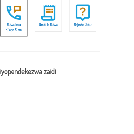
Fatwa kwa
Ombi la Fatwa
Rejesha Jibu
njia ya Simu
iyopendekezwa zaidi