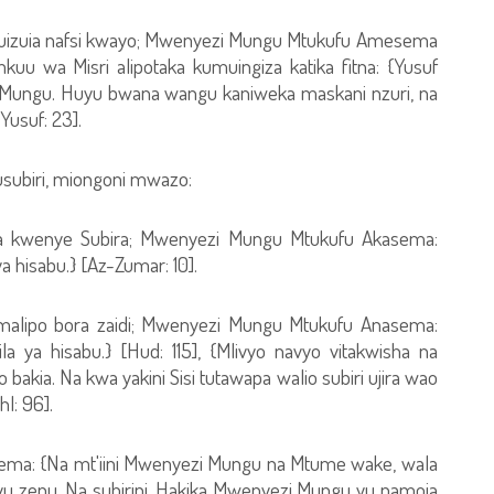
a kuizuia nafsi kwayo; Mwenyezi Mungu Mtukufu Amesema
kuu wa Misri alipotaka kumuingiza katika fitna: {Yusuf
i Mungu. Huyu bwana wangu kaniweka maskani nzuri, na
usuf: 23].
usubiri, miongoni mwazo:
kwenye Subira; Mwenyezi Mungu Mtukufu Akasema:
a hisabu.} [Az-Zumar: 10].
lipo bora zaidi; Mwenyezi Mungu Mtukufu Anasema:
a ya hisabu.} [Hud: 115], {Mlivyo navyo vitakwisha na
akia. Na kwa yakini Sisi tutawapa walio subiri ujira wao
l: 96].
asema: {Na mt'iini Mwenyezi Mungu na Mtume wake, wala
u zenu. Na subirini. Hakika Mwenyezi Mungu yu pamoja