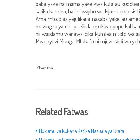
baba yake na mama yake kwa kufa au kupotea a
katika kumlea, bali ni wajibu wa kijamii unaosisit
Ama mtoto asiyejulikana nasaba yake au ameok
mazingira ya dini ya Kiislamu ikiwa yupo katik
hii waislamu wanawajibika kumlea mtoto wa ain
Mwenyezi Mungu Mtukufu ni mjuzi zaidi wa yot
Share this:
Related Fatwas
Hukumu ya Kukana Katika Masuala ya Utata