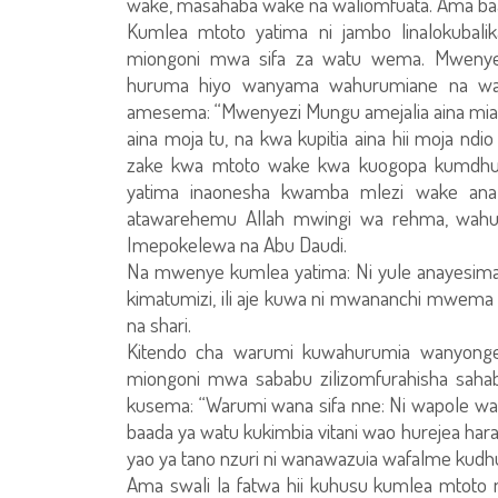
wake, masahaba wake na waliomfuata. Ama baa
Kumlea mtoto yatima ni jambo linalokubalika 
miongoni mwa sifa za watu wema. Mwenye
huruma hiyo wanyama wahurumiane na wana
amesema: “Mwenyezi Mungu amejalia aina mia za
aina moja tu, na kwa kupitia aina hii moja n
zake kwa mtoto wake kwa kuogopa kumdhu
yatima inaonesha kwamba mlezi wake an
atawarehemu Allah mwingi wa rehma, wahuru
Imepokelewa na Abu Daudi.
Na mwenye kumlea yatima: Ni yule anayesim
kimatumizi, ili aje kuwa ni mwananchi mwem
na shari.
Kitendo cha warumi kuwahurumia wanyonge
miongoni mwa sababu zilizomfurahisha sahab
kusema: “Warumi wana sifa nne: Ni wapole waka
baada ya watu kukimbia vitani wao hurejea hara
yao ya tano nzuri ni wanawazuia wafalme kud
Ama swali la fatwa hii kuhusu kumlea mtoto 