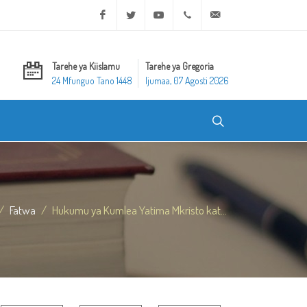
Facebook
Twitter
Youtube
+20 2 25970400
ask@dar-alifta.org
Tarehe ya Kiislamu
Tarehe ya Gregoria
24 Mfunguo Tano 1448
Ijumaa, 07 Agosti 2026
Fatwa
Hukumu ya Kumlea Yatima Mkristo kat...