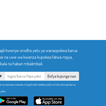
sajili kwenye orodha yetu ya wanaopokea barua
pe na uwe wa kwanza kupokea fatwa mpya,
ala na habari mbalimbali.
Bofya kujiunga nasi
e na wasiwasi wowote, tutayalinda maelezo yako na hatutaitupa barua
 yako.