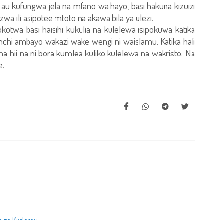
u kufungwa jela na mfano wa hayo, basi hakuna kizuizi
izwa ili asipotee mtoto na akawa bila ya ulezi.
otwa basi haisihi kukulia na kulelewa isipokuwa katika
a nchi ambayo wakazi wake wengi ni waislamu. Katika hali
a hii na ni bora kumlea kuliko kulelewa na wakristo. Na
e.