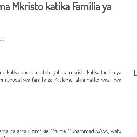
 Mkristo katika Familia ya
836
mu katika kumlea mtoto yatima mkristo katika familia ya
L
ni ruhusa kwa familia za Kiislamu lakini haliko wazi kwa
hema na amani zimfikie Mtume Muhammad S.A.W., watu