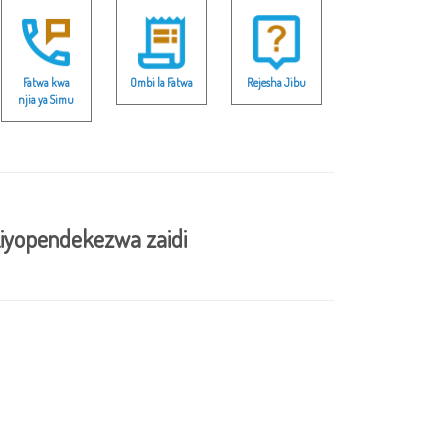
Fatwa kwa
Ombi la Fatwa
Rejesha Jibu
njia ya Simu
iyopendekezwa zaidi