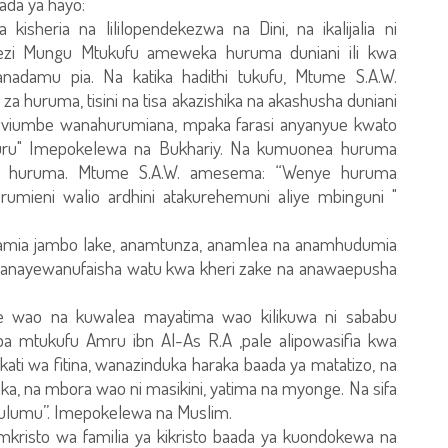
da ya hayo:
kisheria na lililopendekezwa na Dini, na ikalijalia ni
zi Mungu Mtukufu ameweka huruma duniani ili kwa
damu pia. Na katika hadithi tukufu, Mtume S.A.W.
 huruma, tisini na tisa akazishika na akashusha duniani
dio viumbe wanahurumiana, mpaka farasi anyanyue kwato
ru" Imepokelewa na Bukhariy. Na kumuonea huruma
a huruma. Mtume S.A.W. amesema: “Wenye huruma
mieni walio ardhini atakurehemuni aliye mbinguni "
amia jambo lake, anamtunza, anamlea na anamhudumia
a anayewanufaisha watu kwa kheri zake na anawaepusha
 wao na kuwalea mayatima wao kilikuwa ni sababu
a mtukufu Amru ibn Al-As R.A ,pale alipowasifia kwa
ti wa fitina, wanazinduka haraka baada ya matatizo, na
ka, na mbora wao ni masikini, yatima na myonge. Na sifa
hulumu”. Imepokelewa na Muslim.
mkristo wa familia ya kikristo baada ya kuondokewa na