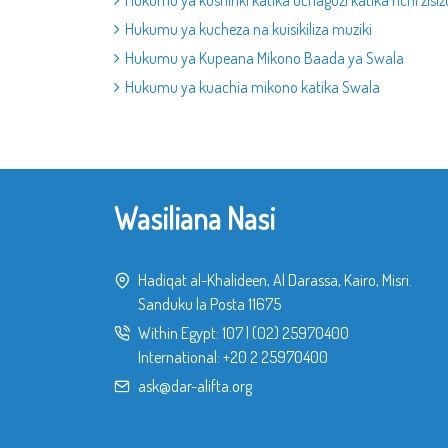
Hukumu ya kushiriki katika uchaguzi katika nchi zisiz
Hukumu ya kucheza na kuisikiliza muziki
Hukumu ya Kupeana Mikono Baada ya Swala
Hukumu ya kuachia mikono katika Swala
Wasiliana Nasi
Hadiqat al-Khalideen, Al Darassa, Kairo, Misri.
Sanduku la Posta 11675
Within Egypt:
107
|
(02) 25970400
International:
+20 2 25970400
ask@dar-alifta.org