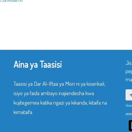
o za Kiislamu
Aina ya Taasisi
Ji
pe
mak
Taasisi ya Dar Al-Iftaa ya Misri ni ya kiserikali,
isiyo ya faida ambayo inajiendesha kwa
kujitegemea katika ngazi ya kikanda, kitaifa na
Usiw
kimataifa.
pepe