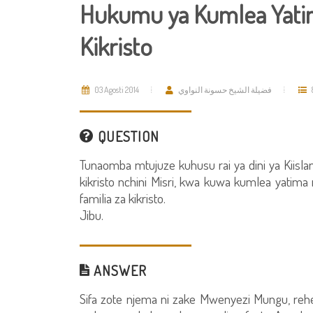
Hukumu ya Kumlea Yatima
Kikristo
03 Agosti 2014
فضيلة الشيخ حسونة النواوي
QUESTION
Tunaomba mtujuze kuhusu rai ya dini ya Kiisla
kikristo nchini Misri, kwa kuwa kumlea yatima 
familia za kikristo.
Jibu.
ANSWER
Sifa zote njema ni zake Mwenyezi Mungu, re