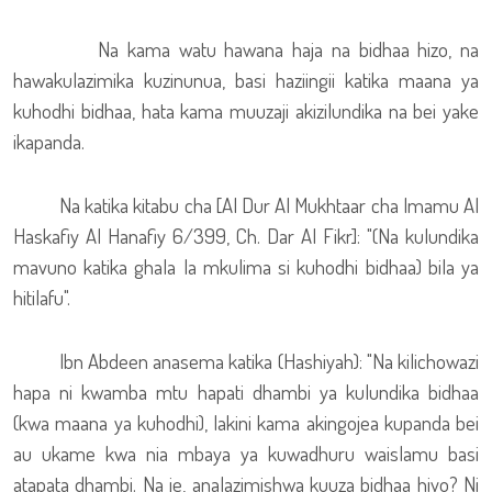
Na kama watu hawana haja na bidhaa hizo, na
hawakulazimika kuzinunua, basi haziingii katika maana ya
kuhodhi bidhaa, hata kama muuzaji akizilundika na bei yake
ikapanda.
Na katika kitabu cha [Al Dur Al Mukhtaar cha Imamu Al
Haskafiy Al Hanafiy 6/399, Ch. Dar Al Fikr]: "(Na kulundika
mavuno katika ghala la mkulima si kuhodhi bidhaa) bila ya
hitilafu".
Ibn Abdeen anasema katika (Hashiyah): "Na kilichowazi
hapa ni kwamba mtu hapati dhambi ya kulundika bidhaa
(kwa maana ya kuhodhi), lakini kama akingojea kupanda bei
au ukame kwa nia mbaya ya kuwadhuru waislamu basi
atapata dhambi. Na je, analazimishwa kuuza bidhaa hiyo? Ni