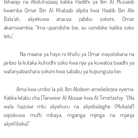
Bihaiqiy na Abdulrazaaq katika Hadithi ya Ibn Al Musaeib
kwamba Omar Bin Al Khataab alipita kwa Haatib Bin Abi
Bala'ah, aliyekuwa anauza zabibu sokoni, Omar
akamwambia: "Ima upandishe bei, au uondoke katika soko
letu".
Na maana ya hayo ni khofu ya Omar inayotokana na
jaribio la kutaka kuhodhi soko kwa njia ya kuwatoa baadhi ya
wafanyabiashara sokoni kwa sababu ya kupunguza bei.
Ama kwa umbo la pili; Ibn Abdeen amelielezea vyema.
Katika kitabu cha [Tanweer Al Absaar kwa Al Timirtashiy: "(Na
wala hazuiwi mtu aliyehuru na aliyebaleghe (Mukalaf)
isipokuwa mufti mbaya, mganga mjinga na mjanja
aliyefilisika)".