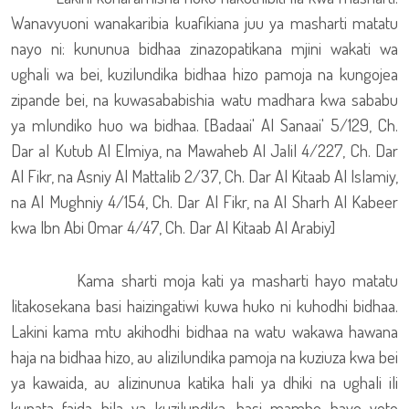
Wanavyuoni wanakaribia kuafikiana juu ya masharti matatu
nayo ni: kununua bidhaa zinazopatikana mjini wakati wa
ughali wa bei, kuzilundika bidhaa hizo pamoja na kungojea
zipande bei, na kuwasababishia watu madhara kwa sababu
ya mlundiko huo wa bidhaa. [Badaai' Al Sanaai' 5/129, Ch.
Dar al Kutub Al Elmiya, na Mawaheb Al Jalil 4/227, Ch. Dar
Al Fikr, na Asniy Al Mattalib 2/37, Ch. Dar Al Kitaab Al Islamiy,
na Al Mughniy 4/154, Ch. Dar Al Fikr, na Al Sharh Al Kabeer
kwa Ibn Abi Omar 4/47, Ch. Dar Al Kitaab Al Arabiy]
Kama sharti moja kati ya masharti hayo matatu
litakosekana basi haizingatiwi kuwa huko ni kuhodhi bidhaa.
Lakini kama mtu akihodhi bidhaa na watu wakawa hawana
haja na bidhaa hizo, au alizilundika pamoja na kuziuza kwa bei
ya kawaida, au alizinunua katika hali ya dhiki na ughali ili
kupata faida bila ya kuzilundika, basi mambo hayo yote