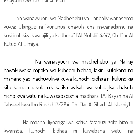
Enaya 10/58. Ch. Dar Al Fikr]
Na wanavyuoni wa Madhehebu ya Hanbaliy wanasema
kuwa: Ulanguzi ni "kununua chakula cha mwanadamu na
kukilimbikiza kwa ajili ya kudhuru". [Al Mubdii' 4/47, Ch. Dar Al
Kutub Al Elmiya]
Na wanavyuoni wa madhehebu ya Malikiy
hawakuweka mpaka wa kuhodhi bidhaa, lakini kutokana na
maneno yao inachukuliwa kuwa kuhodhi bidhaa ni kulundikia
kitu kama chakula n.k katika wakati wa kuhitajika chakula
hicho kwa watu na kuwasababishia
madhara. [Al Bayan na Al
Tahseel kwa Ibn Rushd 17/284, Ch. Dar Al Gharb Al Islamiy].
Na maana iliyoangaliwa katika fafanuzi zote hizo ni
kwamba, kuhodhi bidhaa ni kuwabana watu na