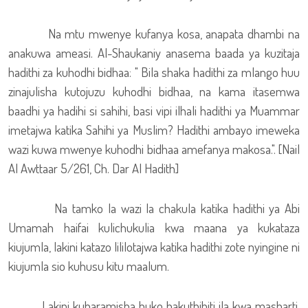
Na mtu mwenye kufanya kosa, anapata dhambi na
anakuwa ameasi. Al-Shaukaniy anasema baada ya kuzitaja
hadithi za kuhodhi bidhaa: " Bila shaka hadithi za mlango huu
zinajulisha kutojuzu kuhodhi bidhaa, na kama itasemwa
baadhi ya hadihi si sahihi, basi vipi ilhali hadithi ya Muammar
imetajwa katika Sahihi ya Muslim? Hadithi ambayo imeweka
wazi kuwa mwenye kuhodhi bidhaa amefanya makosa.". [Nail
Al Awttaar 5/261, Ch. Dar Al Hadith]
Na tamko la wazi la chakula katika hadithi ya Abi
Umamah haifai kulichukulia kwa maana ya kukataza
kiujumla, lakini katazo lililotajwa katika hadithi zote nyingine ni
kiujumla sio kuhusu kitu maalum.
Lakini kuharamisha huko hakuthibiti ila kwa masharti.