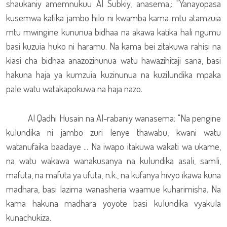
shaukaniy amemnukuu Al Subkiy, anasema,: "Yanayopasa
kusemwa katika jambo hilo ni kwamba kama mtu atamzuia
mtu mwingine kununua bidhaa na akawa katika hali ngumu
basi kuzuia huko ni haramu. Na kama bei zitakuwa rahisi na
kiasi cha bidhaa anazozinunua watu hawazihitaji sana, basi
hakuna haja ya kumzuia kuzinunua na kuzilundika mpaka
pale watu watakapokuwa na haja nazo.
Al Qadhi Husain na Al-rabaniy wanasema: "Na pengine
kulundika ni jambo zuri lenye thawabu, kwani watu
watanufaika baadaye ... Na iwapo itakuwa wakati wa ukame,
na watu wakawa wanakusanya na kulundika asali, samli,
mafuta, na mafuta ya ufuta, n.k., na kufanya hivyo ikawa kuna
madhara, basi lazima wanasheria waamue kuharimisha. Na
kama hakuna madhara yoyote basi kulundika vyakula
kunachukiza.