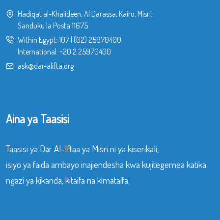
Hadiqat al-Khalideen, Al Darassa, Kairo, Misri.
Sanduku la Posta 11675
Within Egypt:
107
|
(02) 25970400
International:
+20 2 25970400
ask@dar-alifta.org
Aina ya Taasisi
Taasisi ya Dar Al-Iftaa ya Misri ni ya kiserikali,
isiyo ya faida ambayo inajiendesha kwa kujitegemea katika
ngazi ya kikanda, kitaifa na kimataifa.