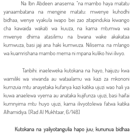
Na Ibn Abdeen anasema: "na mambo haya matatu
yanaambatana na mengine matatu: mwenye kuhodhi
bidhaa, wenye vyakula iwapo bei zao zitapindukia kiwango
cha kawaida wakati wa kuuza, na kama mtumwa wa
mwenye dhima atasilimu na bwana wake akakataa
kumwuza, basi jaji ana haki kumwuza. Nilisema: na mlango
wa kuamrishana mambo mema ni mpana kuliko hivi ilivyo.
Tanbihi: inaeleweka kutokana na hayo, haijuzu kwa
wamiliki wa viwanda au wataalamu wa kazi za mkononi
kumzuia mtu anayetaka kufanya kazi katika ujuzi wao hali ya
kuwa anaelewa vyema au anataka kujifunza ujuzi, basi haifai
kumnyima mtu huyo ujuzi, kama ilivyotolewa fatwa katika
Alhamidiya. [Rad Al Mukhtaar, 6/148]
Kutokana na yaliyotangulia hapo juu; kununua bidhaa