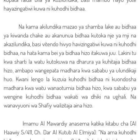
hayazingatiwi kuwa ni kuhodhi bidhaa.
Na kama akilundika mazao ya shamba lake au bidhaa
ya kiwanda chake au akanunua bidhaa kutoka nje ya mji na
akazilundika, basi vitendo hivyo havizingatiwi kuwa ni kuhodhi
bidhaa, na hata kama bei ya bidhaa hizo itakuwa juu. Lakini tu
kwa sharti la watu kutokuwa na dharura ya kuhitajia bidhaa
hizo, ambapo wangepata madhara kwa sababu ya ulundikaji
huo. Kwani lengo la kuzuia kuhodhi bidhaa ni kuondosha
madhara kwa watu wanaotumia bidhaa hizo, kwa sababu ya
wengine kuhodhi bidhaa wakati wa dhiki na ughali. Na
wanavyuoni wa Shafiy walizitaja aina hizo.
Imamu Al Mawardiy anasema katika kitabu cha [Al
Haawiy 5/411, Ch. Dar Al Kutub Al Elmiya]: "Na ama kuhodhi