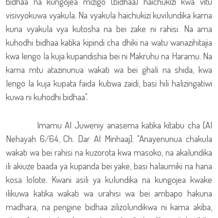
bidhaa na kungojea mizigo (bidhaa) haichukizi kwa vitu
visivyokuwa vyakula. Na vyakula haichukizi kuvilundika kama
kuna vyakula vya kutosha na bei zake ni rahisi. Na ama
kuhodhi bidhaa katika kipindi cha dhiki na watu wanazihitajia
kwa lengo la kuja kupandishia bei ni Makruhu na Haramu. Na
kama mtu atazinunua wakati wa bei ghali na shida, kwa
lengo la kuja kupata faida kubwa zaidi, basi hili halizingatiwi
kuwa ni kuhodhi bidhaa".
Imamu Al Juweniy anasema katika kitabu cha [Al
Nehayah 6/64, Ch. Dar Al Minhaaj]: "Anayenunua chakula
wakati wa bei rahisi na kuzorota kwa masoko, na akalundika
ili akiuze baada ya kupanda bei yake, basi halaumiki na hana
kosa lolote. Kwani asili ya kulundika na kungojea kwake
ilikuwa katika wakati wa urahisi wa bei ambapo hakuna
madhara, na pengine bidhaa zilizolundikwa ni kama akiba,