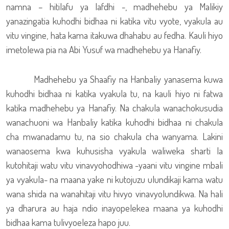
namna – hitilafu ya lafdhi -, madhehebu ya Malikiy
yanazingatia kuhodhi bidhaa ni katika vitu vyote, vyakula au
vitu vingine, hata kama itakuwa dhahabu au fedha. Kauli hiyo
imetolewa pia na Abi Yusuf wa madhehebu ya Hanafiy.
Madhehebu ya Shaafiy na Hanbaliy yanasema kuwa
kuhodhi bidhaa ni katika vyakula tu, na kauli hiyo ni fatwa
katika madhehebu ya Hanafiy. Na chakula wanachokusudia
wanachuoni wa Hanbaliy katika kuhodhi bidhaa ni chakula
cha mwanadamu tu, na sio chakula cha wanyama. Lakini
wanaosema kwa kuhusisha vyakula waliweka sharti la
kutohitaji watu vitu vinavyohodhiwa -yaani vitu vingine mbali
ya vyakula- na maana yake ni kutojuzu ulundikaji kama watu
wana shida na wanahitaji vitu hivyo vinavyolundikwa. Na hali
ya dharura au haja ndio inayopelekea maana ya kuhodhi
bidhaa kama tulivyoeleza hapo juu.