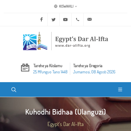
KISWAHILI
Facebook
Twitter
Youtube
+20 2 25970400
ask@dar-alifta.org
Tarehe ya Kiislamu
Tarehe ya Gregoria
25 Mfunguo Tano 1448
Jumamosi, 08 Agosti 2026
Kuhodhi Bidhaa (Ulanguzi)
Egypt's Dar Al-Ifta