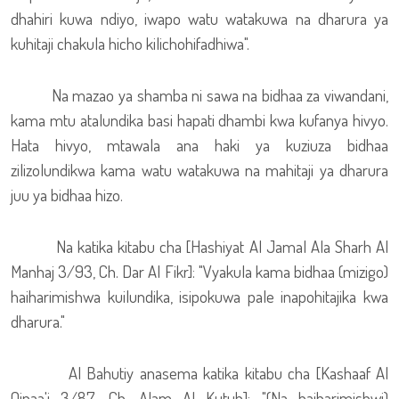
dhahiri kuwa ndiyo, iwapo watu watakuwa na dharura ya
kuhitaji chakula hicho kilichohifadhiwa".
Na mazao ya shamba ni sawa na bidhaa za viwandani,
kama mtu atalundika basi hapati dhambi kwa kufanya hivyo.
Hata hivyo, mtawala ana haki ya kuziuza bidhaa
zilizolundikwa kama watu watakuwa na mahitaji ya dharura
juu ya bidhaa hizo.
Na katika kitabu cha [Hashiyat Al Jamal Ala Sharh Al
Manhaj 3/93, Ch. Dar Al Fikr]: "Vyakula kama bidhaa (mizigo)
haiharimishwa kuilundika, isipokuwa pale inapohitajika kwa
dharura."
Al Bahutiy anasema katika kitabu cha [Kashaaf Al
Qinaa'i 3/87, Ch. Alam Al Kutub]: "(Na haiharimishwi)