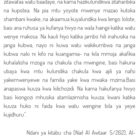
zitawafaa watu baadaye, na kama hazikulundikwa zitaharibika
na kupotea. Na pia mtu yoyote mwenye mazao kutoka
shambani kwake, na akaamua kuyalundika kwa lengo lolote,
basi ana ruhusa ya kufanya hivyo na wala haingii katika watu
wenye makosa. Na kauli hiyo katika jambo hili inahusika na
janga kubwa, nayo ni kuwa watu wakikumbwa na janga
kubwa nalo ni kifo na kuangamia- na kila mmoja akafikia
kuhalalisha mzoga na chakula cha mwingine, basi hakuna
ubaya kwa mtu kulundika chakula kwa ajili ya nafsi
yakemwenyewe na familia yake kwa mwaka mzima.Basi
anapaswa kuuza kwa kilichozidi. Na kama hakufanya hivyo
basi kiongozi mhusika atamlazimisha kuuza; kwani katika
kuuza huko ni faida kwa watu wengine bila ya yeye
kujidhuru”.
Ndani ya kitabu cha [Nail Al Awtaar 5/262], Al-