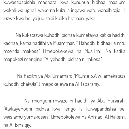
kuwasababishia madhara, kwa kununua bidhaa maalum
wakati wa ughali wake na kuizuia ingawa watu wanaihitajia, ili
iuzwe kwa bei ya juu zaidi kuliko thamani yake.
Na kukatazwa kuhodhi bidhaa kumetajwa katika hadithi
kadhaa, kama hadithi ya Muammar: " Hahodhi bidhaa ila mtu
mtenda makosa" [Imepokekewa na Musilim]. Na katika
mapokezi mengine: "Aliyehodhi bidhaa ni mkosa".
Na hadithi ya Abi Umamah: "Mtume S.A.W. amekataza
kuhodhi chakula" [Imepokelewa na Al Tabaraniy]
Na miongoni mwazo ni hadithi ya Abu Hurairah:
"Atakayehodhi bidhaa kwa lengo la kuwapandishia bei
waislamu yumakosani" [Imepokolewa na Ahmad, Al Hakem,
na Al Bihaiqiy].