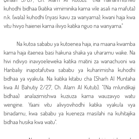
kuhodhi bidhaa (katika vimiminika kama vile asali na mafuta)
n.k. (wala) kuhodhi (nyasi kavu za wanyama); kwani haja kwa
vitu hivyo haienei kama ilivyo katika nguo na wanyama."
Na kutoa sababu ya kutoenea haja, ina maana kwamba
kama haja itaenea basi hakuna shaka ya uharamu wake. Na
hivi ndivyo inavyoeleweka katika matini za wanachuoni wa
Hanbaliy inapotafutwa sababu ya kuharimisha kuhodhi
bidhaa ya vyakula. Na katika kitabu cha [Sharh Al Muntaha
kwa Al Bahutiy 2/27, Ch. Alam Al Kutub]: "(Na mlundikaji
bidhaa) analazimishwa kuziuza kama wauzavyo watu
wengine. Yaani vitu alivyovihodhi katika vyakula vya
binadamu, kwa sababu ya kueneza masilahi na kuhitajika
bidhaa husika kwa watu".