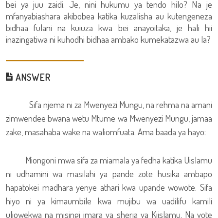
bei ya juu zaidi. Je, nini hukumu ya tendo hilo? Na je
mfanyabiashara akibobea katika kuzalisha au kutengeneza
bidhaa fulani na kuiuza kwa bei anayoitaka, je hali hii
inazingatiwa ni kuhodhi bidhaa ambako kumekatazwa au la?
ANSWER
Sifa njema ni za Mwenyezi Mungu, na rehma na amani
zimwendee bwana wetu Mtume wa Mwenyezi Mungu, jamaa
zake, masahaba wake na waliomfuata. Ama baada ya hayo:
Miongoni mwa sifa za miamala ya fedha katika Uislamu
ni udhamini wa masilahi ya pande zote husika ambapo
hapatokei madhara yenye athari kwa upande wowote. Sifa
hiyo ni ya kimaumbile kwa mujibu wa uadilifu kamili
uliowekwa na misingi imara ya sheria ya Kiislamu. Na yote