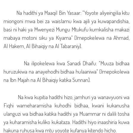
Na hadithi ya Maaqil Bin Yasaar: "Yoyote aliyeingilia kitu
miongoni mwa bei za waislamu kwa ajili ya kuwapandishia,
basi ni haki ya Mwenyezi Mungu Mtukufu kumkalisha makazi
mabaya motoni siku ya Kiyama" [Imepokelewa na Ahmad,
Al Hakem, Al Bihaiqiy na Al Tabaraniy].
Na ilipokelewa kwa Sanadi Dhaifu: "Muuza bidhaa
huruzukiwa na anayehodhi bidhaa hulaaniwa" [Imepokolewa
na Ibn Majah na Al Bihaiqiy katika Sunnan].
Na kwa kupitia hadithi hizo, jamhuri ya wanavyuoni wa
Fiqhi wameharamisha kuhodhi bidhaa, kwani kukanusha
ulanguzi wa bidhaa katika hadithi ya Muammar ni dalili tosha
ya kuharamisha kuliko kukataza. Hadithi hiyo inaashiria kuwa
hakuna ruhusa kwa mtu yoyote kufanya kitendo hicho.