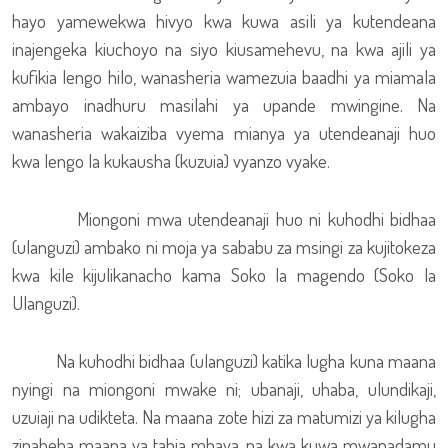
hayo yamewekwa hivyo kwa kuwa asili ya kutendeana
inajengeka kiuchoyo na siyo kiusamehevu, na kwa ajili ya
kufikia lengo hilo, wanasheria wamezuia baadhi ya miamala
ambayo inadhuru masilahi ya upande mwingine. Na
wanasheria wakaiziba vyema mianya ya utendeanaji huo
kwa lengo la kukausha (kuzuia) vyanzo vyake.
Miongoni mwa utendeanaji huo ni kuhodhi bidhaa
(ulanguzi) ambako ni moja ya sababu za msingi za kujitokeza
kwa kile kijulikanacho kama Soko la magendo (Soko la
Ulanguzi).
Na kuhodhi bidhaa (ulanguzi) katika lugha kuna maana
nyingi na miongoni mwake ni; ubanaji, uhaba, ulundikaji,
uzuiaji na udikteta. Na maana zote hizi za matumizi ya kilugha
zinabeba maana ya tabia mbaya, na kwa kuwa mwanadamu