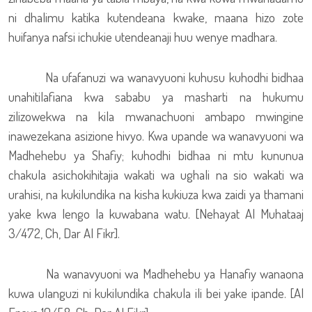
ni dhalimu katika kutendeana kwake, maana hizo zote
huifanya nafsi ichukie utendeanaji huu wenye madhara.
Na ufafanuzi wa wanavyuoni kuhusu kuhodhi bidhaa
unahitilafiana kwa sababu ya masharti na hukumu
zilizowekwa na kila mwanachuoni ambapo mwingine
inawezekana asizione hivyo. Kwa upande wa wanavyuoni wa
Madhehebu ya Shafiy; kuhodhi bidhaa ni mtu kununua
chakula asichokihitajia wakati wa ughali na sio wakati wa
urahisi, na kukilundika na kisha kukiuza kwa zaidi ya thamani
yake kwa lengo la kuwabana watu. [Nehayat Al Muhataaj
3/472, Ch, Dar Al Fikr].
Na wanavyuoni wa Madhehebu ya Hanafiy wanaona
kuwa ulanguzi ni kukilundika chakula ili bei yake ipande. [Al