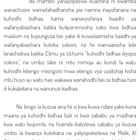
Na mambo yanayopaswa kuashiria ni kwamba
wanachuoni wametahadharisha pia namna inayofanana na
kuhodhi bidhaa, kama wanavyofanya baadhi ya
wafanyabiashara katika kuliporomosha soko kwa bidhaa
maalum na kupunguza bei yake ili kuwalazimisha baadhi ya
wafanyabiashara kutoka sokoni, na hii inamaanisha kile
kinachoitwa katika Elimu ya Uchumi “kuhodhi bidhaa iliyopo
sokoni”, na umbo lake ni mtu mmoja au kundi la watu
kuhodhi kitengo miongoni mwa vitengo vya uzalishaji kisha
mtu huyo au watu hao wakawa wanahodhi bei za bidhaa hizo
ili kukabiliana na wanunuzi kadhaa.
Na lengo la kuzuia aina hii si kwa kuwa ndani yake kuna
maana ya kuhodhi bidhaa bali ni kwa sababu ya madhara
kwa watu kiujumla, na huenda ikatolewa sababu ya kuzuia
umbo la kwanza kutokana na yaliyopokelewa na Malik, Al