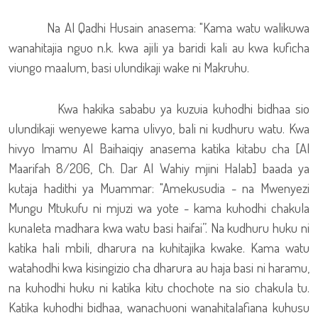
Na Al Qadhi Husain anasema: "Kama watu walikuwa
wanahitajia nguo n.k. kwa ajili ya baridi kali au kwa kuficha
viungo maalum, basi ulundikaji wake ni Makruhu.
Kwa hakika sababu ya kuzuia kuhodhi bidhaa sio
ulundikaji wenyewe kama ulivyo, bali ni kudhuru watu. Kwa
hivyo Imamu Al Baihaiqiy anasema katika kitabu cha [Al
Maarifah 8/206, Ch. Dar Al Wahiy mjini Halab] baada ya
kutaja hadithi ya Muammar: "Amekusudia - na Mwenyezi
Mungu Mtukufu ni mjuzi wa yote - kama kuhodhi chakula
kunaleta madhara kwa watu basi haifai”. Na kudhuru huku ni
katika hali mbili, dharura na kuhitajika kwake. Kama watu
watahodhi kwa kisingizio cha dharura au haja basi ni haramu,
na kuhodhi huku ni katika kitu chochote na sio chakula tu.
Katika kuhodhi bidhaa, wanachuoni wanahitalafiana kuhusu