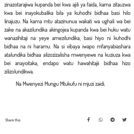
zinazotarajiwa kupanda bei kwa ajili ya faida, kama zitauzwa
kwa bei inayokubalika bila ya kuhodhi bidhaa basi hilo
linajuzu. Na kama mtu atazinunua wakati wa ughali wa bei
zake na akazilundika akingojea kupanda kwa bei huku watu
wanazihitaji na yeye amezilundika, basi hiyo ni kuhodhi
bidhaa na ni haramu. Na si vibaya iwapo mfanyabiashara
atalundika bidhaa alizozizalisha mwenyewe na kuziuza kwa
bei anayoitaka, endapo watu hawahitajii bidhaa hizo
zilizolundikwa.
Na Mwenyezi Mungu Mtukufu ni mjuzi zaidi.
Share this: