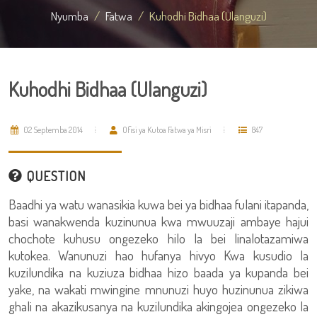
Nyumba
Fatwa
Kuhodhi Bidhaa (Ulanguzi)
Kuhodhi Bidhaa (Ulanguzi)
02 Septemba 2014
Ofisi ya Kutoa Fatwa ya Misri
847
QUESTION
Baadhi ya watu wanasikia kuwa bei ya bidhaa fulani itapanda,
basi wanakwenda kuzinunua kwa mwuuzaji ambaye hajui
chochote kuhusu ongezeko hilo la bei linalotazamiwa
kutokea. Wanunuzi hao hufanya hivyo Kwa kusudio la
kuzilundika na kuziuza bidhaa hizo baada ya kupanda bei
yake, na wakati mwingine mnunuzi huyo huzinunua zikiwa
ghali na akazikusanya na kuzilundika akingojea ongezeko la