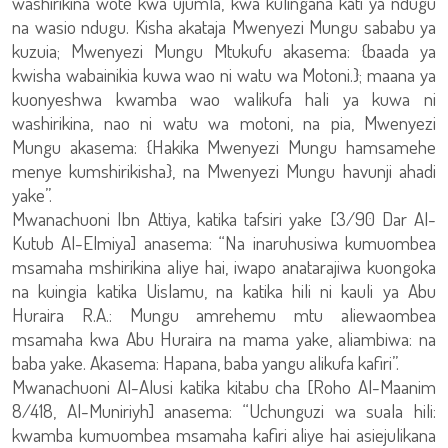
washirikina wote kwa ujumla, kwa kulingana kati ya ndugu
na wasio ndugu. Kisha akataja Mwenyezi Mungu sababu ya
kuzuia; Mwenyezi Mungu Mtukufu akasema: {baada ya
kwisha wabainikia kuwa wao ni watu wa Motoni.}; maana ya
kuonyeshwa kwamba wao walikufa hali ya kuwa ni
washirikina, nao ni watu wa motoni, na pia, Mwenyezi
Mungu akasema: {Hakika Mwenyezi Mungu hamsamehe
menye kumshirikisha}, na Mwenyezi Mungu havunji ahadi
yake”.
Mwanachuoni Ibn Attiya, katika tafsiri yake [3/90 Dar Al-
Kutub Al-Elmiya] anasema: “Na inaruhusiwa kumuombea
msamaha mshirikina aliye hai, iwapo anatarajiwa kuongoka
na kuingia katika Uislamu, na katika hili ni kauli ya Abu
Huraira R.A.: Mungu amrehemu mtu aliewaombea
msamaha kwa Abu Huraira na mama yake, aliambiwa: na
baba yake. Akasema: Hapana, baba yangu alikufa kafiri”.
Mwanachuoni Al-Alusi katika kitabu cha [Roho Al-Maanim
8/418, Al-Muniriyh] anasema: “Uchunguzi wa suala hili:
kwamba kumuombea msamaha kafiri aliye hai asiejulikana