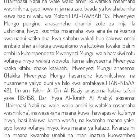
{Haimpasii Nabii na wale walio amini kuwatakia msamaha
washirikina, ijapo kuwa ni jamaa zao, baada ya kwishabainika
kuwa hao ni watu wa Motoni} [AL-TAWBAH 113], Mwenyezi
Mungu pengine anasamehe dhambi zote za mja ila
ushirikina, hivyo, kuomba msamaha kwa aina ile ni kuanza
kwa uadui katika dua; kwa sababu wakati huo itakuwa ombi
ambalo sheria ilikataa uwezekano wa kutokea kwake, bali ni
ombi la kutompendeza Mwenyezi Mungu wala hatakiwi mtu
kufanya hivyo wakati wowote, kama alivyosema Mwenyezi
katika kitabu chake kitakatifu; Mwenyezi Mungu anasema:
{Hakika Mwenyezi Mungu hasamehe kushirikishwa, na
husamehe yaliyo duni ya hilo kwa amtakaye.} [AN-NISAA:
48], (Imam Fakhr Al-Din Al-Raziy anasema katika tafsiri
yake [16/158, Dar Ihyaa Al-Turath Al Arabiy) akisema:
“Haimpasi Nabii na wale walio amini kuwatakia msamaha
washirikina", inawezekana maana kuwa: hawapaswi kufanya
hivyo, basi itakuwa kama wasifu, na kwamba maana yake:
siyo kwao kufanya hivyo, kwa maana ya katazo. Kwanza hii
ina maana kwamba unabii na imani inazuia kuowambea