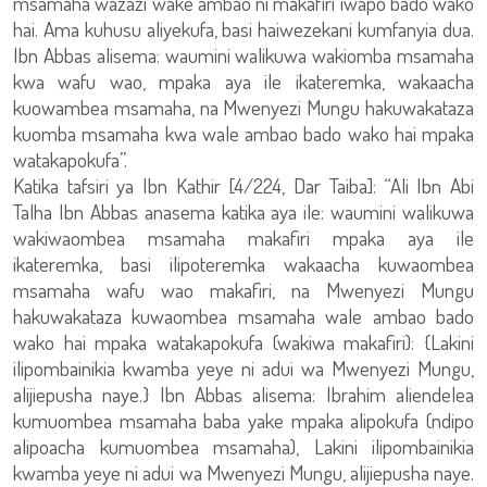
msamaha wazazi wake ambao ni makafiri iwapo bado wako
hai. Ama kuhusu aliyekufa, basi haiwezekani kumfanyia dua.
Ibn Abbas alisema: waumini walikuwa wakiomba msamaha
kwa wafu wao, mpaka aya ile ikateremka, wakaacha
kuowambea msamaha, na Mwenyezi Mungu hakuwakataza
kuomba msamaha kwa wale ambao bado wako hai mpaka
watakapokufa”.
Katika tafsiri ya Ibn Kathir [4/224, Dar Taiba]: “Ali Ibn Abi
Talha Ibn Abbas anasema katika aya ile: waumini walikuwa
wakiwaombea msamaha makafiri mpaka aya ile
ikateremka, basi ilipoteremka wakaacha kuwaombea
msamaha wafu wao makafiri, na Mwenyezi Mungu
hakuwakataza kuwaombea msamaha wale ambao bado
wako hai mpaka watakapokufa (wakiwa makafiri): {Lakini
ilipombainikia kwamba yeye ni adui wa Mwenyezi Mungu,
alijiepusha naye.} Ibn Abbas alisema: Ibrahim aliendelea
kumuombea msamaha baba yake mpaka alipokufa (ndipo
alipoacha kumuombea msamaha), Lakini ilipombainikia
kwamba yeye ni adui wa Mwenyezi Mungu, alijiepusha naye.