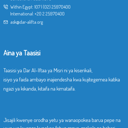
Within Egypt:
107
|
(02) 25970400
International:
+20 2 25970400
ask@dar-alifta.org
Aina ya Taasisi
Taasisi ya Dar Al-Iftaa ya Misri ni ya kiserikali,
isiyo ya faida ambayo inajiendesha kwa kujitegemea katika
ngazi ya kikanda, kitaifa na kimataifa.
Jisajili kwenye orodha yetu ya wanaopokea barua pepe na
uwe wa kwanza kupokea fatwa mpya, makala na habari