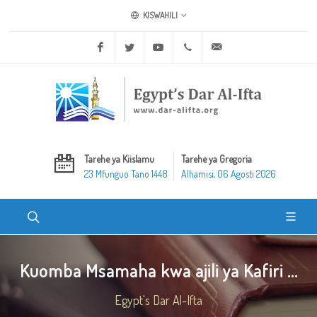
KISWAHILI
Facebook
Twitter
Youtube
+20 2 25970400
ask@dar-alifta.org
Tarehe ya Kiislamu
Tarehe ya Gregoria
23 Mfunguo Tano 1448
Alhamisi, 06 Agosti 2026
Kuomba Msamaha kwa ajili ya Kafiri ...
Egypt's Dar Al-Ifta