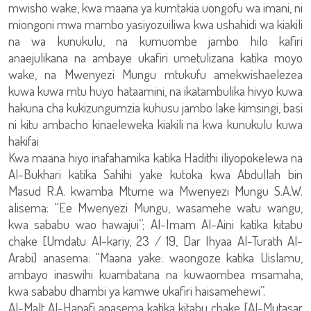
mwisho wake, kwa maana ya kumtakia uongofu wa imani, ni
miongoni mwa mambo yasiyozuiliwa kwa ushahidi wa kiakili
na wa kunukulu, na kumuombe jambo hilo kafiri
anaejulikana na ambaye ukafiri umetulizana katika moyo
wake, na Mwenyezi Mungu mtukufu amekwishaelezea
kuwa kuwa mtu huyo hataamini, na ikatambulika hivyo kuwa
hakuna cha kukizungumzia kuhusu jambo lake kimsingi, basi
ni kitu ambacho kinaeleweka kiakili na kwa kunukulu kuwa
hakifai
Kwa maana hiyo inafahamika katika Hadithi iliyopokelewa na
Al-Bukhari katika Sahihi yake kutoka kwa Abdullah bin
Masud R.A. kwamba Mtume wa Mwenyezi Mungu S.A.W.
alisema: “Ee Mwenyezi Mungu, wasamehe watu wangu,
kwa sababu wao hawajui”; Al-Imam Al-Aini katika kitabu
chake [Umdatu Al-kariy, 23 / 19, Dar Ihyaa Al-Turath Al-
Arabi] anasema: “Maana yake: waongoze katika Uislamu,
ambayo inaswihi kuambatana na kuwaombea msamaha,
kwa sababu dhambi ya kamwe ukafiri haisamehewi”.
Al-Malt Al-Hanafi anasema katika kitabu chake [Al-Mutasar