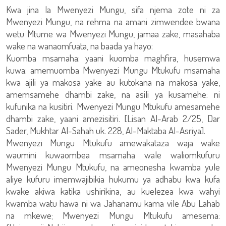
Kwa jina la Mwenyezi Mungu, sifa njema zote ni za
Mwenyezi Mungu, na rehma na amani zimwendee bwana
wetu Mtume wa Mwenyezi Mungu, jamaa zake, masahaba
wake na wanaomfuata, na baada ya hayo:
Kuomba msamaha: yaani kuomba maghfira, husemwa
kuwa: amemuomba Mwenyezi Mungu Mtukufu msamaha
kwa ajili ya makosa yake au kutokana na makosa yake,
amemsamehe dhambi zake, na asili ya kusamehe: ni
kufunika na kusitiri. Mwenyezi Mungu Mtukufu amesamehe
dhambi zake, yaani amezisitiri. [Lisan Al-Arab 2/25, Dar
Sader, Mukhtar Al-Sahah uk. 228, Al-Maktaba Al-Asriya].
Mwenyezi Mungu Mtukufu amewakataza waja wake
waumini kuwaombea msamaha wale waliomkufuru
Mwenyezi Mungu Mtukufu, na ameonesha kwamba yule
aliye kufuru imemwajibikia hukumu ya adhabu kwa kufa
kwake akiwa katika ushirikina, au kuelezea kwa wahyi
kwamba watu hawa ni wa Jahanamu kama vile Abu Lahab
na mkewe; Mwenyezi Mungu Mtukufu amesema: