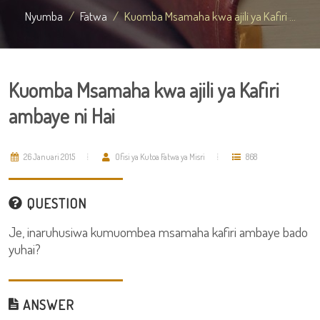
Nyumba
Fatwa
Kuomba Msamaha kwa ajili ya Kafiri ...
Kuomba Msamaha kwa ajili ya Kafiri
ambaye ni Hai
26 Januari 2015
Ofisi ya Kutoa Fatwa ya Misri
868
QUESTION
Je, inaruhusiwa kumuombea msamaha kafiri ambaye bado
yuhai?
ANSWER