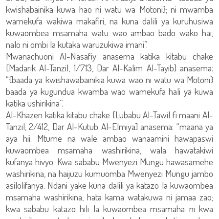
kwishabainika kuwa hao ni watu wa Motoni}; ni mwamba
wamekufa wakiwa makafiri, na kuna dalili ya kuruhusiwa
kuwaombea msamaha watu wao ambao bado wako hai,
nalo ni ombi la kutaka waruzukiwa imani”.
Mwanachuoni Al-Nasafiy anasema katika kitabu chake
[Madarik Al-Tanzil, 1/713, Dar Al-Kalim Al-Tayib] anasema:
“{baada ya kwishawabainikia kuwa wao ni watu wa Motoni}
baada ya kugundua kwamba wao wamekufa hali ya kuwa
katika ushirikina”.
Al-Khazen katika kitabu chake [Lubabu Al-Tawil fi maani Al-
Tanzil, 2/412, Dar Al-Kutub Al-Elmiya] anasema: “maana ya
aya hii: Mtume na wale ambao wanaamini hawapaswi
kuwaombea msamaha washirikina, wala hawatakiwi
kufanya hivyo; Kwa sababu Mwenyezi Mungu hawasamehe
washirikina, na haijuzu kumuomba Mwenyezi Mungu jambo
asilolifanya. Ndani yake kuna dalili ya katazo la kuwaombea
msamaha washirikina, hata kama watakuwa ni jamaa zao;
kwa sababu katazo hili la kuwaombea msamaha ni kwa