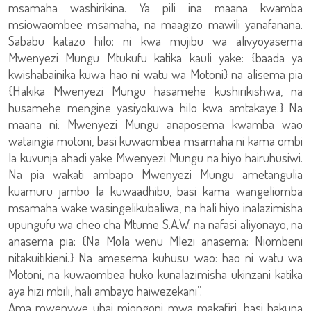
msamaha washirikina. Ya pili ina maana kwamba
msiowaombee msamaha, na maagizo mawili yanafanana.
Sababu katazo hilo: ni kwa mujibu wa alivyoyasema
Mwenyezi Mungu Mtukufu katika kauli yake: {baada ya
kwishabainika kuwa hao ni watu wa Motoni} na alisema pia
{Hakika Mwenyezi Mungu hasamehe kushirikishwa, na
husamehe mengine yasiyokuwa hilo kwa amtakaye.} Na
maana ni: Mwenyezi Mungu anaposema kwamba wao
wataingia motoni, basi kuwaombea msamaha ni kama ombi
la kuvunja ahadi yake Mwenyezi Mungu na hiyo hairuhusiwi.
Na pia wakati ambapo Mwenyezi Mungu ametangulia
kuamuru jambo la kuwaadhibu, basi kama wangeliomba
msamaha wake wasingelikubaliwa, na hali hiyo inalazimisha
upungufu wa cheo cha Mtume S.A.W. na nafasi aliyonayo, na
anasema pia: {Na Mola wenu Mlezi anasema: Niombeni
nitakuitikieni.} Na amesema kuhusu wao: hao ni watu wa
Motoni, na kuwaombea huko kunalazimisha ukinzani katika
aya hizi mbili, hali ambayo haiwezekani”.
Ama mwenywe uhai miongoni mwa makafiri, basi hakuna