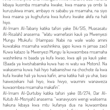
kibaya kuomba msamaha kwake, kwa maana ya ombi la
kuruzukiwa imani, ambayo ni sababu ya msamaha, na siyo
kwa maana ya kughufuria kwa kufuru kwake akifa na hali
hiyo.
Al-Imam Al-Tabariy katika tafsiri yake [14/515, Muasasatu
Al-Risalah] anasema: “Watu wamefasiri kauli ya Mwenyezi
Mungu Mtukufu: {Haimpasi Nabii na wale walio amini
kuwatakia msamaha washirikina, ijapo kuwa ni jamaa zao}
Kuwa katazo la Mwenyezi Mungu la kuwaombea msamaha
washirikina ni baada ya kufa kwao, kwa ajili ya kauli yake:
{Baada ya kwishabainika kuwa hao ni watu wa Motoni}. Na
wakasema kuwa: hali hiyo haibainishwi na chochote ila kwa
kufa kwake hali ya kuwa kafiri, ama katika hali ya uhai, basi
haiwezekani hali hiyo, kwa hivyo, waumini wanaweza
kuwaombea msamaha makafiri”.
Al-Imam Al-Qurtubiy katika tafsiri yake [8/274, Dar Al-
Kutub Al-Misriyah] anasema: “wanavyuoni wengi walisema:
hakuna kibaya kwa mtu kufanya dua na kuwaombea