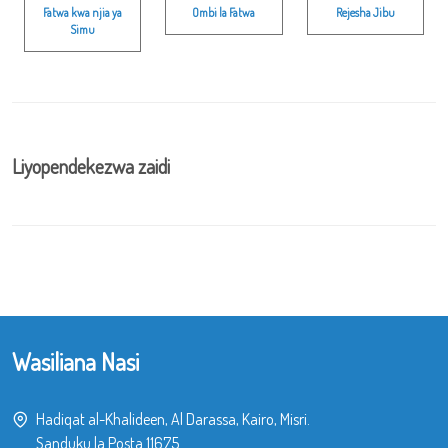
Fatwa kwa njia ya
Ombi la Fatwa
Rejesha Jibu
Simu
Liyopendekezwa zaidi
Wasiliana Nasi
Hadiqat al-Khalideen, Al Darassa, Kairo, Misri.
Sanduku la Posta 11675