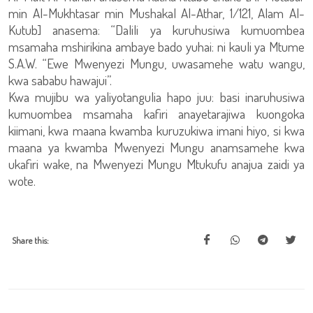
min Al-Mukhtasar min Mushakal Al-Athar, 1/121, Alam Al-
Kutub] anasema: “Dalili ya kuruhusiwa kumuombea
msamaha mshirikina ambaye bado yuhai: ni kauli ya Mtume
S.A.W. “Ewe Mwenyezi Mungu, uwasamehe watu wangu,
kwa sababu hawajui”.
Kwa mujibu wa yaliyotangulia hapo juu: basi inaruhusiwa
kumuombea msamaha kafiri anayetarajiwa kuongoka
kiimani, kwa maana kwamba kuruzukiwa imani hiyo, si kwa
maana ya kwamba Mwenyezi Mungu anamsamehe kwa
ukafiri wake, na Mwenyezi Mungu Mtukufu anajua zaidi ya
wote.
Share this: