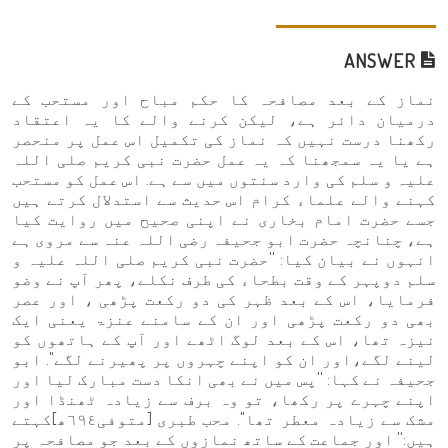
ANSWER
نماز کے بعد مصافحہ کا حکم مباح اور مستحب کے
درمیان دائر ہے، لیکن کرنے والے کا یہ اعتقاد
رکھنا درست نہیں کہ نماز کی تکمیل اس عمل پر منحصر
ہے یا یہ سمجھنا کہ یہ عمل حضرت نبی کریم صلی اللہ
علیہ و سلم کی وارد سنتوں میں سے ہے. اس عمل کو مستحب
کہنے والے علماء کرام اس حدیث سے استدلال کرتے ہیں
جسے حضرت امام بخاری نے اپنی صحیح میں روایت کیا
ہے، چنانچہ حضرت ابو جحیفہ رضی اللہ عنہ سے مروی ہے
انہوں نے بیان کیا: ''حضرت نبی کریم صلی اللہ علیہ و
سلم دوپہر کے وقت بطحاء کی طرف نکلے، پھر آپ نے وضو
فرمایا، اس کے بعد ظہر کی دو رکعت پڑھی ، اور عصر
بھی دو رکعت پڑھی اور ان کے سامنے عنزۃ یعنی ایک
نیزہ تھا، اس کے بعد لوگ اٹھے اور آپ کے ہاتھوں کو
لینے لگے،اور ان کو اپنے چہروں پر پھیرنے لگے''. ابو
جحیفہ نے کہا: ''پس میں نے بھی انکا دست مبارک لیا اور
اپنے چہرے پر رکھا، تو وہ برف سے زیادہ ٹھنڈا اور
مشک سے زیادہ معطر تھا''. محب طبری [متوفی٦٩٤ھ]کہتے
ہیں:'' اور جماعت کے ساتھ نمازوں کے بعد جو مصافحہ پر