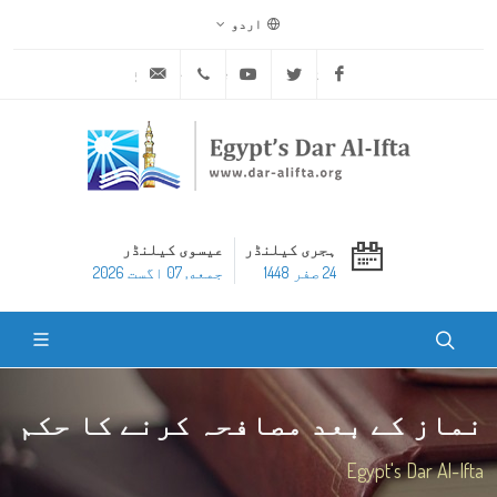
اردو
ask@dar-alifta.org
+20 2 25970400
Youtube
Twitter
Facebook
ہجری کیلنڈر
عیسوی کیلنڈر
24 صفر 1448
جمعه, 07 اگست 2026
نماز کے بعد مصافحہ کرنے کا حکم
Egypt's Dar Al-Ifta