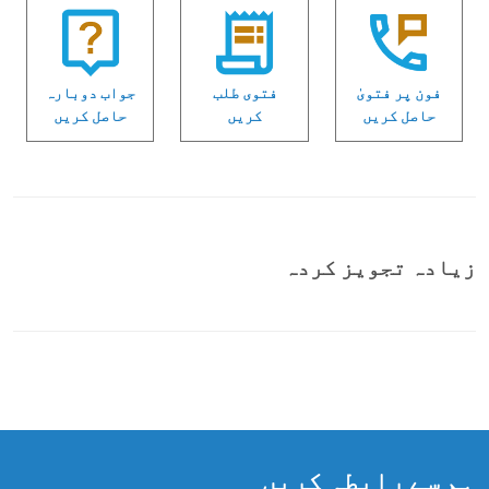
فون پر فتویٰ
فتوی طلب
جواب دوبارہ
حاصل کریں
کریں
حاصل کریں
زیادہ تجویز کردہ
ہم سے رابطہ کریں