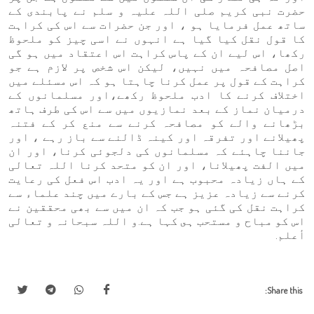
حضرت نبی کریم صلی اللہ علیہ و سلم نے پابندی کے
ساتھ عمل فرمایا ہو ، اور جن حضرات سے اس کی کراہت
کا قول نقل کیا گیا ہے انہوں نے اسی چیز کو ملحوظ
رکھا، اس لیے ان کے پاس کراہت اس اعتقاد میں ہو گی
اصل مصافحہ میں نہیں، لیکن اس شخص پر لازم ہے جو
کراہت کے قول پر عمل کرنا چاہتا ہو کہ اس مسئلے میں
اختلاف کرنے کا ادب ملحوظ رکھے،اور مسلمانوں کے
درمیان نماز کے بعد نمازیوں میں سے اس کی طرف ہاتھ
بڑھانے والے کو مصافحہ کرنے سے منع کر کے فتنہ
پھیلانے اور تفرقہ اور کینہ ڈالنے سے باز رہے ، اور
جاننا چاہئے کہ مسلمانوں کی دلجوئی کرنا، اور ان
میں الفت پھیلانا، اور ان کو متحد کرنا اللہ تعالی
کے ہاں زیادہ محبوب ہے اور یہ ادب اس فعل کی رعایت
کرنے سے زیادہ عزیز ہے جس کے بارے میں چند علماء سے
کراہت نقل کی گئی ہو جب کہ ان میں سے بھی محققین نے
اس کو مباح و مستحب ہى کہا ہے.و اللہ سبحانہ و تعالی
أعلم.
Share this: