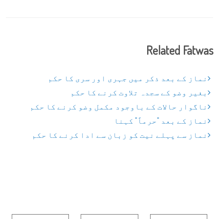
Related Fatwas
نماز کے بعد ذکر میں جہری اور سری کا حکم
بغیر وضو کے سجدہ تلاوت کرنے کا حکم
ناگوار حالات کے باوجود مکمل وضو کرنے کا حکم
نماز کے بعد "حرماً" کہنا
نماز سے پہلے نیت کو زبان سے ادا کرنے کا حکم