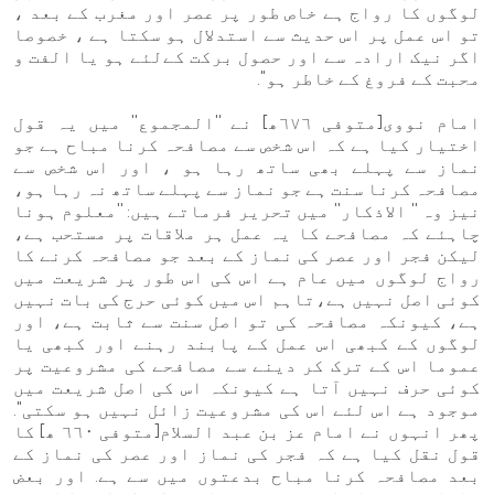
لوگوں کا رواج ہے خاص طور پر عصر اور مغرب کے بعد ،
تو اس عمل پر اس حدیث سے استدلال ہو سکتا ہے ، خصوصا
اگر نیک ارادہ سے اور حصول برکت کےلئے ہو یا الفت و
محبت کے فروغ کے خاطر ہو''.
امام نووی[متوفی ٦٧٦ھ] نے ''المجموع'' میں یہ قول
اختیار کیا ہے کہ اس شخص سے مصافحہ کرنا مباح ہے جو
نماز سے پہلے بھی ساتھ رہا ہو ، اور اس شخص سے
مصافحہ کرنا سنت ہے جو نماز سے پہلے ساتھ نہ رہا ہو،
نیز وہ '' الاذکار'' میں تحریر فرماتے ہیں: ''معلوم ہونا
چاہئے کہ مصافحے کا یہ عمل ہر ملاقات پر مستحب ہے،
لیکن فجر اور عصر کی نماز کے بعد جو مصافحہ کرنے کا
رواج لوگوں میں عام ہے اس کی اس طور پر شریعت میں
کوئی اصل نہیں ہے،تاہم اس میں کوئی حرج کی بات نہیں
ہے، کیونکہ مصافحہ کی تو اصل سنت سے ثابت ہے، اور
لوگوں کے کبھی اس عمل کے پابند رہنے اور کبھی یا
عموما اس کے ترک کر دینے سے مصافحے کی مشروعیت پر
کوئی حرف نہیں آتا ہے کیونکہ اس کی اصل شریعت میں
موجود ہے اس لئے اس کی مشروعیت زائل نہیں ہو سکتی''.
پھر انہوں نے امام عز بن عبد السلام[متوفی ٦٦٠ ھ] کا
قول نقل کیا ہے کہ فجر کی نماز اور عصر کی نماز کے
بعد مصافحہ کرنا مباح بدعتوں میں سے ہے. اور بعض