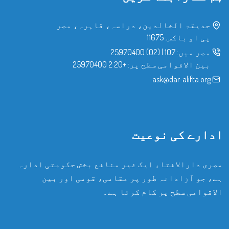
حدیقۃ الخالدین، دراسہ، قاہرہ، مصر
پی او باکس: 11675
مصر میں:
107
|
(02) 25970400
بین الاقوامی سطح پر:
+20 2 25970400
ask@dar-alifta.org
ادارے کی نوعیت
مصری دارالافتاء ایک غیر منافع بخش حکومتی ادارہ
ہے، جو آزادانہ طور پر مقامی، قومی اور بین
الاقوامی سطح پر کام کرتا ہے۔