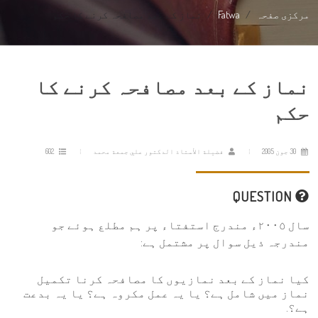
مرکزی صفحہ
Fatwa
نماز کے بعد مصافحہ کرنے کا حکم
نماز کے بعد مصافحہ کرنے کا
حکم
30 جون 2005
فضيلة الأستاذ الدكتور علي جمعة محمد
602
QUESTION
سال ٢٠٠٥ء مندرج استفتاء پر ہم مطلع ہوئے جو
مندرجہ ذیل سوال پر مشتمل ہے:
کیا نماز کے بعد نمازیوں کا مصافحہ کرنا تکمیل
نماز میں شامل ہے؟ یا یہ عمل مکروہ ہے؟ یا يہ بدعت
ہے؟.