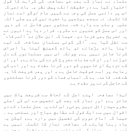
علماء نے نماز کے بعد جو مصافحہ کی کراہت کا قول
اختیار کیا ہے در حقیقت انکے پیش نظر یہ بات تھی کہ
اس پر دائمی عمل کی وجہ سے کہیں عام لوگو اسے نماز
کا تکملہ نہ سمجھ بیٹھیں یا حضرت نبی کریم صلی اللہ
علیہ و سلم سے وارد شدہ سنتوں میں شامل نہ کر دیں.
اور اس عمل کو جنہوں نے مکروہ قرار دیا ہے انہوں نے
یہ تصریح بھی فرما دی۔ جیسا کہ ابن علان نے'' المرقاۃ''
سے نقل کیا ہے۔ ''اگر کوئی مسلمان مصافحہ کے لیے
اپنا ہاتھ بڑھائے تو ہاتھ کھینچ لینا یا اعراض
کرنا جائز نہیں ہے، چونکہ اس میں مسلمانوں کے دل
توڑنے اور ان کے جذبات مجروح کرنے کی بات ہے، اور ان
کے نزدیک ان خامیوں کو دور کرنا مقدم ہے اور ادب کی
رعایت پر اسے فوقیت حاصل ہے ، اور پھر شریعت کا یہ
طے شدہ قاعدہ ہے کہ اسباب فساد کو دور کرنا مصلحتوں
کے حاصل کرنے پر مقدم ہے.
لہذا مصافحہ اپنے اصل کے لحاظ سے شریعت پاک میں
جائز ہے، اور نماز کے بعد کی تخصیص سے اس کی اصلی
مشروعیت زائل نہیں ہوتی، اس لئے یہ عمل علماء کے دو
اقوال میں سے ایک قول کے مطابق مباح اور مستحب ہے ۔
جیسا کہ امام نووی کی تفصیل میں وارد ہے، لیکن یہ
یاد رہنا چاہئے کہ مصافحہ نماز کا تکملہ نہیں ہے
اور نہ ہی نماز کی ان سنتوں میں سے منقول ہے جن پر