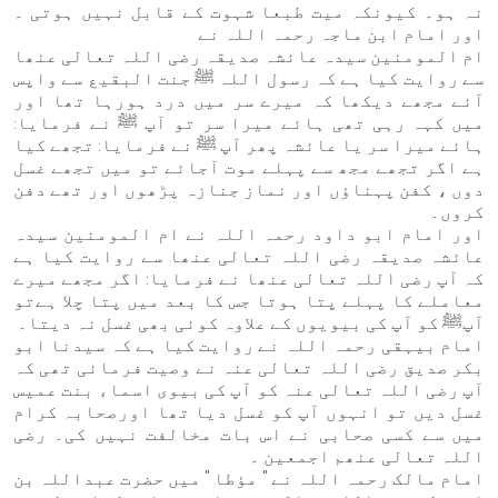
نہ ہو۔ کیونکہ میت طبعا شہوت کے قابل نہیں ہوتی ۔
اور امام ابن ماجہ رحمہ اللہ نے
ام المومنین سیدہ عائشہ صدیقہ رضی اللہ تعالی عنھا
سے روایت کیا ہے کہ رسول اللہ ﷺ جنت البقیع سے واپس
آئے مجھے دیکھا کہ میرے سر میں درد ہورہا تھا اور
میں کہہ رہی تھی ہائے میرا سر تو آپ ﷺ نے فرمایا:
ہائے میرا سر یا عائشہ پھر آپ ﷺ نے فرمایا: تجھے کیا
ہے اگر تجھے مجھ سے پہلے موت آجائے تو میں تجھے غسل
دوں ، کفن پہناؤں اور نماز جنازہ پڑھوں اور تھے دفن
کروں۔
اور امام ابو داود رحمہ اللہ نے ام المومنین سیدہ
عائشہ صدیقہ رضی اللہ تعالی عنھا سے روایت کیا ہے
کہ آپ رضی اللہ تعالی عنھا نے فرمایا: اگر مجھے میرے
معاملے کا پہلے پتا ہوتا جس کا بعد میں پتا چلا ہےتو
آپﷺ کو آپ کی بیویوں کے علاوہ کوئی بھی غسل نہ دیتا۔
امام بیہقی رحمہ اللہ نے روایت کیا ہے کہ سیدنا ابو
بکر صدیق رضی اللہ تعالی عنہ نے وصیت فرمائی تھی کہ
آپ رضی اللہ تعالی عنہ کو آپ کی بیوی اسماء بنت عمیس
غسل دیں تو انہوں آپ کو غسل دیا تھا اورصحابہ کرام
میں سے کسی صحابی نے اس بات مخالفت نہیں کی۔ رضی
اللہ تعالی عنھم اجمعین ۔
امام مالک رحمہ اللہ نے " مؤطا " میں حضرت عبداللہ بن