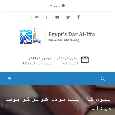
اردو
ask@dar-alifta.org
+20 2 25970400
Youtube
Twitter
Facebook
ہجری کیلنڈر
عیسوی کیلنڈر
23 صفر 1448
جمعه, 07 اگست 2026
بیوی کا اپنے مردہ شوہر کو بوسہ
دینا...