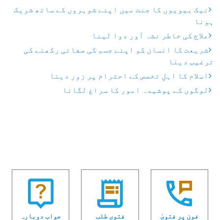
نیک بیویوں کا جنت میں اپنے شوہروں کے ساتھ شریک
ہونا
علاج کی خاطر نشہ آور دوا لینا
شریعت کا انسان کو اپنے جسم کی صفائی رکھنے کی
ترغیب دینا
اسلام کا اہلِ تخصص کے احترام پر زور دینا
لوگوں کے پوشیدہ امور کا سراغ لگانا
فون پر فتویٰ
فتوی طلب
جواب دوبارہ