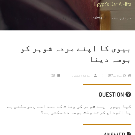
Egypt's Dar Al-Ifta
مرکزی صفحہ
Fatwa
بیوی کا اپنے مردہ شوہر کو بوسہ دینا...
بیوی کا اپنے مردہ شوہر کو
بوسہ دینا
25 جولائی 2017
أمانة الفتوى
1201
QUESTION
کیا بیوی اپنے شوہر کی وفات کے بعد اسے چھو سکتی ہے
یا الوداع کرتے وقت بوسہ دے سکتی ہے؟
ANSWER