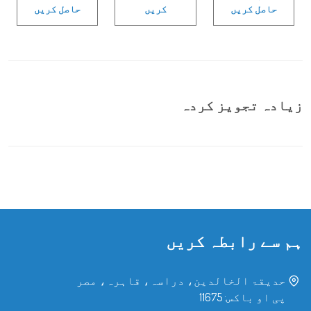
حاصل کریں
کریں
حاصل کریں
زیادہ تجویز کردہ
ہم سے رابطہ کریں
حدیقۃ الخالدین، دراسہ، قاہرہ، مصر
پی او باکس: 11675