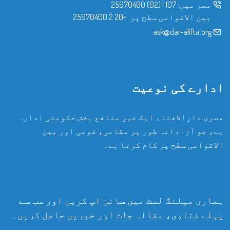
مصر میں:
107
|
(02) 25970400
بین الاقوامی سطح پر:
+20 2 25970400
ask@dar-alifta.org
ادارے کی نوعیت
مصری دارالافتاء ایک غیر منافع بخش حکومتی ادارہ
ہے، جو آزادانہ طور پر مقامی، قومی اور بین
الاقوامی سطح پر کام کرتا ہے۔
ہماری میلنگ لسٹ میں سائن اپ کریں اور سب سے
پہلے فتاوی، مقالہ جات اور خبریں حاصل کریں۔