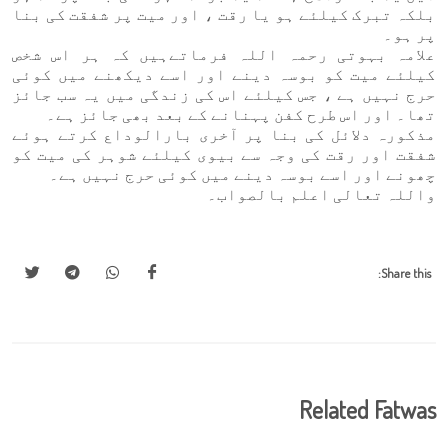
بلکہ تبرک کیلئے ہو یا رقت ، اور میت پر شفقت کی بنا
پر ہو۔
علامہ بہوتی رحمہ اللہ فرماتےہیں کہ ہر اس شخص
کیلئے میت کو بوسہ دینے اور اسے دیکھنے میں کوئی
حرج نہیں ہے ، جس کیلئے اس کی زندگی میں یہ سب جائز
تھا۔ اور اس طرح کفن پہنانے کے بعد بھی جائز ہے۔
مذکورہ دلائل کی بنا پر آخری بارالوداع کرتے ہوئے
شفقت اور رقت کی وجہ سے بیوی کیلئے شوہر کی میت کو
چھونے اور اسے بوسہ دینے میں کوئی حرج نہیں ہے۔
واللہ تعالی اعلم بالصواب۔
Share this:
Related Fatwas