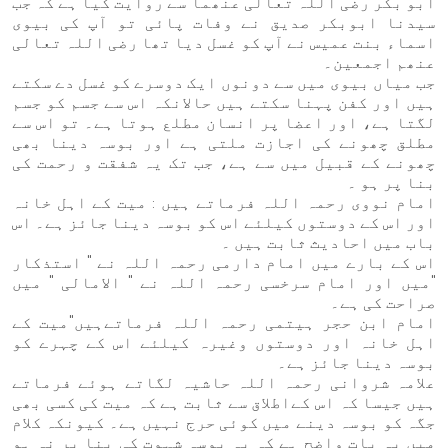
ابو بکر رضی اللہ تعالی عنھما سے روایت کیا ہے کہ جب
سیدنا ابوبکر صدیق نے وفات پائی تو آپ کی بیوی
اسماء بنت عمیس نے آپ کو غسل دیا تھا رضی اللہ تعالی
عنھم اجمعین۔
جب میاں بیوی میں سے دونوں ایک دوسرے کو غسل دے سکتے
ہیں اور کفن پہنا سکتے ہیں حالانکہ اس سے جسم کو جسم
لگتا ہے، اور اعضا پر انسان مطلع ہوتا ہے۔ تو اس سے
مطلق چھونے کی اجازت ملتی ہے اور بوسہ دینا بھی
چھونے کے قبیل میں سے ہے، جب تک یہ شفقت و رحمت کی
بنا پر ہو ۔
امام نووی رحمہ اللہ فرماتے ہیں : میت کے اہل خانہ
اور اس کے دوستوں کیلئے اس کو بوسہ دینا جائز ہے۔ اس
باب میں احادیث ثابت ہیں ۔
اس کے بارے میں امام دارمی رحمہ اللہ نے " استذکار
"میں اور امام سرخسی رحمہ اللہ نے " الامالی " میں
صراحت کی ہے۔
امام ابن حجر ہیتمی رحمہ اللہ فرماتےہیں"میت کے
اہل خانہ اور دوستوں وغیرہ کیلئے اس کے چہرے کو
بوسہ دینا جائز ہے۔
علامہ شروانی رحمہ اللہ حاشیہ لگاتے ہوئے فرماتے
ہیں جیسا کہ اس کےاطلاق سے ثابت ہے کہ میت کی کسی بھی
جگہ کو بوسہ دینے میں کوئی حرج نہیں ہے۔ کیونکہ کلام
میں یہ بات واضح ہے کہ یہ بوسہ شہوت کی بنا پر نہ ہو