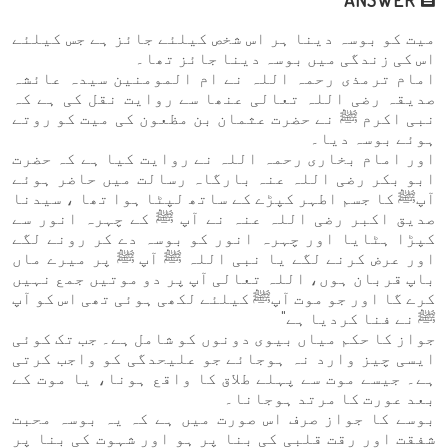
میت کو بوسہ دینا ہر اس شخص کیلئے جائز ہے جس کیلئے
اس کی زندگی میں بوسہ دینا جائز تھا۔
امام ترمذی رحمہ اللہ نے ام المومنین سیدہ عائشہ
صدیقہ رضی اللہ تعالی عنھا سے روایت نقل کی ہے کہ
نبی اکرم ﷺ نے حضرت عثمان بن مظعون کی میت کو روتے
ہوئے بوسہ دیا۔
اور امام بخاری رحمہ اللہ نے روایت کیا ہے کہ حضرت
ابو بکر رضی اللہ عنہ بارگاہ رسالت میں حاضر ہوئے
آپﷺ کا جسم اطہر کپڑے کے ساتھ لپٹا ہوا تھا ، سیدنا
صدیق اکبر رضی اللہ عنہ نے آپ ﷺ کے چہرہ انور سے
کپڑا ہٹایا اور چہرہ انور کو بوسہ دے کر رونے لگے
اور عرض کرنے لگے یا نبی اللہ ﷺ آپ ﷺ پر میرے ماں
باپ قربان ہوں، اللہ تعالی آپ پر دو موتیں جمع نہیں
کرے گا اور جو موت آپﷺ کیلئے لکھی ہوئی تھی اس کو آپ
ﷺ نے فنا کردیا ہے"
جواز کا حکم میاں بیوی دونوں کو شامل ہے۔ جب تک کوئی
ایسی چیز وارد نہ ہوجائے جو علیحدگی کو واجب کرتی
ہے۔ جیسے موت سے پہلے طلاق کا واقع ہونا، یا موت کے
بعد عورت کا مرتد ہوجانا۔
بوسے کا جواز صرف اس صورت میں ہے کہ یہ بوسہ محبت
شفقت اور رقت قلبی کی بنا پر ہو اور شہوت کی بنا پر