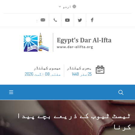
اردو
ask@dar-alifta.org
+20 2 25970400
Youtube
Twitter
Facebook
ہجری کیلنڈر
عیسوی کیلنڈر
25 صفر 1448
هفته, 08 اگست 2026
ٹیسٹ ٹیوب کے ذریعے بچے پیدا
کرنا