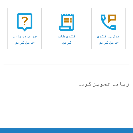
فون پر فتویٰ
فتوی طلب
جواب دوبارہ
حاصل کریں
کریں
حاصل کریں
زیادہ تجویز کردہ