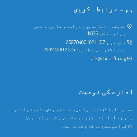
ہم سے رابطہ کریں
حدیقۃ الخالدین، دراسہ، قاہرہ، مصر
پی او باکس: 11675
مصر میں:
107
|
(02) 25970400
بین الاقوامی سطح پر:
+20 2 25970400
ask@dar-alifta.org
ادارے کی نوعیت
مصری دارالافتاء ایک غیر منافع بخش حکومتی ادارہ
ہے، جو آزادانہ طور پر مقامی، قومی اور بین
الاقوامی سطح پر کام کرتا ہے۔