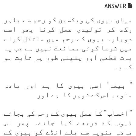
ANSWER
میاں بیوی کی ویکسین کو رحم سے باہر
رکھ کر تولیدی عمل کرنا پھر اسے
دوبارہ بیوی کے رحم میں منتقل کرنے
میں شرعا کوئی ممانعت نہیں ہے جب یہ
بات قطعی اور یقینی طور پر ثابت ہو
کہ یہ
" بیضہ" اسی بیوی کا ہے اور مادہ
منویہ اس کے شوہر کا ہے اور
" اخصاب " کا عمل بیوی کے رحم کی بجائے
ٹیوب کے ذریعے کیا جائے۔ پھر اس
مادہ منویہ سے ملے انڈے کو بیوی کے