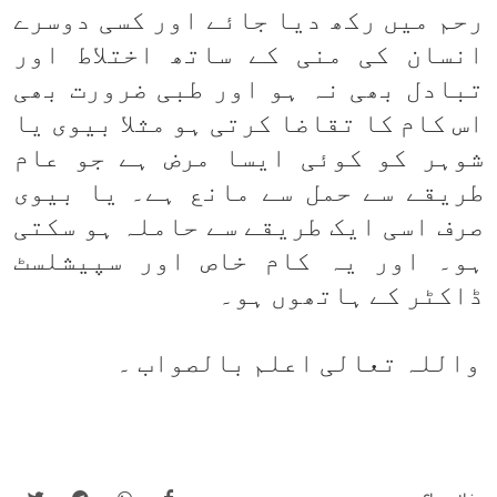
رحم میں رکھ دیا جائے اور کسی دوسرے
انسان کی منی کے ساتھ اختلاط اور
تبادل بھی نہ ہو اور طبی ضرورت بھی
اس کام کا تقاضا کرتی ہو مثلا بیوی یا
شوہر کو کوئی ایسا مرض ہے جو عام
طریقے سے حمل سے مانع ہے۔ یا بیوی
صرف اسی ایک طریقے سے حاملہ ہو سکتی
ہو۔ اور یہ کام خاص اور سپیشلسٹ
ڈاکٹر کے ہاتھوں ہو۔
واللہ تعالی اعلم بالصواب ۔