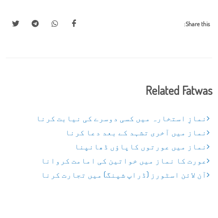
Share this:
Related Fatwas
نمازِ استخارہ میں کسی دوسرے کی نیابت کرنا
نماز میں آخری تشہد کے بعد دعا کرنا
نماز میں عورتوں کاپاؤں ڈھانپنا
عورت کا نماز میں خواتین کی امامت کروانا
آن لائن اسٹورز (ڈراپ شپنگ) میں تجارت کرنا