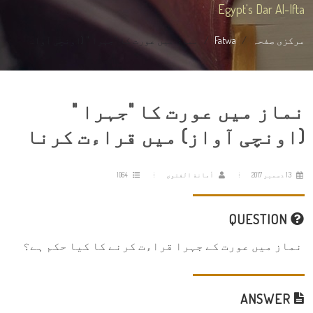
Egypt's Dar Al-Ifta
مرکزی صفحہ
Fatwa
نماز میں عورت کا "جہرا " (اونچی آوا...
نماز میں عورت کا "جہرا "
(اونچی آواز) میں قراءت کرنا
13 دسمبر 2017
أمانة الفتوى
1064
QUESTION
نماز میں عورت کے جہرا قراءت کرنے کا کیا حکم ہے؟
ANSWER