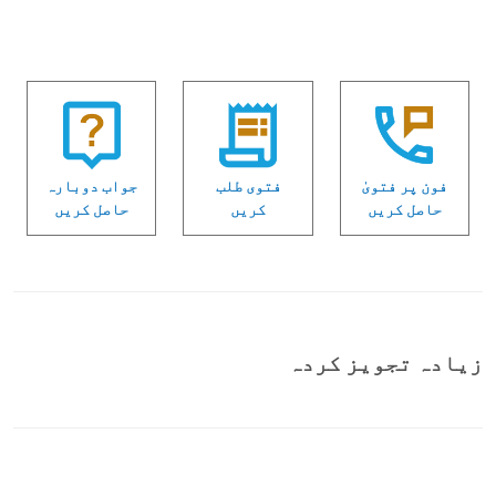
فون پر فتویٰ
فتوی طلب
جواب دوبارہ
حاصل کریں
کریں
حاصل کریں
زیادہ تجویز کردہ