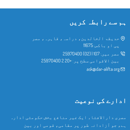
ہم سے رابطہ کریں
حدیقۃ الخالدین، دراسہ، قاہرہ، مصر
پی او باکس: 11675
مصر میں:
107
|
(02) 25970400
بین الاقوامی سطح پر:
+20 2 25970400
ask@dar-alifta.org
ادارے کی نوعیت
مصری دارالافتاء ایک غیر منافع بخش حکومتی ادارہ
ہے، جو آزادانہ طور پر مقامی، قومی اور بین