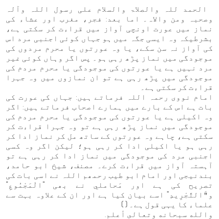
الحمد للہ والصلاۃ والسلام علی رسول اللہ وآلہ
وصحبہ ومن والاہ۔ اما بعد: فجر، مغرب اور عشاء کی
نماز میں عورت اونچی آواز میں قراءت کر سکتی ہے،
بشرطیکہ وہ ایسی جگہ میں ہو جہاں کوئی اجنبی مرد اس
کی آواز نہ سن سکے، یا وہ عورتوں یا محرم مردوں کی
موجودگی میں نماز پڑھ رہی ہو۔ پس اگر وہاں کوئی غیر
مرد نہیں ہے یا عورتوں کی موجودگی یا محرم مردم کی
موجودگی میں پڑھ رہی ہے تو ان نمازوں میں وہ جہرا
قراءت کر سکتی ہے۔
امام نووی رحمہ اللہ فرماتے ہیں: جہاں کی عورت کی
بات ہے اس کے بارے میں ہمارے اصحاب فرماتے ہیں: اگر
وہ اکیلی ہے یا عورتوں کی موجودگی یا محرم مردم کی
موجودگی میں نماز پڑھ رہی ہے تو وہ جہرا قراءت کر
سکتی ہے، چاہے وہ عورتوں کے ساتھ مل کر نماز ادا کر
رہی ہو یا اکیلی ادا کر رہی ہو؛ لیکن اگر وہ کسی
اجنبی مرد کی موجودگی میں نماز ادا کر رہی ہے تو
آہستہ آواز میں قراءت کرے۔ مصنف، شیخ ابو حامد،
بندنیجی اور امام ابو طیب رحمھم اللہ نے اسی بات کی
تصریح کی ہے اور مَحاملي نے بھی "الْمَجْمُوعِ"
و"َالتَّجْرِيدِ" اسے بیان کیا ہے اور ان کے علاوہ بہت سے
علماء کا یہی قول ہے۔ ( )
والله سبحانه وتعالى أعلم.