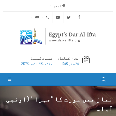
اردو
ask@dar-alifta.org
+20 2 25970400
Youtube
Twitter
Facebook
ہجری کیلنڈر
عیسوی کیلنڈر
24 صفر 1448
هفته, 08 اگست 2026
نماز میں عورت کا "جہرا " (اونچی
آوا...