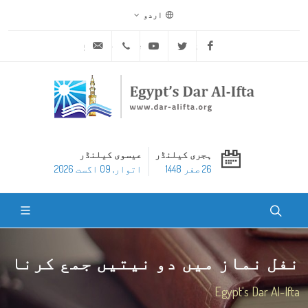
اردو
ask@dar-alifta.org
+20 2 25970400
Youtube
Twitter
Facebook
ہجری کیلنڈر
عیسوی کیلنڈر
26 صفر 1448
اتوار, 09 اگست 2026
نفل نماز میں دو نیتیں جمع کرنا
Egypt's Dar Al-Ifta