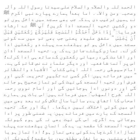
الحمد للہ والصلاۃ والسلام علی سیدنا رسول اللہ وآلہ
وصحبہ ومن والاہ۔ اما بعد! ہمارے پیارے نبی اکرم ﷺ
نے ہمیں ترغیب دی ہے کہ جب بھی مسجد میں داخل ہوں تو
دو رکتیں تحیۃ المسجد ادا کریں؛ آپ ﷺ نے ارشاد
فرمایا: '' إِذَا دَخَلَ أَحَدُكُمُ الْمَسْجِدَ فَلْيَرْكَعْ رَكْعَتَيْنِ قَبْلَ
أَنْ يَجْلِسَ '' متفق عليه، یعنی جب بھی تم میں سے کوئی
مسجد میں داخل ہو تو بیٹھنے سے پہلے دو رکعتیں ادا
کر لے۔ نمازی کیلئے جائز ہے کہ وہ تحیۃ المسجد آذان
اور اقامت کی درمیانی رکعتوں کے ساتھ ہی ادا کرلے؛
اس پر آئمۂ شافعیہ اور دیگر علماء نے نص قائم کی ہے۔
امام سیوطی رحمہ اللہ اپنی کتاب '' الأشباه والنظائر
'' میں فرماتے ہیں: اگر کسی نے تکبیرِ تحریمہ کہی اور
فرض اور تحیۃ المسجد کی نیت کی تو نماز صحیح ہو جائے
گی اور دونوں ادا ہوجائیں گی اور امام نووی رحمہ
اللہ "شرح المهذب": میں فرماتے ہیں: اس بات پر ہمارے
اصحاب کا اتفاق ہے، سالہا سال تلاش کرنے بعد بھی میں
اس میں کوئی اختلاف نہیں دیکھا۔ ایک اور جگہ تحیۃ
المسجد کے بارے میں فرماتے ہیں: یہ ضمنی طور پر ادا
ہوجاتی ہے اگرچہ اس کی نیت بھی نہ کی ہو، کیونکہ
تحیۃ المسجد کا مقصد یہ ہے کہ انسان بیٹھنے سے پہلے
نماز ادا کرے چاہے کوئی بھی نماز ہو؛ ادا نماز ہو یا
قضا، سنتیں ہو یا نفل، مطلق ہوں یا مقید؛ کیونکہ ان