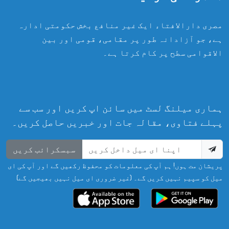
مصری دارالافتاء ایک غیر منافع بخش حکومتی ادارہ
ہے، جو آزادانہ طور پر مقامی، قومی اور بین
الاقوامی سطح پر کام کرتا ہے۔
ہماری میلنگ لسٹ میں سائن اپ کریں اور سب سے
پہلے فتاوی، مقالہ جات اور خبریں حاصل کریں۔
سبسکرائب کریں
پریشان مت ہوں! ہم آپ کی معلومات کو محفوظ رکھیں گے اور آپ کی ای
میل کو سپیم نہیں کریں گے۔ (غیر ضروری ای میل نہیں بھیجیں گے)