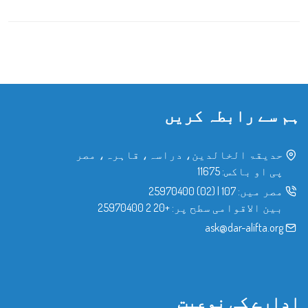
ہم سے رابطہ کریں
حدیقۃ الخالدین، دراسہ، قاہرہ، مصر
پی او باکس: 11675
مصر میں:
107
|
(02) 25970400
بین الاقوامی سطح پر:
+20 2 25970400
ask@dar-alifta.org
ادارے کی نوعیت