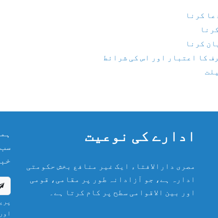
دعا کرنا
کرنا
یان کرنا
رف کا اعتبار اور اس کی شرائط
یلت
ادارے کی نوعیت
ہما
سب 
خبر
مصری دارالافتاء ایک غیر منافع بخش حکومتی
ادارہ ہے، جو آزادانہ طور پر مقامی، قومی
اور بین الاقوامی سطح پر کام کرتا ہے۔
پریش
اور 