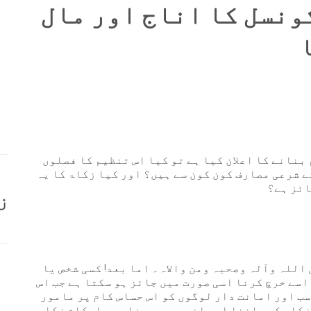
نسل کا اناج اور مال
نانے کا اعلان کیا ہے تو کیا اس تنظیم کا فصلوں
ے شرعی مصارف کون کون سے ہیں؟ اور کیا زکاۃ کا یہ
ائز ہے؟
ز
اللہ وآلہ وصحبہ ومن والاہ۔ اما بعد! کسی شخص یا
اسے خرچ کرنا اسی صورت میں جائز ہو سکتا ہے جب اس
سب اور امانت دار لوگوں کو اس حساس کام پر مامور
ف زکاۃ کو جاننا اور انہیں سمجھنا بھی احکامِ زکاۃ