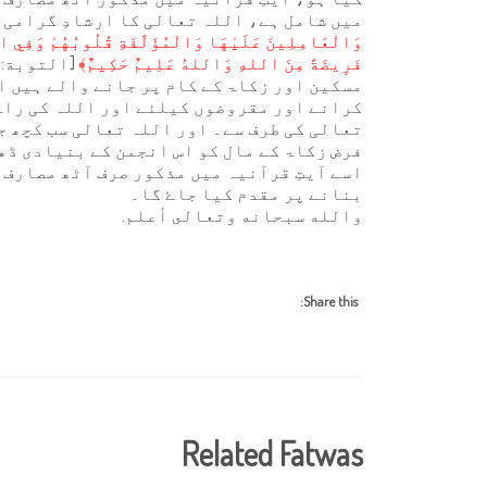
میں شامل ہے، اللہ تعالی کا ارشادِ گرامی 
وَالْعَامِلِينَ عَلَيْهَا وَالْمُؤَلَّفَةِ قُلُوبُهُمْ وَفِي
فَرِيضَةً مِنَ اللهِ وَاللهُ عَلِيمٌ حَكِيمٌ﴾
مسکین اور زکاۃ کے کام پر جانے والے ہیں ا
کرانے اور مقروضوں کیلئے اور اللہ کی راہ
تعالی کی طرف سے۔ اور اللہ تعالی سب کچھ جا
فرض زکاۃ کے مال کو اس انجمن کے بنیادی ڈھ
اسے آیتِ قرآنیہ میں مذکور صرف آٹھ مصار
بنانے پر مقدم کیا جاۓ گا۔
والله سبحانه وتعالى أعلم.
Share this:
Related Fatwas