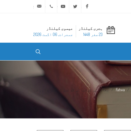
ask@dar-alifta.org
+20 2 25970400
Youtube
Twitter
Facebook
ہجری کیلنڈر
عیسوی کیلنڈر
23 صفر 1448
جمعرات, 06 اگست 2026
Fatwa
معاشرتی ترقیاتی کونسل کا اناج اور م...