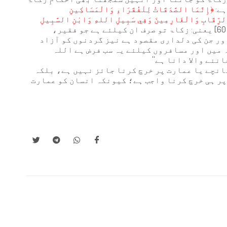
ہے:
﴿إِنَّمَا الصَّدَقَاتُ لِلْفُقَرَاءِ وَالْمَسَاكِينِ
 الرِّقَابِ وَالْغَارِمِينَ وَفِي سَبِيلِ اللهِ وَابْنِ السَّبِيلِ
[التوبة: 60] یعنی: زکاۃ تو صرف ان کیلئے ہے جو فقیر،
ور جن کی دلداری مقصود ہے نیز گردنوں کو آزاد
 میں اور مسافروں کیلئے یہ سب فرض ہے اللہ
ننے والا دانا ہے''
انچے یا عمارت پر خرچ کرنا جائز نہیں ہے، بلکہ
ف پر ہی خرچ کرنا واجب ہے؛ کیونکہ انسان کو عمارت