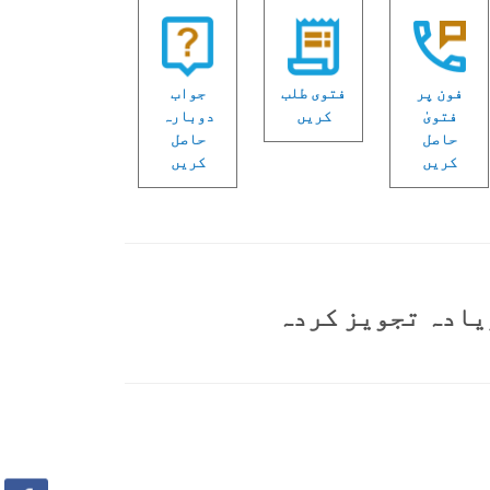
فون پر
فتوی طلب
جواب
فتویٰ
کریں
دوبارہ
حاصل
حاصل
کریں
کریں
یادہ تجویز کردہ