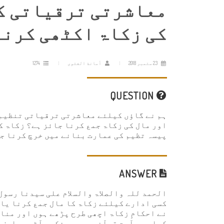
معاشرتی ترقیاتی کو
کی زکاۃ اکٹھی کرنا
23 ستمبر 2018
أمانة الفتوى
1274
QUESTION
ہم نے گاؤں کیلئے معاشرتی ترقیاتی تنظیم ب
اور مال کی زکاۃ جمع کرنا جائز ہے؟ زکاۃ ک
پیسہ تظیم کی عمارت بنانے میں خرچ کرنا ج
ANSWER
الحمد للہ والصلاۃ والسلام علی سیدنا رسول 
کسی ادارے کیلئے زکاۃ کا مال جمع کرنا یا 
نے احکامِ زکاۃ اچھی طرح پڑھے ہوں اور منا
کیا ہو، آیتِ قرآنیہ میں مذکور آٹھ مصار