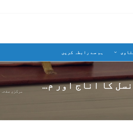
تاوی
ہم سے رابطہ کریں
ل کا اناج اور م...
مرکزی صفحہ