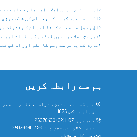
اپنے لئے، اپنی اولاد اور مال کے لیے بد 
اللہ سے عہد کرنے کے بعد اس کی خلاف ورزی 
آلِ رسول سے محبت کرنا اور ان کی فضیلت ب
شریعتِ اسلامیہ میں لوگوں کی عادات اور ع
بارش کے پانی سے وضو کا حکم اور اس کی فض
ہم سے رابطہ کریں
حدیقۃ الخالدین، دراسہ، قاہرہ، مصر
پی او باکس: 11675
مصر میں:
107
|
(02) 25970400
بین الاقوامی سطح پر:
+20 2 25970400
ask@dar-alifta.org