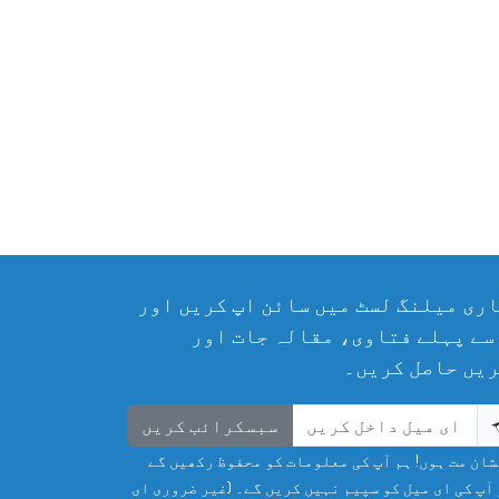
ری میلنگ لسٹ میں سائن اپ کریں اور
سے پہلے فتاوی، مقالہ جات اور
یں حاصل کریں۔
سبسکرائب کریں
ان مت ہوں! ہم آپ کی معلومات کو محفوظ رکھیں گے
آپ کی ای میل کو سپیم نہیں کریں گے۔ (غیر ضروری ای