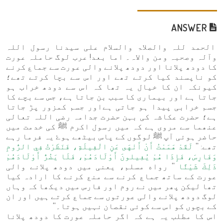
ANSWER
الحمد للہ والصلاۃ والسلام علی سیدنا رسول اللہ
وآلہ وصحبہ ومن والاہ۔ اما بعد! عرب لوگ حاملہ عورت
کا دودھ پلانا اور دودھ پلانے والی عورت سے جماع کرنے
کو ناپسند کیا کرتے تھے اور اس سے بچا کرتے تھے؛
کیونکہ ان کا خیال یہ تھا کہ اس سے دودھ خراب ہو
جاتا ہے اور بیماری کا سبب بن جاتا ہے، جس سے بچے کا
جسم خرابی پیدا ہو جاتی ہےاور جسم کمزور پڑ جاتا
ہے؛ حضرت عکاشہ کی بہن حضرت جدامہ رضی اللہ تعالی
عنھما سے مروی ہے کہ میں رسول اکرم ﷺ کی خدمت میں
حاضر ہوئی آپ ﷺ لوگوں کے پاس بیٹھے ہوۓ یہ فرما رہے
تھے: ''
لَقَدْ هَمَمْتُ أَنْ أَنْهَى عَنِ الْغِيلَةِ، فَنَظَرْتُ فِي الرُّومِ
وَفَارِسَ، فَإِذَا هُمْ يُغِيلونَ أَوْلَادَهُمْ، فَلَا يَضُرُّ أَوْلَادَهُمْ
ذَلِكَ شَيْئًا
'' رواه مسلم، یعنی میں دودھ پلانے والی
عورت کے ساتھ جماع کرنے سے منع کرنے کا ارادہ کیا
تھا لیکن پھر میں نے روم اور فارس میں دیکھا کہ وہاں
لوگ دودھ پلانے والی عورتوں سے جماع کرتے ہیں اور ان
کے بچوں کو اس سے کوئی نقصان نہیں ہوتا۔''
اس کا مطلب یہ ہے کہ اگر حاملہ عورت کا دودھ پلانا