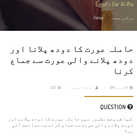
Egypt's Dar Al-Ifta
مرکزی صفحہ
Fatwa
حاملہ عورت کا دودھ پلانا اور دودھ پ...
حاملہ عورت کا دودھ پلانا اور
دودھ پلانے والی عورت سے جماع
کرنا
24 فروری 2019
أمانة الفتوى
2323
QUESTION
کیا شریعتِ مطہرہ میں حاملہ عورت کا دودھ پلانے اور
دودھ پلانے والی عورت سے جماع کرنے سے ممانعت آئی
ہے؟