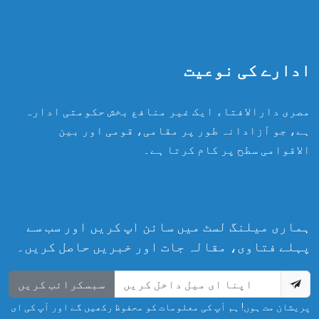
ادارے کی نوعیت
مصری دارالافتاء ایک غیر منافع بخش حکومتی ادارہ
ہے، جو آزادانہ طور پر مقامی، قومی اور بین
الاقوامی سطح پر کام کرتا ہے۔
ہماری میلنگ لسٹ میں سائن اپ کریں اور سب سے
پہلے فتاوی، مقالہ جات اور خبریں حاصل کریں۔
سبسکرائب کریں
پریشان مت ہوں! ہم آپ کی معلومات کو محفوظ رکھیں گے اور آپ کی ای