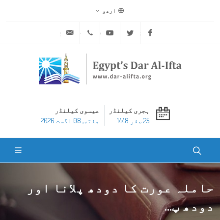
اردو
ask@dar-alifta.org
+20 2 25970400
Youtube
Twitter
Facebook
ہجری کیلنڈر
عیسوی کیلنڈر
25 صفر 1448
هفته, 08 اگست 2026
حاملہ عورت کا دودھ پلانا اور
دودھ پ...