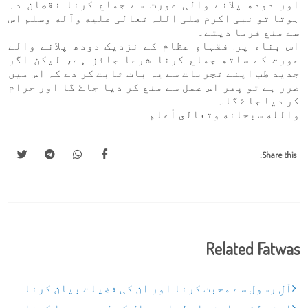
اور دودھ پلانے والی عورت سے جماع کرنا نقصان دہ
ہوتا تو نبی اکرم صلی اللہ تعالی عليه وآله وسلم اس
سے منع فرما دیتے۔
اس بناء پر: فقہاءِ عظام کے نزدیک دودھ پلانے والے
عورت کے ساتھ جماع کرنا شرعا جائز ہے، لیکن اگر
جدید طب اپنے تجربات سے یہ بات ثابت کر دے کہ اس میں
ضرر ہے تو پھر اس عمل سے منع کر دیا جاۓ گا اور حرام
کر دیا جاۓ گا۔
والله سبحانه وتعالى أعلم.
Share this:
Related Fatwas
آلِ رسول سے محبت کرنا اور ان کی فضیلت بیان کرنا