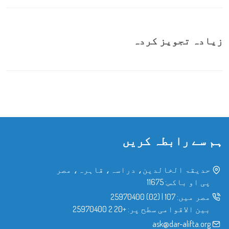
زیادہ تجویز کردہ
ہم سے رابطہ کریں
حدیقۃ الخالدین، دراسہ، قاہرہ، مصر
پی او باکس: 11675
مصر میں:
107
|
(02) 25970400
بین الاقوامی سطح پر:
+20 2 25970400
ask@dar-alifta.org