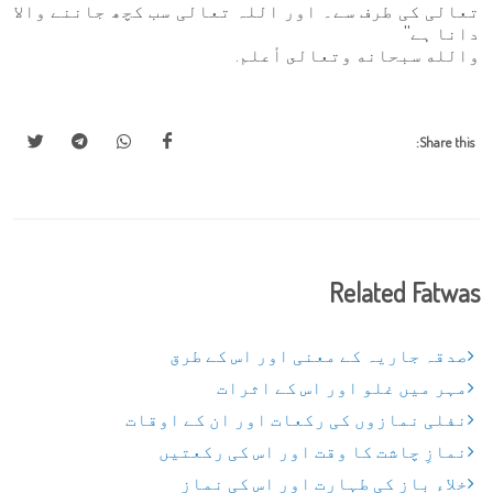
تعالی کی طرف سے۔ اور اللہ تعالی سب کچھ جاننے والا
دانا ہے''
والله سبحانه وتعالى أعلم.
Share this:
Related Fatwas
صدقہ جاریہ کے معنی اور اس کے طرق
مہر میں غلو اور اس کے اثرات
نفلی نمازوں کی رکعات اور ان کے اوقات
نمازِ چاشت کا وقت اور اس کی رکعتیں
خلاء باز کی طہارت اور اس کی نماز