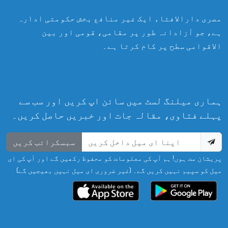
مصری دارالافتاء ایک غیر منافع بخش حکومتی ادارہ
ہے، جو آزادانہ طور پر مقامی، قومی اور بین
الاقوامی سطح پر کام کرتا ہے۔
ہماری میلنگ لسٹ میں سائن اپ کریں اور سب سے
پہلے فتاوی، مقالہ جات اور خبریں حاصل کریں۔
سبسکرائب کریں
پریشان مت ہوں! ہم آپ کی معلومات کو محفوظ رکھیں گے اور آپ کی ای
میل کو سپیم نہیں کریں گے۔ (غیر ضروری ای میل نہیں بھیجیں گے)