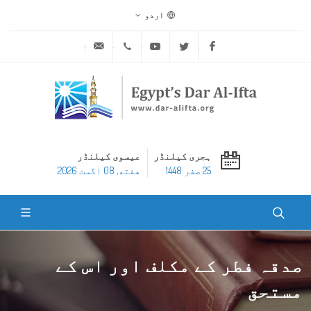
اردو
ask@dar-alifta.org
+20 2 25970400
Youtube
Twitter
Facebook
ہجری کیلنڈر
عیسوی کیلنڈر
25 صفر 1448
هفته, 08 اگست 2026
صدقہ فطر کے مکلف اور اس کے
مستحق