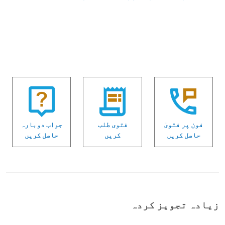
فون پر فتویٰ
فتوی طلب
جواب دوبارہ
حاصل کریں
کریں
حاصل کریں
زیادہ تجویز کردہ