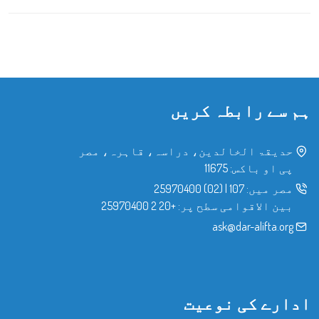
ہم سے رابطہ کریں
حدیقۃ الخالدین، دراسہ، قاہرہ، مصر
پی او باکس: 11675
مصر میں:
107
|
(02) 25970400
بین الاقوامی سطح پر:
+20 2 25970400
ask@dar-alifta.org
ادارے کی نوعیت