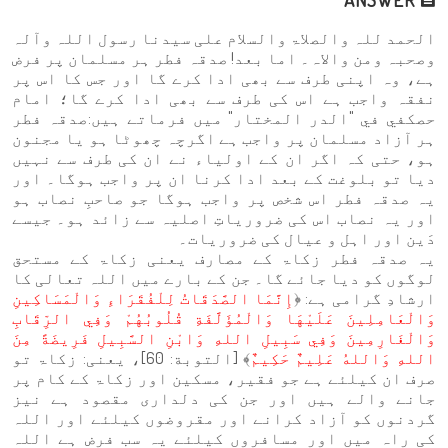
الحمد للہ والصلاۃ والسلام علی سیدنا رسول اللہ وآلہ
وصحبہ ومن والاہ۔ اما بعد! صدقہ فطر ہر مسلمان پر فرض
ہے، وہ اپنی طرف سے بھی ادا کرے گا اور جس کا اس پر
نفقہ واجب ہے اس کی طرف سے بھی ادا کرے گا؛ امام
حصكفي في "الدر المختار" میں فرماتے ہیں:صدقہ فطر
ہر آزاد مسلمان پر واجب ہے اگرچہ چھوٹا ہو یا مجنون
ہو، حتی کہ اگر ان کے اولیاء نے ان کی طرف سے نہیں
دیا تو بلوغت کے بعد ادا کرنا ان پر واجب ہوگا۔ اور
یہ صدقہ فطر اس شخص پر واجب ہوگا جو صاحبِ نصاب ہو
اور یہ نصاب اس کی ضروریاتِ اصلیہ سے زائد ہو۔ جیسے
دَین اور اہل و عیال کی ضروریات۔
یہ صدقہ فطر زکاۃ کے مصارف یعنی زکاۃ کے مستحق
لوگوں کو دیا جائے گا۔ جن کے بارے میں اللہ تعالی کا
ارشادِ گرامی ہے: ﴿
إِنَّمَا الصَّدَقَاتُ لِلْفُقَرَاءِ وَالْمَسَاكِينِ
وَالْعَامِلِينَ عَلَيْهَا وَالْمُؤَلَّفَةِ قُلُوبُهُمْ وَفِي الرِّقَابِ
وَالْغَارِمِينَ وَفِي سَبِيلِ اللهِ وَابْنِ السَّبِيلِ فَرِيضَةً مِنَ
اللهِ وَاللهُ عَلِيمٌ حَكِيمٌ
﴾ [التوبة: 60]، یعنی: زکاۃ تو
صرف ان کیلئے ہے جو فقیر، مسکین اور زکاۃ کے کام پر
جانے والے ہیں اور جن کی دلداری مقصود ہے نیز
گردنوں کو آزاد کرانے اور مقروضوں کیلئے اور اللہ
کی راہ میں اور مسافروں کیلئے یہ سب فرض ہے اللہ