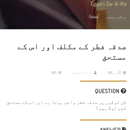
Egypt's Dar Al-Ifta
مرکزی صفحہ
Fatwa
صدقہ فطر کے مکلف اور اس کے مستحق
صدقہ فطر کے مکلف اور اس کے
مستحق
03 جون 2019
أمانة الفتوى
3025
QUESTION
کن لوگوں پر صدقہ فطر واجب ہوتا ہے اور اس کے مستحق
کون لوگ ہیں؟
ANSWER