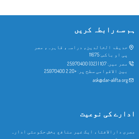
ہم سے رابطہ کریں
حدیقۃ الخالدین، دراسہ، قاہرہ، مصر
پی او باکس: 11675
مصر میں:
107
|
(02) 25970400
بین الاقوامی سطح پر:
+20 2 25970400
ask@dar-alifta.org
ادارے کی نوعیت
مصری دارالافتاء ایک غیر منافع بخش حکومتی ادارہ