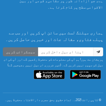
ہے، جو آزادانہ طور پر مقامی، قومی اور بین
الاقوامی سطح پر کام کرتا ہے۔
ہماری میلنگ لسٹ میں سائن اپ کریں اور سب سے
پہلے فتاوی، مقالہ جات اور خبریں حاصل کریں۔
سبسکرائب کریں
پریشان مت ہوں! ہم آپ کی معلومات کو محفوظ رکھیں گے اور آپ کی ای
میل کو سپیم نہیں کریں گے۔ (غیر ضروری ای میل نہیں بھیجیں گے)
© کاپی رائٹ 2021ء۔ تمام حقوق بحق مصری دارالافتاء محفوظ ہیں۔