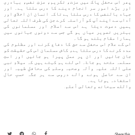
پھر اس محفل پاک میں عزت، تکریم، عزتِ نفس، بہادری
اور بڑے امور سر انجام دینے کا درس ملتا ہے۔ اور
جہاد بالنفس کا درس ملتا ہے تاکہ انسان ان اخلاق اور
آداب سے اپنے آپ کو آراستہ کرے جن کی طرف اللہ تعالی
ہمیں دعوت دیتا ہے اس سے اسلام اور مسلمانوں کی
بہتریں تصویر عیاں ہو گی جس سے دونوں جہانوں میں
ہمارا مقام بلند ہو گا۔
اس کے علام اس محفل سے حق کا دفاع کرنے اور مظلوم کی
مدد کرنے کا درس ملتا ہے، کاش مسلمان اس کی حقیقت کو
جان جائیں اور ان پر عمل پیرا ہو جائیں اور امتِ
مسلمہ متحد ہو جاۓ۔ اس لئے ہم کہتے ہیں کہ میلادِ نبی
صلی اللہ علیہ وآلہ وصحبہ وسلم کی محافلِ طیبہ اور
ان سے حاصل ہونے والے دروس سے ہر جگہ حسبِ حال
استفادہ ہوتا ہے۔
والله سبحانه وتعالى أعلم.
Share this: