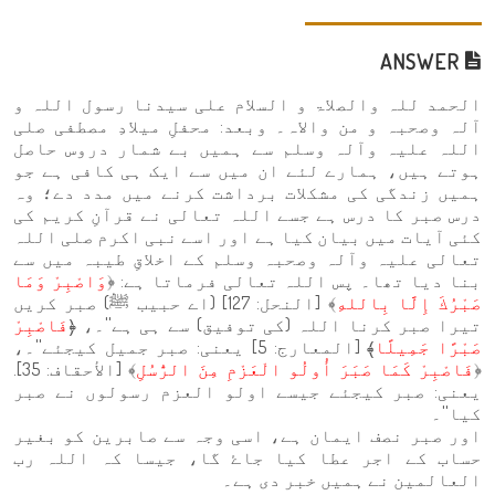
ANSWER
الحمد للہ والصلاۃ و السلام علی سيدنا رسول اللہ و
آلہ وصحبہ و من والاہ۔ وبعد: محفلِ میلادِ مصطفی صلی
اللہ علیہ وآلہ وسلم سے ہمیں بے شمار دروس حاصل
ہوتے ہیں، ہمارے لئے ان میں سے ایک ہی کافی ہے جو
ہمیں زندگی کی مشکلات برداشت کرنے میں مدد دے؛ وہ
درس صبر کا درس ہے جسے اللہ تعالی نے قرآنِ کریم کی
کئی آیات میں بیان کیا ہے اور اسے نبی اکرم صلی اللہ
تعالی علیہ وآلہ وصحبہ وسلم کے اخلاقِ طیبہ میں سے
بنا دیا تھا۔ پس اللہ تعالی فرماتا ہے: ﴿
وَاصْبِرْ وَمَا
صَبْرُكَ إِلَّا بِاللهِ
﴾ [النحل: 127] (اے حبیب ﷺ) صبر کریں
تیرا صبر کرنا اللہ (کی توفیق) سے ہی ہے''۔، ﴿
فَاصْبِرْ
صَبْرًا جَمِيلًا
﴾ [المعارج: 5] یعنی: صبر جمیل کیجئے''۔،
﴿
فَاصْبِرْ كَمَا صَبَرَ أُولُو الْعَزْمِ مِنَ الرُّسُلِ
﴾ [الأحقاف: 35].
یعنی: صبر کیجئے جیسے اولو العزم رسولوں نے صبر
کیا''۔
اور صبر نصف ایمان ہے، اسی وجہ سے صابرین کو بغیر
حساب کے اجر عطا کیا جاۓ گا، جیسا کہ اللہ رب
العالمین نے ہمیں خبر دی ہے۔