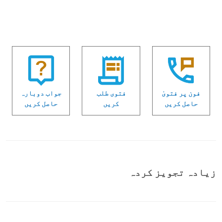
فون پر فتویٰ
فتوی طلب
جواب دوبارہ
حاصل کریں
کریں
حاصل کریں
زیادہ تجویز کردہ