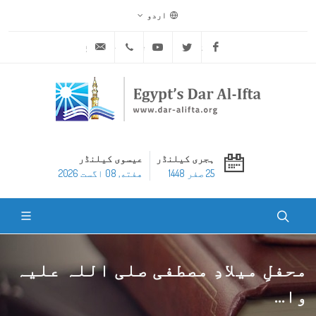
اردو
ask@dar-alifta.org
+20 2 25970400
Youtube
Twitter
Facebook
ہجری کیلنڈر
عیسوی کیلنڈر
25 صفر 1448
هفته, 08 اگست 2026
محفلِ میلادِ مصطفی صلی اللہ علیہ
وا...