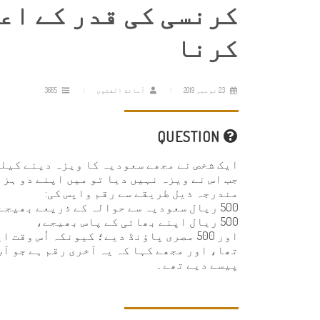
کرنسی کی قدر کے اعت
کرنا
23 نومبر 2019
أمانة الفتوى
3665
QUESTION
ایک شخص نے مجھے سعودیہ کا ویزہ دینے کیلئ
جب اس نے ویزہ نہیں دیا تو میں اپنے دو ہزا
مندرجہ ذیل طریقے سے رقم واپس کی:
500 ریال سعودیہ سے حوالہ کے ذریعے بھیجے،
500 ریال اپنے بھائی کے پاس بھیجے،
پیسے دیے تھے۔