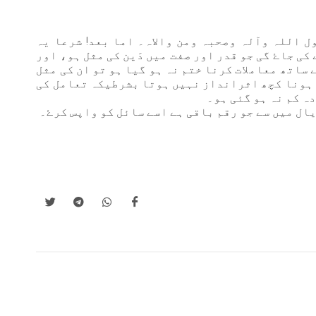
ل اللہ وآلہ وصحبہ ومن والاہ۔ اما بعد! شرعا یہ
کی جاۓ گی جو قدر اور صفت میں دَین کی مثل ہو، اور
 ساتھ معاملات کرنا ختم نہ ہو گیا ہو تو ان کی مثل
ا ہونا کچھ اثرانداز نہیں ہوتا بشرطیکہ تعامل کی
ہ کم نہ ہو گئی ہو۔
یال میں سے جو رقم باقی ہے اسے سائل کو واپس کرۓ۔