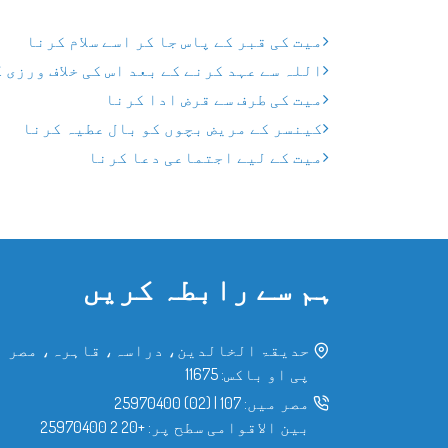
میت کی قبر کے پاس جا کر اسے سلام کرنا
اللہ سے عہد کرنے کے بعد اس کی خلاف ورزی 
میت کی طرف سے قرض ادا کرنا
کینسر کے مریض بچوں کو بال عطیہ کرنا
میت کے لیے اجتماعی دعا کرنا
ہم سے رابطہ کریں
حدیقۃ الخالدین، دراسہ، قاہرہ، مصر
پی او باکس: 11675
مصر میں:
107
|
(02) 25970400
بین الاقوامی سطح پر:
+20 2 25970400