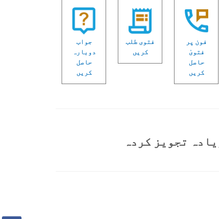
فون پر
فتوی طلب
جواب
فتویٰ
کریں
دوبارہ
حاصل
حاصل
کریں
کریں
یادہ تجویز کردہ