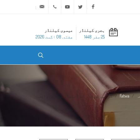
ask@dar-alifta.org
+20 2 25970400
Youtube
Twitter
Facebook
ہجری کیلنڈر
عیسوی کیلنڈر
25 صفر 1448
هفته, 08 اگست 2026
ہ
Fatwa
کرنسی کی قدر کے اعتبار سے دَین واپس...