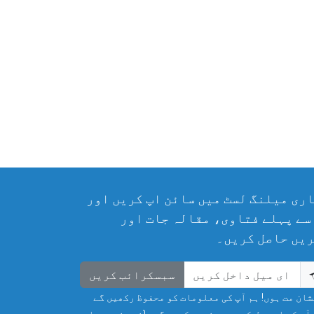
ری میلنگ لسٹ میں سائن اپ کریں اور
سے پہلے فتاوی، مقالہ جات اور
یں حاصل کریں۔
سبسکرائب کریں
ان مت ہوں! ہم آپ کی معلومات کو محفوظ رکھیں گے
آپ کی ای میل کو سپیم نہیں کریں گے۔ (غیر ضروری ای