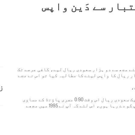
بار سے دَین واپس
ے مجھ سے دو ہزار سعودی ریال لیے، کافی عرصے تک
ر ریال کا واپس لینے کا مطالبہ کیا تو اس نے مجے
ز
اور 500 مصری پاؤنڈ دیے؛ کیونکہ اُس وقت ایک سعودی ریال اس وقت 0.90 مصری پاؤنڈ کے مساوی
تھا، اور مجھے کہا کہ یہ آخری رقم ہے جو آپ کو دے رہا ہوں، اس لئے کہ آپ نے 1995 میں مجھے