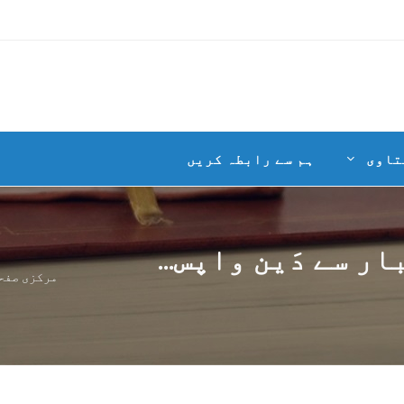
تاوی
ہم سے رابطہ کریں
ر سے دَین واپس...
مرکزی صفح