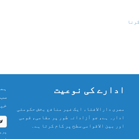
کرنا
ادارے کی نوعیت
ہما
سب 
خبر
مصری دارالافتاء ایک غیر منافع بخش حکومتی
ادارہ ہے، جو آزادانہ طور پر مقامی، قومی
اور بین الاقوامی سطح پر کام کرتا ہے۔
پریش
اور 