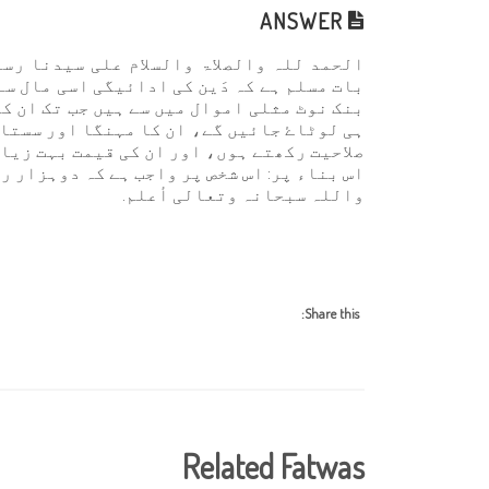
ANSWER
الحمد للہ والصلاۃ والسلام علی سیدنا رسو
بات مسلم ہے کہ دَین کی ادائیگی اسی مال سے 
بنک نوٹ مثلی اموال میں سے ہیں جب تک ان کے
ہی لوٹاۓ جائیں گے، ان کا مہنگا اور سست
صلاحیت رکھتے ہوں، اور ان کی قیمت بہت زیاد
اس بناء پر: اس شخص پر واجب ہے کہ دوہزار ر
واللہ سبحانہ وتعالی أعلم.
Share this:
Related Fatwas