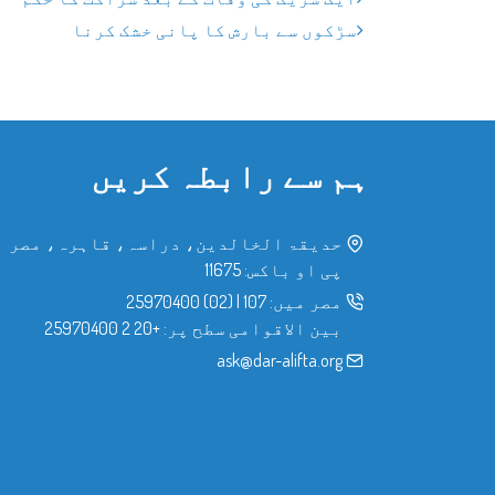
سڑکوں سے بارش کا پانی خشک کرنا
ہم سے رابطہ کریں
حدیقۃ الخالدین، دراسہ، قاہرہ، مصر
پی او باکس: 11675
مصر میں:
107
|
(02) 25970400
بین الاقوامی سطح پر:
+20 2 25970400
ask@dar-alifta.org