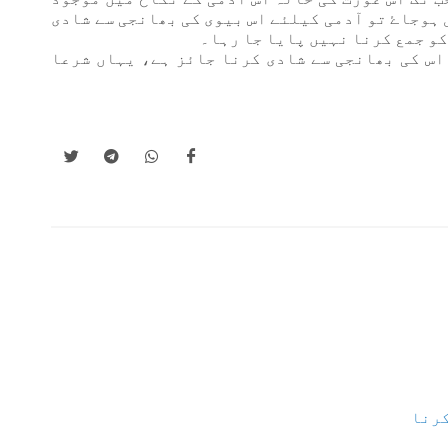
 ہوجاۓ تو آدمی کیلئے اس بیوی کی بھانجی سے شادی
و جمع کرنا نہیں پایا جا رہا۔
 اس کی بھانجی سے شادی کرنا جائز ہے، یہاں شرعا
کرنا