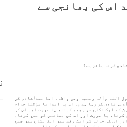
د اس کی بھانجی سے
شادی کرنا جائز ہے؟
ز
ل اللہ وآلہ وصحبہ ومن والاہ۔ اما بعد! شادی کی
ٓدمی شادی کر رہا ہے وہ اس پر ابدا یا مؤقتا حرام
ن کو ایک نکاح میں جمع کرنا، یا عورت اور اس کی
 کرنا، یا عورت اور اس کی بھانجی کو جمع کرنا،
ور اس کی خالہ کو ایک وقت میں ایک نکاح میں جمع
ب تک اس عورت کی خالہ اس آدمی کے نکاح میں موجود