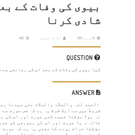
بیوی کی وفات کے بع
شادی کرنا
03 فروری 2020
أمانة الفتوى
4982
QUESTION
کیا بیوی کی وفات کے بعد اس کی بھانجی سے 
ANSWER
الحمد للہ والصلاۃ والسلام علی سیدنا رسو
شروط میں سے ایک شرط یہ ہے کہ جس عورت سے ا
نہ ہو؛ مؤقتا جیسے کسی عورت اور اس کی بہ
خالہ ، یا عورت اور اس کی بھوبھی کو جمع
مؤقتا حرام ہونے کا معنی یہ ہے کہ عورت ا
کرنا حرام ہے؛ یہ حرمت اس وقت تک رہے گی ج