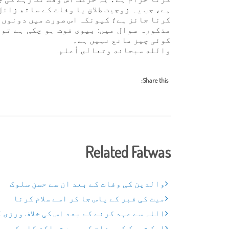
ہے، جب یہ زوجیت طلاق یا وفات کے ساتھ زائل
کرنا جائز ہے؛ کیونکہ اس صورت میں دونوں ک
مذکورہ سوال میں: بیوی فوت ہو چکی ہے تو
کوئی چیز مانع نہیں ہے۔
والله سبحانه وتعالى أعلم.
Share this:
Related Fatwas
والدین کی وفات کے بعد ان سے حسنِ سلوک
میت کی قبر کے پاس جا کر اسے سلام کرنا
اللہ سے عہد کرنے کے بعد اس کی خلاف ورزی 
ایک شریک کی وفات کے بعد شراکت کا حکم