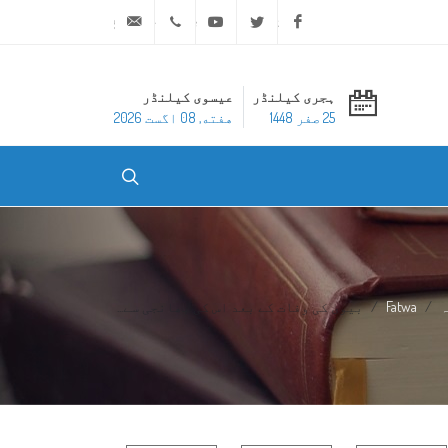
ask@dar-alifta.org
+20 2 25970400
Youtube
Twitter
Facebook
ہجری کیلنڈر
عیسوی کیلنڈر
25 صفر 1448
هفته, 08 اگست 2026
ہ
Fatwa
بیوی کی وفات کے بعد اس کی بھانجی سے...