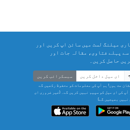
ری میلنگ لسٹ میں سائن اپ کریں اور
سے پہلے فتاوی، مقالہ جات اور
یں حاصل کریں۔
سبسکرائب کریں
ان مت ہوں! ہم آپ کی معلومات کو محفوظ رکھیں گے
آپ کی ای میل کو سپیم نہیں کریں گے۔ (غیر ضروری ای
نہیں بھیجیں گے)