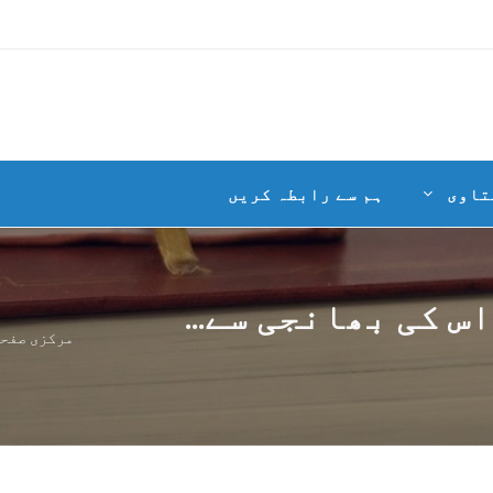
تاوی
ہم سے رابطہ کریں
س کی بھانجی سے...
مرکزی صفح