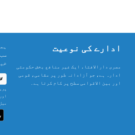
ادارے کی نوعیت
ہما
سب 
خبر
مصری دارالافتاء ایک غیر منافع بخش حکومتی
ادارہ ہے، جو آزادانہ طور پر مقامی، قومی
اور بین الاقوامی سطح پر کام کرتا ہے۔
پریش
اور 
میل 