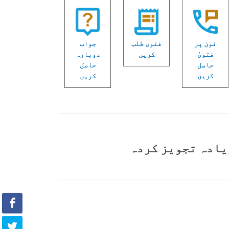
فون پر
فتوی طلب
جواب
فتویٰ
کریں
دوبارہ
حاصل
حاصل
کریں
کریں
یادہ تجویز کردہ