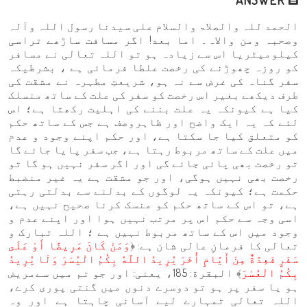
الحمد للہ والصلاۃ والسلام علی سیدنا رسول اللہ وآلہ
وصحبہ ومن والاہ۔ اما بعد! اگر مسافت ساڑھے تراسی
کیلومیٹریا اس سے زیادہ ہو تو اللہ تعالی نے مسافر
کو روزہ چھوڑنے کی رخصت علطا فرمائی ہے ، بشرطیکہ
سفر گناہ کی غرض سے نہ ہو، شریعتِ مطہرہ نے مشقت کی
طرف دیکھے بغیر اس رخصت کو سفر کی علت کے ساتھ منسلک
کیا ہے کیونکہ یہ علت بننے کی اہلیت رکھتا ہے؛ اس
لئے کہ یہ ایک واضح اور ظاہروصف ہے جس کے ساتھ حکم
کو متعلق کیا جا سکتا ہے، اور حکم اپنے وجود و عدم
میں علت کے ساتھ مربوط رہتا ہے، جب سفر پایا جائے گا
تو رخصت بھی پائی جائے گی اور اگر سفر نہیں ہو گا تو
رخصت بھی نہیں ہوگی، اور جو مشقت ہے یہ غیر منضبط
حکمت ہے؛ کیونکہ یہ لوگوں کے بدلنے سے بدلتی رہتی
ہے، تو اس کے ساتھ حکم کو منسک کرنا صحیح نہیں ہے،
اسی وجہ سے حکم اس پر مرتب نہیں ہوا اور اپنے عدم و
وجود میں اس کے ساتھ مربوط نہیں ہے ؛ اللہ تبارک و
تعالی کا فرمانِ عالی شان ہے: ﴿
وَمَنْ كَانَ مَرِيضًا أَوْ عَلَى
سَفَرٍ فَعِدَّةٌ مِنْ أَيَّامٍ أُخَرَ يُرِيدُ اللَّهُ بِكُمُ الْيُسْرَ وَلَا يُرِيدُ
بِكُمُ الْعُسْرَ
﴾ البقرة: 185، یعنی: اور جو تم میں سےمریض
ہو یا سفر پر ہو تو دوسرے دنوں میں گنتی پوری کرے،
اللہ تعالی تمہارے لیے آسانی چاہتا ہے اور وہ