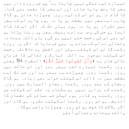
تمہارے لیے تنگی نہیں چاہتا ہے'' پس جب روزے دار میں
سفر کا وصف پایا جائے اور اس سفر کا مقصد بھی گناہ
کا کام نہ ہو تو اس کے لیے روزہ چھوڑنا جائز ہو گا؛
چاہے اسے سفر میں مشقت ہو یا نہ ہو، چاہے اس کے سفر
میں تکرار ہو یا نہ ہو، یہاں تک کہ اگر اس کا کام
ایسا ہو جس کی وجہ سے اسے ہمیشہ سفر پر رہنا پڑتا ہو
تو بھی اس کی رخصت ختم نہیں ہو گی، ہاں اللہ سبحانہ
وتعالی نے اس کے ساتھ یہ بھی فرمایا کہ اگر وہ روزے
رکھے گا تو اس کیلئے بہتر اور افضل ہے حالانکہ رخصت
اس کیلئے موجود ہے اللہ تبارک و تعالی کا فرمانِ
عالی شان ہے: ﴿
وَأَنْ تَصُومُوا خَيْرٌ لَكُمْ
﴾ البقرة: 184 یعنی
روزہ رکھنا تمہارے لئے بہتر ہے، اور اس حالت میں
روزہ رکھنا روزہ چھوڑنے سے بہتر ہے اور جب تک اسے
مشقت میں نہ ڈالے اس کیلئے ثواب بھی زیادہ ہو گا؛
رمضان کے بعد روزہ رکھنا رمضان المبارک میں روزہ
رکھنے کے برابر نہیں ہو سکتا، یہ حکم اس کیلئے جو
روزہ رکھنے پر قادر ہو، لیکن جب مسافر کو نقصان کا
اندیشہ ہو تو روزہ رکھنا اس کیلئے مکروہ ہو گا، اور
اگر ہلاکت کا خوف ہو تو روزہ چھوڑنا واجب ہوگا۔
والله سبحانه وتعالى أعلم.