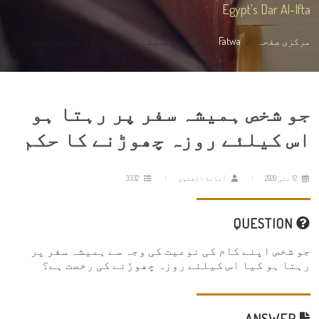
Egypt's Dar Al-Ifta
مرکزی صفحہ
Fatwa
جو شخص ہمیشہ سفر پر رہتا ہو اس کیلئ...
جو شخص ہمیشہ سفر پر رہتا ہو
اس کیلئے روزہ چھوڑنے کا حکم
12 مئی 2020
أمانة الفتوى
3332
QUESTION
جو شخص اپنے کام کی نوعیت کی وجہ سے ہمیشہ سفر پر
رہتا ہو کیا اس کیلئے روزہ چھوڑنے کی رخصت ہے؟
ANSWER