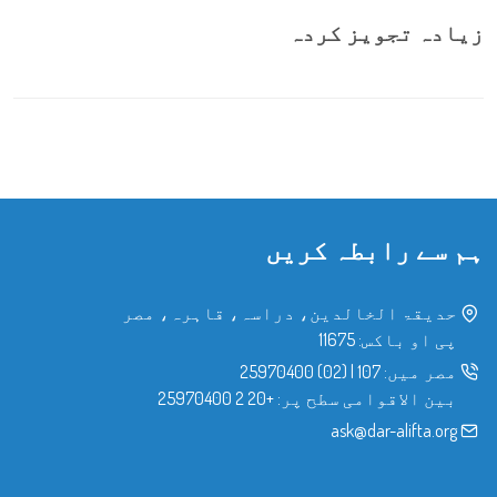
زیادہ تجویز کردہ
ہم سے رابطہ کریں
حدیقۃ الخالدین، دراسہ، قاہرہ، مصر
پی او باکس: 11675
مصر میں:
107
|
(02) 25970400
بین الاقوامی سطح پر:
+20 2 25970400
ask@dar-alifta.org