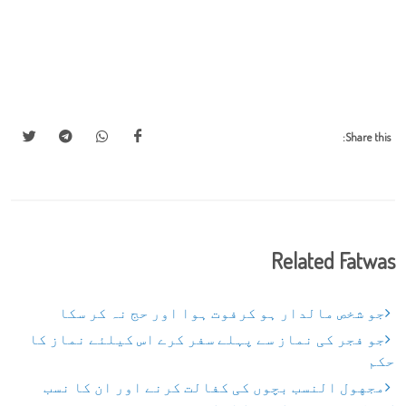
Share this:
Related Fatwas
جو شخص مالدار ہو کرفوت ہوا اور حج نہ کر سکا
جو فجر کی نماز سے پہلے سفر کرے اس کیلئے نماز کا
حکم
مجهول النسب بچوں کی کفالت کرنے اور ان کا نسب