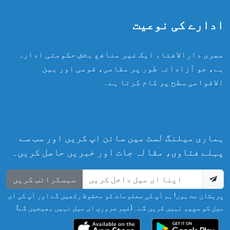
ادارے کی نوعیت
مصری دارالافتاء ایک غیر منافع بخش حکومتی ادارہ
ہے، جو آزادانہ طور پر مقامی، قومی اور بین
الاقوامی سطح پر کام کرتا ہے۔
ہماری میلنگ لسٹ میں سائن اپ کریں اور سب سے
پہلے فتاوی، مقالہ جات اور خبریں حاصل کریں۔
سبسکرائب کریں
پریشان مت ہوں! ہم آپ کی معلومات کو محفوظ رکھیں گے اور آپ کی ای
میل کو سپیم نہیں کریں گے۔ (غیر ضروری ای میل نہیں بھیجیں گے)