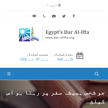
اردو
ask@dar-alifta.org
+20 2 25970400
Youtube
Twitter
Facebook
ہجری کیلنڈر
عیسوی کیلنڈر
24 صفر 1448
جمعه, 07 اگست 2026
جو شخص ہمیشہ سفر پر رہتا ہو اس
کیلئ...