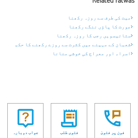
میت کی طرف سے روزہ رکھنا
عورت کا پاؤں ننگے رکھنا
ستائیسویں رجب کا روزہ رکھنا
شعبان کے مہینے میں کثرت سے روزے رکھنے کا حکم
اسراء اور معراج کی خوشی منانا
فون پر فتویٰ
فتوی طلب
جواب دوبارہ