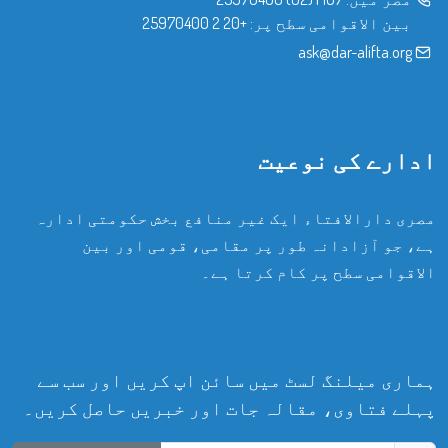
بین الاقوامی سطح پر:
+20 2 25970400
ask@dar-alifta.org
ادارے کی نوعیت
مصری دارالافتاء ایک غیر منافع بخش حکومتی ادارہ
ہے، جو آزادانہ طور پر مقامی، قومی اور بین
الاقوامی سطح پر کام کرتا ہے۔
ہماری میلنگ لسٹ میں سائن اپ کریں اور سب سے
پہلے فتاوی، مقالہ جات اور خبریں حاصل کریں۔