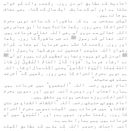
احادیث کے مطابق اس دن روزہ رکھنے والے کو ثواب
ملتا ہے اور اس کے سابقہ ایک سال کے گناہ بھی معاف
ہو جاتے ہیں۔
لیکن مستحب یہ ہے کہ عاشوراء کے ساتھ نویں محرم
الحرام کا بھی روزہ رکھا جائے؛ سیدنا ابنِ عباس رضی
اللہ تعالی سے مروی آپ رضی اللہ تعالی فرماتے ہیں:
اللہ تعالی کے رسول ﷺ نے جب عاشوراؑ کا روزہ رکھا
اور روزہ رکھنے کا حکم بھی فرمایا تو صحابہ کرام
رضوان اللہ علیھم اجمعین نے عرض کیا: یارسول اللہ
ﷺ اس دن کی تو یہود ونصاری تعظیم کرتے ہیں، تو آپ ﷺ
نے ارشاد فرمایا: ''فَإِذَا كَانَ الْعَامُ الْمُقْبِلُ إِنْ شَاءَ
اللهُ صُمْنَا الْيَوْمَ التَّاسِعَ'' یعنی اگلے سال ان شاء اللہ
ہم نویں محرم الحرام کا بھی روزہ رکھیں گے'' أخرجه
مسلم في صحيحه"
امام نووي رحمہ اللہ "المجموع" میں فرماتے ہیں:
ہمارے اصحاب اور دوسرے آئمہ نویں اور دسویں محرم
الحرام کے روزے مستحب ہونے پر متفق ہیں۔
امام بهوتي حنبلي رحمہ اللہ "الكشاف القناع عن متن
الإقناع" میں فرماتے ہیں: اکیلے دسویں محرم الحرام
کا روزہ رکھنا مکروہ نہیں ہے، اور "الْمُبْدِعِ" میں آپ
فرماتے ہیں: یہی ہمارا مذہب ہے۔
آئمہ احناف رحمھم اللہ کے مذہب کے مطابق اکیلے