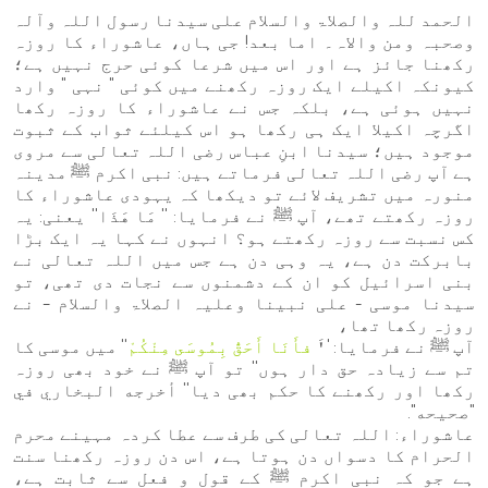
الحمد للہ والصلاۃ والسلام علی سیدنا رسول اللہ وآلہ
وصحبہ ومن والاہ۔ اما بعد! جی ہاں، عاشوراء کا روزہ
رکھنا جائز ہے اور اس میں شرعا کوئی حرج نہیں ہے؛
کیونکہ اکیلے ایک روزہ رکھنے میں کوئی " نہی " وارد
نہیں ہوئی ہے، بلکہ جس نے عاشوراء کا روزہ رکھا
اگرچہ اکیلا ایک ہی رکھا ہو اس کیلئے ثواب کے ثبوت
موجود ہیں؛ سیدنا ابنِ عباس رضی اللہ تعالی سے مروی
ہے آپ رضی اللہ تعالی فرماتے ہیں: نبی اکرم ﷺ مدینہ
منورہ میں تشریف لائے تو دیکھا کہ یہودی عاشوراء کا
روزہ رکھتے تھے، آپ ﷺ نے فرمایا: '' مَا هَذَا'' یعنی: یہ
کس نسبت سے روزہ رکھتے ہو؟ انہوں نے کہا یہ ایک بڑا
بابرکت دن ہے، یہ وہی دن ہے جس میں اللہ تعالی نے
بنی اسرائیل کو ان کے دشمنوں سے نجات دی تھی، تو
سیدنا موسی - علی نبینا وعلیہ الصلاۃ والسلام – نے
روزہ رکھا تھا،
آپ ﷺ نے فرمایا: ''َ
فأَنَا أَحَقُّ بِمُوسَى مِنْكُمْ
'' میں موسی کا
تم سے زیادہ حق دار ہوں'' تو آپ ﷺ نے خود بھی روزہ
رکھا اور رکھنے کا حکم بھی دیا'' أخرجه البخاري في
"صحيحه".
عاشوراء: اللہ تعالی کی طرف سے عطا کردہ مہینے محرم
الحرام کا دسواں دن ہوتا ہے، اس دن روزہ رکھنا سنت
ہے جو کہ نبی اکرم ﷺ کے قول و فعل سے ثابت ہے،