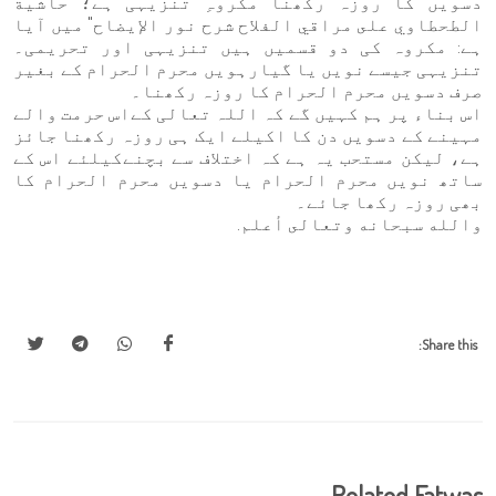
دسویں کا روزہ رکھنا مکروہِ تنزیہی ہے؛ حاشية
الطحطاوي على مراقي الفلاح شرح نور الإيضاح" میں آیا
ہے: مکروہ کی دو قسمیں ہیں تنزیہی اور تحریمی۔
تنزیہی جیسے نویں یا گیارہویں محرم الحرام کے بغیر
صرف دسویں محرم الحرام کا روزہ رکھنا۔
اس بناء پر ہم کہیں گے کہ اللہ تعالی کےاس حرمت والے
مہینے کے دسویں دن کا اکیلے ایک ہی روزہ رکھنا جائز
ہے، لیکن مستحب یہ ہے کہ اختلاف سے بچنےکیلئے اس کے
ساتھ نویں محرم الحرام یا دسویں محرم الحرام کا
بھی روزہ رکھا جائے۔
والله سبحانه وتعالى أعلم.
Share this:
Related Fatwas