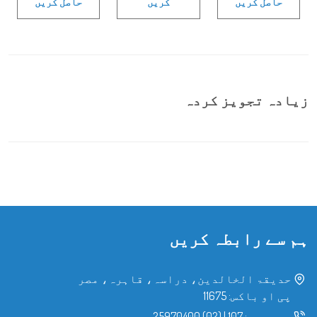
حاصل کریں
کریں
حاصل کریں
زیادہ تجویز کردہ
ہم سے رابطہ کریں
حدیقۃ الخالدین، دراسہ، قاہرہ، مصر
پی او باکس: 11675
مصر میں:
107
|
(02) 25970400