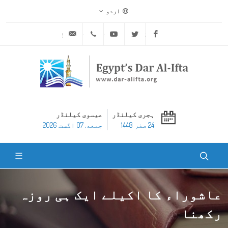
اردو
ask@dar-alifta.org
+20 2 25970400
Youtube
Twitter
Facebook
ہجری کیلنڈر
عیسوی کیلنڈر
24 صفر 1448
جمعه, 07 اگست 2026
عاشوراء کا اکیلے ایک ہی روزہ
رکھنا