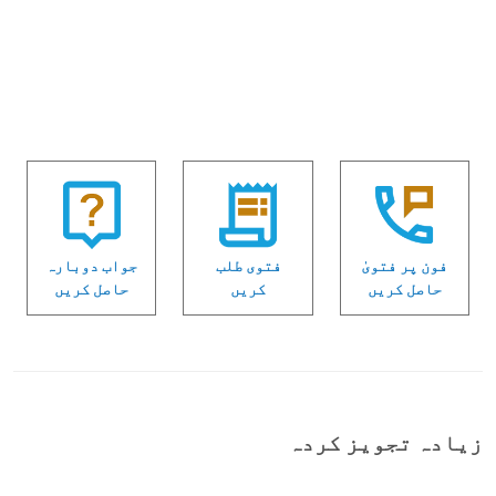
فون پر فتویٰ
فتوی طلب
جواب دوبارہ
حاصل کریں
کریں
حاصل کریں
زیادہ تجویز کردہ