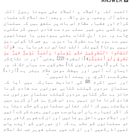
الحمد للہ والصلاۃ و السلام علی سيدنا رسول اللہ
وعلى آلہ وصحبہ و من والاہ۔ وبعد: امت اسلام کے علماء
کرام اور فقہاء عظام اس بات پر متفق ہیں کہ مسلمان
عورت کسی بھی غیر مسلم مرد سے شادی نہیں کر سکتی،
چاہے وہ مرد اہلِ کتاب یعنی یہودیوں یا عیسائیوں
میں سے ہو، چاہے مشرک یا دہریہ ہو جس کا کوئی دین
نہیں ہوتا؛ کیونکہ الله تعالى نے فرمایا ہے : ﴿
وَلَا
تُنْكِحُوا الْمُشْرِكِينَ حَتَّى يُؤْمِنُوا وَلَعَبْدٌ مُؤْمِنٌ خَيْرٌ مِنْ
مُشْرِكٍ وَلَوْ أَعْجَبَكُمْ
﴾ [البقرة: 221]. یعنی: '' اور نہ نکاح کر
دیا کرو (اپنی عورتوں کا) مشرکوں سے یہاں تک کہ وہ
ایمان لے آئیں اور بیشک مومن غلام بہتر ہے (آزاد)
مشرک سے، اگرچہ وہ پسند آۓ تمہیں ''۔
اور نبی اکرم ﷺ کی احادیث مبارکہ میں آیا کہ
مسلمان مردوں کیلئے کتابی عورتوں سے شادی کرنا
جائز ہے مگر کتابی مردوں کیلئے مسلمان عورتوں سے
شادی کرنا جائز نہیں ہے، اس طرح ہم قرآن کریم میں
دیکھتے ہیں کہ اللہ تعالی مسلمانوں کو حکم دیتا ہے
کہ اگر تمہارے ہاں آس پاس سے عورتیں ہجرت کر کے آئیں
اور اسلام میں داخل ہو جائیں اور ان کے شوہر کافر ہوں
تو مسلمانوں کو حکم ہے کہ ان عورتوں کو اپنے پاس
ٹھیراۓ رکھیں اور ان کے غیر مسلم شوہر جب تک اسلام