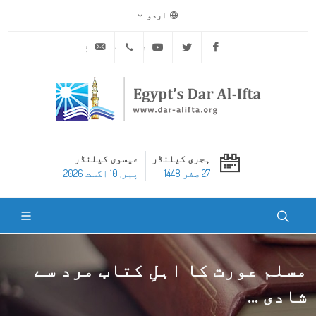
اردو
ask@dar-alifta.org
+20 2 25970400
Youtube
Twitter
Facebook
ہجری کیلنڈر
عیسوی کیلنڈر
27 صفر 1448
پير, 10 اگست 2026
مسلم عورت کا اہلِ کتاب مرد سے
شادی ...