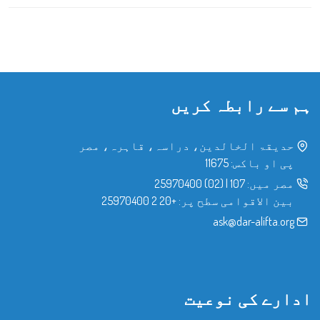
ہم سے رابطہ کریں
حدیقۃ الخالدین، دراسہ، قاہرہ، مصر
پی او باکس: 11675
مصر میں:
107
|
(02) 25970400
بین الاقوامی سطح پر:
+20 2 25970400
ask@dar-alifta.org
ادارے کی نوعیت