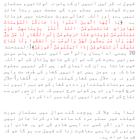
قبول نہ کر لیں انہیں ان کے پاس نہ لوٹائیں، مسلمان
عورت کیلئے غیر مسلم مرد کی عصمت میں رہنا جائز
نہیں ہے، اور اللہ تعالی سورتِ ممتحنۃ میں فرماتا
ہے : ﴿
يَا أَيُّهَا الَّذِينَ آمَنُوا إِذَا جَاءَكُمُ الْمُؤْمِنَاتُ
مُهَاجِرَاتٍ فَامْتَحِنُوهُنَّ اللهُ أَعْلَمُ بِإِيمَانِهِنَّ فَإِنْ
عَلِمْتُمُوهُنَّ مُؤْمِنَاتٍ فَلَا تَرْجِعُوهُنَّ إِلَى الْكُفَّارِ لَا هُنَّ حِلٌّ
لَهُمْ وَلَا هُمْ يَحِلُّونَ لَهُنَّ وَآتُوهُمْ مَا أَنْفَقُوا وَلَا جُنَاحَ
عَلَيْكُمْ أَنْ تَنْكِحُوهُنَّ إِذَا آتَيْتُمُوهُنَّ أُجُورَهُنَّ
﴾ [الممتحنة:
10]. یعنی: اے ایمان والو ! جب آئیں تمہارے پاس مومن
عورتیں ہجرت کر کے تو ان کی جانج پڑتال کر لو اللہ
خوب جانتا ہے ان کے ایمان کو۔ پس اگر تمہیں معلوم
جاۓ کہ وہ مومن ہیں تو انہیں کفار کی طرف مت واپس
کرو نہ وہ حلال ہیں کفار کیلئے اور نہ وہ (کفار) حلال
ہیں مومنات کیلئے اور دے دو کفار کو جو مہر انہوں نے
خرچ کیے اور تم پر کوئی حرج نہیں کہ تم ان عورتوں سے
نکاح کر لو جب تم انہیں ان کے مہر ادا کر دو''۔
لہذا پتہ چلا کہ پوچھے گئے سوال میں مسلمان عورت
کیلئے غیر مسلم مرد کے ساتھ شادی کرنا جائز نہیں
ہے، اور اگر کسی نے ایسی شادی کی تو یہ شادی اور
دونوں کی باہمی معاشرت زنا کے قبیل سے ہو گا جو کہ
شرعا حرام ہے۔