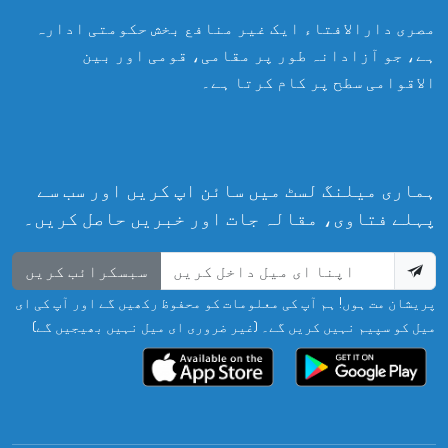
مصری دارالافتاء ایک غیر منافع بخش حکومتی ادارہ
ہے، جو آزادانہ طور پر مقامی، قومی اور بین
الاقوامی سطح پر کام کرتا ہے۔
ہماری میلنگ لسٹ میں سائن اپ کریں اور سب سے
پہلے فتاوی، مقالہ جات اور خبریں حاصل کریں۔
سبسکرائب کریں
پریشان مت ہوں! ہم آپ کی معلومات کو محفوظ رکھیں گے اور آپ کی ای
میل کو سپیم نہیں کریں گے۔ (غیر ضروری ای میل نہیں بھیجیں گے)