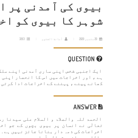
بیوی کی آمدنی پر ا
شوہر کا بیوی کو اخ
20 ستمبر 2020
أمانة الفتوى
3263
QUESTION
ایک اجنبی شخص اپنی ساری آمدنی اپنے ملک 
ہے ، اور اخراجات میں اس کا انحصار اپنی ب
کھانے پینے ، پہننے کے اخراجات ادا کرتی ہے
ANSWER
الحمد للہ والصلاۃ و السلام علی سيدنا رس
تعالٰی نے انسان پر بیوی بچوں کے جو اخ
اخراجات کی ذمہ دار بنانا جائز نہیں ہے۔
والله سبحانه وتعالى أعلم.