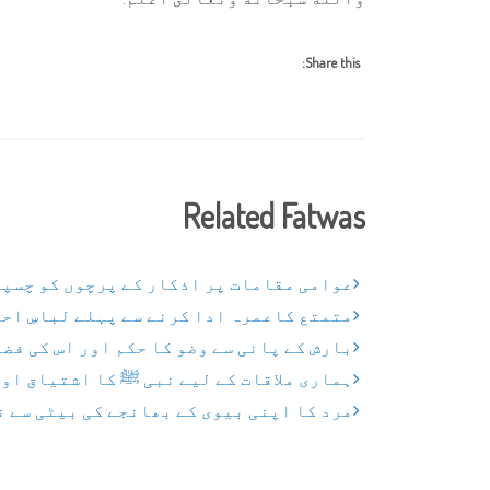
Share this:
Related Fatwas
عوامی مقامات پر اذکار کے پرچوں کو چسپا
متمتع کاعمرہ ادا کرنے سے پہلے لباسِ اح
بارش کے پانی سے وضو کا حکم اور اس کی فض
ہماری ملاقات کے لیے نبی ﷺ کا اشتیاق اور
مرد کا اپنی بیوی کے بھانجے کی بیٹی سے ن