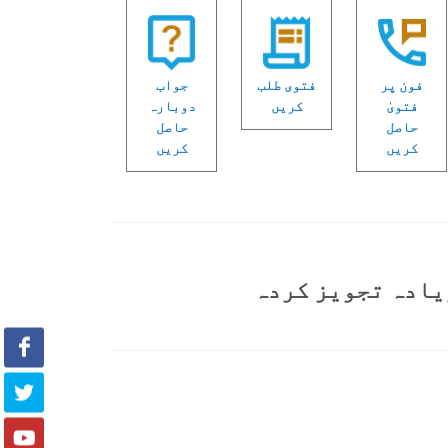
فون پر
فتوی طلب
جواب
فتویٰ
کریں
دوبارہ
حاصل
حاصل
کریں
کریں
یادہ تجویز کردہ