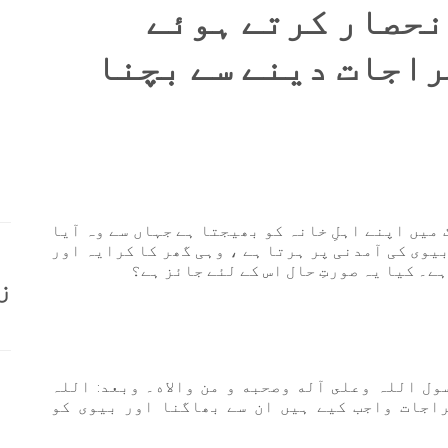
نحصار کرتے ہوئے
راجات دینے سے بچنا
میں اپنے اہلِ خانہ کو بھیجتا ہے جہاں سے وہ آیا
یوی کی آمدنی پر ہرتا ہے ، وہی گھر کا کرایہ اور
۔ کیا یہ صورتِ حال اس کے لئے جائز ہے؟
ز
ول اللہ وعلى آله وصحبه و من والاه۔ وبعد: اللہ
راجات واجب کیے ہیں ان سے بھاگنا اور بیوی کو