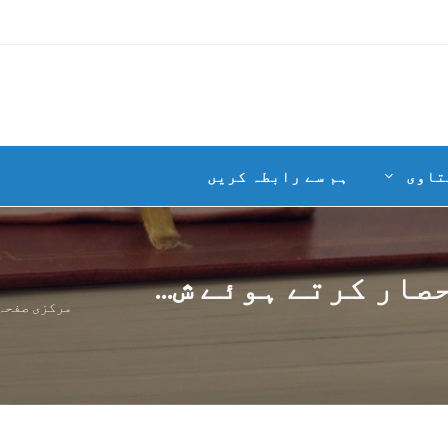
تاوی
ہم سے رابطہ کریں
ار کرتے ہوئے ش...
مرکزی صفحہ