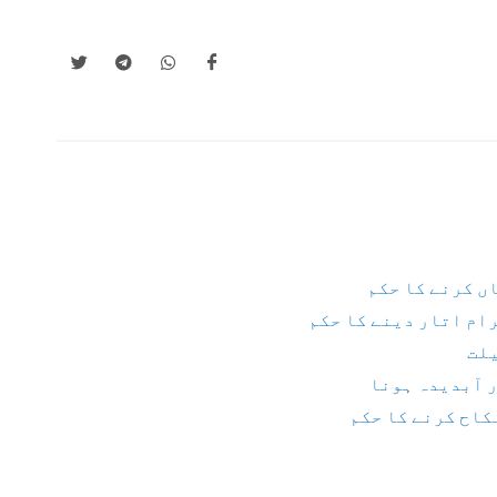
ں کرنے کا حکم
رام اتار دینے کا حکم
یلت
 آبدیدہ ہونا
کاح کرنے کا حکم