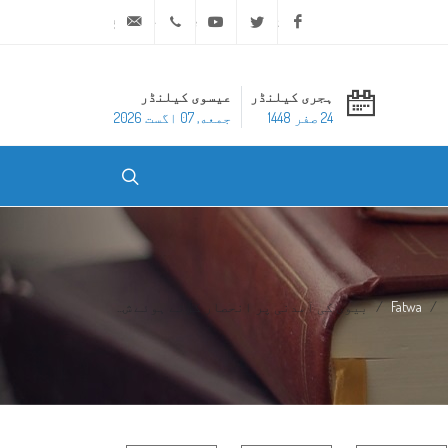
ask@dar-alifta.org
+20 2 25970400
Youtube
Twitter
Facebook
ہجری کیلنڈر
عیسوی کیلنڈر
24 صفر 1448
جمعه, 07 اگست 2026
Fatwa
بیوی کی آمدنی پر انحصار کرتے ہوئے ش...