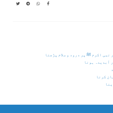
نبی اکرم ﷺ پر درود و سلام پڑھنا
 آبدیدہ ہونا
یان کرنا
ینا