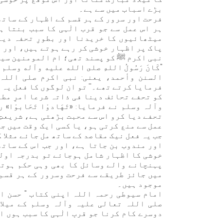
بڑے اسباب میں سے ہے۔
فرحت اور سرور کے ہر قسم کے اظہار کے ساتھ
ہر اس عمل سے جو قرب الٰہی کا سبب بنتا ہ
میٹھائیوں کا خریدنا اور بطورِ تحفہ دین
پاک پر اظہار خوشی کر رہے ہوتے ہیں، اور ا
نبی اکرم ﷺ کو پسند تھی؛ ام المومنین سید
"كَانَ رَسُولُ اللهِ صلى الله عليه وآله وسلم يُح
السنن وأحمد، یعنی: نبی اکرم صلی اللہ 
فرمایا کرتے تھے۔'' تو ان لوگوں کا فعل یہ 
کو تحفے تحائف دینا فی ذاتہ شرعا امرِ مط
وآلہ وسلم نے فرمایا: «تَهَادوْا تَحَابوْا
تحفے دیا کرو اس سے محبت بڑھتی ہے، شریعتِ
عمل سے منع کرتی ہو، یا کسی ایک وقت میں ج
جب یہ فعل نیک مقاصد کے ساتھ مل جائے مثلا 
اور مندوب بن جاتا ہے، اور جب اس کے ساتھ 
خوشی کا اظہار شامل ہوجائے تو بدرجہ اولی
پہنچانے والے وسائل کا بھی وہی حکم ہوتا ہ
میں جائز طریقے سے فرحت وسرور کے ہر قسم 
موجود ہیں۔
امام سیوطی رحمہ اللہ اپنی کتاب " حسن ا
صلی اللہ تعالی علیہ وآلہ وسلم کے میلا
دوسرے کام کرنا جو قربِ الٰہی کا سبب ہوں 