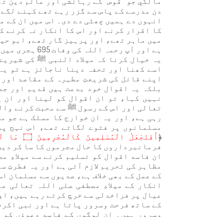
مالكي جو ''قوص'' کے رہائشی اور عالم دین تھ
دن مدرسے کے پاس سے گزر رہے تھے کہنے لگے اَ
انہوں دے ہمیں چھٹی دے دی۔ اس میں ان کے می
کا اقرار کرنے اور اس کا انکار نہ کرنے کی
میں ماہر تھے، اور پرہیز گار تھے، ابو حیان
ہے اور آپ رحمہ اللہ کی وفات 695 ہجری میں ہوئی۔
یہ خیال کرنا کہ میلاد النبی ﷺ کی شیرین
اسے کھنا اور تحفہ دینا ناجائز ہے تو یہ 
اپنے قائل کی شریعتِ مطہرہ کے مقاصد اور 
بلکہ یہ اقوال خود بدعت ہیں قدیم اور جد
نہیں کہا، تو ان اقوال کو لینا اور ان پ
تعالی اور اس کے رسول ﷺ سے محبت کرنے وال
رہی ہے، اور یہ ان خوارج کا مسلک ہے جو م
مسلمانوں پر فتوے لگاتے تھے، اس نہج پر 
﴿
أَفَنَجْعَلُ الْمُسْلِمِينَ كَالْمُجْرِمِينَ ۝ مَا لَكُمْ كَيْفَ تَحْكُمُونَ
فرمانبرداروں کا حال مجرموں کا سا کر دیں 
ان فاسد اقوال کو تسلیم کرنے سے میلادِ م
مظاہر کی تحریم لازم آتی ہے اور یہ فطرتِ
کے عمل کے بھی خلاف ہے، صدیوں سے مسلمان اس
انکار کے میلادِ مصطفی صلی اللہ تعالی ع
عیال پر فراخدلی سے خرچ کرتے رہے ہیں، اور
کے ساتھ فرحت وسرور پاتا ہے اور نبی اکرم
وسرور ہیں۔ ان لوگوں کے فاسد دعوؤں کو ا