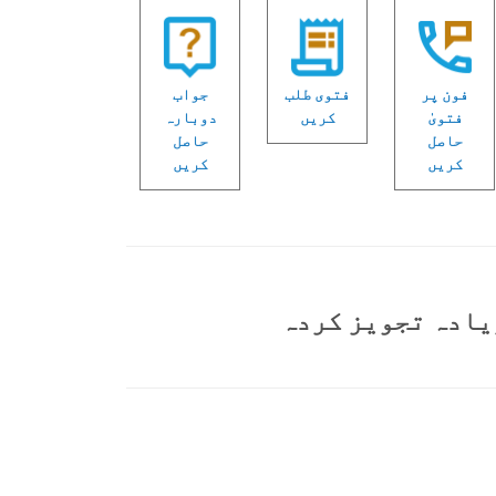
فون پر
فتوی طلب
جواب
فتویٰ
کریں
دوبارہ
حاصل
حاصل
کریں
کریں
یادہ تجویز کردہ