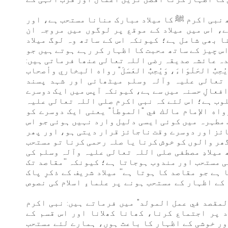
 نبی اکرم ﷺ کا میلاد مبارک منانا مستحب ہے، اور
ے، اس میں میلاد کے موقع پر لوگوں میں مروجہ ان
ا بھی شامل ہے؛ کیونکہ اس کے ساتھ وہ لوگ میلاد
س چیز کے ساتھ محبت کا اظہار کر رہے ہوتے ہیں جو
ہ عائشہ صدیقہ رضی اللہ تعالی عنھا فرماتی ہیں:
ِبُّ الحَلْوَاءَ، وَيُحِبُّ العَسَلَ" رواه البخاري وأصحاب
تعالی علیہ وآلہ وسلم میٹھائی اور شہد پسند
افعالِ حسنہ میں سے ہے، کیونکہ آپس میں ایک دوسرے
لوب ہے؛ اس لئے کہ نبی اکرم صلی اللہ تعالی علیہ
» رواه الإمام مالك في "الموطأ" یعنی ایک دوسرے کو
 مطہرہ میں کوئی ایسی دلیل وارد نہیں ہوئی جو اس
ائز اور دوسرے وقت ناجائز قرار دیتی ہو، اور پھر
گھر والوں کو خوش کرنا یا صلہ رحمی کرنا تو مستحب
میلادِ مصطفی صلی اللہ تعالی علیہ وآلہ وسلم کی
 مستحب اور مندوب ہوجاتا ہے؛ کیونکہ ''مقاصد تک
ے جو مقاصد کا ہوتا ہے'' میلاد شریف کے ذکرِ پاک
کے اظہار کے مستحب ہونے پر علماءِ اسلام کی نصوص
لمقصد في عمل المولد" میں فرماتے ہیں: نبی اکرم
د پر اجتماع کرنا، کھانا کھلانا اور اس قسم کے
اور خوشی کے اظہار کا باعث ہوں، ہمارے لئے مستحب