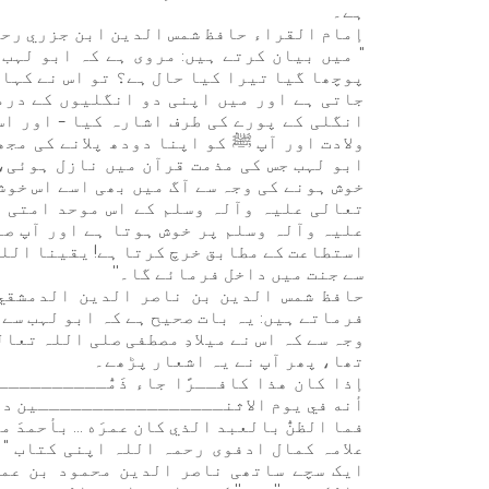
ہے۔
إمام القراء حافظ شمس الدين ابن جزري رح
" میں بیان کرتے ہیں: مروی ہے کہ ابو لہب
پوچھا گیا تیرا کیا حال ہے؟ تو اس نے کہا: 
جاتی ہے اور میں اپنی دو انگلیوں کے درم
انگلی کے پورے کی طرف اشارہ کیا – اور اس
ولادت اور آپ ﷺ کو اپنا دودھ پلانے کی مجھ
ابو لہب جس کی مذمت قرآن میں نازل ہوئی، 
خوش ہونے کی وجہ سے آگ میں بھی اسے اس خو
تعالی علیہ وآلہ وسلم کے اس موحد امتی ک
علیہ وآلہ وسلم پر خوش ہوتا ہے اور آپ ص
استطاعت کے مطابق خرچ کرتا ہے! یقینا اللہ
سے جنت میں داخل فرمائے گا۔''
حافظ شمس الدين بن ناصر الدين الدمشقي 
فرماتے ہیں: یہ بات صحیح ہے کہ ابو لہب سے 
وجہ سے کہ اس نے میلادِ مصطفی صلی اللہ تعال
تھا، پھر آپ نے یہ اشعار پڑھے۔
إذا كان هذا كافــرًا جاء ذَمُّـــــــــــــ
أنه في يوم الاثنـــــــــــــــــين دائ
فما الظنُّ بالعبد الذي كان عمرَه ... بأحمدَ 
علامہ کمال ادفوی رحمہ اللہ اپنی کتاب "
ایک سچے ساتھی ناصر الدین محمود بن عما