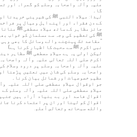
علیہ وآلہ واصحابہ وسلم کو گمراہ اور تما
گا۔
لہذا: میلاد النبی ﷺ کی شیرینی خریدنا او
کے دن فقراء اور اپنے اہل وعیال پر فراخدل
جائز مظاہر کے ساتھ میلاد مصطفی ﷺ منانا ش
ﷺ کی تعظیم کی وجہ سے مسلمان کو ثواب بھی
''مقاصد تک پہنچنے والے وسائل کا بھی وہی ح
نبی اکرم ﷺ سے محبت کا اظہار کرنا ہے)
لیکن اولی یہ ہے میلادِ مصطفی ﷺ مظاہر دینیہ
اکرم صلی اللہ تعالی علیہ وآلہ واصحابہ و
علیہ وآلہ واصحابہ وسلم پر درود وسلام کی
واصحابہ وسلم کی شان میں نعتیں پڑھنا اور
عظیم خصوصیات اور شمائل بیان کرنا۔
جو اوقوال میلادِ مصطفی صلی اللہ علیہ وا
میلادِ مصطفی صلی اللہ علیہ وآلہ وسلم کے
اقوال فاسد اور بے بنیاد آراء ہیں جنہی
اقوال کو لینا اور ان پر اعتماد کرنا جائ
والله سبحانه وتعالى أعلم.