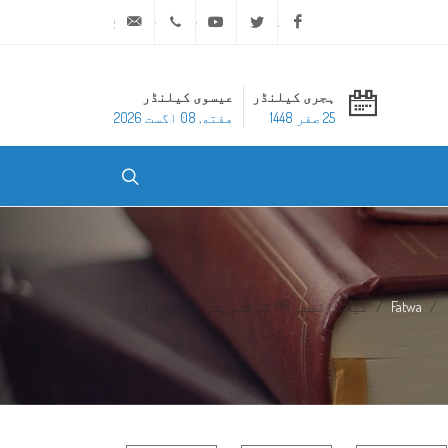
ask@dar-alifta.org
+20 2 25970400
Youtube
Twitter
Facebook
ہجری کیلنڈر
عیسوی کیلنڈر
25 صفر 1448
هفته, 08 اگست 2026
Fatwa
میلاد النبی ﷺ کی شیرینی خریدنا اور ...