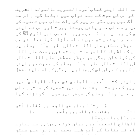
مہ اللہ اپنی كتاب "عرف التعريف بالمولد الشريف
 کو اس کی موت کے بعد خواب میں دیکھا گیا، اس سے
آگ میں ہوں مگر ہر پیر کی رات عذاب میں تخفیف کی
یان سے اس قدر پانی چوستا ہوں – اور اس نے اپنی
 کی وجہ یہ ہے کہ جب سویبہ نے جب نبی اکرم ﷺ کی
ے خبر دی تھی تو میں نے اسے آزاد کیا تھا۔ تو جب
میلادِ مصطفی صلی اللہ تعالی علیہ وآلہ وسلم پر
شی کے اظہار کا اجر ملتا ہے تو نبی رحمت صلی اللہ
ی کیا شان ہوگی جو میلادِ مصطفی صلی اللہ تعالی
لی اللہ تعالی علیہ وآلہ وسلم کی محبت میں اپنی
 کریم کے ہاں اس کی جزاء یہ ہوگی کہ اسے اپنے فضل
اپنی كتاب "مورد الصادي في مولد الهادي" میں
پیر کے دن جتنا وقت عذاب میں تخفیف کی جاتی ہے اس
ی علیہ وآلہ وسلم کی خوشی میں سویبہ کو آزاد کیا
ــــــهُ ... وتبَّتْ يداه في الجحـيم مُخَلَّدا أتى
مًـــا ... يخفف عنه للسرور بأحمـــــــدا
مسرورًا ومات موحدًا
الطالع السعيد" میں بیان کرتے ہیں: ہم سے ہمارے
د نے بتایا کہ أبو طيب محمد بن إبراهيم سبتي