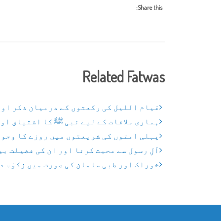
Share this:
Related Fatwas
قیام اللیل کی رکعتوں کے درمیان ذکر اور 
ہماری ملاقات کے لیے نبی ﷺ کا اشتیاق اور
پہلی امتوں کی شریعتوں میں روزے کا وجود
آلِ رسول سے محبت کرنا اور ان کی فضیلت ب
خوراک اور طبی سامان کی صورت میں زکوٰۃ د