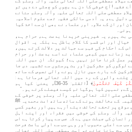
ے میلادِ مصطفی صلی اللہ تعالی علیہ وآلہ وسلم کے
ے فقیہ! آج خوشی کا دن ہے بچوں کو چھٹی دے دیں تو
لادِ مصطفی صلی اللہ تعالی علیہ وآلہ وسلم منانے
 دلیل ہے، یہ آدمی مالکی فقیہ تھے علوم اسلامیہ
 اور ان کے علاوہ اور علماء نے بھی ان سے اخذ کیا
ی بت ہیں، یہ شیرینی خریدنا بدعت ہے، حرام ہے،
خیال اور اس قسم کا کلام باطل ہے بلکہ یہ اقوال
اس کے احکام کی فہم سے جہالت پر دلالت کرتے ہیں،
ید زمانے میں کبھی علماء نے اسے بدعت اور حرام
ر عمل کرنا جائز نہیں ہے؛ کیونکہ ان میں اللہ
ے لوگوں کو مشرکین اور بت پرستوں سے تشبیہ دی جا
شرکین کے بارے میں نازل ہونے والی نصوص کے ساتھ
چلنے والوں کے رد میں اللہ تعالی فرماتا ہے :
﴾ [القلم: 35-36]، یعنی: کیا ہم
گے، تمہیں کیا ہوگیا تم کیسے فیصلے کرتے ہو۔''
صطفی صلی اللہ تعالی علیہ وآلہ وسلم پر خوشی کے
 سلیمہ کے مخالفت ہونے کے ساتھ ساتھ امت محمدیہ ﷺ
 موقع پر تحفے تحائف دیتے آرہے ہیں اور بغیر کسی
لیہ وآلہ وسلم کی خوشی میں فقراء اور اپنے اہل
 انسان کی جبلت میں ہے کہ جس سے پیار کرتا ہے اس
 سب سے اعلی محبوب اور وہی سب سے اولی باعث فرحت
گر سچ مانا جائے تو امتِ مصطفی صلی اللہ تعالی