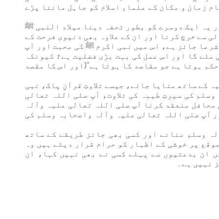
م زمان و مکان کے علماءِ اسلام کو جاہل ماننا پڑے
ر یہ ایک دوسرے کو بطور تحفہ دینا میلاد النبی ﷺ
ی سے خرچ کرنا اور ان کے علاوہ بھی دنیوی فرحت کے
رعا جائز ہے، اس میں نبی اکرم ﷺ کی محبت اور آپ
 ملے گا اور اس عمل کی بہت بڑی فضلیت ہے؛ کیونکہ
کم ہوتا ہے جو مقاصد کا ہوتا ہے''(اور اس کا مقصد
 کے ساتھ منایا جائے، جیسے تلاوتِ قرآنِ پاک، نبی
سلم کی سیرتِ طیبہ کی تلاوت، آپ صلی اللہ تعالی
 محافل منعقد کرنا آپ صلی اللہ تعالی علیہ وآلہ
 آپ صلی اللہ تعالی علیہ وآلہ واصحابہ وسلم کی
ٓلہ وسلم منانے اور کسی بھی جائز طریقے کے ساتھ
 موقع پر خوشی کے اظہار کو حرام قرار دیتے ہیں وہ
ں ان بدعتیوں سے پہلے کسی نے بھی نہیں کہا، ان
ز نہیں ہے۔