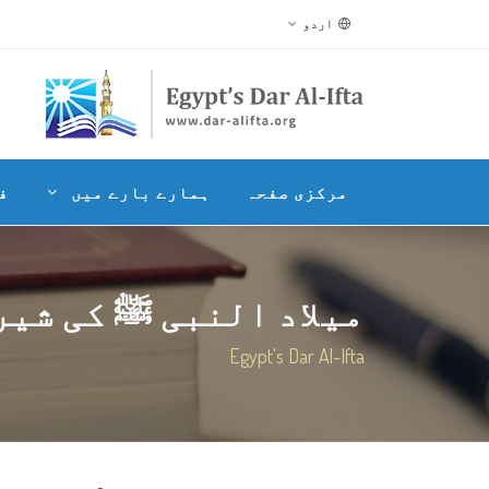
اردو
مرکزی صفحہ
ہمارے بارے میں
ف
میلاد النبی ﷺ کی شیری
Egypt's Dar Al-Ifta