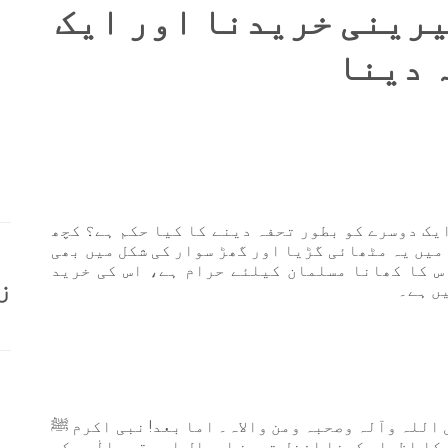
یرینی خریدنا اور ایک
ہ دینا
یک دوسرے کو بطور تحفہ دینے کا کیا حکم ہے؟ کچھ
 میں یہ مٹھائی گڑیا اور گھڑ سوار کی شکل میں بھی
س کا کھانا مسلمان کیلئے حرام ہے، اس کی خرید
ز
یں ہے۔
 اللہ وآلہ وصحبہ ومن والاہ۔ اما بعد! نبی اکرم ﷺ
 کا اظہار کرنا افضل ترین اعمال اور قرب الٰہی کے