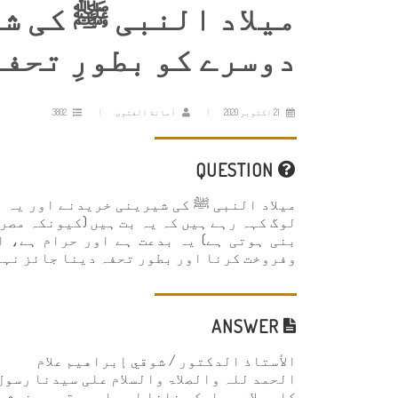
میلاد النبی ﷺ کی ش
دوسرے کو بطورِ تحف
21 اکتوبر 2020
أمانة الفتوى
3802
QUESTION
میلاد النبی ﷺ کی شیرینی خریدنے اور یہ ا
لوگ کہہ رہے ہیں کہ یہ بت ہیں (کیونکہ مصر
بنی ہوتی ہے) یہ بدعت ہے اور حرام ہے، ا
وفروخت کرنا اور بطور تحفہ دینا جائز نہ
ANSWER
الأستاذ الدكتور / شوقي إبراهيم علام
الحمد للہ والصلاۃ والسلام علی سیدنا رسول
کا میلاد مبارک منانا اور اس موقع پر خوشی