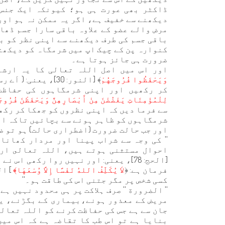
ڈاکٹر بھی عورت ہی ہو؛ کیونکہ ایک جنس 
دیکھنے سے خفیف ہے، اگر یہ ممکن نہ ہو اور
مرض والے عضو کے علاوہ باقی سارا جسم ڈھا
باقی جسم کی طرف دیکھنے سے اپنی نظر کو بچ
کنوارہ پن کے چیک اپ میں شرمگاہ کو دیکھتے
ضرورت ہی جائز ہوتا ہے۔
اور اس میں اصل اللہ تعالی کا یہ ارشاد
وَيَحْفَظُوا فُرُوجَهُمْ
﴾ [النور: 30]، یع
کر رکھیں اور اپنی شرمگاہوں کی حفاظت 
لِلْمُؤْمِنَاتِ يَغْضُضْنَ مِنْ أَبْصَارِهِنَّ وَيَحْفَظْنَ فُرُوجَه
سے فرما دیں کہ اپنی نظروں کو جھکا کر رکھ
شرمگاہوں کو ظاہر ہونے سے بچائیں تاکہ ان
اور جب حالت ضرورت (اضطراری حالت) ہو تو ض
'' کی وجہ سے شراب پینا اور مردار کھانا
احوال مستثنی ہوتے ہیں، اللہ تعالى ارشا
[الحج: 78]، یعنی: اور نہیں روا رکھی ا
فرمان ہے: ﴿
ل
اَ يُكَلِّفُ اللهُ نَفْسًا إِلاَّ وُسْعَهَا﴾
کسی شخص پر مگر جتنی اس کی طاقت ہو۔''
'' الضرورة '' صرف ہلاکت پر ہی محدود نہیں ہ
مریض کے معذور ہونے،بیماری کے بگڑنے، یا
جان سے ہے جس کی حفاظت کرنے کو اللہ تعالی
بنایا ہے تو اس طب کا تقاضہ ہے کہ اس می