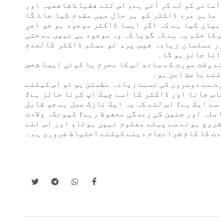
سانی کو لے کر آتی ہے، اس لئے فقہاۓ شافعیہ اور
ماہر مرد ڈاکٹر کو ہر حال میں مقدم کیا جاۓ گا
بیان کیا ہے کہ اگر ایسا ڈاکٹر موجود ہو جو اجرِ
 کا حکم یہ ہے کہ گویا کہ وہ موجود ہی نہیں ہے حتی
ر مسلمان زیادہ فیس پر، تو مسلم ڈاکٹر کالعدم
انا جائز ہو گا۔
ے وقت عورت کے ساتھ اس کا محرم یا کوئی ایسا شخص
ئے باعثِ امن ہو۔
رت سے دوسروں کی نسبت زیادہ مطمئن ہو تو اس کیلئے
اس جانا اور ڈاکٹر کا اسے چیک اپ کرنا جائز ہے؛
 سے ایک ہے؛ اس لئے کہ یہ ایک نازک عمل ہے جو قابل
ملہ اور جنین کی زندگی محفوظ رہے؛ کیونکہ ولادت
 شروع ہونے سے پہلے معلوم نہیں ہوتا، اور اس لئے
ادت کا کام شرانجام دینے کیلئے احتیاط ضروری ہے۔