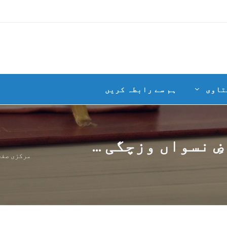
تاوی
ہم سے رابطہ کریں
 نسواں وزچگی ...
مرکزی صفح