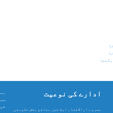
نا
نا
 رکھنا
ادارے کی نوعیت
ہما
سب 
خبر
مصری دارالافتاء ایک غیر منافع بخش حکومتی