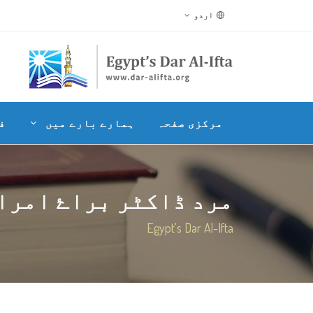
اردو
مرکزی صفحہ
ہمارے بارے میں
ف
مرد ڈاکٹر براۓ امراضِ
Egypt's Dar Al-Ifta