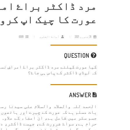
مرد ڈاکٹر براۓ امر
عورت کا چیک اپ کرو
31 جنوری 2021
أمانة الفتوى
6008
QUESTION
کیا عورت کیلئے مرد ڈاکٹر براۓ امراضِ نس
کہ لیڈی ڈاکٹر کے پاس ہی جاۓ؟
ANSWER
الحمد للہ والصلاۃ والسلام علی سیدنا رسو
بات مسلم ہے کہ عورت کے چہرے اور ہاتھوں 
جسم ستر میں شامل ہے، ان اعضاء کے علاوہ
حرام ہے، سواۓ ضرورت کے، جیسے ڈاکٹر، دا
دیکھیں گے اس سے تجاوز نہیں کریں گے، اصل ی