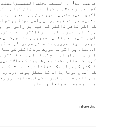
قاعدہ ہے (إن المشقة تجلب التيسير) مشقت آ
کچھ دوسرے فقہاء کرام نے بیان کیا ہے کہ 
اگرچہ غیر جنس یا غیر دین ہی ہے، یہ بھی 
مثلی سے زائد فیس پر ہی راضی ہوتا ہو تو اس
کہ اگر کافر ڈاکٹر کم فیس پر راضی ہو او
ہوگا اور غیر مسلم ماہر ڈاکٹر سے علاج کرو
اس بات پر بھی تنبیہ ضروری ہے کہ چیک اپ ک
موجود ہونا ضروری ہے جس کی موجودگی اس کیل
اس بناء پر: اگر یہ عورت مرد ڈاکٹر کی مہا
امراضِ نسواں اور زچگی کے اس مرد ڈاکٹر پ
کیونکہ حالتِ ولادت بھی ضرورت کے حالات میں
ڈاکٹر کی مہارت کا تقاضا کرتا ہے تاکہ حا
کا آسان ہونا یا اس کا مشکل ہونا دردِ زہ
بھی تاکہ حاملہ کی زندگی کی حفاظت اور ول
والله سبحانه وتعالى أعلم.
Share this: