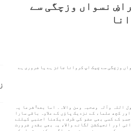
اضِ نسواں وزچگی سے
انا
واں وزچگی سے چیک اپ کروانا جائز ہے یا ضروری ہے
ز
ل اللہ وآلہ وصحبہ ومن والاہ۔ اما بعد! شرعا یہ
اور کچھ علماء کے نزدیک پاؤں کے علاوہ باقی سارا
 جسم کے کسی بھی عضو کی طرف دیکھنا اجنبی کیلئے
ئی اور انجیکشن لگانے والا، یہ بھی بقدرِ ضرورت
ہ ہے کہ جب مریض عورت ہو تو اگر ممکن ہو تو اس کی