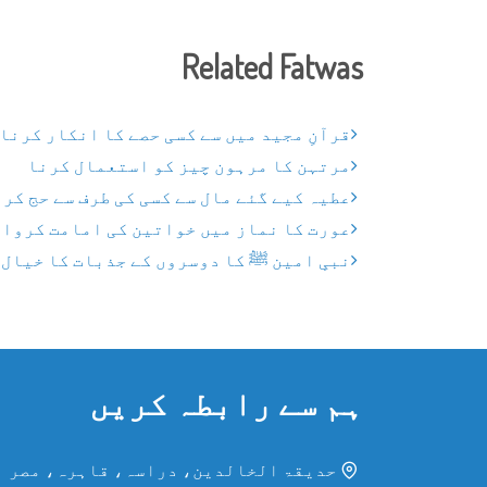
Related Fatwas
قرآنِ مجید میں سے کسی حصے کا انکار کرنا
مرتہن کا مرہون چیز کو استعمال کرنا
عطیہ کیے گئے مال سے کسی کی طرف سے حج کر
عورت کا نماز میں خواتین کی امامت کروا
نبیِ امین ﷺ کا دوسروں کے جذبات کا خیال
ہم سے رابطہ کریں
حدیقۃ الخالدین، دراسہ، قاہرہ، مصر