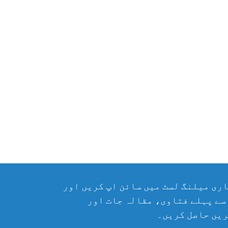
ری میلنگ لسٹ میں سائن اپ کریں اور
سے پہلے فتاوی، مقالہ جات اور
یں حاصل کریں۔