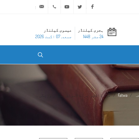
ask@dar-alifta.org
+20 2 25970400
Youtube
Twitter
Facebook
ہجری کیلنڈر
عیسوی کیلنڈر
24 صفر 1448
جمعه, 07 اگست 2026
ہ
Fatwa
مرد ڈاکٹر براۓ امراضِ نسواں وزچگی ...