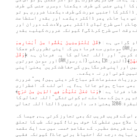
کا اپنی جنس کی طرف دیکھنا دوسری جنس کی طرف
 ڈاکٹر کا اجنبی عورت کی طرف دیکھنا ضروری ہو تو
نپ دیا جاۓ، پھر ڈاکٹر دیکھے اور بقدرِ استطاعت
اۓ، اسی طرح لیڈی ڈاکٹر بھی ولادت کے دوران اور
 وقت اسی طرح کرۓ گی؛ کیونکہ ضرورت کیلیے بقدرِ
ِ گرامی ہے : ﴿
قُلْ لِلْمُؤْمِنِينَ يَغُضُّوا مِنْ أَبْصَارِهِمْ
نی: ( اَے رسولﷺ) مومنوں سے فرما دیں کہ اپنی نظروں کو جھکا
کریں'' اور اللہ تعالى کا یہ فرمان ہے :﴿
وَقُلْ
ُنَّ
﴾ [النور: 31] یعنی: (اَے رسولﷺ) اور مومن عورتوں
یں اور اپنی شرمگاہوں کی حفاظت کریں'' یعنی: اپنی
ہیں کوئی اور نہ دیکھے۔
روریات ممنوعات کو مباح کر دیتی ہیں؛ پس '' ضرورت
 بھی مباح ہوتو جاتا ہے؛ یہ اس لئے کہ اضطراری
د فرتا ہے : ﴿
وَمَا جَعَلَ عَلَيْكُمْ فِي الدِّينِ مِنْ حَرَجٍ
﴾
س نے تم پر دین کے معاملے تم کوئی تنگی '' اللہ تعالى کا
] البقرة: 286[ یعنی: ذمہ داری نہیں ڈالتا اللہ تعالی
ے، اس کے قریب قریب تک بھی تجاوز کرتی ہے، جیسا کہ
 علاج میں غلطی کا خوف ہونا؛ کیونکہ طب کا تعلق
 نے شریعتِ مطہرہ کے مقاصدِ خمسہ میں سے ایک مقصد
ں نہایت درجے تک احتیاط برتی جاۓ؛ کیونکہ فقہی