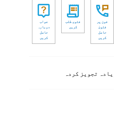
فون پر
فتوی طلب
جواب
فتویٰ
کریں
دوبارہ
حاصل
حاصل
کریں
کریں
یادہ تجویز کردہ