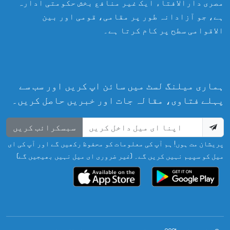
مصری دارالافتاء ایک غیر منافع بخش حکومتی ادارہ
ہے، جو آزادانہ طور پر مقامی، قومی اور بین
الاقوامی سطح پر کام کرتا ہے۔
ہماری میلنگ لسٹ میں سائن اپ کریں اور سب سے
پہلے فتاوی، مقالہ جات اور خبریں حاصل کریں۔
سبسکرائب کریں
پریشان مت ہوں! ہم آپ کی معلومات کو محفوظ رکھیں گے اور آپ کی ای
میل کو سپیم نہیں کریں گے۔ (غیر ضروری ای میل نہیں بھیجیں گے)