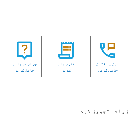
فون پر فتویٰ
فتوی طلب
جواب دوبارہ
حاصل کریں
کریں
حاصل کریں
زیادہ تجویز کردہ