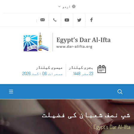
اردو
ask@dar-alifta.org
+20 2 25970400
Youtube
Twitter
Facebook
ہجری کیلنڈر
عیسوی کیلنڈر
23 صفر 1448
جمعرات, 06 اگست 2026
شبِ نصف شعبان کی فضیلت
Egypt's Dar Al-Ifta