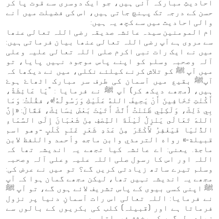
احادیثِ مبارکہ آئی ہیں، جو ایک دوسری سے قوت پا کر
حسن کے درجہ تک پہنچ جاتی ہیں، اس کی فضیلت میں آنے
والی احادیث میں سے کچھ یہ ہیں:
ام المومنین سیدہ عائشہ صدیقہ رضی اللہ تعالی عنھا
سے مروی ہے آپ رضی اللہ تعالی عنھا بیان فرماتی ہیں:
میں نے ایک رات نبی اکرم صلی اللہ تعالی علیہ وعلی
آلہ وصحبہ وسلم کو اپنے پاس موجود نہیں پایا، تو
میں آپ ﷺ کو تلاش کرنے کیلئے نکلی، میں نے دیکھا کہ
آپﷺ بقیع میں آسمان کی طرف سر مبارک اٹھاۓ ہوۓ
ہیں، (مجھے دیکھ کر) آپ ﷺ نے فرمایا : "يَا عَائِشَةُ،
أَكُنْتِ تَخَافِينَ أَنْ يَحِيفَ اللهُ عَلَيْكِ وَرَسُولُهُ!»، فقُلْتُ: وَمَا
بِي ذَلِكَ، وَلَكِنِّي ظَنَنْتُ أَنَّكَ أَتَيْتَ بَعْضَ نِسَائِكَ، فَقَالَ: «إِنَّ
اللهَ تَعَالَى يَنْزِلُ لَيْلَةَ النِّصْفِ مِنْ شَعْبَانَ إِلَى السَّمَاءِ
الدُّنْيَا فَيَغْفِرُ لأَكْثَرَ مِنْ عَدَدِ شَعَرِ غَنَمِ كَلْبٍ -وهو اسم
قبيلة-» رواه الترمذي وابن ماجه وأحمد واللفظ لابن
ماجة. یعنی: اے عائشہ کیا تجھے یہ اندیشہ تھا کہ
اللہ اور اس کا رسول صلی اللہ علیہ وعلی آلہ وصحبہ
وسلم تیرے ساتھ زیادتی کریں گے؟ تو میں نے عرض کی:
مجھے یہ اندیشہ نہیں تھا، لیکن مجھے گمان ہوا کہ آپ
ﷺ اپنی کسی بیوی کے پاس تشریف لائے ہوں گے، تو آپ ﷺ
نے فرمایا: اللہ تعالی اس رات آسمانِ دنیا پر نزول
فرماتا ہے اور (قبیلہ) کلب کی بکریوں کے بالوں سے
زیادہ لوگوں کی بخشش فرماتا ہے۔