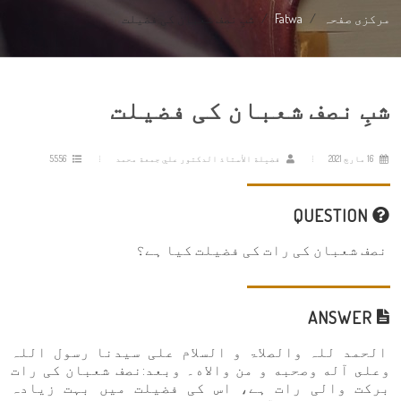
مرکزی صفحہ
Fatwa
شبِ نصف شعبان کی فضیلت
شبِ نصف شعبان کی فضیلت
16 مارچ 2021
فضيلة الأستاذ الدكتور علي جمعة محمد
5556
QUESTION
نصف شعبان کی رات کی فضیلت کیا ہے؟
ANSWER
الحمد للہ والصلاۃ و السلام علی سيدنا رسول اللہ
وعلى آله وصحبه و من والاه۔ وبعد:نصف شعبان کی رات
برکت والی رات ہے، اس کی فضیلت میں بہت زیادہ