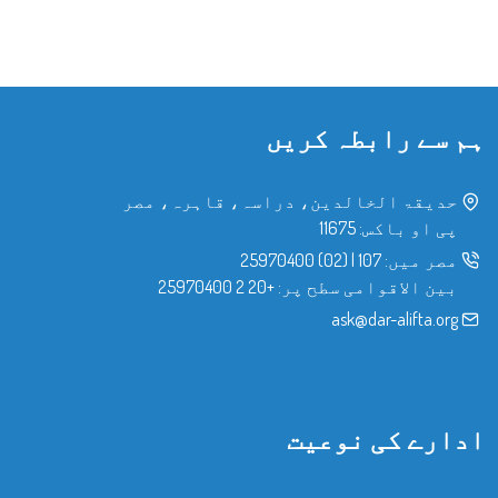
ہم سے رابطہ کریں
حدیقۃ الخالدین، دراسہ، قاہرہ، مصر
پی او باکس: 11675
مصر میں:
107
|
(02) 25970400
بین الاقوامی سطح پر:
+20 2 25970400
ask@dar-alifta.org
ادارے کی نوعیت