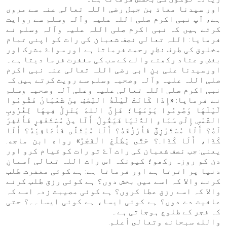
اور سیدنا معاذ بن جبل رضی اللہ تعالی عنہ سے مروی
ہے، آپ نبی اکرم صلی اللہ علیہ وآلہ وسلم سے روایت
کرتے ہیں کہ نبی اکرم صلی اللہ علیہ وآلہ وسلم نے
فرمایا: اللہ تعالی نصف شعبان کی رات کو اپنی تمام
مخلوق کی طرف نظرِ رحمت فرماتا ہے اور سواۓ مشرک اور
بغض و عناد رکھنے والے کے سب کی مغفرت فرما دیتا ہے۔
اورسیدنا علی بنِ ابی رضی اللہ تعالی عنہ نبی اکرم
صلی اللہ علیہ وآلہ وصحبہ وسلم سے رویت کرتے ہیں کہ
نبی اکرم صلی اللہ تعالی علیہ وعلی آلہ وصحبہ وسلم
نے فرمایا: «إِذَا كَانَتْ لَيْلَةُ النِّصْفِ مِنْ شَعْبَانَ فَقُومُوا
لَيْلَهَا وَصُومُوا يَوْمَهَا؛ فَإِنَّ اللهَ يَنْزِلُ فِيهَا لِغُرُوبِ
الشَّمْسِ إِلَى سَمَاءِ الدُّنْيَا فَيَقُولُ: أَلَا مِنْ مُسْتَغْفِرٍ فَأَغْفِرَ
لَهُ؟ أَلَا مُسْتَرْزِقٌ فَأَرْزُقَهُ؟ أَلَا مُبْتَلًى فَأُعَافِيَهُ؟ أَلَا
كَذَا، أَلَا كَذَا..؟ حَتَّى يَطْلُعَ الْفَجْرُ» رواه ابن ماجه.
یعنی: جب نصف شعبان کی رات آۓ تو رات کو قیام کرو اور
دن کو روزہ رکھو؛ کیونکہ اس رات اللہ تعالی آسمانِ
دنیا پر اترتا ہے اور فرماتا ہے: ہے کوئی مغفرت طلب
کرنے والا کہ اسے میں بخش دوں؟ ہے کوئی رزق طلب کرنے
والا کہ اسے رزق عطا کروں؟ ہے کوئی مصیبت زدہ اسے کہ
عافیت دے دوں؟ ہے کوئی ایسا، ہے کوئی ایسا۔۔؟ حتی
کہ فجر کے طلوع ہوجاتی ہے۔
والله سبحانه وتعالى أعلم.