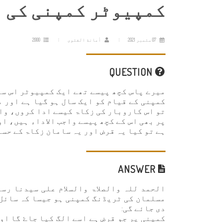
کمپیوٹر کمپنی کی 
07 ستمبر 2021
أمانة الفتوى
2000
QUESTION
میرے پاس کچھ پیسے تھے ایک کمپیوٹر اس سے
کمپنی کے قیام کو ایک سال ہو گیا ہے اور 
تو اس کاروبار کی زکاۃ کیسے ادا کروں، وا
پر بھی اس کے کچھ پیسے واجب الاداء ہیں، ا
ہے تو کیا یہ قرض اور یہ سامان زکاۃ کے حس
ANSWER
الحمد للہ والصلاۃ والسلام علی سیدنا رسو
مسلمان کی ٹریڈنگ کمپنی ہو جیسا کہ سائل 
دی جائے گی:
کمپنی پر جو قرض ہے اسے الگ کیا جاۓ گا او