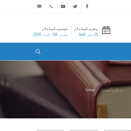
ask@dar-alifta.org
+20 2 25970400
Youtube
Twitter
Facebook
ہجری کیلنڈر
عیسوی کیلنڈر
25 صفر 1448
هفته, 08 اگست 2026
مرکزی صفحہ
Fatwa
کمپیوٹر کمپنی کی زکاۃ