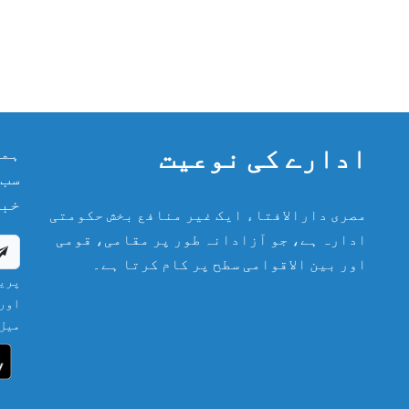
ادارے کی نوعیت
ہما
سب 
خبر
مصری دارالافتاء ایک غیر منافع بخش حکومتی
ادارہ ہے، جو آزادانہ طور پر مقامی، قومی
اور بین الاقوامی سطح پر کام کرتا ہے۔
پریش
اور 
میل 