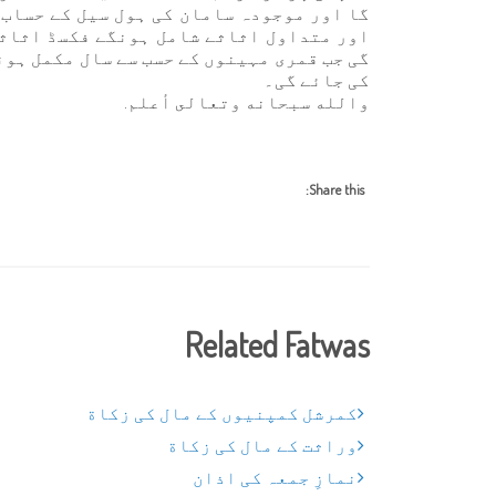
گا اور موجودہ سامان کی ہول سیل کے حساب س
اور متداول اثاثے شامل ہونگے فکسڈ اثاثے
گی جب قمری مہینوں کے حسب سے سال مکمل ہون
کی جائے گی۔
والله سبحانه وتعالى أعلم.
Share this:
Related Fatwas
کمرشل کمپنیوں کے مال کی زکاة
وراثت کے مال کی زکاة
نمازِ جمعہ کی اذان