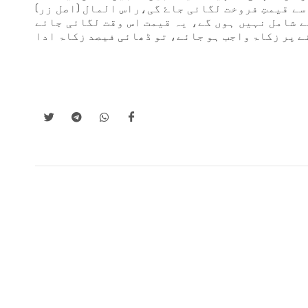
ے قیمتِ فروخت لگائی جاۓ گی،راس المال (اصل زر)
 شامل نہیں ہوں گے، یہ قیمت اس وقت لگائی جائے
ے پر زکاۃ واجب ہو جائے، تو ڈھائی فیصد زکاۃ ادا