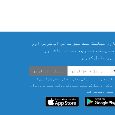
ری میلنگ لسٹ میں سائن اپ کریں اور
سے پہلے فتاوی، مقالہ جات اور
یں حاصل کریں۔
سبسکرائب کریں
ان مت ہوں! ہم آپ کی معلومات کو محفوظ رکھیں گے
آپ کی ای میل کو سپیم نہیں کریں گے۔ (غیر ضروری ای
نہیں بھیجیں گے)