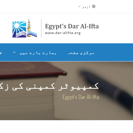
اردو
مرکزی صفحہ
ہمارے بارے میں
ف
کمپیوٹر کمپنی کی زک
Egypt's Dar Al-Ifta