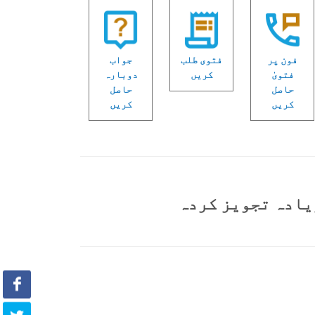
فون پر
فتوی طلب
جواب
فتویٰ
کریں
دوبارہ
حاصل
حاصل
کریں
کریں
یادہ تجویز کردہ