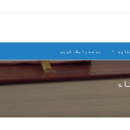
تاوی
ہم سے رابطہ کریں
اۃ