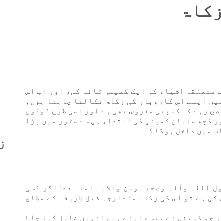
زکاۃ
 متعلقہ اشیاء کی ایک کمپنی قائم کی، اور اب اس
میں اپنے اس کاروبار کی زکاۃ نکالنا چاہتا ہوں،
ضح رہے کہ کمپنی مقروض بھی ہے اور اسی طرح لوگوں
ور کچھ سامان کمپنی کی ابتداء ہی سے سٹور میں پڑا
اب میں داخل ہوگا؟
ز
ل اللہ وآلہ وصحبہ ومن والاہ۔ اما بعد! اگر کسی
کی ہے تو اس کی زکاۃ مندارجہ ذیل طریقہ کے مطاق
ر جو کمپنی نے پیسے لینے ہیں انہیں شامل کیا جاۓ