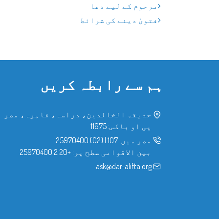
مرحوم کے لیے دعا
فتویٰ دینے کی شرائط
ہم سے رابطہ کریں
حدیقۃ الخالدین، دراسہ، قاہرہ، مصر
پی او باکس: 11675
مصر میں:
107
|
(02) 25970400
بین الاقوامی سطح پر:
+20 2 25970400
ask@dar-alifta.org