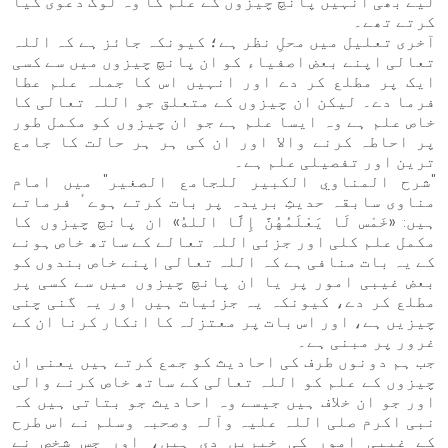
لیے بھی انہیں پانچ چیزوں کے علم کا وہ لوگ دعوی کیا
کرتے تھے۔
آخری تعلیل میں محلِ نظر ہے؛ کیونکہ جائز ہے کہ اللہ
تعالی اپنے بعض اصفیاء کو ان پانچ چیزوں میں سے کسی
ایک پر مطلع کر دے اور انہیں اس کا جملہ علم عطا
فرما دے۔ لیکن ان چیزوں کے متعلق جو اللہ تعالی کا
خاص علم ہے وہ ایسا علم ہے جو ان چیزوں کو مکمل طور
پر احاطہ کرنے والا اور ان کی ہر ہر حالت کا جامع
ترین اور تفصیلی علم ہے۔
"شرح المناوي الكبير للجامع الصغير" میں امام
مناوی سابقہ حدیثِ بریدہ پر بات کرتے ہوےٴ فرماتے
ہیں: «خَمْس لَا يَعْلَمُهُنَّ إِلَّا اللهُ» ان پانچ چیزوں کا
مکمل علم کلی اور جزئی اللہ تعالے کے ساتھ خاص ہونے
کے یہ بات منافی ہے کہ اللہ تعالی اپنے خاص بندوں کو
بعض غیبی امور پر یا ان پانچ چیزوں میں سے کسی پر
مطلع کر دے، کیونکہ یہ جزئیات ہیں اور یہ گنی چنی
چیزیں ہے، اور اس بات پر معتزلہ کا انکار کرنا ان کے
غرور پر مبنی ہے۔
جب ہم دونوں طرف کی احادیث کو جمع کرتے ہیں یعنی ان
چیزوں کے علم کو اللہ تعالی کے ساتھ خاص کرنے والی
اور جو ان خلاف ہیں جیسے وہ احادیث جو بتاتی ہیں کہ
نبی اکرم صلی اللہ علیہ وآلہ وصحبہ وسلم نے اس طرح
کے غیبی امور کی خبریں دی ہیں، اور جس شخص نے