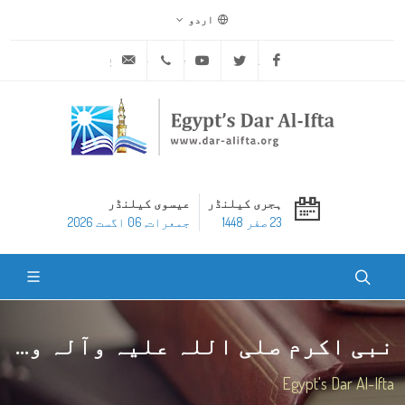
اردو
ask@dar-alifta.org
+20 2 25970400
Youtube
Twitter
Facebook
ہجری کیلنڈر
عیسوی کیلنڈر
23 صفر 1448
جمعرات, 06 اگست 2026
نبی اکرم صلی اللہ علیہ وآلہ و...
Egypt's Dar Al-Ifta