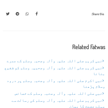
Share this:
Related Fatwas
نبی کریم صلی اللہ علیہ وآلہ وصحبہ وسلم کے عمرے
نبی کریم صلی اللہ علیہ وآلہ وصحبیہ وسلم کو شفیع
بنانا
نبی اکرم صلی اللہ علیہ وآلہ وصحبہ وسلم پر درود
وسلام پڑھنا
نبی صلی اللہ علیہ وآلہ وصحبہ وسلم کے خصائص
نبی کریم صلی اللہ علیہ وآلہ وسلم کی رسالت سے
پہلے عصمت کا بیان