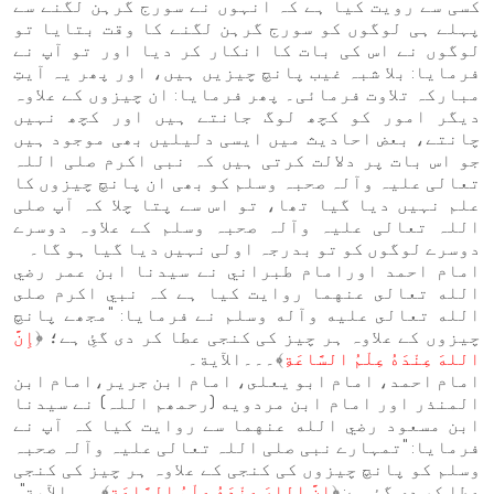
کسی سے رویت کیا ہے کہ انہوں نے سورج گرہن لگنے سے
پہلے ہی لوگوں کو سورج گرہن لگنے کا وقت بتایا تو
لوگوں نے اس کی بات کا انکار کر دیا اور تو آپ نے
فرمایا: بلا شبہ غیب پانچ چیزیں ہیں، اور پھر یہ آیتِ
مبارکہ تلاوت فرمائی۔ پھر فرمایا: ان چیزوں کے علاوہ
دیگر امور کو کچھ لوگ جانتے ہیں اور کچھ نہیں
چانتے، بعض احادیث میں ایسی دلیلیں بھی موجود ہیں
جو اس بات پر دلالت کرتی ہیں کہ نبی اکرم صلی اللہ
تعالی علیہ وآلہ صحبہ وسلم کو بھی ان پانچ چیزوں کا
علم نہیں دیا گیا تھا، تو اس سے پتا چلا کہ آپ صلی
اللہ تعالی علیہ وآلہ صحبہ وسلم کے علاوہ دوسرے
دوسرے لوگوں کو تو بدرجہ اولی نہیں دیا گیا ہو گا۔
امام احمد اورامام طبراني نے سیدنا ابن عمر رضي
الله تعالى عنهما روایت کیا ہے کہ نبي اکرم صلى
الله تعالى عليه وآله وسلم نے فرمایا: "مجھے پانچ
چیزوں کے علاوہ ہر چیز کی کنجی عطا کر دی گئِ ہے؛ ﴿
إِنَّ
اللهَ عِنْدَهُ عِلْمُ السَّاعَةِ
﴾۔۔۔الآية۔
امام احمد، امام ابو يعلى، امام ابن جرير،امام ابن
المنذر اور امام ابن مردويه (رحمھم اللہ) نے سیدنا
ابن مسعود رضي الله عنهما سے روایت کیا کہ آپ نے
فرمایا: "تمہارے نبی صلی اللہ تعالی علیہ وآلہ صحبہ
وسلم کو پانچ چیزوں کی کنجی کے علاوہ ہر چیز کی کنجی
عطا کر دی گئِ ہے: ﴿
إِنَّ اللهَ عِنْدَهُ عِلْمُ السَّاعَةِ
﴾۔۔۔الآية".