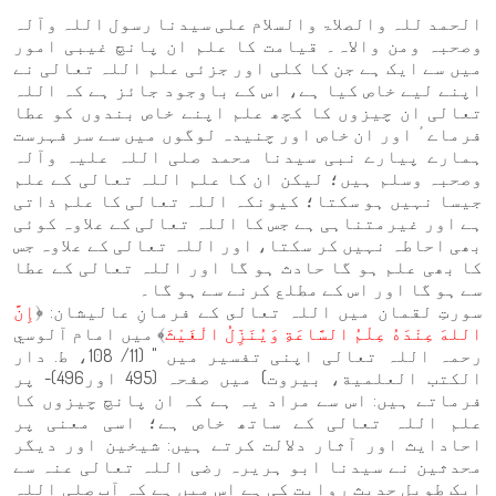
الحمد للہ والصلاۃ والسلام علی سیدنا رسول اللہ وآلہ
وصحبہ ومن والاہ۔ قیامت کا علم ان پانچ غیبی امور
‏میں سے ایک ہے جن کا کلی اور جزئی علم اللہ تعالی نے
اپنے لیے خاص کیا ہے، اس کے باوجود جائز ہے کہ اللہ
تعالی ان چیزوں کا کچھ علم اپنے خاص بندوں کو عطا
فرماےٴ اور ان خاص اور چنیدہ لوگوں میں سے سر فہرست
ہمارے پیارے نبی سیدنا محمد صلی اللہ علیہ وآلہ
وصحبہ وسلم ہیں؛ لیکن ان کا علم اللہ تعالی کے علم
جیسا نہیں ہو سکتا؛ کیونکہ اللہ تعالی کا علم ذاتی
ہے اور غیرمتناہی ہے جس کا اللہ تعالی کے علاوہ کوئی
بھی احاطہ نہیں کر سکتا، اور اللہ تعالی کے علاوہ جس
کا بھی علم ہو گا حادث ہو گا اور اللہ تعالی کے عطا
سے ہو گا اور اس کے مطلع کرنے سے ہو گا۔
سورتِ لقمان میں اللہ تعالى کے فرمانِ عالیشان: ﴿
إِنَّ
اللهَ عِنْدَهُ عِلْمُ السَّاعَةِ وَيُنَزِّلُ الْغَيْثَ
﴾ میں امام آلوسي
رحمہ اللہ تعالی اپنی تفسير میں " (11/ 108، ط. دار
الكتب العلمية، بيروت) میں صفحہ (495 اور496)- پر
فرماتے ہیں: اس سے مراد یہ ہے کہ ان پانچ چیزوں کا
علم اللہ تعالی کے ساتھ خاص ہے؛ اسی معنی پر
احادایث اور آثار دلالت کرتے ہیں: شیخین اور دیگر
محدثین نے سیدنا ابو ہریرہ رضی اللہ تعالی عنہ سے
ایک طویل حدیث روایت کی ہے اس میں ہے کہ آپ صلی اللہ