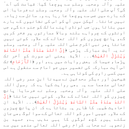
علیہ وآلہ وصحبہ وسلم سے پوچھا گیا: قیامت کب آےٴ
گی؟ آپ صلی اللہ علیہ وآلہ وصحبہ وسلم نے فرمایا: اس
کے بارے میں جس سے پوچھا جا رہا ہے وہ سائل سے زیادہ
نہیں جانتا۔ لیکن میں آپ کو اس کی نشانیوں کے بارے
میں بتاتا ہوں: جب لونڈی اپنے مالک کو جنم دے گی، جب
اونٹوں کے چرواہے بلند وبالا عمارتوں پر فخر کریں
گے، پانچ چیزوں کو اللہ تعالے کے علاوہ کوئی نہیں
جانتا پھر نبی اکرم صلی اللہ علیہ وآلہ وصحبہ وسلم
نے یہ آیتِ مبارکہ پڑھی: ﴿
إِنَّ اللهَ عِنْدَهُ عِلْمُ السَّاعَةِ
وَيُنَزِّلُ الْغَيْثَ
﴾۔۔۔ الآية. یعنی اس سورت کو آخر تک
پڑھا، جیسا کہ بعض روایات میں ہے، اور ﴿ا
لْأَرْحَامِ
﴾ تک
اس آیت مبارکہ کی تفسیر میں جو امام سے منقول ہے اس
میں کسی راوی کی کوتاہی ہے۔
شیخین اور دیگر محدثین نے سیدنا ابنِ عمر رضی اللہ
تعالی عنھما سے یہ بھی روایت کیا ہے کہ رسول اللہ
صلی اللہ علیہ وآلہ وصحبہ وسلم نے فرمایا: پانچ
چیزوں کو اللہ تعالے کے علاوہ کوئی نہیں جانتا ﴿
إِنَّ
اللهَ عِنْدَهُ عِلْمُ السَّاعَةِ وَيُنَزِّلُ الْغَيْثَ
﴾۔۔۔ الآية. ان
احادیث طیبہ کا ظاہر یہ بتاتا ہے کہ ان پانچ چیزوں
کے علاوہ غیبی امور کو اللہ تعالی کے سوا لوگ بھی جان
سکتے ہیں، کچھ لوگوں کا یہی مذہب ہے، حمید بن
زنجویہ نے صحابہ کرام رضی اللہ تعالی عنھم میں سے