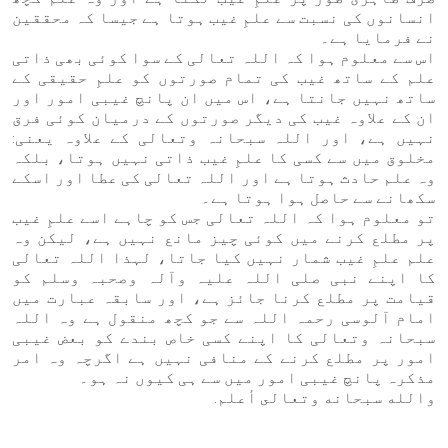
انسانوں کی نسبت سے علمِ غیب ہوتا ہے جیسا کہ محققین
نے فرمایا ہے۔
اس سے معلوم ہوا کہ اللہ تعالی کے سوا کوئی بھی ذاتی
علم کے ساتھ غیب کی تمام صورتوں کو علمِ حقیقی کے
ساتھ نہیں جانتا ہے، اس میں ان پانچ غیبی امور اور
ان کے علاوہ غیب کی دیگر صورتوں کے درمیان کوئی فرق
نہیں ہے، اور اللہ سبحانہ وتعالی کے علاوہ یعنی:
مخلوق میں سے کسی کا علمِ غیب ذاتی نہیں ہوتا، بلکہ
وہ علم حادث ہوتا ہے اور اللہ تعالی کی عطا اور اسکے
سکھانے سے حاصل ہوا ہوتا ہے۔
تو معلوم ہوا کہ اللہ تعالی جس کو چاہے اسے علمِ غیب
پر مطلع کرنے میں کوئی چیز مانع نہیں ہے، لیکن وہ
علم علمِ غیب شمار نہیں کیا جاتا، لہذا اللہ تعالی
کا اپنے نبی صلی اللہ علیہ وآلہ وصحبہ وسلم کو
قیامت پر مطلع کرنا جائز ہے، اور سابقہ عبارت میں
امام آلوسی رحمہ اللہ سے جو کچھ منقول ہے وہ اللہ
سبحانہ وتعالی کا اپنے کسی خاص بندے کو بعض غیبی
امور پر مطلع کرنے کے منافی نہیں ہے اگرچہ وہ امر
مذکرہ پانچ غیبی امور میں سے ہی کیوں نہ ہو۔
والله سبحانه وتعالى أعلم.