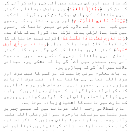
کس سال میں اور کس مہینے میں آئی گی، رات کو آئی گی
کہ دن کو۔ ﴿
وَيُنَزِّلُ الْغَيْثَ
﴾ وہی بارش برساتا ہے کوئی
نہیں جانتا کہ کب بارش ہوگی؛ دن کو ہو گی کہ رات کو۔
﴿
وَيَعْلَمُ مَا فِي الْأَرْحَامِ
﴾ اور وہی جانتا ہے کہ رحموں
میں کیا ہے۔ اس کے علاوہ کوئی نہیں جانتا کہ رحموں
میں کیا ہے؛ لڑکی ہے کہ لڑکا ہے، گورا ہے کہ کالا ہے۔
﴿
وَمَا تَدْرِي نَفْسٌ مَاذَا تَكْسِبُ غَدًا
﴾ کوئی نہیں جانتا کہ کل
کیا کماےٴ گا؛ اچھا یا کہ برا۔ ﴿
وما تدري بِأَيِّ أَرْضٍ
تَمُوتُ
﴾ کوئی نہیں جانتا کہ کس جگہ مرے گا۔ کوئی
انسان نہیں جانتا کہ زمین کے کسی حصہ میں اسے موت
آنی ہے، سمندر میں آےٴ گی یا کہ خشکی پر، میدانی
علاقے میں آےٴ گی کہ پہاڑوں پر۔
یہ بات معلو‏م ہونی چاہیے کہ ہر قسم کا غیب صرف اور
صرف اللہ تعالی ہی جانتا ہے اور غیب صرف ان پانچ
چیزوں میں ہی محصور نہیں ہے، خاص طور پر صرف انہیں
کا ذکر اس لئے کیا گیا ہے کہ سوال بھی انہیں کے بارے
میں کیا گیا تھا، یا اس لیے کہ لوگوں کو انہیں چیزوں
کے بارے میں جاننے کا اشتیاق زیادہ ہوتا ہے۔
امام قسطلانی رحمہ اللہ فرماتے ہیں کہ غیبی چیزیں
غیر متناہی ہونے کے باوجود نبی اکرم صلی اللہ علیہ
وآلہ وصحبہ وسلم نے صرف پانچ چیزوں کا ذکر اس لیے
کیا ہے کہ عدد اپنے سے زائد کی نفی نہیں کرتا اور اس