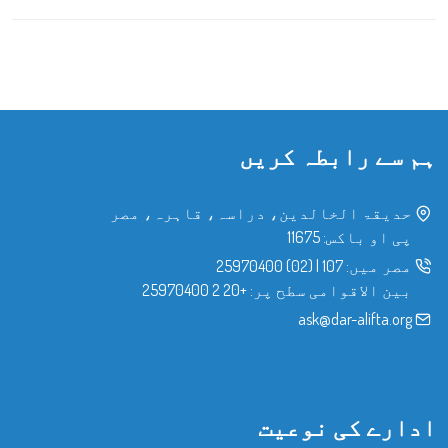
ہم سے رابطہ کریں
حدیقۃ الخالدین، دراسہ، قاہرہ، مصر
پی او باکس: 11675
مصر میں:
107
|
(02) 25970400
بین الاقوامی سطح پر:
+20 2 25970400
ask@dar-alifta.org
ادارے کی نوعیت