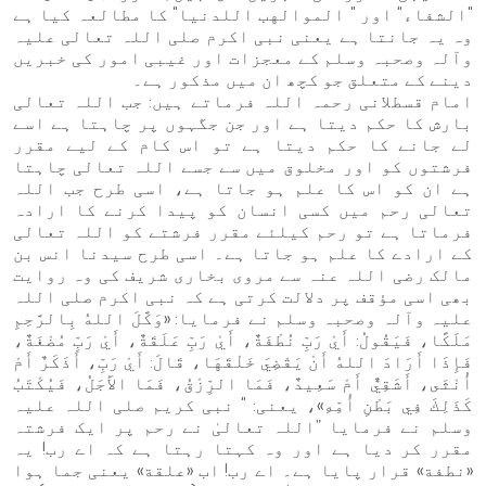
"الشفاء" اور " الموالهب اللدنيا" کا مطالعہ کیا ہے
وہ یہ جانتا ہے یعنی نبی اکرم صلی اللہ تعالی علیہ
وآلہ وصحبہ وسلم کے معجزات اور غیبی امور کی خبریں
دینے کے متعلق جو کچھ ان میں مذکور ہے۔
امام قسطلانی رحمہ اللہ فرماتے ہیں: جب اللہ تعالی
بارش کا حکم دیتا ہے اور جن جگہوں پر چاہتا ہے اسے
لے جانے کا حکم دیتا ہے تو اس کام کے لیے مقرر
فرشتوں کو اور مخلوق میں سے جسے اللہ تعالی چاہتا
ہے ان کو اس کا علم ہو جاتا ہے، اسی طرح جب اللہ
تعالی رحم میں کسی انسان کو پیدا کرنے کا ارادہ
فرماتا ہے تو رحم کیلئے مقرر فرشتے کو اللہ تعالی
کے ارادے کا علم ہو جاتا ہے۔ اسی طرح سیدنا انس بن
مالک رضی اللہ عنہ سے مروی بخاری شریف کی وہ روایت
بھی اسی مؤقف پر دلالت کرتی ہے کہ نبی اکرم صلی اللہ
علیہ وآلہ وصحبہ وسلم نے فرمایا: «وَكَّلَ اللهُ بِالرَّحِمِ
مَلَكًا، فَيَقُولُ: أَيْ رَبِّ نُطْفَةٌ، أَيْ رَبِّ عَلَقَةٌ، أَيْ رَبِّ مُضْغَةٌ،
فَإِذَا أَرَادَ اللهُ أَنْ يَقْضِيَ خَلْقَهَا، قَالَ: أَيْ رَبِّ، أَذَكَرٌ أَمْ
أُنْثَى، أَشَقِيٌّ أَمْ سَعِيدٌ، فَمَا الرِّزْقُ، فَمَا الأَجَلُ، فَيُكْتَبُ
كَذَلِكَ فِي بَطْنِ أُمِّهِ»، یعنی: " نبی کریم صلی اللہ علیہ
وسلم نے فرمایا ”اللہ تعالیٰ نے رحم پر ایک فرشتہ
مقرر کر دیا ہے اور وہ کہتا رہتا ہے کہ اے رب! یہ
«نطفة» قرار پایا ہے۔ اے رب! اب «علقة» یعنی جما ہوا