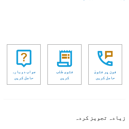
فون پر فتویٰ
فتوی طلب
جواب دوبارہ
حاصل کریں
کریں
حاصل کریں
زیادہ تجویز کردہ