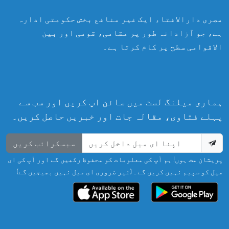
مصری دارالافتاء ایک غیر منافع بخش حکومتی ادارہ
ہے، جو آزادانہ طور پر مقامی، قومی اور بین
الاقوامی سطح پر کام کرتا ہے۔
ہماری میلنگ لسٹ میں سائن اپ کریں اور سب سے
پہلے فتاوی، مقالہ جات اور خبریں حاصل کریں۔
سبسکرائب کریں
پریشان مت ہوں! ہم آپ کی معلومات کو محفوظ رکھیں گے اور آپ کی ای
میل کو سپیم نہیں کریں گے۔ (غیر ضروری ای میل نہیں بھیجیں گے)