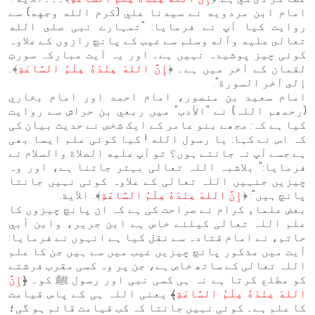
امام ابن مردويه نے سیدنا علي (كرم الله وجهه) سے
روایت کیا آپ نے فرمایا: "تمہارے نبی صلى الله
تعالى عليه وآله وسلم سے غیب کے پانچ رازوں کے علاوہ
کوئی چیز پوشیدہ نہیں ہے۔ اور یہ آیت مبارکہ سورتِ
لقمان کے آخر میں ہے۔ ﴿
إِنَّ اللهَ عِنْدَهُ عِلْمُ السَّاعَةِ
﴾..
إلى آخر السورة".
امام سعيد بن منصور، امام احمد اور امام بخاري
(رحمھم اللہ) نے "الأدب" میں ربعي بن حراش سے روایت
کیا ہے کہ: مجھے بنو عامر کے ایک شخص نے حدیث بیان کی
کہ اس نے کہا: يا رسول الله ! کیا کوئی علم ایسا بھی
ہے جسے آپ نہ جانتے ہوں؟ تو آپ عليه الصلاة والسلام نے
فرمایا:" بلاشبہ اللہ تعالی بہتر جاتنا ہے، اور وہ
چیزیں جنہیں اللہ تعالی کے علاوہ کوئی نہیں جانتا
پانچ ہیں": ﴿
إِنَّ اللهَ عِنْدَهُ عِلْمُ السَّاعَةِ
﴾.. الآية.
بعض علماءِ کرام نے صراحت کی ہے کہ ان پانچ چیزوں کا
علم اللہ تعالی کیلئے خاص ہے ابن جرير، وابن أبي
حاتم، نے امام قتادہ سے نقل کیا ہے انہوں نے فرمایا:
آیت میں مذکور پانچ چیزیں غیب میں سے ہیں جن کا علم
اللہ تعالی کے ساتھ خاص ہے، جن پر وہ کسی مقرب فرشتے
کو مطلع کرتا ہے نہ ہی کسی نبی اور رسول ﷺ کو۔ ﴿
إِنَّ
اللهَ عِنْدَهُ عِلْمُ السَّاعَةِ
﴾ یعنی اللہ ہی کے پاس قیامت
کا علم ہے۔ کوئی نہیں جانتا کہ کب قیامت قائم ہو گی؛