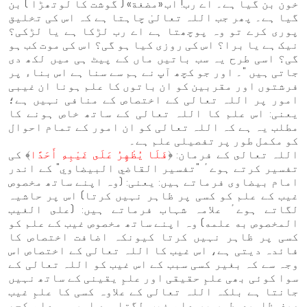
خون بن گیا ہے۔ اے رب! اب «مضغة‏‏» ( گوشت کا لوتھڑا ) بن
گیا ہے۔ پھر جب اللہ تعالیٰ چاہتا ہے کہ اس کی تخلیق
پوری کرے تو وہ پوچھتا ہے اے رب لڑکا ہے یا لڑکی؟
نیک ہے یا برا؟ اس کی روزی کیا ہو گی؟ اس کی موت کب ہو
گی؟ اسی طرح یہ سب باتیں ماں کے پیٹ ہی میں لکھ دی
جاتی ہیں "۔ اور جو کچھ آپ نے ہم سے سنا ہے اس بناء پر
فرشتوں اور مقربین کو ان باتوں کا علم ہونا ان غیبی
امور پر اللہ تعالی کے اختصاص کے منافی نہیں ہے؛
یعنی: اس علم کا اللہ تعالی کے ساتھ خاص ہونے کا
مطلب یہ ہے کہ اللہ تعالی کو ان امور کے تمام احوال
کو مکمل طور پر تفصیلی علم ہے۔
اللہ تعالى کے فرمان: ﴿
فَلَا يُظْهِرُ عَلَى غَيْبِهِ أَحَدًا
﴾ کی
تفسیر کرتے ہوےٴ "تفسير القاضي البيضاوي" کے اندر
امام بیضاوی فرماتے ہیں: یعنی: (وہ اپنے ساتھ مخصوص
غیب کے علم کو کسی پر ظاہر نہیں کرتا) اس پر حاشیہ
لگاتے ہوےٴ علامہ شہاب فرماتے ہیں: (على الغيب
المخصوص به علمه) وہ اپنے ساتھ مخصوص غیب کے علم کو
کسی پر ظاہر نہیں کرتا کیونکہ اضافت اختصاص کا
فائدہ دیتی ہے، اس غیب کا اللہ تعالی کے اختصاص اس
وجہ سے کہ بغیر کسی سبب کے اس غیب کو اللہ تعالی کے
سوا کوئی بھی علمِ حقیقی اور علمِ یقینی کے ساتھ نہیں
جانتا ہے بلکہ اللہ تعالی کے علاوہ کسی کا علمِ غیب
صرف ظاہری طور پر علمِ غیب لگتا ہے اور وہ علم کچھ