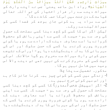
مِيرَاثِ وَارِثِهِ، قَطَعَ اللهُ مِيرَاثَهُ مِنَ الْجَنَّةِ يَوْمَ
الْقِيَامَةِ
» رواه ابن ماجه یعنی:" جس نے اپنے وارث کو
میراث دینے سے راہِ فرار اختیار کی تو اللہ تعالی
قیامت کے دن جنت میں اس کا حصہ کاٹ دے گا"۔
اس سے مراد یہ ہے کوئی جان بوجھ کر قصدا کسی کو
میراث لینے سے روکے۔
لیکن اگر اس کا کسی کو کچھ دینا کسی مصلحت کے حصول
کی وجہ سے ہو - جیسے کہ کسی سے اپنی رہائش کو محفوظ
کروانے یا اسے معاوضہ دینے کے ارادے سے ہو، یا کوئی
ضرورت پوری کرنے، یا کسی کے حسن سلوک اور اس کی
مہربانی کا بدلہ دینےکیلئے دیا ہو – اوراس کے نتیجے
میں کوئی وارث میراث سے محروم ہو گیا حالانکہ اس کی
نیت کسی کو محروم کرنے کی نہیں تھی تو دینے والا اس
وعید میں شامل نہیں ہو گا۔
مذکورہ تفصیل سے پتا چلا:
1- زندگی میں کسی کو کوئی چیز ہبہ کرنا جائز کام ہے
اور اس میں کوئی حرج نہیں ہے۔
2- اگر اسپیشل شخص (معذوز) کا کسی کو کچھ دینا کسی
مصلحت کے حصول کی وجہ سے ہو - جیسے کہ کسی سے اپنی
رہائش کو محفوظ کروانے یا اسے معاوضہ دینے کے
ارادے سے ہو، یا کوئی ضرورت پوری کرنے، یا کسی کے
حسن سلوک اور اس کی مہربانی کا بدلہ دینےکیلئے دیا
ہو تو اس میں کوئی حرج نہیں ہے۔