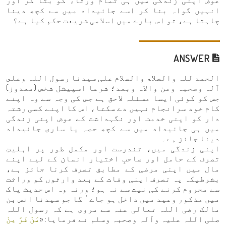
عوض اپنی زندگی میں ہی تمام ورثاء کو بتا کر اور
انہیں گواہ بنا کر اسے جائیداد میں سے کچھ دینا
چاہتا ہے، تو اس بارے میں اسلامی شریعت حکم کیا ہے؟
ANSWER
الحمد للہ والصلاۃ والسلام علی سیدنا رسول اللہ وعلى
آلہ وصحبہ ومن والاہ وبعد؛ شرعا اسپیشل شخص (معذوز)
جس کو کوئی ایسا مسئلہ لاحق ہے جس کی وجہ سے وہ اپنے
کام خود سرانجام نہیں دے سکتا، اس کا اپنے کسی رشتہ
دار کو اپنی خدمت اور نگہداشت کے عوض اپنی زندگی
میں ہی جائیداد میں سے کچھ حصہ یا ساری جائیداد
دینا جائز ہے۔
اپنی زندگی میں، تندرست اور مکمل طور پر اہلیتِ
تصرف کے حامل اور صاحبِ اختیار انسان کے لیے اپنے
مال میں اپنی مرضی کے مطابق تصرف کرنا جائز ہے،
بشرطیکہ یہ تصرف اپنی وفات کے بعد وارثوں کو وراثت
سے محروم کرنے کی نیت سے نہ ہو؛ ورنہ وہ اس حدیث پاک
میں مذکور وعید میں داخل ہو جاےٴ گا جو سیدنا انس بن
مالک رضی اللہ تعالی عنہ سے مروی ہے کہ رسول اللہ
صلی اللہ علیہ وآلہ وصحبہ وسلم نے فرمایا: «
مَنْ فَرَّ مِنْ