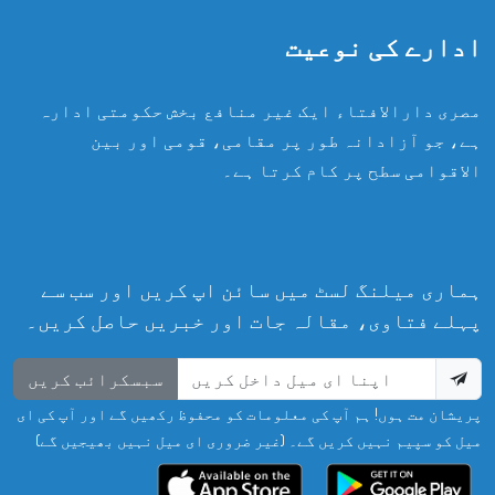
ادارے کی نوعیت
مصری دارالافتاء ایک غیر منافع بخش حکومتی ادارہ
ہے، جو آزادانہ طور پر مقامی، قومی اور بین
الاقوامی سطح پر کام کرتا ہے۔
ہماری میلنگ لسٹ میں سائن اپ کریں اور سب سے
پہلے فتاوی، مقالہ جات اور خبریں حاصل کریں۔
سبسکرائب کریں
پریشان مت ہوں! ہم آپ کی معلومات کو محفوظ رکھیں گے اور آپ کی ای
میل کو سپیم نہیں کریں گے۔ (غیر ضروری ای میل نہیں بھیجیں گے)