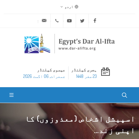
اردو
ask@dar-alifta.org
+20 2 25970400
Youtube
Twitter
Facebook
ہجری کیلنڈر
عیسوی کیلنڈر
23 صفر 1448
جمعرات, 06 اگست 2026
اسپیشل اشخاص (معذوزوں) کا
اپنی زند...