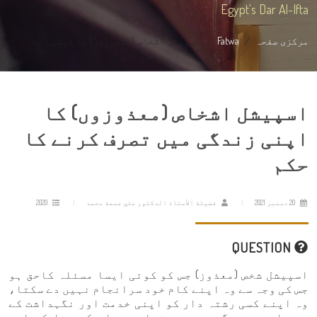
Egypt's Dar Al-Ifta
مرکزی صفحہ
Fatwa
اسپیشل اشخاص (معذوزوں) کا اپنی زند...
اسپیشل اشخاص (معذوزوں) کا
اپنی زندگی میں تصرف کرنے کا
حکم
20 دسمبر 2021
فضيلة الأستاذ الدكتور علي جمعة محمد
2020
QUESTION
اسپیشل شخص (معذوز) جس کو کوئی ایسا مسئلہ کاحق ہو
جس کی وجہ سے وہ اپنے کام خود سرانجام نہیں دے سکتا،
وہ اپنے کسی رشتہ دار کو اپنی خدمت اور نگہداشت کے