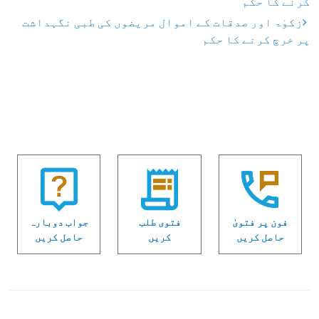
کرنے کا حکم
زکوٰۃ اور صدقات کے اموال مریضوں کی طبی نگہداشت
پر خرچ کرنے کا حکم
فون پر فتویٰ
فتوی طلب
جواب دوبارہ
حاصل کریں
کریں
حاصل کریں