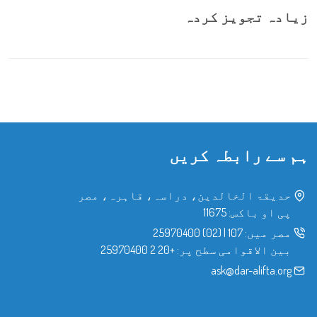
زیادہ تجویز کردہ
ہم سے رابطہ کریں
حدیقۃ الخالدین، دراسہ، قاہرہ، مصر
پی او باکس: 11675
مصر میں:
107
|
(02) 25970400
بین الاقوامی سطح پر:
+20 2 25970400
ask@dar-alifta.org