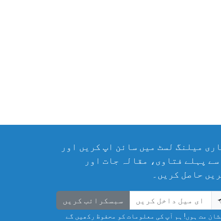
ری میلنگ لسٹ میں سائن اپ کریں اور
سے پہلے فتاوی، مقالہ جات اور
یں حاصل کریں۔
سبسکرائب کریں
ان مت ہوں! ہم آپ کی معلومات کو محفوظ رکھیں گے