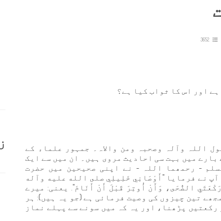
3652
ہے اور اس کا ثواب کیا ہے؟
ز
ول اللہ وآلہ وصحبہ ومن والاہ۔ جمہور علماء کے
 بارے میں بہت سی احادیث مروی ہیں۔ ان میں سے ایک
لم - رحمھما اللہ - نے اپنی صحیحین میں حضرت
نے فرمایا "أَوْصَانِي خَلِيلِي صلى الله عليه وآله
وَرَكْعَتَيِ الضُّحَى، وَأَنْ أُوتِرَ قَبْلَ أَنْ أَنَامَ". یعنی: میرے
ھے تین چیزوں کی وصیت فرمائی ہے (جو یہ ہیں): ہر
 رکعتیں پڑھنا، اور یہ کہ میں سونے سے پہلے نماز