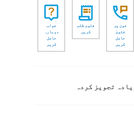
فون پر
فتوی طلب
جواب
فتویٰ
کریں
دوبارہ
حاصل
حاصل
کریں
کریں
یادہ تجویز کردہ