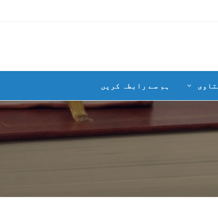
تاوی
ہم سے رابطہ کریں