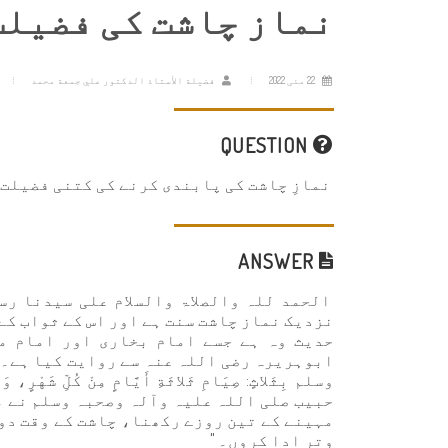
نماز چاشت کی فضیلت
22 مئی 2022
فضيلة الأستاذ الدكتور علي جمعة محمد
QUESTION
نمازِ چاشت کی پابندی کرنے کی کتنی فضیلت 
ANSWER
الحمد للہ والصلاۃ والسلام علی سیدنا رس
نزدیک نماز چاشت سنت ہے اور اس کے ثواب کے
حدیث وہ ہے جسے امام بخاری اور امام مس
ابوہریرہ رضی اللہ عنہ سے روایت کیا ہے۔ آپ 
وسلم بِثَلاثٍ: صِيَامِ ثَلاثَةِ أَيَّامٍ مِنْ كُلِّ شَهْرٍ، 
حبیب صلی اللہ علیہ وآلہ وصحبہ وسلم نے مج
مہینے کے تین روزے رکھنا، چاشت کے وقت دو
وتر ادا کروں۔ "