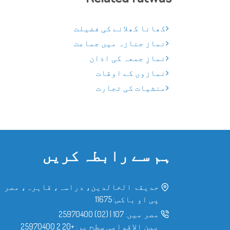
کھانا کھلانے کی فضیلت
نماز جنازہ میں جماعت
نمازِ جمعہ کی اذان
نمازوں کے اوقات
منشیات کی تجارت
ہم سے رابطہ کریں
حدیقۃ الخالدین، دراسہ، قاہرہ، مصر
پی او باکس: 11675
مصر میں:
107
|
(02) 25970400
بین الاقوامی سطح پر:
+20 2 25970400