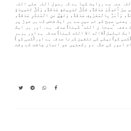
للہ عنہ سے روایت کیا ہے کہ رسول اللہ صلی اللہ
َحَدِكُمْ صَدَقَةٌ، فَكُلُّ تَسْبِيحَةٍ صَدَقَةٌ، وَكُلُّ تَحْمِيدَةٍ
قَةٌ، وَأَمْرٌ بِالْمَعْرُوفِ صَدَقَةٌ، وَنَهْيٌ عَنِ الْمُنْكَرِ صَدَقَةٌ،
نَ الضُّحَى"۔ یعنی: صبح کو تم میں سے ہر ایک شخص کے ہر جوڑ پر
 دفعہ "سبحا ن الله" کہنا) صدقہ ہے۔ اور ہر ایک
یک تہلیل (لااله الا الله کہنا) صدقہ ہے اور ہرہر
سی کو) نیکی کی تلقین کرنا صدقہ ہے اور (کسی کو )
م امور کی جگہ دو رکعتیں جو انسان چاشت کے وقت