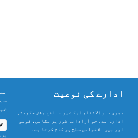
ادارے کی نوعیت
ہما
سب 
خبر
مصری دارالافتاء ایک غیر منافع بخش حکومتی
ادارہ ہے، جو آزادانہ طور پر مقامی، قومی
اور بین الاقوامی سطح پر کام کرتا ہے۔
پریش