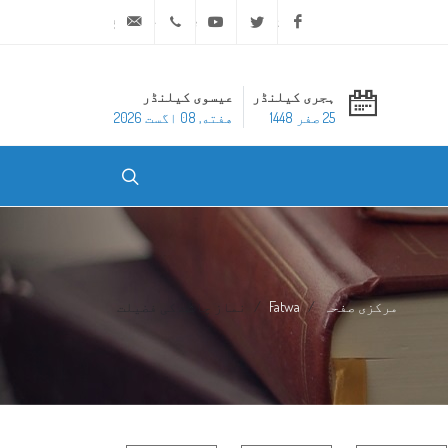
ask@dar-alifta.org
+20 2 25970400
Youtube
Twitter
Facebook
ہجری کیلنڈر
عیسوی کیلنڈر
25 صفر 1448
هفته, 08 اگست 2026
مرکزی صفحہ
Fatwa
نماز چاشت کی فضیلت