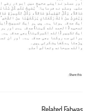
اور مسلم نے اپنی صحیح میں ابو ذر رضی ا
علیہ وسلم نے فرمایا: " يُصْبِحُ عَلَى كُلِّ سُلَامَى مِنْ أ
صَدَقَةٌ، وَكُلُّ تَهْلِيلَةٍ صَدَقَةٌ، وَكُلُّ تَكْبِيرَةٍ صَدَ
وَيُجْزِئُ مِنْ ذَلِكَ رَكْعَتَانِ يَرْكَعُهُمَا مِ
ایک صدقہ ہوتا ہے۔ پس ہر ایک تسبیح (ایک
تمحید ( الحمد لله کہنا) صدقہ ہے، اور ہر ا
ایک تکبیر (الله اكبرکہنا) بھی صدقہ ہے۔ (ک
برائی سے روکنا بھی صدقہ ہے۔ اور ان تما
پڑھتا ہے کفایت کرتی ہیں۔
والله سبحانه وتعالى أعلم.
Share this:
Related Fatwas