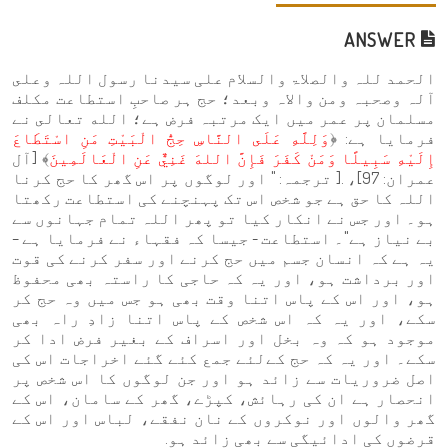
ANSWER
الحمد للہ والصلاۃ والسلام علی سیدنا رسول اللہ وعلى
آلہ وصحبہ ومن والاہ وبعد؛ حج ہر صاحبِ استطاعت مکلف
مسلمان پر عمر میں ایک مرتبہ فرض ہے؛ الله تعالى نے
فرمایا ہے: ﴿
وَلِلَّهِ عَلَى النَّاسِ حِجُّ الْبَيْتِ مَنِ اسْتَطَاعَ
إِلَيْهِ سَبِيلًا وَمَنْ كَفَرَ فَإِنَّ اللهَ غَنِيٌّ عَنِ الْعَالَمِينَ
﴾ [آل
عمران: 97]، .[ ترجمہ: " اور لوگوں پر اس گھر کا حج کرنا
اللہ کا حق ہے جو شخص اس تک پہنچنے کی استطاعت رکھتا
ہو۔ اور جس نے انکار کیا تو پھر اللہ تمام جہانوں سے
بے نیاز ہے"۔ استطاعت - جیسا کہ فقہاء نے فرمایا ہے –
یہ ہے کہ انسان جسم میں حج کرنے اور سفر کرنے کی قوت
اور برداشت ہو، اور یہ کہ حاجی کا راستہ بھی محفوظ
ہو، اور اس کے پاس اتنا وقت بھی ہو جس میں وہ حج کر
سکے، اور یہ کہ اس شخص کے پاس اتنا زادِ راہ بھی
موجود ہو کہ وہ بخل اور اسراف کے بغیر فرض ادا کر
سکے۔ اور یہ کہ حج کےلئے جمع کئے گئے اخراجات اس کی
اصل ضروریات سے زائد ہو اور جن لوگوں کا اس شخص پر
انحصار ہے ان کی رہائش، کپڑے، گھر کے سامان، اس کے
گھر والوں اور نوکروں کے نان نفقے، لباس اور اس کے
قرضوں کی ادائیگی سے بھی زائد ہو.