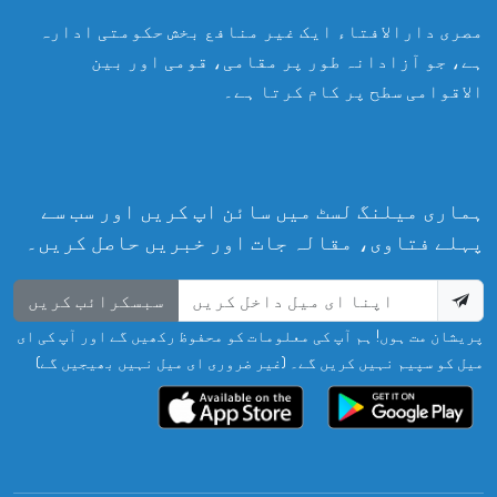
مصری دارالافتاء ایک غیر منافع بخش حکومتی ادارہ
ہے، جو آزادانہ طور پر مقامی، قومی اور بین
الاقوامی سطح پر کام کرتا ہے۔
ہماری میلنگ لسٹ میں سائن اپ کریں اور سب سے
پہلے فتاوی، مقالہ جات اور خبریں حاصل کریں۔
سبسکرائب کریں
پریشان مت ہوں! ہم آپ کی معلومات کو محفوظ رکھیں گے اور آپ کی ای
میل کو سپیم نہیں کریں گے۔ (غیر ضروری ای میل نہیں بھیجیں گے)