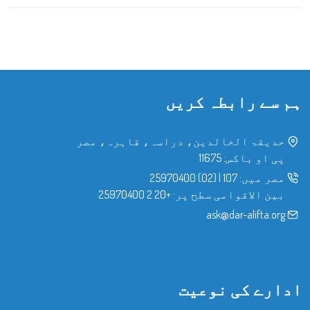
ہم سے رابطہ کریں
حدیقۃ الخالدین، دراسہ، قاہرہ، مصر
پی او باکس: 11675
مصر میں:
107
|
(02) 25970400
بین الاقوامی سطح پر:
+20 2 25970400
ask@dar-alifta.org
ادارے کی نوعیت