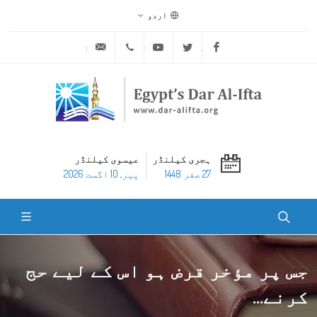
اردو
ask@dar-alifta.org
+20 2 25970400
Youtube
Twitter
Facebook
ہجری کیلنڈر
عیسوی کیلنڈر
27 صفر 1448
پير, 10 اگست 2026
جس پر مؤخر قرض ہو اس کے لیے حج
کرنے...