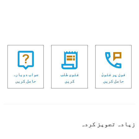
فون پر فتویٰ
فتوی طلب
جواب دوبارہ
حاصل کریں
کریں
حاصل کریں
زیادہ تجویز کردہ