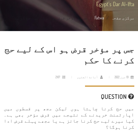
Egypt's Dar Al-Ifta
مرکزی صفحہ
Fatwa
جس پر مؤخر قرض ہو اس کے لیے حج کرنے...
جس پر مؤخر قرض ہو اس کے لیے حج
کرنے کا حکم
19 جون 2022
أمانة الفتوى
2107
QUESTION
میں حج کرنا چاہتا ہوں لیکن مجھ پر قسطوں میں
اپارٹمنٹ خریدنے کے نتیجے میں قرضِ مؤخر بھی ہے۔
کیا میرے لیے حج کرنا جائز ہے یا مجھے پہلے قرض ادا
کرنا ہوگا؟