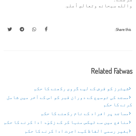
والله سبحانه وتعالى أعلم.
Share this:
Related Fatwas
شیئرز کو قرض کے لیے گروی رکھنے کا حکم
مسجد کی توسیع کے دوران قبر کو اس کے آخر میں شامل
کرنے کا حکم
مساجد پر افراد کے نام رکھنے کا حکم
منافع میں سے ٹیکس منہا کر کے زکوٰۃ ادا کرنے کا حکم
بغیر رسمی الفاظ کہے اجرت ادا کرنے کا حکم