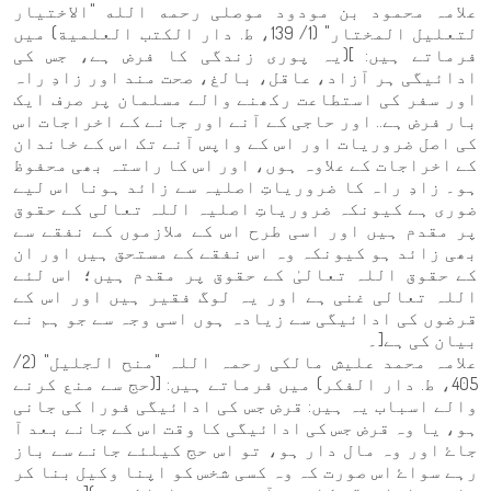
علامہ محمود بن مودود موصلی رحمه الله "الاختيار
لتعليل المختار" (1/ 139، ط. دار الكتب العلمية) میں
فرماتے ہیں: ](یہ پوری زندگی کا فرض ہے، جس کی
ادائیگی ہر آزاد، عاقل، بالغ، صحت مند اور زادِ راہ
اور سفر کی استطاعت رکھنے والے مسلمان پر صرف ایک
بار فرض ہے.. اور حاجی کے آنے اور جانے کے اخراجات اس
کی اصل ضروریات اور اس کے واپس آنے تک اس کے خاندان
کے اخراجات کے علاوہ ہوں، اور اس کا راستہ بھی محفوظ
ہو۔ زادِ راہ کا ضروریاتِ اصلیہ سے زائد ہونا اس لیے
ضوری ہے کیونکہ ضروریاتِ اصلیہ اللہ تعالی کے حقوق
پر مقدم ہیں اور اسی طرح اس کے ملازموں کے نفقے سے
بھی زائد ہو کیونکہ وہ اس نفقے کے مستحق ہیں اور ان
کے حقوق اللہ تعالیٰ کے حقوق پر مقدم ہیں؛ اس لئے
اللہ تعالی غنی ہے اور یہ لوگ فقیر ہیں اور اس کے
قرضوں کی ادائیگی سے زیادہ ہوں اسی وجہ سے جو ہم نے
بیان کی ہے[۔
علامہ محمد عليش مالکی رحمہ اللہ "منح الجليل" (2/
405، ط. دار الفكر) میں فرماتے ہیں: [(حج سے منع کرنے
والے اسباب یہ ہیں: قرض جس کی ادائیگی فورا کی جانی
ہو، یا وہ قرض جس کی ادائیگی کا وقت اس کے جانے بعد آ
جاۓ اور وہ مال دار ہو، تو اس حج کیلئے جانے سے باز
رہے سواۓ اس صورت کہ وہ کسی شخس کو اپنا وکیل بنا کر