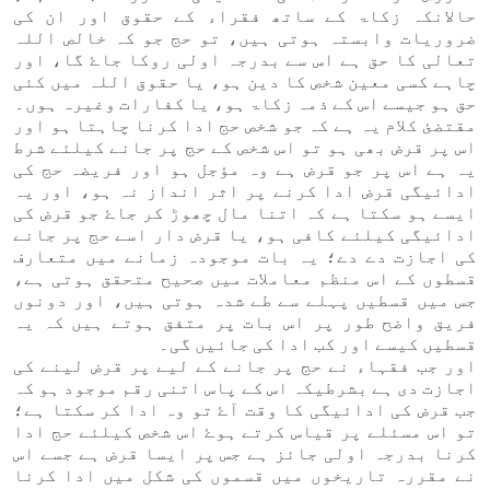
حالانکہ زکاۃ کے ساتھ فقراء کے حقوق اور ان کی
ضروریات وابستہ ہوتی ہیں، تو حج جو کہ خالص اللہ
تعالی کا حق ہے اس سے بدرجہ اولی روکا جاۓ گا، اور
چاہے کسی معین شخص کا دین ہو، یا حقوق اللہ میں کئی
حق ہو جیسے اس کے ذمہ زکاۃ ہو، یا کفارات وغیرہ ہوں۔
مقتضئ کلام یہ ہے کہ جو شخص حج ادا کرنا چاہتا ہو اور
اس پر قرض بھی ہو تو اس شخص کے حج پر جانے کیلئے شرط
یہ ہے اس پر جو قرض ہے وہ مؤجل ہو اور فریضہ حج کی
ادائیگی قرض ادا کرنے پر اثر انداز نہ ہو، اور یہ
ایسے ہو سکتا ہے کہ اتنا مال چھوڑ کر جاۓ جو قرض کی
ادائیگی کیلئے کافی ہو، یا قرض دار اسے حج پر جانے
کی اجازت دے دے؛ یہ بات موجودہ زمانے میں متعارف
قسطوں کے اس منظم معاملات میں صحیح متحقق ہوتی ہے،
جس میں قسطیں پہلے سے طے شدہ ہوتی ہیں، اور دونوں
فریق واضح طور پر اس بات پر متفق ہوتے ہیں کہ یہ
قسطیں کیسے اور کب ادا کی جائیں گی۔
اور جب فقہاء نے حج پر جانے کے لیے پر قرض لینے کی
اجازت دی ہے بشرطیکہ اس کے پاس اتنی رقم موجود ہو کہ
جب قرض کی ادائیگی کا وقت آۓ تو وہ ادا کر سکتا ہے؛
تو اس مسئلے پر قیاس کرتے ہوۓ اس شخص کیلئے حج ادا
کرنا بدرجہ اولی جائز ہے جس پر ایسا قرض ہے جسے اس
نے مقررہ تاریخوں میں قسموں کی شکل میں ادا کرنا