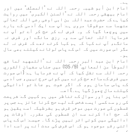
ہے۔
امام ابن أبو شيبہ رحمہ اللہ نے "المصنَّف" میں اور
امام بيهقی رحمہ اللہ نے "السنن الكبرى" میں روایت
کیا ہے کہ حضرت عبد اللہ بن ابی اوفی رضی اللہ تعالی
عنهما سے موقوفًا مروی ہے: آپ سے ایک آدمی کے بارے
میں پوچھا گیا کہ وہ قرض لے کر حج کر آے تو آپ نے
فرمایا: اللہ تعالی سے وہ رزق مانگے اور قرض نہ
مانگے، آپ نے کہا کہ ہم کہا کرتے تھے کہ قرض نہ لے
مگر اس صورت میں کہ اس کے پاس لوٹانے کیلئے بھی مال
ہو۔
امام ابن عبد البر رحمہ اللہ نے "التمهيد لما في
الموطأ من المعاني" (9/ 135) میں جناب سفيان الثوري
رحمہ اللہ سے نقل کیا کہ آپ نے فرمایا ہے: [اس صورت
میں قرض کے ساتھ حج کرنے میں کوئی حرج نہیں، جب آدمی
کے پاس سامان ہو، کہ اگر فوت ہو جاۓ تو ادائیگی
کیلئے مال چھوڑ گیا ہے۔] اهـ.
اس بنا پر اور سوال کے تناظر میں ہم کہیں گے: شریعت
کی رو سے کسی ایسے شخص کے لیے حج کرنا جائز ہے جس پر
قسطوں کی صورت میں موخر قرض ہو بشرطیکہ اسے یقین ہو
کہ حج ادا کرنے سے ان قسطوں کی مقررہ اوقات پر
ادائیگی میں کوئی اثر نہیں پڑے گا۔ جیسے: اس کے پاس
اتنی رقم موجود ہو کہ اس قرض کی مدت آنے پر اسے ادا
کر سکے۔