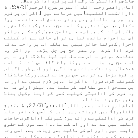
جاۓ جو ادائیگی کا وقت آنے پر قرض ادا کر دے)[۔
امام رافعی رحمہ اللہ "العزيز شرح الوجيز" (3/ 534، ط.
دار الكتب العلمية) میں فرماتے ہیں: [ اگر اس پر قرض
ہو اور وہ مالدار بھی ہو تو مستحق اسے جانے سے روک
سکتا ہے، اس لئے نہیں کہ اسے حج سے منع کرنے کا حق ہے
بلکہ اس لئے کہ وہ اس سے اپنا حق وصول کر سکے، پس اگر
اس نے احرام باندھ لیا ہو تو اس حالت میں اس کیلئے
احرام کھولنا جائز نہیں ہے بلکہ اس پر واجب ہے کہ
قرض ادا کرے اور سفرِ حج پر چل پڑے۔ اور اگر وہ
تنگدست ہو تو نہ اس سے مطالبہ کیا جاۓ گا اور نہ ہی
اسے حج پر جانے سے روکا جاۓ گا؛ اس لئے کہ اسے
خوشحال ہونے تک مہلت دی جاۓ گی، اور اسی طرح اگر اس
پر قرض مؤجل ہو تو بھی حج پر جانے نہیں روکا جاۓ گا؛
کیونکہ قرض فورا ادا کرنا اس پر لازم نہیں ہے اور نہ
ہی مستحق ابھی مطالبہ کر سکتا ہے، لیکن اولی یہ ہے
وہ قرض کی ادائیگی کیلیے کسی کو اپنا وکیل بناۓ
بغیر حج پر نہ جاۓ[ اهـ.
امام ابنِ قدامہ رحمہ اللہ "المغني" (3/ 217، ط. مكتبة
القاهرة): میں فرماتے ہیں: [ یہ کہ (حج کے اخراجات)
قرض کی ادائیگی سے زائد ہو؛ کیونکہ اداۓ قرض حاجاتِ
اصلیہ میں سے ہے اور اس کے ساتھ انسانوں کے حقوق
وابسہ ہیں، اور اس کی تاکید بھی زیادہ ہے، اسی وجہ
مقروض کو سے زکاۃ کی ادائیگی سے روکا جاتا ہے،