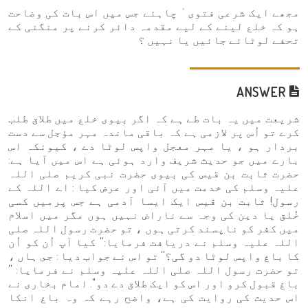
مجھے ایک شرعی فتوی ٰ چاہئے جس میں اس بات کی وضاحت
ہو کہ خلع لینے کے لیے مقدمہ دائر کرنے پر منگنی کے
تحفے لوٹائے جائیں یا نہیں ؟
ANSWER
شریعت میں یہ بات طے ہے کہ اگر بیوی خلع میں طلاق طلب
کرے تو اُس پر لازمی ہے کہ باقی ماندہ مہر مؤجل سے دست
بردار ہو ، یا مہر معجل واپس لوٹا دے ، کیونکہ اس
بارے میں جو حدیث شریف وارد ہوئی ہے اس میں آیا ہے:
حضرت ثابت بن قیس کی بیوی حضرت نبی کریم صلی اللہ
علیہ وسلم کی خدمت میں آئی اور عرض کیا : اے اللہ کے
رسول! ثابت بن قیس ایک ایسا آدمی ہے جس پرمیں کسی
خُلق یا دین کی وجہ سے ناراض نہیں ہوں مگر میں اسلام
میں کفر کو ناپسند کرتی ہوں ، تو حضرت رسول اللہ صلی
اللہ علیہ وسلم نے دريافت فرمايا:'' کیا آپ اُن کو اُن
کا باغ واپس لوٹا دو گی؟'' تو اس نے جواب دیا : جى ہاں ،
تو حضرت رسول اللہ صلی اللہ علیہ وسلم نے فرمایا: ''
باغ قبول کرو اور اس كو ایک طلاق دے دو''. امام بخاری نے
اس حدیث کی روایت کی ہے، واضح رہے کہ وہ باغ انکا