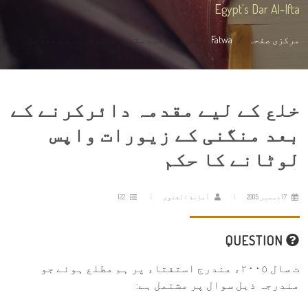
Egypt's Dar Al-Ifta
مرکزی صفحہ
Fatwa
خلع کے لیے مقدمہ دائرکرنے کے بعد من...
خلع کے لیے مقدمہ دائرکرنے کے
بعد منگنی کے زیورات واپس
لوٹانے کا حکم
17 دسمبر 2005
أمانة الفتوى
122
QUESTION
ت سال ٢٠٠٥ء مندرج استفتاء پر ہم مطلع ہوئے جو
مندرجہ ذیل سوال پر مشتمل ہے: