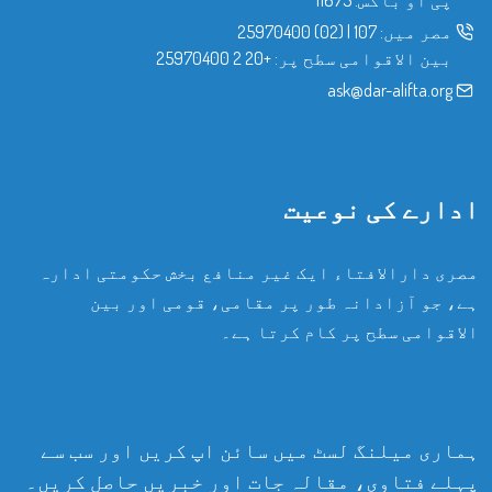
مصر میں:
107
|
(02) 25970400
بین الاقوامی سطح پر:
+20 2 25970400
ask@dar-alifta.org
ادارے کی نوعیت
مصری دارالافتاء ایک غیر منافع بخش حکومتی ادارہ
ہے، جو آزادانہ طور پر مقامی، قومی اور بین
الاقوامی سطح پر کام کرتا ہے۔
ہماری میلنگ لسٹ میں سائن اپ کریں اور سب سے
پہلے فتاوی، مقالہ جات اور خبریں حاصل کریں۔