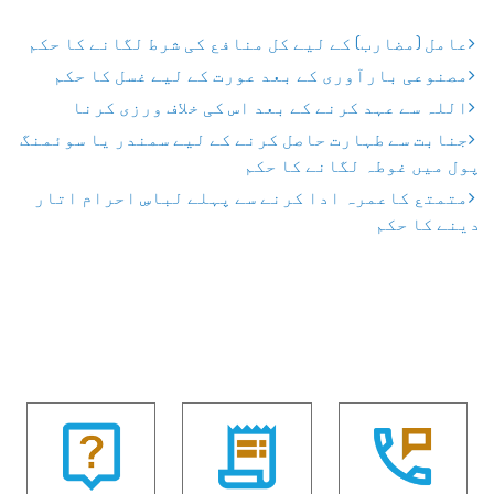
عامل (مضارب) کے لیے کل منافع کی شرط لگانے کا حکم
مصنوعی بارآوری کے بعد عورت کے لیے غسل کا حکم
اللہ سے عہد کرنے کے بعد اس کی خلاف ورزی کرنا
جنابت سے طہارت حاصل کرنے کے لیے سمندر یا سوئمنگ
پول میں غوطہ لگانے کا حکم
متمتع کاعمرہ ادا کرنے سے پہلے لباسِ احرام اتار
دینے کا حکم