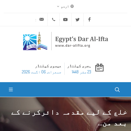
اردو
ask@dar-alifta.org
+20 2 25970400
Youtube
Twitter
Facebook
ہجری کیلنڈر
عیسوی کیلنڈر
23 صفر 1448
جمعرات, 06 اگست 2026
خلع کے لیے مقدمہ دائرکرنے کے
بعد من...