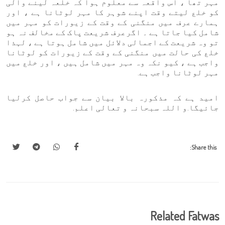
مہر تھا ، اس واقعہ سے معلوم ہوا کہ خلعہ لینے والی
کو خلع لیتے وقت اپنے شوہر کا مہر لوٹانا ہے ، اور
ہمارے عرف میں منگنی کے وقت کے زیورات کو مہر میں
شامل کیا جاتا ہے ۔ اگرعرف شریعت پاک کے مخالف نہ ہو
تو وہ شریعت کے اجمالی دلائل میں شامل ہوتا ہے ، لہذا
خلع کی حالت میں منگنی کے وقت کے زیورات کو لوٹانا
واجب ہے ، کیو نکہ وہ مہر میں شامل ہیں ، اور خلع میں
مہر لوٹانا واجب ہے.
امید ہے کہ مذکورہ بالا بیان سے جواب حاصل کرلیا
جائیگا.و اللہ سبحانہ و تعالی اعلم.
Share this:
Related Fatwas