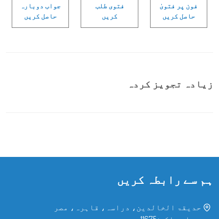
فون پر فتویٰ
فتوی طلب
جواب دوبارہ
حاصل کریں
کریں
حاصل کریں
زیادہ تجویز کردہ
ہم سے رابطہ کریں
حدیقۃ الخالدین، دراسہ، قاہرہ، مصر
پی او باکس: 11675