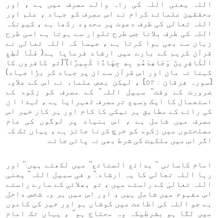
اللہ یعنی اللہ کی راہ والے مصرف میں ہے ، اور
محققین علمائے کرام نے اس مصرف کو جہاد ، علم اور
اللہ تعالی کی طرف دعوت پر محدود رکھا ہے ، کیونکہ
اللہ کی طرف بلانا جس طرح تلوار سے ہوتا ہے اسی طرح
زبان سے بھی ہوا کرتا ہے ، جیسا کہ اللہ تعالی نے
قرآن کریم کے بارے میں ارشاد فرمایا ہے:( فَلَا تُطِعِ
الْكَافِرِينَ وَجَاهِدْهُم بِهِ جِهَادًا كَبِيرًا)''(تو کافروں کا
کہنا نہ مان اور اس قرآن سے ان پر جہاد کر بڑا جہاد)
[سورہ فرقان : ٥٢] ، لیکن بعض علماء نے اس کے علاوہ
ضرورت کے وقت'' سبیل اللہ'' کے مصرف کو زکوۃ کے
استعمال کا ایک وسیع ترمصرف ٹھہرایا ہے ، لہذا ا ن
کی رائے کے مطابق ہر نیکی کا کام اور ہر کار خیر اس
مصرف میں شامل ہے ، اس بنیاد پر لوگوں کی عام
مصلحتوں میں زکوۃ کو خرچ کرنا جائز ہے ، یہاں تک کہ
اگر اس میں ملکیت کی شرط بھی نہ پائی جائے.
امام کاسانی '' بدائع الصنائع'' میں لکھتے ہیں:'' اور
رہا اللہ تعالی کا یہ ارشاد:'' و فی سبیل اللہ'' یعنی
اللہ تعالیٰ کے راستے میں ، تو بھلائی کے سارے راستے
اس مفہوم میں شامل ہیں ، اور اس میں ہر وہ شخص داخل
ہے جو اللہ کی اطاعت میں کوشاں ہو اور خیر کی کاموں
میں لگا ہو بشرطیکہ وہ محتاج ہو'' ، یہاں تک امام