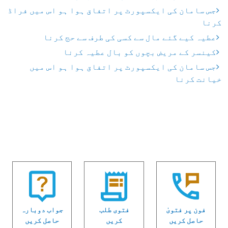
جس سامان کی ایکسپورٹ پر اتفاق ہوا ہو اس میں فراڈ
کرنا
عطیہ کیے گئے مال سے کسی کی طرف سے حج کرنا
کینسر کے مریض بچوں کو بال عطیہ کرنا
جس سامان کی ایکسپورٹ پر اتفاق ہوا ہو اس میں
خیانت کرنا
فون پر فتویٰ
فتوی طلب
جواب دوبارہ
حاصل کریں
کریں
حاصل کریں