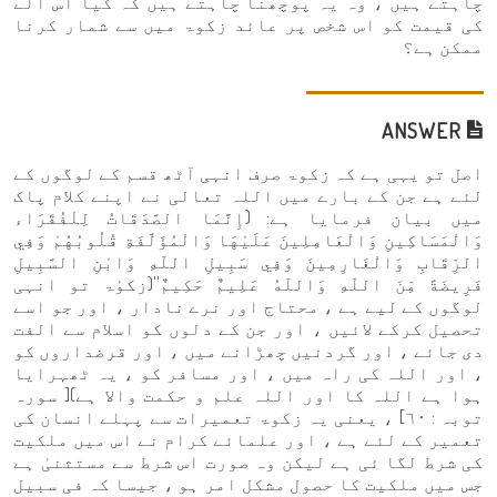
چاہتے ہیں ، وہ یہ پوچھنا چاہتے ہیں کہ کیا اس آلے
کی قیمت کو اس شخص پر عائد زکوۃ میں سے شمار کرنا
ممکن ہے؟
ANSWER
اصل تو یہی ہے کہ زکوۃ صرف انہی آٹھ قسم کے لوگوں کے
لئے ہے جن کے بارے میں اللہ تعالی نے اپنے کلام پاک
میں بیان فرمایا ہے: (إِنَّمَا الصَّدَقَاتُ لِلْفُقَرَاء
وَالْمَسَاكِينِ وَالْعَامِلِينَ عَلَيْهَا وَالْمُؤَلَّفَةِ قُلُوبُهُمْ وَفِي
الرِّقَابِ وَالْغَارِمِينَ وَفِي سَبِيلِ اللّهِ وَابْنِ السَّبِيلِ
فَرِيضَةً مِّنَ اللّهِ وَاللّهُ عَلِيمٌ حَكِيمٌ''(زکوٰۃ تو انہی
لوگوں کے لیے ہے ، محتاج اور نرے نادار ، اور جو اسے
تحصیل کرکے لائیں ، اور جن کے دلوں کو اسلام سے الفت
دی جائے ، اور گردنیں چھڑانے میں ، اور قرضداروں کو
، اور اللہ کی راہ میں ، اور مسافر کو ، یہ ٹھہرایا
ہوا ہے اللہ کا اور اللہ علم و حکمت والا ہے)[ سورہ
توبہ : ٦٠] ، یعنی یہ زکوۃ تعمیرات سے پہلے انسان کی
تعمیر کے لئے ہے ، اور علمائے کرام نے اس میں ملکیت
کی شرط لگا ئی ہے لیکن وہ صورت اس شرط سے مستثنیٰ ہے
جس میں ملکیت کا حصول مشکل امر ہو ، جیسا کہ فی سبیل