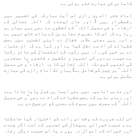
کاسانی کی عبارت ختم ہوتی ہے.
امام فخر الدین رازی اس آیت مبارکہ کی تفسیر میں
رقمطراز ہیں :( اور جان لیجئے کہ اللہ تعالیٰ کے
ارشاد'' و فی سبیل اللہ'' کے لفظوں سے بھی یہی عیاں ہو
رہا ہے کہ اس کا مفہوم مجاہدین کے ساتھ خاص نہیں ہے
، اور یہی معنی علامہ قفال نے اپنی تفسیر میں بعض
فقہائے کرام سے نقل کیا ہے اور کہا ہے کہ ان علماء
نے ہر خیر کی راہ میں زکوۃ کے استعمال کو جائز رکھا
ہے جیسے مردوں کی تجہیز و تکفین ، قلعوں یا مسجدوں
کی تعمیر کیونکہ اللہ تعالیٰ کا یہ ارشاد''و فی سبیل
اللہ'' ہر چیز کو شامل ہے].یہاں تک امام رازی کی عبارت
مکمل ہوتی ہے.
اور مذہب امامیہ میں بھی ایسا ہی قول پایا جاتا ہے،
اور زیدی مذہب کے بعض فقہائے کرام نے بھی ''و فی سبیل
اللہ'' کے مصرف میں عموم کے معنی کو ترجیح دی ہے.
اس لئے ضرورت کے وقت اس رائے کو اختیار کیا جاسکتا
ہے ، جیسے خیراتی ہسپتال کی تعمیر کے لئے اگر چندے
اور خیرات کے اموال نہ ہوں ، یا اس جیسے دیگر رفاہ