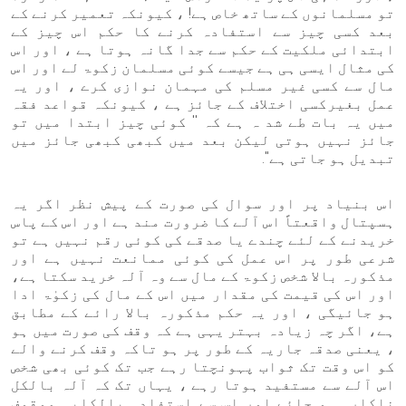
تو مسلمانوں کے ساتھ خاص ہے! ، کیونکہ تعمیر کرنے کے
بعد کسی چیز سے استفادہ کرنے کا حکم اس چیز کے
ابتدائی ملکیت کے حکم سے جدا گانہ ہوتا ہے ، اور اس
کی مثال ایسی ہی ہے جیسے کوئی مسلمان زکوۃ لے اور اس
مال سے کسی غیر مسلم کی مہمان نوازی کرے ، اور یہ
عمل بغیرکسی اختلاف کے جائز ہے ، کیونکہ قواعد فقہ
میں یہ بات طے شد ہ ہے کہ '' کوئی چیز ابتدا میں تو
جائز نہیں ہوتی لیکن بعد میں کبھی کبھی جائز میں
تبدیل ہو جاتی ہے''.
اس بنیاد پر اور سوال کی صورت کے پیش نظر اگر یہ
ہسپتال واقعتاً اس آلے کا ضرورت مند ہے اور اس کے پاس
خریدنے کے لئے چندے یا صدقے کی کوئی رقم نہیں ہے تو
شرعی طور پر اس عمل کی کوئی ممانعت نہیں ہے اور
مذکورہ بالا شخص زکوۃ کے مال سے وہ آلہ خرید سکتا ہے،
اور اس کی قیمت کی مقدار میں اس کے مال کی زکوٰۃ ادا
ہو جائیگی ، اور یہ حکم مذکورہ بالا رائے کے مطابق
ہے، اگر چہ زیادہ بہتر یہی ہے کہ وقف کی صورت میں ہو
، یعنی صدقہ جاریہ کے طور پر ہو تاکہ وقف کرنے والے
کو اس وقت تک ثواب پہونچتا رہے جب تک کوئی بھی شخص
اس آلے سے مستفید ہوتا رہے ، یہاں تک کہ آلہ بالکل
ناکارہ ہو جائے اور اس سے استفادہ بالکلیہ موقوف