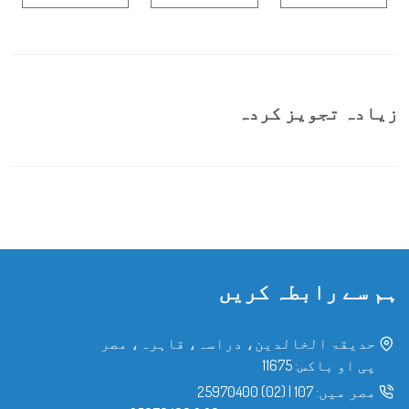
زیادہ تجویز کردہ
ہم سے رابطہ کریں
حدیقۃ الخالدین، دراسہ، قاہرہ، مصر
پی او باکس: 11675
مصر میں:
107
|
(02) 25970400