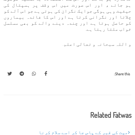
ہو جائے ، اور اس صورت میں اس وقف پر ہسپتال کی
حیثیت وہی ہوگی جوایک نگران کی ہوتی ہے جو اس آلے کو
چلاتا اور نگرانی کرتا ہے اور اس کا فائدہ بیماروں
کو حاصل ہوتا ہے اور چندہ دینے والے کو بھی مسلسل
ثواب ملتا رہتا ہے.
و اللہ سبحانہ و تعالی اعلم.
Share this:
Related Fatwas
میت کی قبر کے پاس جا کر اسے سلام کرنا