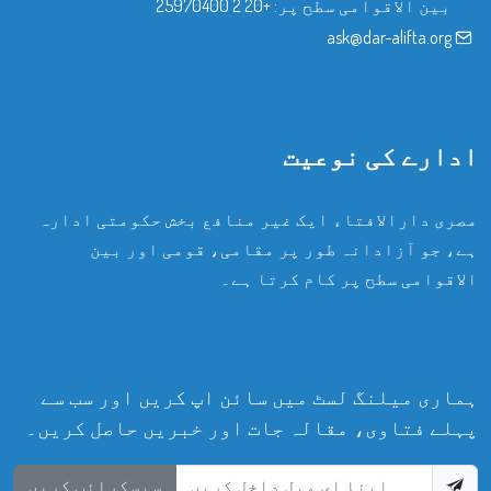
بین الاقوامی سطح پر:
+20 2 25970400
ask@dar-alifta.org
ادارے کی نوعیت
مصری دارالافتاء ایک غیر منافع بخش حکومتی ادارہ
ہے، جو آزادانہ طور پر مقامی، قومی اور بین
الاقوامی سطح پر کام کرتا ہے۔
ہماری میلنگ لسٹ میں سائن اپ کریں اور سب سے
پہلے فتاوی، مقالہ جات اور خبریں حاصل کریں۔
سبسکرائب کریں