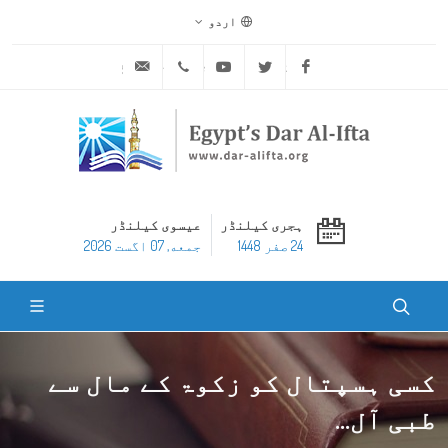
اردو
ask@dar-alifta.org
+20 2 25970400
Youtube
Twitter
Facebook
ہجری کیلنڈر
عیسوی کیلنڈر
24 صفر 1448
جمعه, 07 اگست 2026
کسی ہسپتال کو زکوۃ کے مال سے
طبی آل...