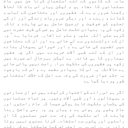
عامہ کے کاموں کے لئے استعمال کرنا جن میں عام
مسلمانوں کا مفاد ہو ، لیکن یہاں اس بات کا لحاظ
رکھنا ضرور ی ہے کہ فقیروں اور محتاجوں کے لباس ،
کھانے ، رہنے ، اور دیگر ضروریات زندگی اور ان کی
تعلیم کو فوقیت و ترجیح حاصل ہونی چاہئے ، تاکہ
زکوۃ کی وہ بنیادی حکمت حاصل ہو جس کی طرف حضرت نبی
کریم صلی اللہ علیہ و سلم نے اشارہ فرمایا ہے: '' وہ
ان کے دولتمندوں سے لی جاتی ہے اور ان کے محتاجوں
میں تقسیم کی جاتی ہے''، اور خیراتی ہسپتال بنانے
اور ان کے لئے طبی آلات خریدنے میں اگر چہ فقیر
بیماروں کا ہی فائدہ ہے لیکن بہرحال اس صورت میں
زکوۃ پر فقیروں کی ملکیت براہ راست نہیں پائی جاتی
ہے حالانکہ یہ اس کا بنیادی مقصد ہے ، اس کے باوجود
یہ حکم جواز ضرورت کی وجہ سے اصل کے خلاف استثنائی
طور پر دیا گیا ہے.
اگر ہم اس رائے کو اختیار کرلیتے ہیں تو ان عمارتوں
، ہسپتالوں ، اور طبی آلات وغیرہ پر تمام مسلمانوں
کی یکساں ملکیت ثابت ہوگی جیسا کہ عام راستوں اور
عام پلوں پر ہوتی ہے ، یہاں پر یہ بھی واضح رہنا
چاہئے کہ اس ملکیت کی وجہ سے غیر مسلموں کا ان
راستوں اور پلوں سے استفادہ کرنا ممنوع نہیں ہوتا
، اور نہ ہی اس پر یہ اعتراض کیا جاسکتا ہے کہ زکوٰۃ