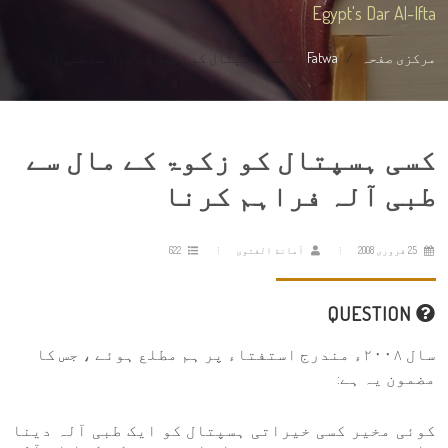
Egypt's Dar Al-Ifta
مرکزی صفحہ
Fatwa
کسی ہسپتال کو زکوۃ کے مال سے طبی آل...
کسی ہسپتال کو زکوۃ کے مال سے
طبی آلہ فراہم كرنا
25 فروری 2008
أمانة الفتوى
622
QUESTION
سال ٢٠٠٨ء مندرج استفتاء پر ہم مطلع ہوئے ، جس کا
مضمون یہ ہے:
کوئی مخیر کسی خیراتی ہسپتال کو ایک طبی آلہ دینا