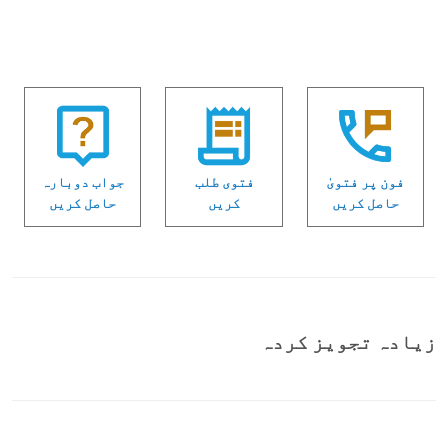
فون پر فتویٰ
فتوی طلب
جواب دوبارہ
حاصل کریں
کریں
حاصل کریں
زیادہ تجویز کردہ