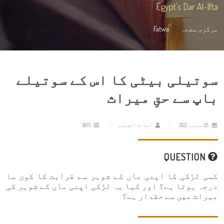
Egypt's Dar Al-Ifta
مرکزی صفحہ
Fatwa
سوتیلی بیٹی کا اس کے سوتیلے باپ سے ...
سوتیلی بیٹی کا اس کے سوتیلے
باپ سے حقِ میراث
05 ستمبر 2022
أمانة الفتوى
8015
QUESTION
کسی لڑکی کا اپنی ماں کے شوہر سے قرابت کا کون سا
درجہ ہوتا ہے؟ اور کیا یہ لڑکی اپنی ماں کے شوہر کی
میراث میں سے حقدار ہے؟