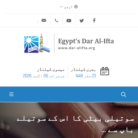
اردو
ask@dar-alifta.org
+20 2 25970400
Youtube
Twitter
Facebook
ہجری کیلنڈر
عیسوی کیلنڈر
23 صفر 1448
جمعرات, 06 اگست 2026
سوتیلی بیٹی کا اس کے سوتیلے
باپ سے ...