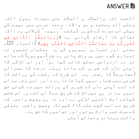
ANSWER
الحمد للہ والصلاۃ و السلام علی سيدنا رسول اللہ
وعلى آله وصحبه و من والاه۔ وبعد: عربی میں بیوی کی
بیٹی اس عورت کے شوہر کیلئے '' ربیبہ'' کہلاتی ہے اللہ
تعالى کا ارشادِ گرامی ہے: ﴿
وَرَبَائِبُكُمُ اللَّاتِي فِي
حُجُورِكُمْ مِنْ نِسَائِكُمُ اللَّاتِي دَخَلْتُمْ بِهِن
﴾ [النساء: 23]،
یعنی: اور تمہاری بیویوں کی وہ بیٹیاں جنہوں نے
تمہاری گود میں پرورش پائی ہے جن (بیویوں) کے ساتھ
تم نے ازدواجی تعلق قائم کیا ہو'' اور اس لڑکی کا
اپنی ماں کے شوہر کے ساتھ پہلے درجے کا سسرالی
(مصاہرت) کا رشتہ ہے۔ اس طرح کے رشتے کو وراثت کا
شرعی سبب شمار نہیں کیا جاتا ہے ، اور اسی وجہ سے اس
کے لئے اپنی ماں کے شوہر کی وراثت میں سے کوئی حق
نہیں ہے: نہ ہی میراث کے طریق سے؛ اس لئے وہ اس شخص
کیلئے ایک اجنبی لڑکی ہے اور نہ ہی وصیتِ واجبہ کے
طریق سے اسے کچھ ملے گا؛ کیونکہ وصیتِ واجبہ متوفی
کے صرف غیر وارث پوتوں اور نواسوں کا حق ہے۔
والله سبحانه وتعالى أعلم.