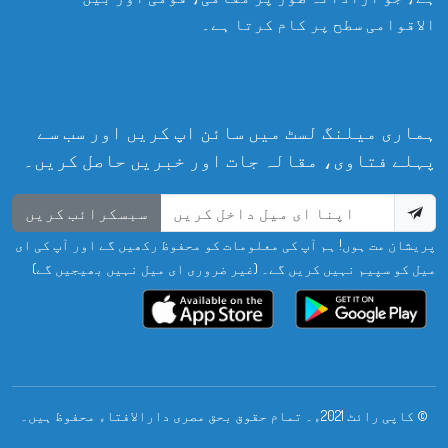
الاقوامی سطح پر کام کرتا ہے۔
ہماری میلنگ لسٹ میں سائن اپ کریں اور سب سے
پہلے فتاوی، مقالہ جات اور خبریں حاصل کریں۔
سبسکرائب کریں
پریشان مت ہوں! ہم آپ کی معلومات کو محفوظ رکھیں گے اور آپ کی ای
میل کو سپیم نہیں کریں گے۔ (غیر ضروری ای میل نہیں بھیجیں گے)
© کاپی رائٹ 2021ء۔ تمام حقوق بحق مصری دارالافتاء محفوظ ہیں۔