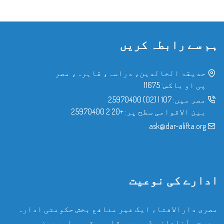
ہم سے رابطہ کریں
حدیقۃ الخالدین، دراسہ، قاہرہ، مصر
پی او باکس: 11675
مصر میں:
107
|
(02) 25970400
بین الاقوامی سطح پر:
+20 2 25970400
ask@dar-alifta.org
ادارے کی نوعیت
مصری دارالافتاء ایک غیر منافع بخش حکومتی ادارہ
ہے، جو آزادانہ طور پر مقامی، قومی اور بین