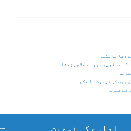
ے دعا مانگنا
لہ وسلم پر درود و سلام پڑھنا
صائص
ِ بیت کی زیارت کا حکم
 کے عمرے
ادارے کی نوعیت
ہما