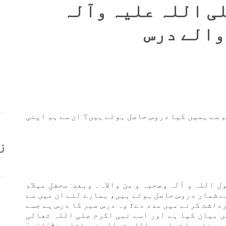
لی اللہ علیہ وآلہ
والے درس
لم سے ہمیں کیا دروس حاصل ہوتے ہیں؟ ان سے ہم اپنی
ز
 اللہ و آلہ وصحبہ و من والاہ۔ وبعد: محفلِ میلادِ
ے شمار دروس حاصل ہوتے ہیں، ہمارے لئے ان میں سے
رداشت کرنے میں مدد دے؛ وہ درس صبر کا درس ہے جسے
یں بیان کیا ہے اور اسے نبی اکرم صلی اللہ تعالی
سے بنا دیا تھا۔ پس اللہ تعالی فرماتا ہے: ﴿
وَاصْبِرْ