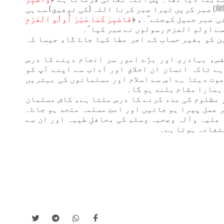
] (اے حبیب ﷺ) صبر کریں تیرا صبر کرنا اللہ (کی توفیق) سے ہی
فَاصْبِرْ كَمَا صَبَرَ أُولُو الْعَزْمِ
 کو بغیر حساب کے اجر عطا کیا جاۓ گا، جیسا کہ
فس، بہادری اور بڑے امور سر انجام دینے کا درس
 تاکہ انسان ان اخلاق اور آداب سے اپنے آپ کو
عوت دیتا ہے اس سے اسلام اور مسلمانوں کی بہتریں
ہمارا مقام بلند ہو گا۔
ر مظلوم کی مدد کرنے کا درس ملتا ہے، کاش مسلمان
 عمل پیرا ہو جائیں اور امتِ مسلمہ متحد ہو جاۓ۔
 علیہ وآلہ وصحبہ وسلم کی محافلِ طیبہ اور ان سے
ستفادہ ہوتا ہے۔