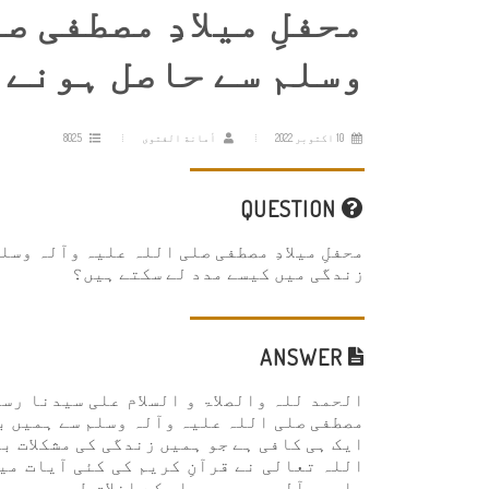
محفلِ میلادِ مصطفی ص
وسلم سے حاصل ہونے 
10 اکتوبر 2022
أمانة الفتوى
8025
QUESTION
محفلِ میلادِ مصطفی صلی اللہ علیہ وآلہ وس
زندگی میں کیسے مدد لے سکتے ہیں؟
ANSWER
الحمد للہ والصلاۃ و السلام علی سيدنا رسول
مصطفی صلی اللہ علیہ وآلہ وسلم سے ہمیں ب
ایک ہی کافی ہے جو ہمیں زندگی کی مشکلات ب
اللہ تعالی نے قرآنِ کریم کی کئی آیات م
علیہ وآلہ وصحبہ وسلم کے اخلاقِ طیبہ میں 