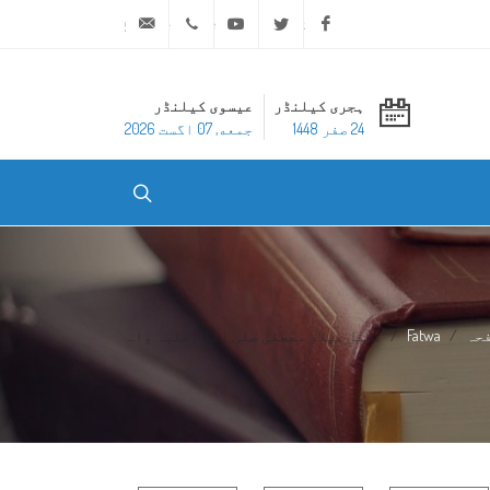
ask@dar-alifta.org
+20 2 25970400
Youtube
Twitter
Facebook
ہجری کیلنڈر
عیسوی کیلنڈر
24 صفر 1448
جمعه, 07 اگست 2026
حہ
Fatwa
محفلِ میلادِ مصطفی صلی اللہ علیہ وا...