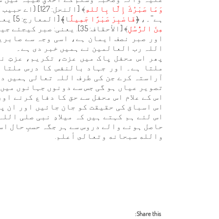
وَمَا صَبْرُكَ إِلَّا بِاللهِ
﴾ [النحل: 127
ہے''۔، ﴿
فَاصْبِرْ صَبْرًا جَمِيلً
ا﴾ [المعارج: 5] یعنی: صبر جمیل کیجئے''۔، ﴿
مِنَ الرُّسُلِ
﴾ [الأحقاف: 35]. یعنی: صبر کیجئے جیسے اولو العزم رسولوں نے صبر کیا''۔
اور صبر نصف ایمان ہے، اسی وجہ سے صابرین
اللہ رب العالمین نے ہمیں خبر دی ہے۔
پھر اس محفل پاک میں عزت، تکریم، عزتِ ن
ملتا ہے۔ اور جہاد بالنفس کا درس ملتا ہے
آراستہ کرے جن کی طرف اللہ تعالی ہمیں د
تصویر عیاں ہو گی جس سے دونوں جہانوں میں 
اس کے علام اس محفل سے حق کا دفاع کرنے او
اس اسباق کی حقیقت کو جان جائیں اور ان پر
اس لئے ہم کہتے ہیں کہ میلادِ نبی صلی اللہ
حاصل ہونے والے دروس سے ہر جگہ حسبِ حال ا
والله سبحانه وتعالى أعلم.
Share this: