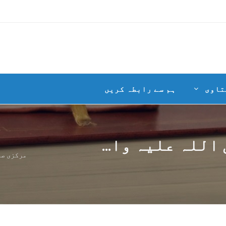
تاوی
ہم سے رابطہ کریں
 اللہ علیہ وا...
مرکزی صف