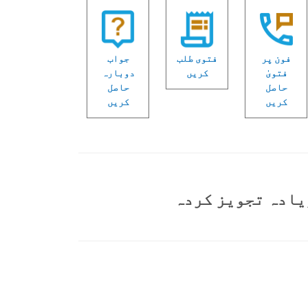
فون پر
فتوی طلب
جواب
فتویٰ
کریں
دوبارہ
حاصل
حاصل
کریں
کریں
یادہ تجویز کردہ