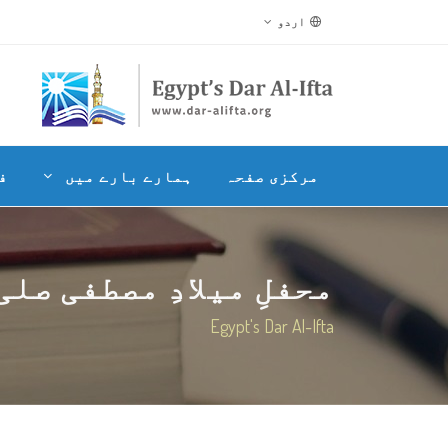
اردو
مرکزی صفحہ
ہمارے بارے میں
ف
محفلِ میلادِ مصطفی صلی
Egypt's Dar Al-Ifta