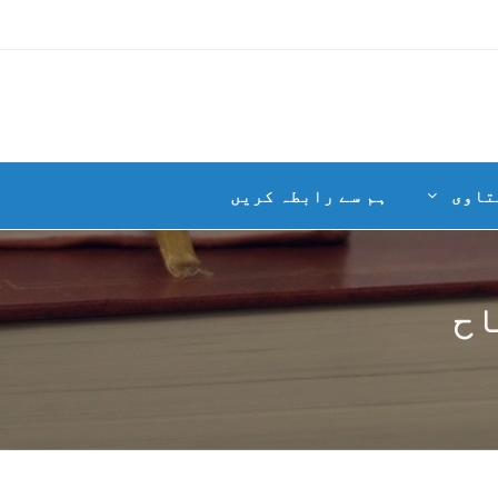
تاوی
ہم سے رابطہ کریں
اح