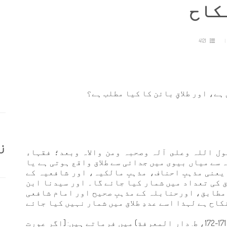
نکاح
4121
ہے، اور طلاقِ بائن کا کیا مطلب ہے؟
ز
ول اللہ وعلى آلہ وصحبہ ومن والاہ وبعد؛ فقہاء
ہ سے میاں بیوی میں جدائی سے طلاق واقع ہوتی ہے یا
یعنی مذہبِ احناف، مذہبِ مالکیہ، اور شافعیہ کے
اق کی تعداد میں شمار کیا جائے گا۔ اور سیدنا ابن
 مطابق، اورحنابلہ کے مذہبِ صحیح اور امام شافعی
کاح ہے لہذا اسے عددِ طلاق میں شمار نہیں کیا جائے
امام سرخسی حنفی رحمہ اللہ "المبسوط" (6/ 171-172، ط. دار المعرفة) میں فرماتے ہیں: [اگر عورت