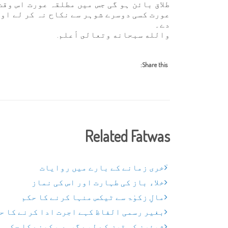
طلاق بائن ہو گی جس میں مطلقہ عورت اس وقت 
عورت کسی دوسرے شوہر سے نکاح نہ کر لے اور 
دے۔
والله سبحانه وتعالى أعلم.
Share this:
Related Fatwas
ٓخری زمانے کے بارے میں روایات
خلاء باز کی طہارت اور اس کی نماز
مالِ زکوٰۃ سے ٹیکس منہا کرنے کا حکم
بغیر رسمی الفاظ کہے اجرت ادا کرنے کا ح
شیئرز کو قرض کے لیے گروی رکھنے کا حکم