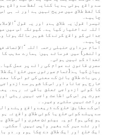
سے واقع ہوتی ہے یا کنایہ لفظ سے واقع ہوت
کا لفظ طلاق میں صریح نہیں ہے اور نہ ہی اس 
چاہیے۔
تیسرا قول: یہ طلاق ہے، اور یہ قول "الإملا
اللہ نے اختیار کیا ہے۔ کیونکہ اس میں عو
جدائی کو واقع کرنے کا شوہر مالک ہوتا وہ ط
چاہیے۔
والنشر) میں فرماتے ہیں: ہمارے مذہب کا ص
تعداد کم نہیں ہوتی۔
بیان کیا ہے: [تمام صورتوں میں خلع ایک طلاق
رہی بات طلاقِ بائن کے معنی کی تو اس کا مع
خارج ہو جانا، اور اس کا شوہر سے ازدواجی 
کا کوئی ازدواجی تعلق باقی نہ رہے۔ یعن
عورت پر اس کی اطاعت واجب نہیں رہتی اور
وراثت نہیں ملتی، وغیرہ۔
اس کے مطابق: خلع کے ذریعے واقع وہنے والی 
سے پہلے کوئی خلع یا کوئی طلاق واقع نہ ہوئ
ہو چکی ہو؛ تو یہ بینونتِ صغری والی طلاقِ 
اور نئے مہر کے بغیر واپس نہیں آ سکتی۔ ل
ایک خلع اور ایک طلاق دے چکا ہو، وہ دو با