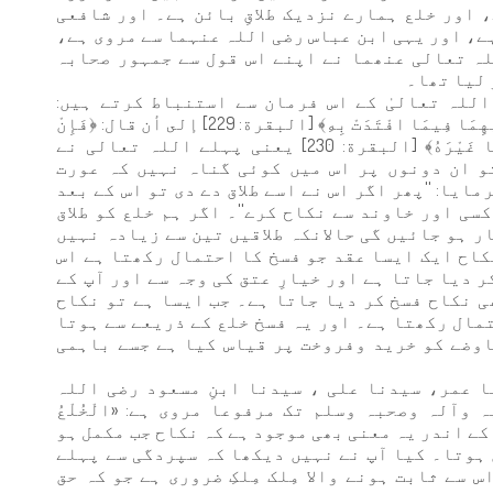
 اور خلع ہمارے نزدیک طلاقِ بائن ہے۔ اور شافعی
ے، اور یہی ابن عباس رضی اللہ عنہما سے مروی ہے،
ہ تعالی عنھما نے اپنے اس قول سے جمہور صحابہ
 لیا تھا۔
للہ تعالیٰ کے اس فرمان سے استنباط کرتے ہیں:
﴿الطَّلَاقُ مَرَّتَانِ﴾ إلى أن قال: ﴿فَلَا جُنَاحَ عَلَيْهِمَا فِيمَا افْتَدَتْ بِهِ﴾ [البقرة: 229] إلى أن قال: ﴿فَإِنْ
طَلَّقَهَا فَلَا تَحِلُّ لَهُ مِنْ بَعْدُ حَتَّى تَنْكِحَ زَوْجًا غَيْرَهُ﴾ [البقرة: 230] یعنی پہلے اللہ تعالی نے
''تو ان دونوں پر اس میں کوئی گناہ نہیں کہ عورت
ایا: ''پھر اگر اس نے اسے طلاق دے دی تو اس کے بعد
کسی اور خاوند سے نکاح کرے''۔ اگر ہم خلع کو طلاق
ار ہو جائیں گی حالانکہ طلاقیں تین سے زیادہ نہیں
کاح ایک ایسا عقد جو فسخ کا احتمال رکھتا ہے اس
ر دیا جاتا ہے اور خیارِ عتق کی وجہ سے اور آپ کے
ی نکاح فسخ کر دیا جاتا ہے۔ جب ایسا ہے تو نکاح
مال رکھتا ہے۔ اور یہ فسخ خلع کے ذریعے سے ہوتا
وضے کو خرید وفروخت پر قیاس کیا ہے جسے باہمی
 عمر، سیدنا علی ، سیدنا ابنِ مسعود رضی اللہ
آلہ وصحبہ وسلم تک مرفوعا مروی ہے: «الْخُلْعُ
ے۔ اس کے اندر یہ معنی بھی موجود ہے کہ نکاح جب مکمل ہو
ہوتا۔ کیا آپ نے نہیں دیکھا کہ سپردگی سے پہلے
 سے ثابت ہونے والا مِلک مِلکِ ضروری ہے جو کہ حق