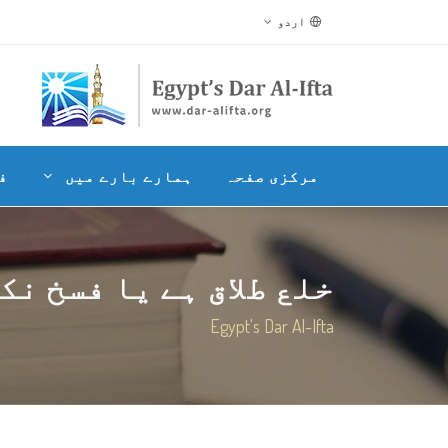
اردو
مرکزی صفحہ
ہمارے بارے میں
ف
خلع طلاق ہے یا فسخ نک
Egypt's Dar Al-Ifta