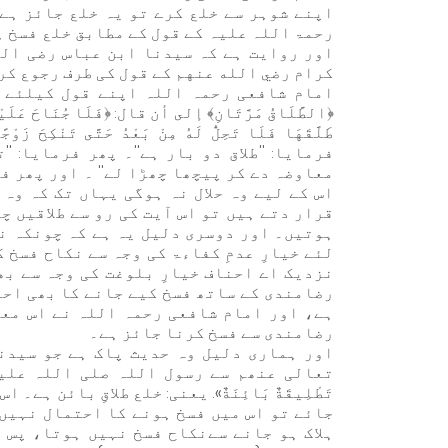
اپنے شوہر سے خلع کرے تو یہ خلع جائز ہے،
رحمۃ اللہ علیہ کے قول کے مطابق خلع فسخ ہ
اور روایت ہے کہ سیدنا ابن عباس رضی الل
کرام رضي الله عنهم کے قول کی طرف رجوع کر
امام شافعی رحمہ اللہ اپنے قول کیلئے ا
فرمایا: ''طلاق دو بار ہے''۔ پھر فرمایا: 
معاوضہ دے کر پیچھا چھڑا لے'' ۔ اور پھر فرم
اس کے لیے وہ حلال نہ ہوگی یہاں تک کہ وہ 
قرار دتے ہیں تو اس آیت کی رو سے طلاقیں چ
ہوتیں۔ اور دوسری دلیل یہ ہے کہ چونکہ ن
لئے خیارِ عدمِ کفاءۃ کی وجہ سے نکاح فسخ ک
نزدیک اے احناف خیارِ بلوغت کی وجہ سے بھ
رضامندی کے ساتھ فسخ کیے جانے کا بھی احت
ہے، اور امام شافعی رحمہ اللہ نے اس معا
رضامندی سے فسخ کرنا جائز ہے۔
اور ہماری دلیل وہ حدیث پاک ہے جو سیدنا
تعالی عنھم سے رسول اللہ صلی اللہ علیہ و
تَطْلِيقَةٌ بَائِنَةٌ». یعنی: خلع طلاقِ بائن ہ
جائے تو اس میں فسخ ہونے کا احتمال نہیں 
ہلاک ہو جانے سےنکاح فسخ نہیں ہوتا، پس اس