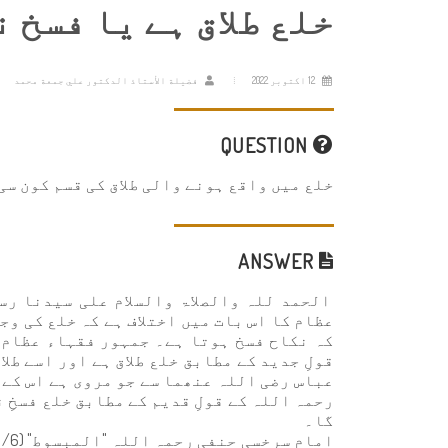
خلع طلاق ہے یا فسخ 
12 اکتوبر 2022
فضيلة الأستاذ الدكتور علي جمعة محمد
QUESTION
خلع میں واقع ہونے والی طلاق کی قسم کون سی 
ANSWER
الحمد للہ والصلاۃ والسلام علی سیدنا رس
عظام کا اس بات میں اختلاف ہے کہ خلع کی وج
کہ نکاح فسخ ہوتا ہے۔ جمہور فقہاء عظام 
قولِ جدید کے مطابق خلع طلاق ہے اور اسے طل
عباس رضی اللہ عنھما سے جو مروی ہے اس کے
رحمہ اللہ کے قولِ قدیم کے مطابق خلع فسخِ ن
گا۔