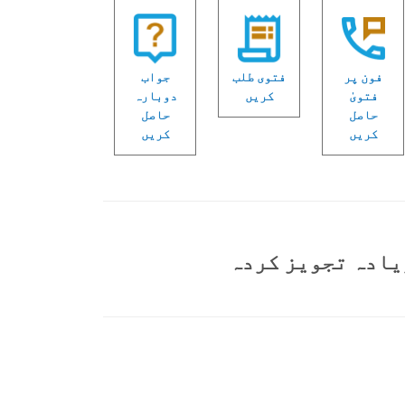
فون پر
فتوی طلب
جواب
فتویٰ
کریں
دوبارہ
حاصل
حاصل
کریں
کریں
یادہ تجویز کردہ