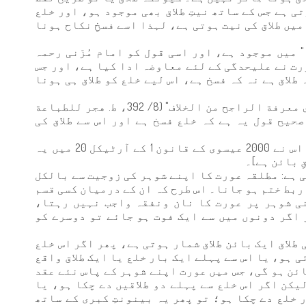
ی ہے جس کے ساتھ نیتِ طلاق بھی موجود ہو، اور خلع
میں طلاق کی نیت ہوتی ہے، لہذا اسے فسخِ نکاح ہونا
ء" میں موجود ہے، اور اسی قول کو امام مُزَنی رحمہ
رت نے علیحدگی کے لئے معاوضہ ادا کیا ہے، اور جس
لاق ہے نہ کہ فسخ ہے، اس لیے خلع کو طلاق ہی ہونا
امام مرداوی حنبلی رحمہ اللہ "الإنصاف في معرفة الراجح من الخلاف" (8/ 392، ط. هجر للطباعة
حیح قول یہ ہے کہ خلع فسخ ہے اور اس سے طلاق کی
مصری قانون نے عوام کی رائے پر عمل کیا۔ اس نے 2000 عیسوی کے قانون 1 کے آرٹیکل 20 میں یہ
ِ بائن ہے]۔
نی ہے: مطلقہ عورت کا اپنے شوہر کی زوجیت سے بالکل
ربط ختم ہو جانا۔ اس طرح کہ ان کے درمیان کسی قسم
ی شوہر پر عورت کا نان ونفقہ واجب نہیں رہتا،
 اگر دونوں میں سے ایک فوت ہو جائے تو دوسرے کو
طلاق ایک بائن طلاق شمار ہوتی ہے، پھر اگر اس خلع
ی ہو، یا اس سے پہلے ایک بار خلع یا ایک طلاق واقع
بائن ہو گی، جس میں عورت اپنے شوہر کے پاس نئے عقد
یکن اگر اس خلع سے پہلے دو طلاقیں دے چکا ہو، یا
ر خلع دے چکا ہو؛ تو پھر یہ بینونتِ کبری کے ساتھ