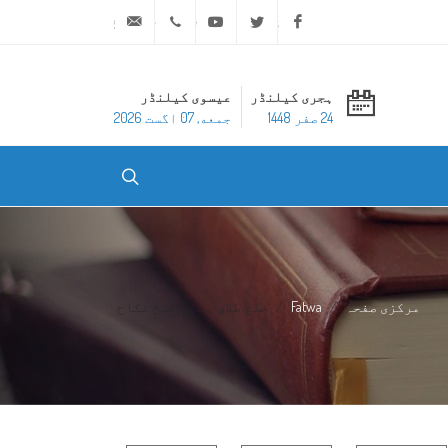
ask@dar-alifta.org
+20 2 25970400
Youtube
Twitter
Facebook
ہجری کیلنڈر
عیسوی کیلنڈر
24 صفر 1448
جمعه, 07 اگست 2026
مرکزی صفحہ
Fatwa
خلع طلاق ہے یا فسخ نکاح