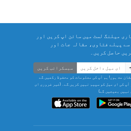
ری میلنگ لسٹ میں سائن اپ کریں اور
سے پہلے فتاوی، مقالہ جات اور
یں حاصل کریں۔
سبسکرائب کریں
ان مت ہوں! ہم آپ کی معلومات کو محفوظ رکھیں گے
آپ کی ای میل کو سپیم نہیں کریں گے۔ (غیر ضروری ای
نہیں بھیجیں گے)