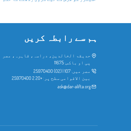
ہم سے رابطہ کریں
حدیقۃ الخالدین، دراسہ، قاہرہ، مصر
پی او باکس: 11675
مصر میں:
107
|
(02) 25970400
بین الاقوامی سطح پر:
+20 2 25970400
ask@dar-alifta.org