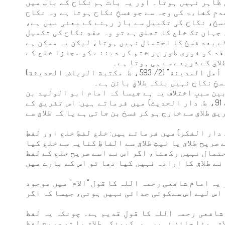
 ظاہر نہیں ہوتا۔ اور یہ بات ہم نکاح کے باب میں
مِ کفاءۃ کی وجہ سے جو فسخِ نکاح ہوتا ہے وہ نکاح
سخ، نکاح کی تکمیل سے باز رہنے کے معنی میں ہے،
 جہاں تک خلع کا تعلق ہے تو وہ عقدِ نکاح کی تکمیل
ے بعد فسخ کا احتمال نہیں ہوتا، لیکن یہ ممکن ہے
قد کو فوری طور پر ختم کر دیننے کو مجازا خلع کے
لاق کے ذریعے سے ہی ہوتا ہے۔
امام ابن عبد البر مالكي "الكافي في فقه أهل المدينة" (2/ 593، ط. مكتبة الرياض الحديثة)
خِ نکاح نہیں بلکہ طلاقِ بائن ہے۔
ین سببِ اختلاف یہ ہے جیسا کہ امام ابو الولید بن
رشد "بداية المجتهد ونهاية المقتصد" (3/ 91، ط. دار الحديث) میں فرماتے ہیں: اس تفریق کے
ق طلاق سے خارج ہو کر فسخ بن جاتی ہے یا کہ طلاق سے
ووي "المجموع شرح المهذب" (17/ 16، ط. دار الفكر) میں فرماتے ہیں: خلع لفطِ خلع اور لفطِ
صریح طلاق یا نیتِ طلاق سے الفاظِ کنایہ سے خلع کیا
احتمال نہیں رکھتا، اگر اس نے اسے صریح خلع کے لفظ
نے طلاق کا ارادہ نہیں کیا تھا تو اس کے بارے میں
 یہ امام شافعی رحمہ اللہ کا قول "الام" میں موجود
، اس لیے اس سےکوئی جدائی نہیں ہوتی، جیسا کہ اگر
 شافعی رحمہ اللہ کا قولِ قدیم ہے۔ چونکہ یہ لفظ
اق ہونا جائز نہیں ہے۔ کیونکہ طلاق یا تو صریح لفظ