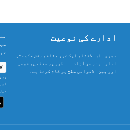
ادارے کی نوعیت
ہما
سب 
خبر
مصری دارالافتاء ایک غیر منافع بخش حکومتی
ادارہ ہے، جو آزادانہ طور پر مقامی، قومی
اور بین الاقوامی سطح پر کام کرتا ہے۔
پریش
اور 
میل 