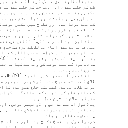
استیفاء (اپنا حق حاصل کرنا) کے علاوہ میں
طے کر چکے ہیں، اور وضاحت کر چکے ہیں کہ عد
مکمل ہونے سے پہلے فسخ ہوتا ہے، اور یہ ف
اسی طرح خیارِ بلوغت اور خیارِ عتق میں ہے۔
کے بعد ہوتا ہے۔ اور نکاح میں مکمل ہونے ک
کہ عقد فوری طور پر توڑ دیا جائے، لہٰذا ع
لفظ سے تعبیر کر دیا جاتا ہے، اور یہ صرف ط
میں فرماتے ہیں: امام مالک کے نزدیک خلع فس
اس بارے میں آئمہ کرام رحمھم اللہ کے ماب
ساتھ عوض کے ملے ہونے کی وجہ سے کیا یہ تفری
خارج نہیں ہوتی؟۔
امام ن
طلاق کے ساتھ صحیح ہے۔ اگر شوہر نے بیوی سے 
تو یہ طلاق ہی ہے۔ کیونکہ خلع غیرِ طلاق کا 
کے ساتھ خلع کیا تو دیکھا جائیگا: اگر اس 
فقہاءِ اسلام کے تین قول ہیں:
پہلا قول: اس سے جدائی واقع نہیں ہوتی، اور
ہے۔ کیونکہ یہ بغیر نیت کے طلاقِ کنانہ ہے
یہ عوض سے خالی ہو جائے۔
دوسرا قول: یہ فسخِ نکاح ہے، اور یہ امام
جدائی کے لیے بنایا گیا ہے اس لیے اس کا طل