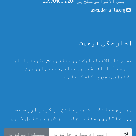
بین الاقوامی سطح پر:
+20 2 25970400
ask@dar-alifta.org
ادارے کی نوعیت
مصری دارالافتاء ایک غیر منافع بخش حکومتی ادارہ
ہے، جو آزادانہ طور پر مقامی، قومی اور بین
الاقوامی سطح پر کام کرتا ہے۔
ہماری میلنگ لسٹ میں سائن اپ کریں اور سب سے
پہلے فتاوی، مقالہ جات اور خبریں حاصل کریں۔
سبسکرائب کریں