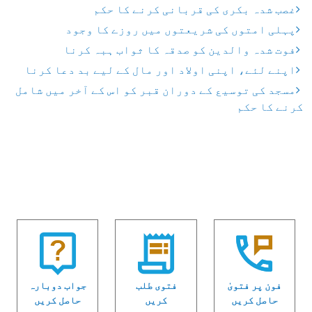
غصب شدہ بکری کی قربانی کرنے کا حکم
پہلی امتوں کی شریعتوں میں روزے کا وجود
فوت شدہ والدین کو صدقہ کا ثواب ہبہ کرنا
اپنے لئے، اپنی اولاد اور مال کے لیے بد دعا کرنا
مسجد کی توسیع کے دوران قبر کو اس کے آخر میں شامل
کرنے کا حکم
فون پر فتویٰ
فتوی طلب
جواب دوبارہ
حاصل کریں
کریں
حاصل کریں