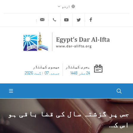
اردو
ask@dar-alifta.org
+20 2 25970400
Youtube
Twitter
Facebook
ہجری کیلنڈر
عیسوی کیلنڈر
24 صفر 1448
جمعه, 07 اگست 2026
جس پر گزشتہ سال کی قضا باقی ہو
اس ک...