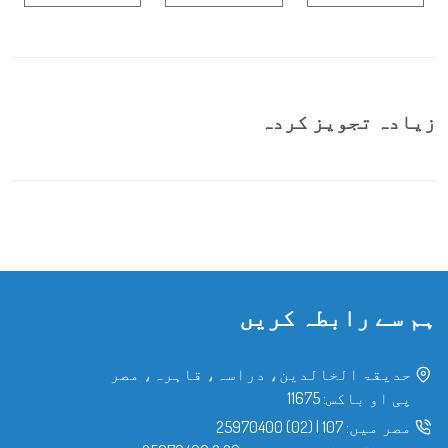
زیادہ تجویز کردہ
ہم سے رابطہ کریں
حدیقۃ الخالدین، دراسہ، قاہرہ، مصر
پی او باکس: 11675
مصر میں:
107
|
(02) 25970400