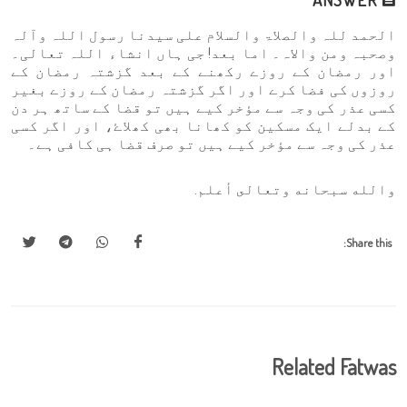
الحمد للہ والصلاۃ والسلام علی سیدنا رسول اللہ وآلہ
وصحبہ ومن والاہ۔ اما بعد! جی ہاں انشاء اللہ تعالی۔
اور رمضان کے روزے رکھنے کے بعد گزشتہ رمضان کے
روزوں کی فضا کرے اور اگر گزشتہ رمضان کے روزے بغیر
کسی عذر کی وجہ سے مؤخر کیے ہیں تو قضا کے ساتھ ہر دن
کے بدلے ایک مسکین کو کھانا بھی کھلاۓ، اور اگر کسی
عذر کی وجہ سے مؤخر کیے ہیں تو صرف قضا ہی کافی ہے۔
والله سبحانه وتعالى أعلم.
Share this:
Related Fatwas