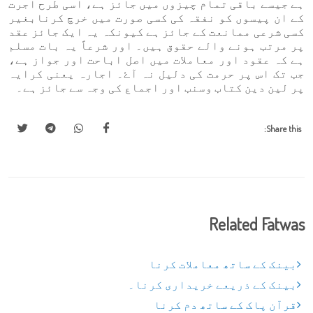
ہے جیسے باقی تمام چیزوں میں جائز ہے، اسی طرح اجرت
کے ان پیسوں کو نفقہ کی کسی صورت میں خرچ کرنابغیر
کسی شرعی ممانعت کے جائز ہے کیونکہ یہ ایک جائز عقد
پر مرتب ہونے والے حقوق ہیں۔ اور شرعاً یہ بات مسلم
ہے کہ عقود اور معاملات میں اصل اباحت اور جواز ہے،
جب تک اس پر حرمت کی دلیل نہ آۓ۔ اجارہ یعنی کرایہ
پر لین دین کتاب وسنب اور اجماع کی وجہ سے جائز ہے۔
Share this:
Related Fatwas
بینک کے ساتھ معاملات کرنا
بینک کے ذریعے خریداری کرنا۔
قرآن پاک کے ساتھ دم کرنا