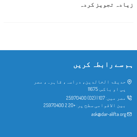
زیادہ تجویز کردہ
ہم سے رابطہ کریں
حدیقۃ الخالدین، دراسہ، قاہرہ، مصر
پی او باکس: 11675
مصر میں:
107
|
(02) 25970400
بین الاقوامی سطح پر:
+20 2 25970400
ask@dar-alifta.org