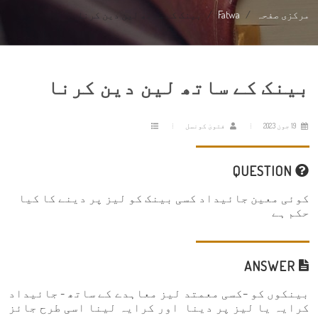
مرکزی صفحہ
Fatwa
بینک کے ساتھ لین دین کرنا
بینک کے ساتھ لین دین کرنا
19 جون 2023
فتویٰ کونسل
QUESTION
کوئی معین جائیداد کسی بینک کو لیز پر دینے کا کیا
حکم ہے
ANSWER
بینکوں کو –کسی معمتد لیز معاہدے کے ساتھ - جائیداد
کرایہ یا لیز پر دینا اور کرایہ لینا اسی طرح جائز