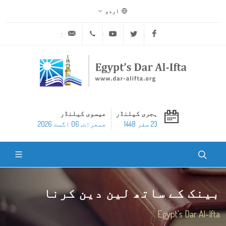
اردو
ask@dar-alifta.org
+20 2 25970400
Youtube
Twitter
Facebook
ہجری کیلنڈر
عیسوی کیلنڈر
23 صفر 1448
جمعرات, 06 اگست 2026
بینک کے ساتھ لین دین کرنا
Egypt's Dar Al-Ifta