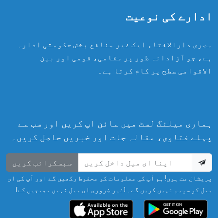
ادارے کی نوعیت
مصری دارالافتاء ایک غیر منافع بخش حکومتی ادارہ
ہے، جو آزادانہ طور پر مقامی، قومی اور بین
الاقوامی سطح پر کام کرتا ہے۔
ہماری میلنگ لسٹ میں سائن اپ کریں اور سب سے
پہلے فتاوی، مقالہ جات اور خبریں حاصل کریں۔
سبسکرائب کریں
پریشان مت ہوں! ہم آپ کی معلومات کو محفوظ رکھیں گے اور آپ کی ای
میل کو سپیم نہیں کریں گے۔ (غیر ضروری ای میل نہیں بھیجیں گے)