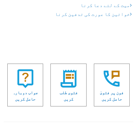
میت کے لئے دعا کرنا
خواتین کا عورت کی تدفین کرنا
فون پر فتویٰ
فتوی طلب
جواب دوبارہ
حاصل کریں
کریں
حاصل کریں